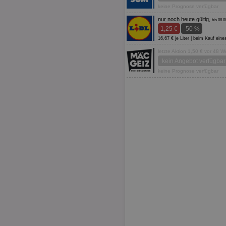
keine Prognose verfügbar
nur noch heute gültig,
bis 08.0
1,25 €
-50 %
16,67 € je Liter | beim Kauf ein
letzte Aktion 1,50 € vor 48 
kein Angebot verfügbar
keine Prognose verfügbar