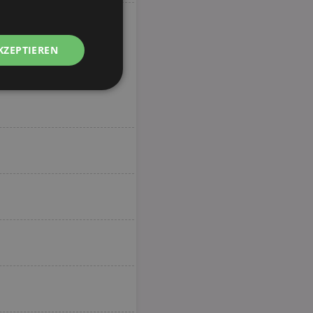
KZEPTIEREN
Unklassifizierte
zierte
meldung und die
wendet werden.