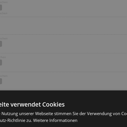
Wochen
Wochen
Wochen
ochen
Wochen
ochen
ite verwendet Cookies
1 Wochen
e Nutzung unserer Webseite stimmen Sie der Verwendung von C
ochen
tz-Richtlinie zu.
Weitere Informationen
 Wochen