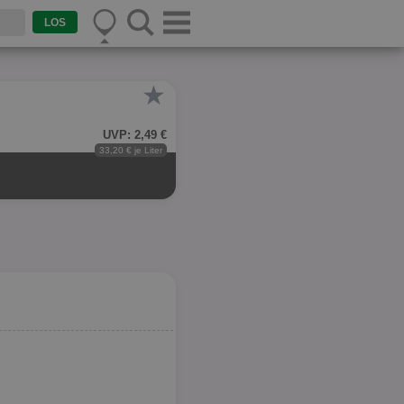
★
UVP: 2,49 €
33,20 € je Liter