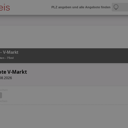
PLZ angeben und alle Angebote finden
- V-Markt
ten - 75ml
ote V-Markt
.08.2026
Wochen
Wochen