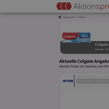
/
Supermarkt
/
V-Markt
/ ...
Colgate 
versch. Sor
Aktuelle Colgate Angeb
aktuelle Preise von Samstag, den 08
letzte Aktion 0,89 € vor 19 
kein Angebot verfügbar
nächste Aktion in ca. 1 - 2 