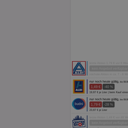
letzte Aktion 1,79 € vor 6 W
kein Angebot verfügbar
nächste Aktion in ca. 7 - 8 
nur noch heute gültig,
bis 08.0
1,49 €
-40 %
19,87 € je Liter | beim Kauf ein
nur noch heute gültig,
bis 08.0
1,79 €
-28 %
23,87 € je Liter
letzte Aktion 1,49 € vor 48 
kein Angebot verfügbar