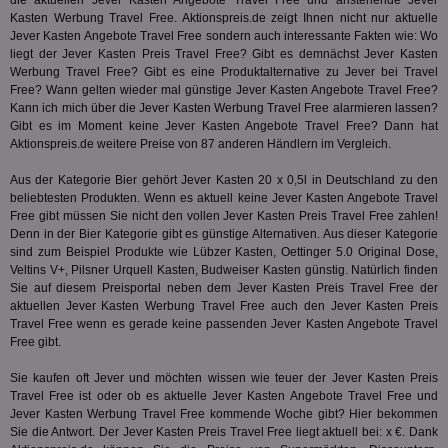
die aktuellen Jever Kasten Angebote Travel Free und anstehende Jever
und
Kasten Werbung Travel Free. Aktionspreis.de zeigt Ihnen nicht nur aktuelle
und
Jever Kasten Angebote Travel Free sondern auch interessante Fakten wie: Wo
We
wer
liegt der Jever Kasten Preis Travel Free? Gibt es demnächst Jever Kasten
Anz
Werbung Travel Free? Gibt es eine Produktalternative zu Jever bei Travel
Ben
Free? Wann gelten wieder mal günstige Jever Kasten Angebote Travel Free?
demdex
6 Monate
Mit
Kann ich mich über die Jever Kasten Werbung Travel Free alarmieren lassen?
Adobe Inc.
Ad
.demdex.net
Gibt es im Moment keine Jever Kasten Angebote Travel Free? Dann hat
gr
Aktionspreis.de weitere Preise von 87 anderen Händlern im Vergleich.
wie
ID-
Seg
Aus der Kategorie
Bier
gehört Jever Kasten 20 x 0,5l in Deutschland zu den
Mod
beliebtesten Produkten. Wenn es aktuell keine Jever Kasten Angebote Travel
Ber
Free gibt müssen Sie nicht den vollen Jever Kasten Preis Travel Free zahlen!
aus
Denn in der
Bier
Kategorie gibt es günstige Alternativen. Aus dieser Kategorie
bitoIsSecure
1 Jahr
Prä
Comcast Corporation
sind zum Beispiel Produkte wie Lübzer Kasten, Oettinger 5.0 Original Dose,
rel
.bidr.io
Veltins V+, Pilsner Urquell Kasten, Budweiser Kasten günstig. Natürlich finden
Wer
Sie auf diesem Preisportal neben dem Jever Kasten Preis Travel Free der
vo
Dri
aktuellen Jever Kasten Werbung Travel Free auch den Jever Kasten Preis
ber
Travel Free wenn es gerade keine passenden Jever Kasten Angebote Travel
Wer
Free gibt.
Geb
matchfreewheel
.w55c.net
1 Monat
Die
Sie kaufen oft Jever und möchten wissen wie teuer der Jever Kasten Preis
ver
Travel Free ist oder ob es aktuelle Jever Kasten Angebote Travel Free und
Nu
Jever Kasten Werbung Travel Free kommende Woche gibt? Hier bekommen
Int
ver
Sie die Antwort. Der Jever Kasten Preis Travel Free liegt aktuell bei: x €. Dank
Koo