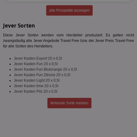
alle Prospekte anzeigen
Unbedingt erforderlich
Performance
Jever Sorten
Targeting
Funktionalität
Unklassifizierte
Diese Jever Sorten werden vom Hersteller produziert. Es gelten nicht
Unbedingt erforderliche Cookies ermöglichen
zwangsläufig alle Jever Angebote Travel Free bzw. der Jever Preis Travel Free
wesentliche Kernfunktionen der Website wie die
für alle Sorten des Herstellers.
Benutzeranmeldung und die Kontoverwaltung.
Ohne die unbedingt erforderlichen Cookies kann die
Website nicht ordnungsgemäß verwendet werden.
Jever Kasten Export 20 x 0,5l
Jever Kasten Fun 20 x 0,5l
Name
Provider
/
Domäne
Ablaufdatum
Be
Jever Kasten Fun Blutorange 20 x 0,5l
Jever Kasten Fun Zitrone 20 x 0,5l
identifier
aktionspreis.de
1 Jahr
Log
Jever Kasten Light 20 x 0,5l
securitytoken
aktionspreis.de
1 Jahr
Log
Jever Kasten lime 20 x 0,5l
Jever Kasten Pils 20 x 0,5l
PHPSESSID
Session
Coo
PHP.net
An
www.aktionspreis.de
wir
fehlende Sorte melden
Spr
ein
die
Ben
ver
Nor
sic
gen