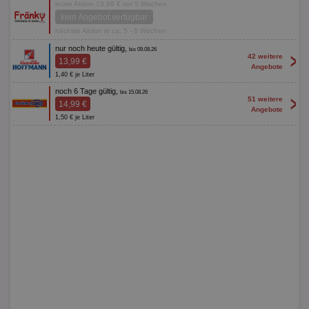
letzte Aktion 13,99 € vor 5 Wochen
kein Angebot verfügbar
nächste Aktion in ca. 5 - 6 Wochen
nur noch heute gültig,
bis 09.08.26
>
42 weitere
13,99 €
Angebote
1,40 € je Liter
noch 6 Tage gültig,
bis 15.08.26
>
51 weitere
14,99 €
Angebote
1,50 € je Liter