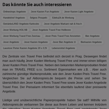
ver
Das könnte Sie auch interessieren
Anz
IDSYNC
1 Jahr
Die
Verizon
Onlineshops Angebote
Jever Kasten Fun Angebote
Jever Kasten Light Angebote
Inf
Communications Inc.
Handelshof Angebote
Selgros Prospekt
Edeka24.de Werbung
der
.analytics.yahoo.com
Web
GetränkeLAND Angebote Karlsruhe
Jever Angebote Markant nah & frisch
Wer
En
Jever Werbung HOL'AB
Jever Angebote Travel Free Heilbronn
mög
Bes
Jever Werbung Travel Free Zwickau
Jever Preis Travel Free Amstetten
Bier Angebote
ges
Jever Angebote
Jever Kasten Angebote
Jever Bier Angebote 1l
Bierkasten Angebote
TestIfCookieP
1 Jahr 1
Die
Smart AdServer SAS
Lausitzer Porter Kasten Angebote 20 x 0,5l
Lebensmittel Angebote
Monat
ve
.smartadserver.com
Wer
Web
Die Zentrale von Travel Free befindet sich derzeit in Prag. Deswegen findet
rel
man auch häufig Jever Kasten Werbung Travel Free und immer einen billigen
Jever Kasten Preis Travel Free. Neben den bekannten Markenprodukten findet
KRTBCOOKIE_80
3 Monate
Die
PubMatic, Inc.
man im TRAVEL FREE s.r.o. Sortiment Eigenmarken wie z.B. . Aber auch
We
.pubmatic.com
um 
zahlreiche günstige Markenprodukte, wie den Jever Kasten Preis Travel Free.
Onl
Vergleichen Sie auf Aktionspreis.de bequem die Preise und sehen Sie
Kam
übersichtlich den Jever Kasten Preis Travel Free sowie Jever Kasten Angebote
ind
Travel Free. Der Preisalarm informiert Sie ebenfalls laufend über preiswerte
ide
Nut
Angebote.
int
ein
Lästige und unübersichtliche Papierprospekte haben Sie satt? Mithilfe von
ang
kan
Aktionspreis.de verbannen Sie diese aus Ihrem Leben und kennen trotzdem
Anz