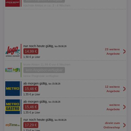
nächste Aktion in ca. 3 - 4 Wochen
nur noch heute gültig,
bis 09.08.26
>
23 weitere
14,99 €
Angebote
1,50 € je Liter
letzte Aktion 11,99 € vor 4 Wochen
kein Angebot verfügbar
keine Prognose verfügbar
ab morgen gültig,
bis 15.08.26
>
12 weitere
15,46 €
Angebote
1,55 € je Liter
ab morgen gültig,
bis 15.08.26
>
weitere
15,46 €
Angebote
1,55 € je Liter
nur noch heute gültig,
bis 09.08.26
>
direkt zum
17,29 €
Onlineshop
1,73 € je Liter