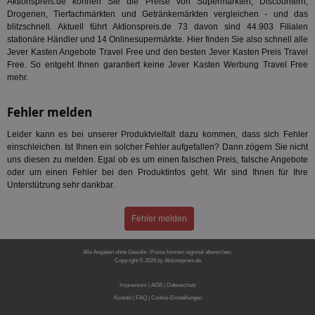
Aktionspreis.de können Sie die Preise von Supermärkten, Discountern,
Anz
Drogerien, Tierfachmärkten und Getränkemärkten vergleichen - und das
Nut
blitzschnell. Aktuell führt Aktionspreis.de 73 davon sind 44.903 Filialen
mög
Ver
stationäre Händler und 14 Onlinesupermärkte. Hier finden Sie also schnell alle
Rel
Jever Kasten Angebote Travel Free und den besten Jever Kasten Preis Travel
Free. So entgeht Ihnen garantiert keine Jever Kasten Werbung Travel Free
CMPRO
3 Monate
Die
Casale Media Inc.
mehr.
We
.casalemedia.com
der
die
ha
Fehler melden
DSID
1 Stunde
Die
Google LLC
Leider kann es bei unserer Produktvielfalt dazu kommen, dass sich Fehler
Ihr
.doubleclick.net
einschleichen. Ist Ihnen ein solcher Fehler aufgefallen? Dann zögern Sie nicht
Ben
not
uns diesen zu melden. Egal ob es um einen falschen Preis, falsche Angebote
geh
oder um einen Fehler bei den Produktinfos geht. Wir sind Ihnen für Ihre
ein
Unterstützung sehr dankbar.
MRM_UID
StickyADS.tv
2 Monate
Die
.ads.stickyadstv.com
un
ver
Fehler melden
Inf
Nut
Int
Alle Angaben ohne Gewähr. Preise können regional abweichen.
Web
Copyright © 2026 by Aktionspreis.de
ab,
Produkt-ID: 140
Anz
Impressum
|
AGB
|
Datenschutz
CMPS
3 Monate
Die
Casale Media Inc.
Kontakt
|
FAQ
|
Cookie-Einstellungen
We
.casalemedia.com