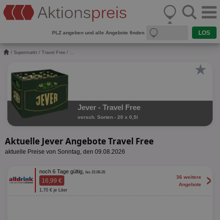
PLZ angeben und alle Angebote finden
/
Supermarkt
/
Travel Free
/ ...
★
Jever - Travel Free
versch. Sorten - 20 x 0,5l
Aktuelle Jever Angebote Travel Free
aktuelle Preise von Sonntag, den 09.08.2026
noch 6 Tage gültig,
bis 15.08.26
>
36 weitere
16,99 €
Angebote
1,70 € je Liter