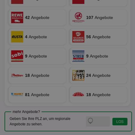
uid-bp-36033
.ads.stickyadstv.com
2 Monate
Die
Nut
Int
42
Angebote
107
Angebote
Web
ab,
Wer
dem
Prä
4
Angebote
56
Angebote
lie
3pi
3 Monate
Leg
ID5 Technology Ltd
den
.id5-sync.com
9
Angebote
9
Angebote
We
Dri
Bes
We
kön
18
Angebote
24
Angebote
Ser
Hub
ber
Wer
ge
81
Angebote
18
Angebote
PugT
1 Monat
Reg
PubMatic Inc.
ID,
.pubmatic.com
Ben
mehr Angebote?
wi
Geben Sie Ihre PLZ an, um regionale
Bes
ide
Angebote zu sehen.
We
ver