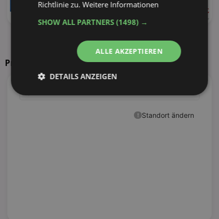
Richtlinie zu.
Weitere Informationen
ab 12,99 €
28%
20 x 0,5l
1,30 € je Liter
SHOW ALL PARTNERS
(1498) →
alle Produkte anzeigen
ALLE AKZEPTIEREN
Prospekte in Ihrer Nähe
DETAILS ANZEIGEN
Unbedingt
Performance
erforderlich
Targeting
Funktionalität
Unklassifizierte