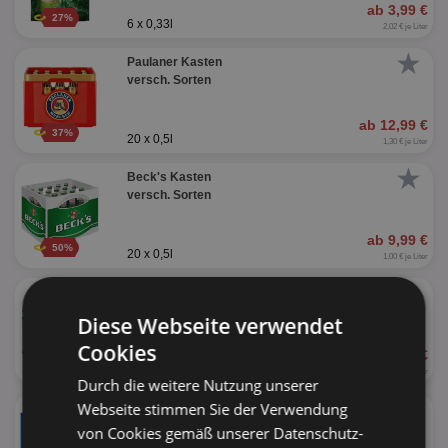
ab 3,99 €
27%
6 x 0,33l
2,02 € je Liter
★
Paulaner Kasten
versch. Sorten
ab 12,99 €
37%
20 x 0,5l
1,30 € je Liter
★
Beck's Kasten
versch. Sorten
ab 9,99 €
50%
20 x 0,5l
1,00 € je Liter
★
Augustiner
versch. Sorten
Diese Webseite verwendet
Cookies
ab 19,99 €
13%
20 x 0,5l
2,00 € je Liter
Durch die weitere Nutzung unserer
★
Webseite stimmen Sie der Verwendung
Mönchshof
versch. Sorten
von Cookies gemäß unserer Datenschutz-