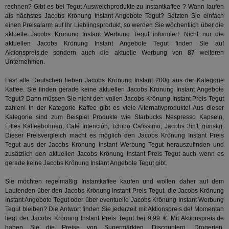
rechnen? Gibt es bei Tegut Ausweichprodukte zu Instantkaffee ? Wann laufen
uid-bp-36033
.ads.stickyadstv.com
2 Monate
Die
Nut
als nächstes Jacobs Krönung Instant Angebote Tegut? Setzten Sie einfach
Int
einen Preisalarm auf Ihr Lieblingsprodukt, so werden Sie wöchentlich über die
Web
aktuelle Jacobs Krönung Instant Werbung Tegut informiert. Nicht nur die
ab,
Wer
aktuellen Jacobs Krönung Instant Angebote Tegut finden Sie auf
dem
Aktionspreis.de sondern auch die aktuelle Werbung von 87 weiteren
Prä
Unternehmen.
lie
3pi
3 Monate
Leg
ID5 Technology Ltd
Fast alle Deutschen lieben Jacobs Krönung Instant 200g aus der Kategorie
den
.id5-sync.com
Kaffee
. Sie finden gerade keine aktuellen Jacobs Krönung Instant Angebote
We
Tegut? Dann müssen Sie nicht den vollen Jacobs Krönung Instant Preis Tegut
Dri
zahlen! In der Kategorie
Kaffee
gibt es viele Alternativprodukte! Aus dieser
Bes
We
Kategorie sind zum Beispiel Produkte wie Starbucks Nespresso Kapseln,
kön
Eilles Kaffeebohnen, Café Intención, Tchibo Cafissimo, Jacobs 3in1 günstig.
Ser
Dieser Preisvergleich macht es möglich den Jacobs Krönung Instant Preis
Hub
ber
Tegut aus der Jacobs Krönung Instant Werbung Tegut herauszufinden und
Wer
zusätzlich den aktuellen Jacobs Krönung Instant Preis Tegut auch wenn es
ge
gerade keine Jacobs Krönung Instant Angebote Tegut gibt.
PugT
1 Monat
Reg
PubMatic Inc.
ID,
.pubmatic.com
Sie möchten regelmäßig Instantkaffee kaufen und wollen daher auf dem
Ben
Laufenden über den Jacobs Krönung Instant Preis Tegut, die Jacobs Krönung
wi
Instant Angebote Tegut oder über eventuelle Jacobs Krönung Instant Werbung
Bes
ide
Tegut bleiben? Die Antwort finden Sie jederzeit mit Aktionspreis.de! Momentan
We
liegt der Jacobs Krönung Instant Preis Tegut bei 9,99 €. Mit Aktionspreis.de
ver
haben Sie die Preise von Supermärkten, Discountern, Drogerien,