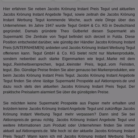
eine wi
rel
Aktuali
Hier erfahren Sie neben Jacobs Krönung Instant Preis Tegut und aktuellen
am häu
viewer
1 Jahr
Wir
ORTEC B.V.
verwen
Jacobs Krönung Instant Angebote Tegut, sowie zeitnah die Jacobs Krönung
ve
.optinadserving.com
Analys
Instant Werbung Tegut kommende Woche, auch viele Dinge über das
Bes
Google
Inf
Unternehmen. Im Jahre 1947 wurde Tegut GmbH & Co. KG in Deutschland
Cookie
un
verwen
gegründet. Damals gründete Theo Gutberlet diesen Supermarkt als
zu 
eindeu
Supermarkt. Die Zentrale von Tegut befindet sich derzeit in Fulda. Diese
zu unt
Position entscheidet darüber, wie günstig der Händler Jacobs Krönung Instant
tuuid_lu
.360yield.com
3 Monate
Ent
indem e
Bes
Preis {UNTERNHEMEN} anbieten und Jacobs Krönung Instant Werbung Tegut
generi
Bid
als Cli
offerieren kann. Tegut GmbH & Co. KG bietet nicht nur Markenprodukte,
Bes
zugewi
sondern nebenbei auch starke Eigenmarken wie tegut...Marke mit dem
Web
ist in j
kan
tegut...Reinheitsversprechen, tegut...kleinster Preis, tegut...vom Feinsten,
Seiten
Bid
auf ein
tegut...Bio. Günstige Preise finden Sie aber genauso bei Markenprodukten, wie
We
enthal
beim Jacobs Krönung Instant Preis Tegut. Jacobs Krönung Instant Angebote
sic
zur Be
Tegut finden Sie ohne lästige Supermarkt Prospekte auf Aktionspreis.de und
Bes
Besuche
Anz
dazu noch stets den aktuellen Jacobs Krönung Instant Preis Tegut. Der
und
sie
Kampa
praktische Preisalarm alarmiert Sie über die günstigsten Preise.
für die 
TDCPM
1 Jahr
Die
The Trade Desk Inc.
Analys
Sie möchten keine Supermarkt Prospekte aus Papier mehr erhalten und
Inf
.adsrvr.org
verwen
der
trotzdem keine Jacobs Krönung Instant Angebote Tegut und zukünftige Jacobs
Web
Krönung Instant Werbung Tegut mehr verpassen? Dann sind Sie bei
Wer
Aktionspreis.de genau richtig. Jacobs Krönung Instant Angebote Tegut und
En
mög
weitere Informationen zum Produkt oder Unternehmen finden Sie immer
Bes
aktuell auf Aktionspreis.de. Wie hoch ist der aktuelle Jacobs Krönung Instant
ges
Preis Tegut? Wann kann ich mit Jacobs Krönung Instant Werbung Tegut