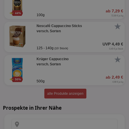
ab 7,29 €
44%
100g
72,90 € je kg
★
Nescafé Cappuccino Sticks
versch. Sorten
UVP 4,49 €
125 - 140g
(10 Stück)
0,45 € je Stück
★
Krüger Cappuccino
versch. Sorten
ab 2,49 €
50%
500g
4,98 € je kg
alle Produkte anzeigen
Prospekte in Ihrer Nähe