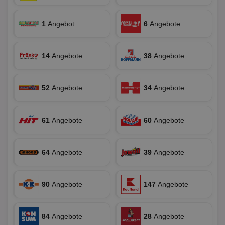
1
Angebot
6
Angebote
Unbedingt erforderlich
Performance
Targeting
Funktionalität
Unklassifizierte
14
Angebote
38
Angebote
Unbedingt erforderliche Cookies ermöglichen
wesentliche Kernfunktionen der Website wie die
Benutzeranmeldung und die Kontoverwaltung.
Ohne die unbedingt erforderlichen Cookies kann die
52
Angebote
34
Angebote
Website nicht ordnungsgemäß verwendet werden.
Name
Provider
/
Domäne
Ablaufdatum
Be
61
Angebote
60
Angebote
identifier
aktionspreis.de
1 Jahr
Log
securitytoken
aktionspreis.de
1 Jahr
Log
64
Angebote
39
Angebote
PHPSESSID
Session
Coo
PHP.net
An
www.aktionspreis.de
wir
Spr
ein
90
Angebote
147
Angebote
die
Ben
ver
Nor
84
Angebote
28
Angebote
sic
gen