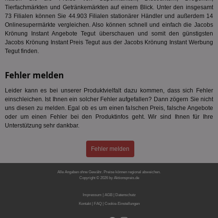
ver
Tierfachmärkten und Getränkemärkten auf einem Blick. Unter den insgesamt
Anz
73 Filialen können Sie 44.903 Filialen stationärer Händler und außerdem 14
IDSYNC
1 Jahr
Die
Verizon
Onlinesupermärkte vergleichen. Also können schnell und einfach die Jacobs
Inf
Communications Inc.
Krönung Instant Angebote Tegut überschauen und somit den günstigsten
der
.analytics.yahoo.com
Jacobs Krönung Instant Preis Tegut aus der Jacobs Krönung Instant Werbung
Web
Wer
Tegut finden.
En
mög
Bes
Fehler melden
ges
Leider kann es bei unserer Produktvielfalt dazu kommen, dass sich Fehler
TestIfCookieP
1 Jahr 1
Die
Smart AdServer SAS
Monat
ve
.smartadserver.com
einschleichen. Ist Ihnen ein solcher Fehler aufgefallen? Dann zögern Sie nicht
Wer
uns diesen zu melden. Egal ob es um einen falschen Preis, falsche Angebote
Web
oder um einen Fehler bei den Produktinfos geht. Wir sind Ihnen für Ihre
rel
Unterstützung sehr dankbar.
KRTBCOOKIE_80
3 Monate
Die
PubMatic, Inc.
We
.pubmatic.com
um 
Fehler melden
Onl
Kam
ind
ide
Alle Angaben ohne Gewähr. Preise können regional abweichen.
Copyright © 2026 by Aktionspreis.de
Nut
int
Produkt-ID: 240
ein
Impressum
|
AGB
|
Datenschutz
ang
Kontakt
|
FAQ
|
Cookie-Einstellungen
kan
Anz