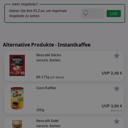
mehr Angebote?
Geben Sie Ihre PLZ an, um regionale
Angebote zu sehen.
Alternative Produkte - Instantkaffee
★
Nescafé Sticks
versch. Sorten
UVP 2,49 €
88-175g
(10 Stück)
★
Caro Kaffee
UVP 3,99 €
200g
19,95 € je kg
★
Nescafé Gold
versch. Sorten