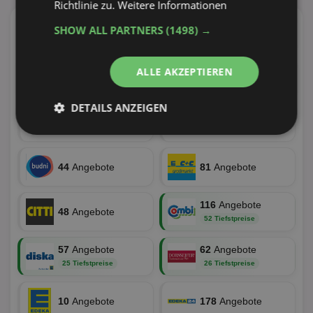
Richtlinie zu.
Weitere Informationen
SHOW ALL PARTNERS
(1498) →
4
Angebote
54
Angebote
ALLE AKZEPTIEREN
25
Angebote
37
Angebote
DETAILS ANZEIGEN
11
Angebote
19
Angebote
Unbedingt
Performance
erforderlich
44
Angebote
81
Angebote
Targeting
Funktionalität
116
Angebote
48
Angebote
52 Tiefstpreise
57
Angebote
62
Angebote
Unklassifizierte
25 Tiefstpreise
26 Tiefstpreise
10
Angebote
178
Angebote