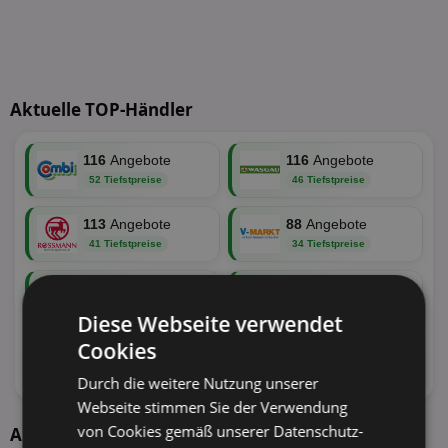
Aktuelle TOP-Händler
116
Angebote
116
Angebote
52 Tiefstpreise
46 Tiefstpreise
113
Angebote
88
Angebote
41 Tiefstpreise
34 Tiefstpreise
62
Angebote
64
Angebote
26 Tiefstpreise
25 Tiefstpreise
Diese Webseite verwendet
Cookies
57
Angebote
62
Angebote
25 Tiefstpreise
24 Tiefstpreise
Durch die weitere Nutzung unserer
Webseite stimmen Sie der Verwendung
von Cookies gemäß unserer Datenschutz-
Aktuelle Angebote