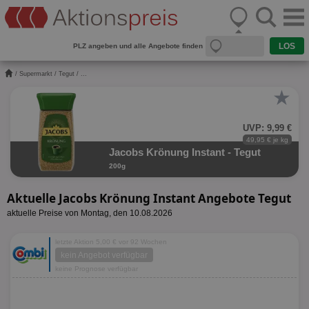
PLZ angeben und alle Angebote finden
/
Supermarkt
/
Tegut
/ ...
★
UVP: 9,99 €
49,95 € je kg
Jacobs Krönung Instant - Tegut
200g
Aktuelle Jacobs Krönung Instant Angebote Tegut
aktuelle Preise von Montag, den 10.08.2026
letzte Aktion 5,00 € vor 92 Wochen
kein Angebot verfügbar
keine Prognose verfügbar