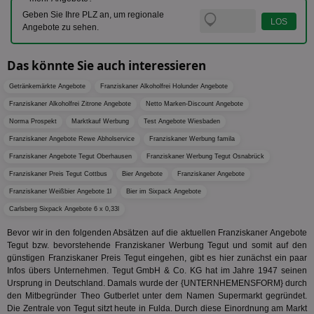
Es erfa
Nut
über d
Wer
Geben Sie Ihre PLZ an, um regionale
uid-bp-23329
.ads.stickyadstv.com
2 Monate
des Nut
Angebote zu sehen.
Website
wfivefivec
1 Jahr 1
Die
Roku Inc.
i
1 Jahr
OpenX
welche
Monat
Reg
.w55c.net
.openx.net
gelese
ber
Das könnte Sie auch interessieren
We
uid-bp-951
.ads.stickyadstv.com
2 Monate
fw_ts
.optinadserving.com
1 Jahr
Dieses
verwen
KADUSERCOOKIE
1 Jahr
Die
PubMatic Inc.
Getränkemärkte Angebote
receive-
Franziskaner Alkoholfrei Holunder Angebote
.criteo.com
1 Jahr
Effekti
Reg
.pubmatic.com
cookie-
Leistu
ber
Franziskaner Alkoholfrei Zitrone Angebote
Netto Marken-Discount Angebote
deprecation
Werbe
We
zu ver
Norma Prospekt
Marktkauf Werbung
Test Angebote Wiesbaden
APC
.doubleclick.net
6 Monate
die auf
A3
1 Jahr
Anz
Yahoo! Inc.
verbrac
Franziskaner Angebote Rewe Abholservice
Franziskaner Werbung famila
Ya
.yahoo.com
Nutzer
Franziskaner Angebote Tegut Oberhausen
Franziskaner Werbung Tegut Osnabrück
wird, d
tt_viewer
12 Monate 4
Tea
Teads B.V.
bestim
Tage
Coo
Franziskaner Preis Tegut Cottbus
Bier Angebote
.teads.tv
Franziskaner Angebote
geklick
auf
hilft be
Franziskaner Weißbier Angebote 1l
Bier im Sixpack Angebote
Web
Optimi
Vid
Anzei
Carlsberg Sixpack Angebote 6 x 0,33l
per
und d
Verstä
Bevor wir in den folgenden Absätzen auf die aktuellen Franziskaner Angebote
adx_ts
1 Jahr
Die
ORTEC B.V.
Nutzer
sic
.optinadserving.com
Tegut bzw. bevorstehende Franziskaner Werbung Tegut und somit auf den
Wer
günstigen Franziskaner Preis Tegut eingehen, gibt es hier zunächst ein paar
pi
1 Tag
Dieses 
TradeTracker
Web
der Er
.pubmatic.com
Infos übers Unternehmen. Tegut GmbH & Co. KG hat im Jahre 1947 seinen
Inform
Ursprung in Deutschland. Damals wurde der {UNTERNHEMENSFORM} durch
digitalAudience
1 Jahr
Dig
Social Audience B.V.
das Nu
Coo
.target.digitalaudience.io
den Mitbegründer Theo Gutberlet unter dem Namen Supermarkt gegründet.
auf Web
dig
verfolg
Die Zentrale von Tegut sitzt heute in Fulda. Durch diese Einordnung am Markt
Onl