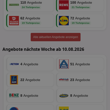
110
Angebote
100
Angebote
24 Tiefstpreise
21 Tiefstpreise
Unklassifizierte
62
Angebote
72
Angebote
19 Tiefstpreise
19 Tiefstpreise
Alle aktuellen Angebote anzeigen
Unbedingt erforderlich
Performance
Angebote nächste Woche ab 10.08.2026
Targeting
Funktionalität
Unklassifizierte
Unbedingt erforderliche Cookies ermöglichen
wesentliche Kernfunktionen der Website wie die
4
Angebote
51
Angebote
Benutzeranmeldung und die Kontoverwaltung.
Ohne die unbedingt erforderlichen Cookies kann die
Website nicht ordnungsgemäß verwendet werden.
22
Angebote
23
Angebote
Name
Provider
/
Domäne
Ablaufdatum
Be
identifier
aktionspreis.de
1 Jahr
Log
8
Angebote
8
Angebote
securitytoken
aktionspreis.de
1 Jahr
Log
PHPSESSID
Session
Coo
PHP.net
An
www.aktionspreis.de