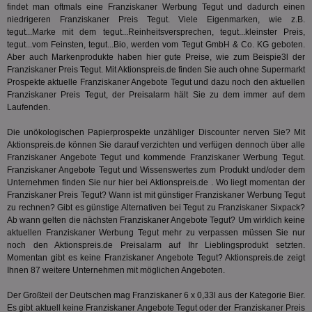
Besuch
findet man oftmals eine Franziskaner Werbung Tegut und dadurch einen
Er
Geräte
zu 
niedrigeren Franziskaner Preis Tegut. Viele Eigenmarken, wie z.B.
Market
tegut...Marke mit dem tegut...Reinheitsversprechen, tegut...kleinster Preis,
tuuid
.360yield.com
3 Monate
Die
_ga
1 Jahr 1
Dieser
Google LLC
tegut...vom Feinsten, tegut...Bio, werden vom Tegut GmbH & Co. KG geboten.
hau
Monat
ist mit
.aktionspreis.de
Aber auch Markenprodukte haben hier gute Preise, wie zum Beispie3l der
bid
Univers
Wer
Franziskaner Preis Tegut. Mit Aktionspreis.de finden Sie auch ohne Supermarkt
verknüp
Web
eine wi
Prospekte aktuelle Franziskaner Angebote Tegut und dazu noch den aktuellen
rel
Aktuali
Franziskaner Preis Tegut, der Preisalarm hält Sie zu dem immer auf dem
am häu
Laufenden.
viewer
1 Jahr
Wir
ORTEC B.V.
verwen
ve
.optinadserving.com
Analys
Bes
Google
Die unökologischen Papierprospekte unzähliger Discounter nerven Sie? Mit
Inf
Cookie
Aktionspreis.de können Sie darauf verzichten und verfügen dennoch über alle
un
verwen
zu 
Franziskaner Angebote Tegut und kommende Franziskaner Werbung Tegut.
eindeu
zu unt
Franziskaner Angebote Tegut und Wissenswertes zum Produkt und/oder dem
tuuid_lu
.360yield.com
3 Monate
Ent
indem e
Unternehmen finden Sie nur hier bei Aktionspreis.de . Wo liegt momentan der
Bes
generi
Franziskaner Preis Tegut? Wann ist mit günstiger Franziskaner Werbung Tegut
Bid
als Cli
Bes
zu rechnen? Gibt es günstige Alternativen bei Tegut zu Franziskaner Sixpack?
zugewi
Web
ist in j
Ab wann gelten die nächsten Franziskaner Angebote Tegut? Um wirklich keine
kan
Seiten
aktuellen Franziskaner Werbung Tegut mehr zu verpassen müssen Sie nur
Bid
auf ein
noch den Aktionspreis.de Preisalarm auf Ihr Lieblingsprodukt setzten.
We
enthal
sic
zur Be
Momentan gibt es keine Franziskaner Angebote Tegut? Aktionspreis.de zeigt
Bes
Besuche
Ihnen 87 weitere Unternehmen mit möglichen Angeboten.
Anz
und
sie
Kampa
Der Großteil der Deutschen mag Franziskaner 6 x 0,33l aus der Kategorie
Bier
.
für die 
TDCPM
1 Jahr
Die
The Trade Desk Inc.
Analys
Es gibt aktuell keine Franziskaner Angebote Tegut oder der Franziskaner Preis