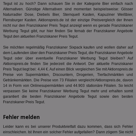
Inf
.adsrvr.org
verwen
Tegut ist zu hoch? Dann schauen Sie in der Kategorie
Bier
einfach nach
der
Alternativen. Günstige Alternativen sind momentan beispielsweise: Gösser
Web
Wer
Naturradler Dose, Diebels Bier, Sternquell Kasten, Kapuziner Weißbier,
En
Flensburger Kasten. Aktionspreis.de ist der einzige Preisvergleich der Ihnen
mög
nicht nur den Franziskaner Preis Tegut anzeigt wenn es gerade Franziskaner
Bes
ges
Werbung Tegut gibt, nur hier finden Sie fernab der Franziskaner Angebote
Tegut den aktuellen Franziskaner Preis Tegut.
uid-bp-36033
.ads.stickyadstv.com
2 Monate
Die
Nut
Sie möchten regelmäßig Franziskaner Sixpack kaufen und wollen daher auf
Int
Web
dem Laufenden über den Franziskaner Preis Tegut, die Franziskaner Angebote
ab,
Tegut oder über eventuelle Franziskaner Werbung Tegut bleiben? Auf
Wer
Aktionspreis.de finden Sie jederzeit die Antwort. Der aktuelle Franziskaner
dem
Preis Tegut liegt bei: 4,44 €. Auf einen Blick vergleichen Sie mit Aktionspreis.de
Prä
lie
Preise von Supermärkten, Discountern, Drogerien, Tierfachmärkten und
Getränkemärkten. Die Preise von 73 Filialen vergleicht Aktionspreis.de, davon
3pi
3 Monate
Leg
ID5 Technology Ltd
14 in Form von Onlinesupermärkten und 44.903 stationäre Filialen. So leicht
den
.id5-sync.com
We
verpassen Sie keine Franziskaner Werbung Tegut mehr und erhalten somit
Dri
garantiert die besten Franziskaner Angebote Tegut sowie den besten
Bes
Franziskaner Preis Tegut.
We
kön
Ser
Fehler melden
Hub
ber
Wer
Leider kann es bei unserer Produktvielfalt dazu kommen, dass sich Fehler
ge
einschleichen. Ist Ihnen ein solcher Fehler aufgefallen? Dann zögern Sie nicht