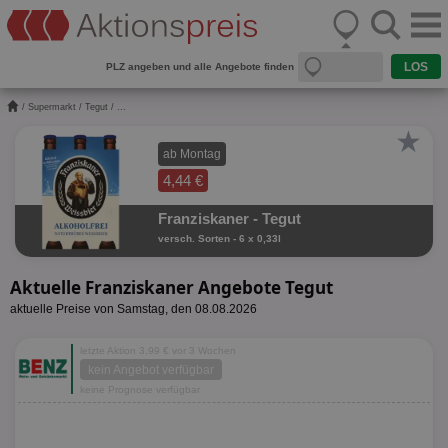
PLZ angeben und alle Angebote finden
/
Supermarkt
/
Tegut
/ ...
★
ab Montag
4,44 €
Franziskaner - Tegut
versch. Sorten - 6 x 0,33l
Aktuelle Franziskaner Angebote Tegut
aktuelle Preise von Samstag, den 08.08.2026
letzte Aktion 3,99 € vor 3 Wochen
kein Angebot verfügbar
keine Prognose verfügbar