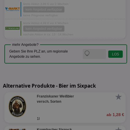
letzte Aktion 3,99 € vor 2 Wochen
kein Angebot verfügbar
keine Prognose verfügbar
letzte Aktion 4,99 € vor 4 Wochen
kein Angebot verfügbar
nächste Aktion in ca. 13 - 14 Wochen
mehr Angebote?
Geben Sie Ihre PLZ an, um regionale
Angebote zu sehen.
Alternative Produkte - Bier im Sixpack
★
Franziskaner Weißbier
versch. Sorten
ab 1,28 €
1l
Krombacher Sixpack