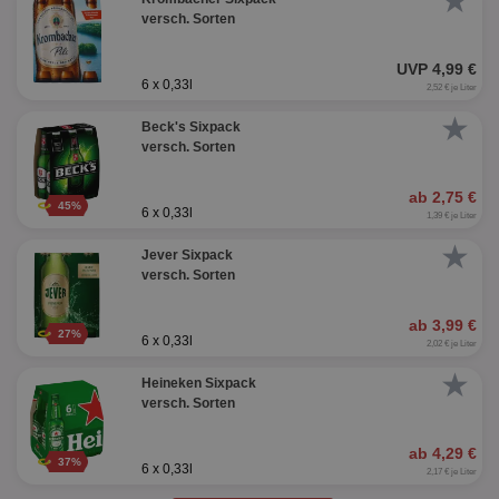
★
versch. Sorten
UVP 4,99 €
6 x 0,33l
2,52 € je Liter
★
Beck's Sixpack
versch. Sorten
ab 2,75 €
45%
6 x 0,33l
1,39 € je Liter
★
Jever Sixpack
versch. Sorten
ab 3,99 €
27%
6 x 0,33l
2,02 € je Liter
★
Heineken Sixpack
versch. Sorten
ab 4,29 €
37%
6 x 0,33l
2,17 € je Liter