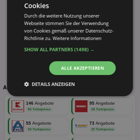
Cookies
Durch die weitere Nutzung unserer
Webseite stimmen Sie der Verwendung
von Cookies gemäß unserer Datenschutz-
Richtlinie zu.
Weitere Informationen
SHOW ALL PARTNERS
(1498) →
ALLE AKZEPTIEREN
DETAILS ANZEIGEN
Aktuelle TOP-Händler
Unbedingt
Performance
erforderlich
146
Angebote
95
Angebote
50 Tiefstpreise
38 Tiefstpreise
55
Angebote
73
Angebote
Targeting
Funktionalität
30 Tiefstpreise
25 Tiefstpreise