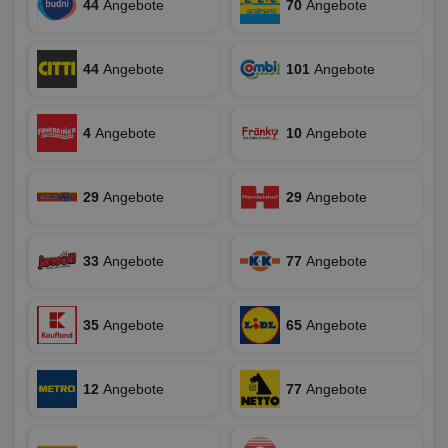
wir
44
Angebote
70
Angebote
Spr
ein
die
Ben
44
Angebote
101
Angebote
ver
Nor
sic
gen
und
4
Angebote
10
Angebote
ver
die
gut
die
29
Angebote
29
Angebote
Anm
Ben
Sei
CookieScriptConsent
1 Monat
Die
CookieScript
33
Angebote
77
Angebote
Coo
www.aktionspreis.de
ver
Ein
für
spe
35
Angebote
65
Angebote
Ban
Scr
or
fun
12
Angebote
77
Angebote