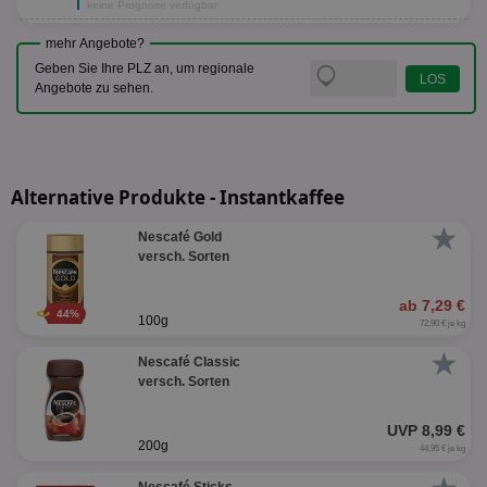
keine Prognose verfügbar
mehr Angebote?
Geben Sie Ihre PLZ an, um regionale
Angebote zu sehen.
Alternative Produkte - Instantkaffee
★
Nescafé Gold
versch. Sorten
ab 7,29 €
44%
100g
72,90 € je kg
★
Nescafé Classic
versch. Sorten
UVP 8,99 €
200g
44,95 € je kg