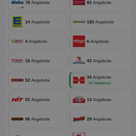
78
Angebote
82
Angebote
Unklassifizierte
14
Angebote
183
Angebote
4
Angebote
6
Angebote
Unbedingt erforderlich
Performance
Targeting
Funktionalität
Unklassifizierte
16
Angebote
43
Angebote
Unbedingt erforderliche Cookies ermöglichen
wesentliche Kernfunktionen der Website wie die
34
Angebote
Benutzeranmeldung und die Kontoverwaltung.
52
Angebote
Ohne die unbedingt erforderlichen Cookies kann die
19 Tiefstpreise
Website nicht ordnungsgemäß verwendet werden.
Name
Provider
/
Domäne
Ablaufdatum
Be
52
Angebote
13
Angebote
identifier
aktionspreis.de
1 Jahr
Log
securitytoken
aktionspreis.de
1 Jahr
Log
86
Angebote
29
Angebote
PHPSESSID
Session
Coo
PHP.net
An
www.aktionspreis.de
wir
Spr