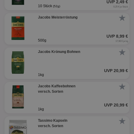
UVP 2,49 €
10 Stück
(52g)
0,25 € je Stück
★
Jacobs Meisterröstung
UVP 8,99 €
500g
17,98 € je kg
★
Jacobs Krönung Bohnen
UVP 20,99 €
1kg
★
Jacobs Kaffeebohnen
versch. Sorten
UVP 20,99 €
1kg
★
Tassimo Kapseln
versch. Sorten