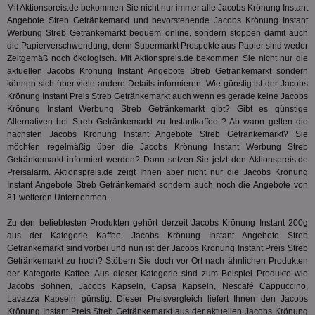
der
Mit Aktionspreis.de bekommen Sie nicht nur immer alle Jacobs Krönung Instant
Web
Wer
Angebote Streb Getränkemarkt und bevorstehende Jacobs Krönung Instant
En
Werbung Streb Getränkemarkt bequem online, sondern stoppen damit auch
mög
die Papierverschwendung, denn Supermarkt Prospekte aus Papier sind weder
Bes
Zeitgemäß noch ökologisch. Mit Aktionspreis.de bekommen Sie nicht nur die
ges
aktuellen Jacobs Krönung Instant Angebote Streb Getränkemarkt sondern
uid-bp-36033
.ads.stickyadstv.com
2 Monate
Die
können sich über viele andere Details informieren. Wie günstig ist der Jacobs
Nut
Krönung Instant Preis Streb Getränkemarkt auch wenn es gerade keine Jacobs
Int
Web
Krönung Instant Werbung Streb Getränkemarkt gibt? Gibt es günstige
ab,
Alternativen bei Streb Getränkemarkt zu Instantkaffee ? Ab wann gelten die
Wer
nächsten Jacobs Krönung Instant Angebote Streb Getränkemarkt? Sie
dem
möchten regelmäßig über die Jacobs Krönung Instant Werbung Streb
Prä
lie
Getränkemarkt informiert werden? Dann setzen Sie jetzt den Aktionspreis.de
Preisalarm. Aktionspreis.de zeigt Ihnen aber nicht nur die Jacobs Krönung
3pi
3 Monate
Leg
ID5 Technology Ltd
Instant Angebote Streb Getränkemarkt sondern auch noch die Angebote von
den
.id5-sync.com
81 weiteren Unternehmen.
We
Dri
Bes
Zu den beliebtesten Produkten gehört derzeit Jacobs Krönung Instant 200g
We
aus der Kategorie
Kaffee
. Jacobs Krönung Instant Angebote Streb
kön
Ser
Getränkemarkt sind vorbei und nun ist der Jacobs Krönung Instant Preis Streb
Hub
Getränkemarkt zu hoch? Stöbern Sie doch vor Ort nach ähnlichen Produkten
ber
der Kategorie
Kaffee
. Aus dieser Kategorie sind zum Beispiel Produkte wie
Wer
Jacobs Bohnen, Jacobs Kapseln, Capsa Kapseln, Nescafé Cappuccino,
ge
Lavazza Kapseln günstig. Dieser Preisvergleich liefert Ihnen den Jacobs
PugT
1 Monat
Reg
PubMatic Inc.
Krönung Instant Preis Streb Getränkemarkt aus der aktuellen Jacobs Krönung