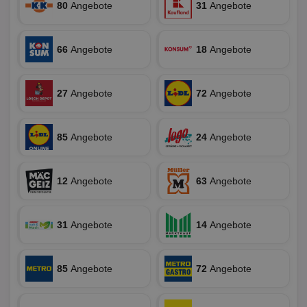
80
Angebote
31
Angebote
ein
die
Ben
ver
Nor
66
Angebote
18
Angebote
sic
gen
und
ver
27
Angebote
72
Angebote
die
gut
die
Anm
Ben
85
Angebote
24
Angebote
Sei
CookieScriptConsent
1 Monat
Die
CookieScript
Coo
www.aktionspreis.de
12
Angebote
63
Angebote
ver
Ein
für
spe
Ban
31
Angebote
14
Angebote
Scr
or
fun
85
Angebote
72
Angebote