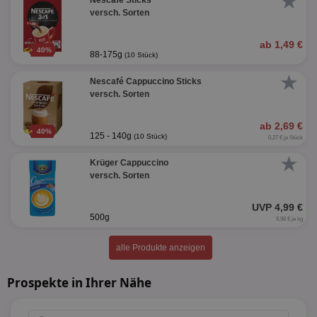
★
Nescafé Sticks
versch. Sorten
ab 1,49 €
40%
88-175g
(10 Stück)
★
Nescafé Cappuccino Sticks
versch. Sorten
ab 2,69 €
40%
125 - 140g
(10 Stück)
0,27 € je Stück
★
Krüger Cappuccino
versch. Sorten
UVP 4,99 €
500g
9,98 € je kg
alle Produkte anzeigen
Prospekte in Ihrer Nähe