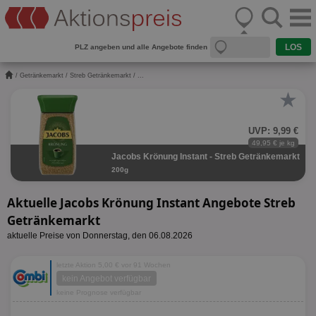
PLZ angeben und alle Angebote finden
/
Getränkemarkt
/
Streb Getränkemarkt
/ ...
★
UVP: 9,99 €
49,95 € je kg
Jacobs Krönung Instant - Streb Getränkemarkt
200g
Aktuelle Jacobs Krönung Instant Angebote Streb
Getränkemarkt
aktuelle Preise von Donnerstag, den 06.08.2026
letzte Aktion 5,00 € vor 91 Wochen
kein Angebot verfügbar
keine Prognose verfügbar