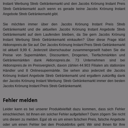
ID,
.pubmatic.com
Instant Werbung Streb Getränkemarkt und den Jacobs Krönung Instant Preis
Ben
wi
Streb Getränkemarkt auch wenn es gerade keine Jacobs Krönung Instant
Bes
Angebote Streb Getränkemarkt gibt.
ide
We
Sie möchten immer über den Jacobs Krönung Instant Preis Streb
ver
ver
Getränkemarkt und die aktuellen Jacobs Krönung Instant Angebote Streb
Anz
Getränkemarkt auf dem Laufenden bleiben, da Sie gern Jacobs Krönung
Instant Werbung Streb Getränkemarkt einkaufen? Über diese Frage klärt
IDSYNC
1 Jahr
Die
Verizon
Aktionspreis.de Sie auf. Der Jacobs Krönung Instant Preis Streb Getränkemarkt
Inf
Communications Inc.
der
.analytics.yahoo.com
ist aktuell 9,99 €. Jederzeit überschaubar zusammengesellt haben Sie die
Web
Preise von Supermärkten, Discountern, Drogerien, Tierfachmärkten und
Wer
Getränkemärkten dank Aktionspreis.de. 73 Unternehmen sind bei
En
mög
Aktionspreis.de im Preisvergleich, davon zählen 44.903 Filialen als stationäre
Bes
Händler und 8 Onlinesupermärkte. Sie sehen also jederzeit die Jacobs
ges
Krönung Instant Angebote Streb Getränkemarkt und ergattern zukünftig dank
der Jacobs Krönung Instant Werbung Streb Getränkemarkt immer den besten
TestIfCookieP
1 Jahr 1
Die
Smart AdServer SAS
Monat
ve
.smartadserver.com
Jacobs Krönung Instant Preis Streb Getränkemarkt.
Wer
Web
rel
Fehler melden
KRTBCOOKIE_80
3 Monate
Die
PubMatic, Inc.
Leider kann es bei unserer Produktvielfalt dazu kommen, dass sich Fehler
We
.pubmatic.com
um 
einschleichen. Ist Ihnen ein solcher Fehler aufgefallen? Dann zögern Sie nicht
Onl
uns diesen zu melden. Egal ob es um einen falschen Preis, falsche Angebote
Kam
oder um einen Fehler bei den Produktinfos geht. Wir sind Ihnen für Ihre
ind