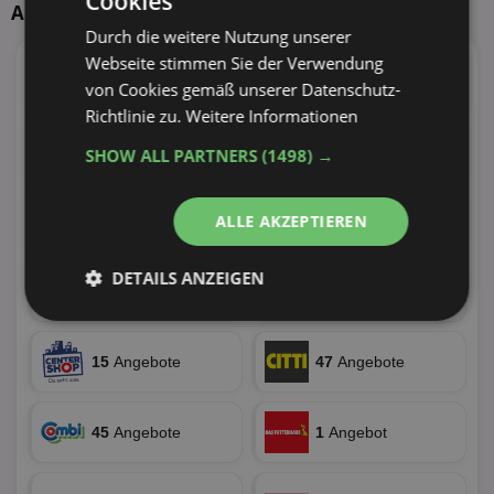
Cookies
Aktuelle Angebote
Durch die weitere Nutzung unserer
Webseite stimmen Sie der Verwendung
55
Angebote
4
Angebote
von Cookies gemäß unserer Datenschutz-
30 Tiefstpreise
Richtlinie zu.
Weitere Informationen
32
Angebote
37
Angebote
SHOW ALL PARTNERS
(1498) →
ALLE AKZEPTIEREN
13
Angebote
19
Angebote
DETAILS ANZEIGEN
56
Angebote
36
Angebote
Unbedingt
Performance
erforderlich
15
Angebote
47
Angebote
Targeting
Funktionalität
45
Angebote
1
Angebot