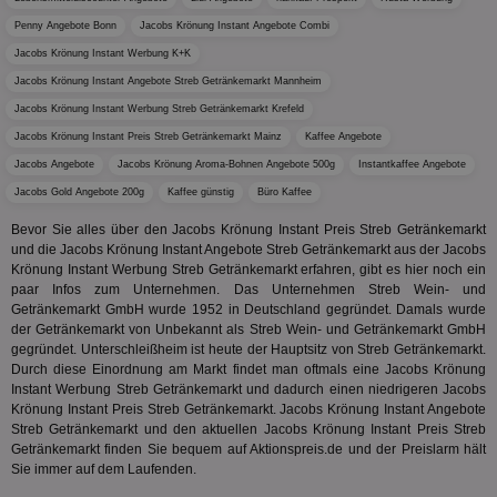
Geräte
zu 
Market
Penny Angebote Bonn
Jacobs Krönung Instant Angebote Combi
tuuid
.360yield.com
3 Monate
Die
_ga
1 Jahr 1
Dieser
Google LLC
Jacobs Krönung Instant Werbung K+K
hau
Monat
ist mit
.aktionspreis.de
bid
Univers
Jacobs Krönung Instant Angebote Streb Getränkemarkt Mannheim
Wer
verknüp
Web
eine wi
Jacobs Krönung Instant Werbung Streb Getränkemarkt Krefeld
rel
Aktuali
Jacobs Krönung Instant Preis Streb Getränkemarkt Mainz
Kaffee Angebote
am häu
viewer
1 Jahr
Wir
ORTEC B.V.
verwen
Jacobs Angebote
Jacobs Krönung Aroma-Bohnen Angebote 500g
Instantkaffee Angebote
ve
.optinadserving.com
Analys
Bes
Google
Jacobs Gold Angebote 200g
Kaffee günstig
Büro Kaffee
Inf
Cookie
un
verwen
Bevor Sie alles über den Jacobs Krönung Instant Preis Streb Getränkemarkt
zu 
eindeu
und die Jacobs Krönung Instant Angebote Streb Getränkemarkt aus der Jacobs
zu unt
tuuid_lu
.360yield.com
3 Monate
Ent
indem e
Krönung Instant Werbung Streb Getränkemarkt erfahren, gibt es hier noch ein
Bes
generi
paar Infos zum Unternehmen. Das Unternehmen Streb Wein- und
Bid
als Cli
Bes
Getränkemarkt GmbH wurde 1952 in Deutschland gegründet. Damals wurde
zugewi
Web
ist in j
der Getränkemarkt von Unbekannt als Streb Wein- und Getränkemarkt GmbH
kan
Seiten
gegründet. Unterschleißheim ist heute der Hauptsitz von Streb Getränkemarkt.
Bid
auf ein
Durch diese Einordnung am Markt findet man oftmals eine Jacobs Krönung
We
enthal
sic
Instant Werbung Streb Getränkemarkt und dadurch einen niedrigeren Jacobs
zur Be
Bes
Besuche
Krönung Instant Preis Streb Getränkemarkt. Jacobs Krönung Instant Angebote
Anz
und
Streb Getränkemarkt und den aktuellen Jacobs Krönung Instant Preis Streb
sie
Kampa
Getränkemarkt finden Sie bequem auf Aktionspreis.de und der Preislarm hält
für die 
TDCPM
1 Jahr
Die
The Trade Desk Inc.
Analys
Sie immer auf dem Laufenden.
Inf
.adsrvr.org
verwen