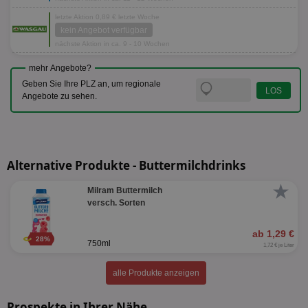
letzte Aktion 0,89 € letzte Woche
kein Angebot verfügbar
nächste Aktion in ca. 9 - 10 Wochen
mehr Angebote?
Geben Sie Ihre PLZ an, um regionale
Angebote zu sehen.
Alternative Produkte - Buttermilchdrinks
★
Milram Buttermilch
versch. Sorten
ab 1,29 €
28%
750ml
1,72 € je Liter
alle Produkte anzeigen
Prospekte in Ihrer Nähe