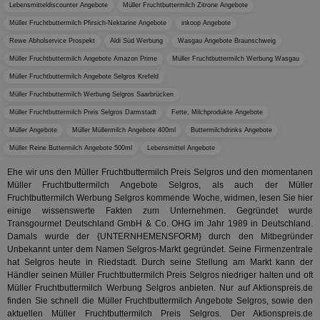
Bes
Lebensmitteldiscounter Angebote
Müller Fruchtbuttermilch Zitrone Angebote
generi
Bid
als Cli
Müller Fruchtbuttermilch Pfirsich-Nektarine Angebote
inkoop Angebote
Bes
zugewi
Web
ist in j
Rewe Abholservice Prospekt
Aldi Süd Werbung
Wasgau Angebote Braunschweig
kan
Seiten
Bid
auf ein
Müller Fruchtbuttermilch Angebote Amazon Prime
Müller Fruchtbuttermilch Werbung Wasgau
We
enthal
sic
zur Be
Müller Fruchtbuttermilch Angebote Selgros Krefeld
Bes
Besuche
Anz
Müller Fruchtbuttermilch Werbung Selgros Saarbrücken
und
sie
Kampa
Müller Fruchtbuttermilch Preis Selgros Darmstadt
Fette, Milchprodukte Angebote
für die 
TDCPM
1 Jahr
Die
The Trade Desk Inc.
Analys
Müller Angebote
Müller Müllermilch Angebote 400ml
Buttermilchdrinks Angebote
Inf
.adsrvr.org
verwen
der
Müller Reine Buttermilch Angebote 500ml
Lebensmittel Angebote
Web
Wer
Ehe wir uns den Müller Fruchtbuttermilch Preis Selgros und den momentanen
En
Müller Fruchtbuttermilch Angebote Selgros, als auch der Müller
mög
Bes
Fruchtbuttermilch Werbung Selgros kommende Woche, widmen, lesen Sie hier
ges
einige wissenswerte Fakten zum Unternehmen. Gegründet wurde
Transgourmet Deutschland GmbH & Co. OHG im Jahr 1989 in Deutschland.
uid-bp-36033
.ads.stickyadstv.com
2 Monate
Die
Damals wurde der {UNTERNHEMENSFORM} durch den Mitbegründer
Nut
Int
Unbekannt unter dem Namen Selgros-Markt gegründet. Seine Firmenzentrale
Web
hat Selgros heute in Riedstadt. Durch seine Stellung am Markt kann der
ab,
Händler seinen Müller Fruchtbuttermilch Preis Selgros niedriger halten und oft
Wer
dem
Müller Fruchtbuttermilch Werbung Selgros anbieten. Nur auf Aktionspreis.de
Prä
finden Sie schnell die Müller Fruchtbuttermilch Angebote Selgros, sowie den
lie
aktuellen Müller Fruchtbuttermilch Preis Selgros. Der Aktionspreis.de