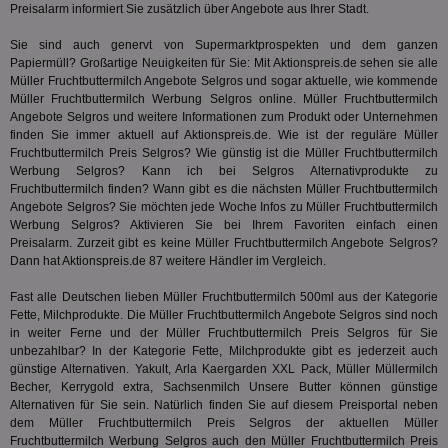
Preisalarm informiert Sie zusätzlich über Angebote aus Ihrer Stadt.
3pi
3 Monate
Leg
ID5 Technology Ltd
den
.id5-sync.com
We
Sie sind auch genervt von Supermarktprospekten und dem ganzen
Dri
Papiermüll? Großartige Neuigkeiten für Sie: Mit Aktionspreis.de sehen sie alle
Bes
We
Müller Fruchtbuttermilch Angebote Selgros und sogar aktuelle, wie kommende
kön
Müller Fruchtbuttermilch Werbung Selgros online. Müller Fruchtbuttermilch
Ser
Angebote Selgros und weitere Informationen zum Produkt oder Unternehmen
Hub
finden Sie immer aktuell auf Aktionspreis.de. Wie ist der reguläre Müller
ber
Wer
Fruchtbuttermilch Preis Selgros? Wie günstig ist die Müller Fruchtbuttermilch
ge
Werbung Selgros? Kann ich bei Selgros Alternativprodukte zu
Fruchtbuttermilch finden? Wann gibt es die nächsten Müller Fruchtbuttermilch
PugT
1 Monat
Reg
PubMatic Inc.
Angebote Selgros? Sie möchten jede Woche Infos zu Müller Fruchtbuttermilch
ID,
.pubmatic.com
Ben
Werbung Selgros? Aktivieren Sie bei Ihrem Favoriten einfach einen
wi
Preisalarm. Zurzeit gibt es keine Müller Fruchtbuttermilch Angebote Selgros?
Bes
Dann hat Aktionspreis.de 87 weitere Händler im Vergleich.
ide
We
ver
Fast alle Deutschen lieben Müller Fruchtbuttermilch 500ml aus der Kategorie
ver
Fette, Milchprodukte
. Die Müller Fruchtbuttermilch Angebote Selgros sind noch
Anz
in weiter Ferne und der Müller Fruchtbuttermilch Preis Selgros für Sie
IDSYNC
1 Jahr
Die
Verizon
unbezahlbar? In der Kategorie
Fette, Milchprodukte
gibt es jederzeit auch
Inf
Communications Inc.
günstige Alternativen. Yakult, Arla Kaergarden XXL Pack, Müller Müllermilch
der
.analytics.yahoo.com
Becher, Kerrygold extra, Sachsenmilch Unsere Butter können günstige
Web
Wer
Alternativen für Sie sein. Natürlich finden Sie auf diesem Preisportal neben
En
dem Müller Fruchtbuttermilch Preis Selgros der aktuellen Müller
mög
Fruchtbuttermilch Werbung Selgros auch den Müller Fruchtbuttermilch Preis
Bes