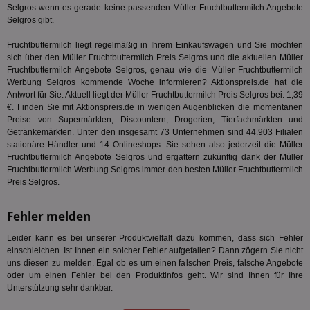
Selgros wenn es gerade keine passenden Müller Fruchtbuttermilch Angebote
ges
Selgros gibt.
TestIfCookieP
1 Jahr 1
Die
Smart AdServer SAS
Monat
ve
.smartadserver.com
Fruchtbuttermilch liegt regelmäßig in Ihrem Einkaufswagen und Sie möchten
Wer
sich über den Müller Fruchtbuttermilch Preis Selgros und die aktuellen Müller
Web
rel
Fruchtbuttermilch Angebote Selgros, genau wie die Müller Fruchtbuttermilch
Werbung Selgros kommende Woche informieren? Aktionspreis.de hat die
KRTBCOOKIE_80
3 Monate
Die
PubMatic, Inc.
Antwort für Sie. Aktuell liegt der Müller Fruchtbuttermilch Preis Selgros bei: 1,39
We
.pubmatic.com
um 
€. Finden Sie mit Aktionspreis.de in wenigen Augenblicken die momentanen
Onl
Preise von Supermärkten, Discountern, Drogerien, Tierfachmärkten und
Kam
Getränkemärkten. Unter den insgesamt 73 Unternehmen sind 44.903 Filialen
ind
stationäre Händler und 14 Onlineshops. Sie sehen also jederzeit die Müller
ide
Nut
Fruchtbuttermilch Angebote Selgros und ergattern zukünftig dank der Müller
int
Fruchtbuttermilch Werbung Selgros immer den besten Müller Fruchtbuttermilch
ein
Preis Selgros.
ang
kan
Anz
Fehler melden
und
und
We
Leider kann es bei unserer Produktvielfalt dazu kommen, dass sich Fehler
wer
einschleichen. Ist Ihnen ein solcher Fehler aufgefallen? Dann zögern Sie nicht
Anz
Ben
uns diesen zu melden. Egal ob es um einen falschen Preis, falsche Angebote
oder um einen Fehler bei den Produktinfos geht. Wir sind Ihnen für Ihre
demdex
6 Monate
Mit
Adobe Inc.
Unterstützung sehr dankbar.
Ad
.demdex.net
gr