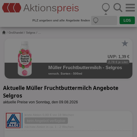
PLZ angeben und alle Angebote finden
/
Großhandel
/
Selgros
/ ...
★
UVP: 1,39 €
2,78 € je Liter
Müller Fruchtbuttermilch - Selgros
versch. Sorten - 500ml
Aktuelle Müller Fruchtbuttermilch Angebote
Selgros
aktuelle Preise von Sonntag, den 09.08.2026
letzte Aktion 0,89 € vor 18 Wochen
kein Angebot verfügbar
nächste Aktion in ca. 1 - 2 Wochen