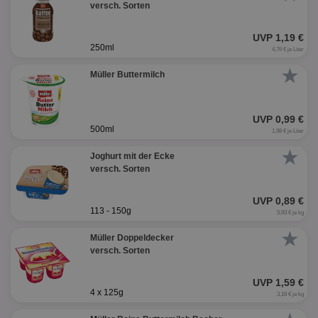
versch. Sorten
UVP 1,19 €
250ml
4,76 € je Liter
★
Müller Buttermilch
UVP 0,99 €
500ml
1,98 € je Liter
★
Joghurt mit der Ecke
versch. Sorten
UVP 0,89 €
113 - 150g
5,93 € je kg
★
Müller Doppeldecker
versch. Sorten
UVP 1,59 €
4 x 125g
3,18 € je kg