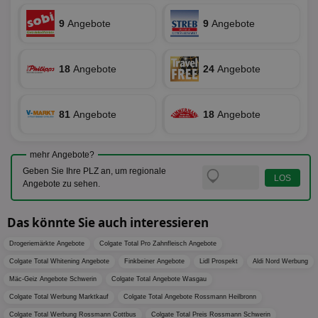
rel
Aktuali
am häu
viewer
1 Jahr
Wir
ORTEC B.V.
9
Angebote
9
Angebote
verwen
ve
.optinadserving.com
Analys
Bes
Google
Inf
Cookie
un
verwen
18
Angebote
24
Angebote
zu 
eindeu
zu unt
tuuid_lu
.360yield.com
3 Monate
Ent
indem e
Bes
generi
Bid
als Cli
81
Angebote
18
Angebote
Bes
zugewi
Web
ist in j
kan
Seiten
Bid
auf ein
mehr Angebote?
We
enthal
sic
Geben Sie Ihre PLZ an, um regionale
zur Be
Bes
Besuche
Angebote zu sehen.
Anz
und
sie
Kampa
für die 
Das könnte Sie auch interessieren
TDCPM
1 Jahr
Die
The Trade Desk Inc.
Analys
Inf
.adsrvr.org
verwen
der
Drogeriemärkte Angebote
Colgate Total Pro Zahnfleisch Angebote
Web
Wer
Colgate Total Whitening Angebote
Finkbeiner Angebote
Lidl Prospekt
Aldi Nord Werbung
En
mög
Mäc-Geiz Angebote Schwerin
Colgate Total Angebote Wasgau
Bes
Colgate Total Werbung Marktkauf
Colgate Total Angebote Rossmann Heilbronn
ges
Colgate Total Werbung Rossmann Cottbus
Colgate Total Preis Rossmann Schwerin