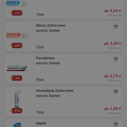
ab 5,25 €
12%
75ml
70,00 € je Liter
★
Elmex Zahncreme
versch. Sorten
ab 3,39 €
43%
75ml
45,20 € je Liter
★
Parodontax
versch. Sorten
ab 5,75 €
4%
75ml
76,67 € je Liter
★
Sensodyne Zahncreme
versch. Sorten
ab 1,99 €
67%
75ml
26,53 € je Liter
★
Signal