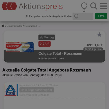
PLZ angeben und alle Angebote finden
/
Drogeriemärkte
/
Rossmann
/ ...
★
ab Montag
2,75 €
UVP: 3,49 €
46,53 € je Liter
Colgate Total - Rossmann
versch. Sorten - 75ml
Aktuelle Colgate Total Angebote Rossmann
aktuelle Preise von Sonntag, den 09.08.2026
letzte Aktion 2,39 € vor 11 Wochen
kein Angebot verfügbar
keine Prognose verfügbar