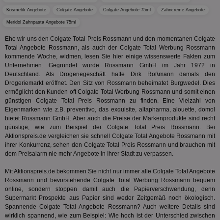
uid-bp-36033
.ads.stickyadstv.com
2 Monate
Die
Nut
Kosmetik Angebote
Colgate Angebote
Colgate Angebote 75ml
Zahncreme Angebote
Int
Web
Meridol Zahnpasta Angebote 75ml
ab,
Wer
Ehe wir uns den Colgate Total Preis Rossmann und den momentanen Colgate
dem
Total Angebote Rossmann, als auch der Colgate Total Werbung Rossmann
Prä
kommende Woche, widmen, lesen Sie hier einige wissenswerte Fakten zum
lie
Unternehmen. Gegründet wurde Rossmann GmbH im Jahr 1972 in
3pi
3 Monate
Leg
ID5 Technology Ltd
Deutschland. Als Drogeriegeschäft hatte Dirk Roßmann damals den
den
.id5-sync.com
Drogeriemarkt eröffnet. Den Sitz von Rossmann beheimatet Burgwedel. Dies
We
Dri
ermöglicht den Kunden oft Colgate Total Werbung Rossmann und somit einen
Bes
günstigen Colgate Total Preis Rossmann zu finden. Eine Vielzahl von
We
Eigenmarken wie z.B. preventivo, das exquisite, altapharma, alouette, domol
kön
bietet Rossmann GmbH. Aber auch die Preise der Markenprodukte sind recht
Ser
Hub
günstige, wie zum Beispiel der Colgate Total Preis Rossmann. Bei
ber
Aktionspreis.de vergleichen sie schnell Colgate Total Angebote Rossmann mit
Wer
ihrer Konkurrenz, sehen den Colgate Total Preis Rossmann und brauchen mit
ge
dem Preisalarm nie mehr Angebote in Ihrer Stadt zu verpassen.
PugT
1 Monat
Reg
PubMatic Inc.
ID,
.pubmatic.com
Mit Aktionspreis.de bekommen Sie nicht nur immer alle Colgate Total Angebote
Ben
Rossmann und bevorstehende Colgate Total Werbung Rossmann bequem
wi
Bes
online, sondern stoppen damit auch die Papierverschwendung, denn
ide
Supermarkt Prospekte aus Papier sind weder Zeitgemäß noch ökologisch.
We
Spannende Colgate Total Angebote Rossmann? Auch weitere Details sind
ver
wirklich spannend, wie zum Beispiel: Wie hoch ist der Unterschied zwischen
ver