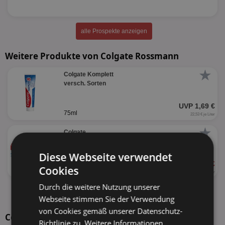
alle Prospekte anzeigen
Weitere Produkte von Colgate Rossmann
★
Colgate Komplett
versch. Sorten
UVP 1,69 €
75ml
22,53 € je Liter
★
Colgate
versch. Sorten
Diese Webseite verwendet
1,39 €
Cookies
44%
75ml
18,53 € je Liter
Durch die weitere Nutzung unserer
alle Produkte anzeigen
Webseite stimmen Sie der Verwendung
von Cookies gemäß unserer Datenschutz-
Colgate Total Sorten
Richtlinie zu.
Weitere Informationen