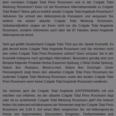
Anz
dem normalen Colgate Total Preis Rossmann und in der Colgate Total
Werbung Rossmann? Kann ich bei Rossmann Alternativprodukte zu Colgate
IDSYNC
1 Jahr
Die
Verizon
Total finden? Wann gibt es endlich wieder Colgate Total Angebote Rossmann?
Inf
Communications Inc.
der
Aktivieren Sie schnell den Aktionspreis.de Preisalarm und verpassen Sie
.analytics.yahoo.com
Web
wirklich nie wieder aktuelle Colgate Total Werbung Rossmann.
Wer
Selbstverständlich zeigen wir Ihnen nicht nur die Colgate Total Angebote
En
Rossmann, sondern informieren auch über die 87 Händler, deren Angebote
mög
Bes
Aktionspreis.de kennt.
ges
Sehr gut gefällt Deutschland Colgate Total 75ml aus der Sparte
Kosmetik
. Es
TestIfCookieP
1 Jahr 1
Die
Smart AdServer SAS
gibt derzeit keine Colgate Total Angebote Rossmann und Sie möchten nicht
Monat
ve
.smartadserver.com
Wer
den vollen Colgate Total Preis Rossmann zahlen? Dann schauen Sie in der
Web
Kosmetik
Kategorie nach günstigen Alternativen. Besonders günstig sind zum
rel
Beispiel folgende Produkte Herbal Essences Spülung, L'Oréal Elvital Spülung,
KRTBCOOKIE_80
3 Monate
Die
Nature Box Shampoo, Blend-a-med, Nature Box Duschgel. Unser
PubMatic, Inc.
We
.pubmatic.com
Preisvergleich zeigt Ihnen den aktuellen Colgate Total Preis Rossmann bei
um 
laufender Colgate Total Werbung Rossmann sowie den besten Colgate Total
Onl
Preis Rossmann wenn keine Colgate Total Angebote Rossmann existieren.
Kam
ind
ide
Sie nehmen gern die Colgate Total Angebote {UNTERNHEMN} mit und
Nut
möchten nun erfahren, wo der aktuelle Colgate Total Preis Rossmann liegt
int
ein
oder ob es anstehende Colgate Total Werbung Rossmann gibt? Die Antwort
ang
finden Sie jederzeit mit Aktionspreis.de! Momentan liegt der Colgate Total Preis
kan
Rossmann bei 3,49 €. Auf einen Blick vergleichen Sie mit Aktionspreis.de
Anz
Preise von Supermärkten, Discountern, Drogerien, Tierfachmärkten und
und