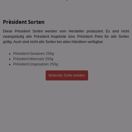
Prèsident Sorten
Diese Prèsident Sorten werden vom Hersteller produziert. Es sind nicht
zwangsläufig alle Prèsident Angebote bzw. Prèsident Preis für alle Sorten
gültig. Auch sind nicht alle Sorten bei allen Händlern verfügbar.
Prèsident Gesalzen 250g
Prèsident Meersalz 250g
Prèsident Ungesalzen 250g
fehlende Sorte melden