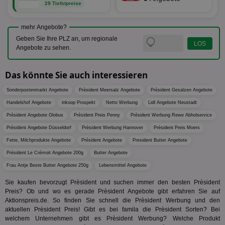
Web
ist in j
29 Tiefstpreise
kan
Seiten
Bid
auf ein
We
enthal
mehr Angebote?
sic
zur Be
Bes
Besuche
Geben Sie Ihre PLZ an, um regionale
Anz
und
Angebote zu sehen.
sie
Kampa
für die 
TDCPM
1 Jahr
Die
The Trade Desk Inc.
Analys
Inf
.adsrvr.org
Das könnte Sie auch interessieren
verwen
der
Web
Sonderpostenmarkt Angebote
Prèsident Meersalz Angebote
Prèsident Gesalzen Angebote
Wer
En
Handelshof Angebote
inkoop Prospekt
Netto Werbung
Lidl Angebote Neustadt
mög
Bes
Prèsident Angebote Globus
Prèsident Preis Penny
Prèsident Werbung Rewe Abholservice
ges
Prèsident Angebote Düsseldorf
Prèsident Werbung Hannover
Prèsident Preis Moers
uid-bp-36033
.ads.stickyadstv.com
2 Monate
Die
Fette, Milchprodukte Angebote
Président Angebote
President Butter Angebote
Nut
Int
Prèsident Le Crémoit Angebote 200g
Butter Angebote
Web
ab,
Frau Antje Beste Butter Angebote 250g
Lebensmittel Angebote
Wer
dem
Sie kaufen bevorzugt Prèsident und suchen immer den besten Prèsident
Prä
Preis? Ob und wo es gerade Prèsident Angebote gibt erfahren Sie auf
lie
Aktionspreis.de. So finden Sie schnell die Prèsident Werbung und den
3pi
3 Monate
Leg
ID5 Technology Ltd
aktuellen Prèsident Preis! Gibt es bei famila die Prèsident Sorten? Bei
den
.id5-sync.com
welchem Unternehmen gibt es Prèsident Werbung? Welche Produkt
We