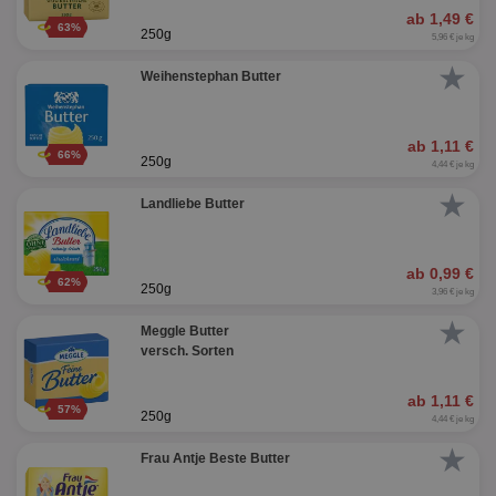
ab 1,49 €
63%
250g
5,96 € je kg
★
Weihenstephan Butter
ab 1,11 €
66%
250g
4,44 € je kg
★
Landliebe Butter
ab 0,99 €
62%
250g
3,96 € je kg
★
Meggle Butter
versch. Sorten
ab 1,11 €
57%
250g
4,44 € je kg
★
Frau Antje Beste Butter