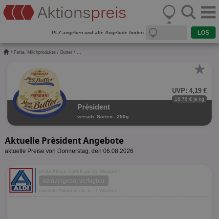
PLZ angeben und alle Angebote finden
/
Fette, Milchprodukte
/
Butter
/ ...
★
UVP: 4,19 €
16,76 € je kg
Prèsident
versch. Sorten - 250g
Aktuelle Prèsident Angebote
aktuelle Preise von Donnerstag, den 06.08.2026
letzte Aktion 2,49 € vor 11 Wochen
kein Angebot verfügbar
nächste Aktion in ca. 6 - 7 Wochen