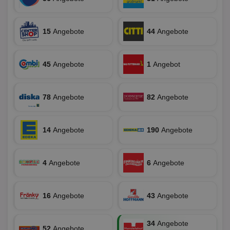
Name
Provider
/
Domäne
Ablaufdatum
Be
identifier
aktionspreis.de
1 Jahr
Log
15
Angebote
44
Angebote
securitytoken
aktionspreis.de
1 Jahr
Log
PHPSESSID
Session
Coo
PHP.net
45
Angebote
1
Angebot
An
www.aktionspreis.de
wir
Spr
ein
die
78
Angebote
82
Angebote
Ben
ver
Nor
sic
14
Angebote
190
Angebote
gen
und
ver
die
gut
4
Angebote
6
Angebote
die
Anm
Ben
Sei
16
Angebote
43
Angebote
CookieScriptConsent
1 Monat
Die
CookieScript
Coo
www.aktionspreis.de
ver
34
Angebote
Ein
52
Angebote