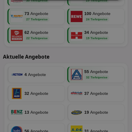
Unbedingt
Performance
30 Tiefstpreise
29 Tiefstpreise
erforderlich
73
Angebote
100
Angebote
27 Tiefstpreise
24 Tiefstpreise
Targeting
Funktionalität
62
Angebote
34
Angebote
22 Tiefstpreise
19 Tiefstpreise
Unklassifizierte
Aktuelle Angebote
55
Angebote
4
Angebote
32 Tiefstpreise
Unbedingt erforderlich
Performance
32
Angebote
37
Angebote
Targeting
Funktionalität
Unklassifizierte
Unbedingt erforderliche Cookies ermöglichen
13
Angebote
19
Angebote
wesentliche Kernfunktionen der Website wie die
Benutzeranmeldung und die Kontoverwaltung.
Ohne die unbedingt erforderlichen Cookies kann die
Website nicht ordnungsgemäß verwendet werden.
56
Angebote
31
Angebote