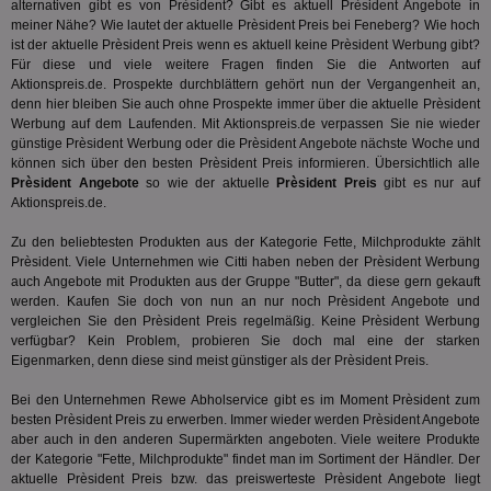
alternativen gibt es von Prèsident? Gibt es aktuell Prèsident Angebote in
Dri
Bes
meiner Nähe? Wie lautet der aktuelle Prèsident Preis bei Feneberg? Wie hoch
We
ist der aktuelle Prèsident Preis wenn es aktuell keine Prèsident Werbung gibt?
kön
Für diese und viele weitere Fragen finden Sie die Antworten auf
Ser
Hub
Aktionspreis.de. Prospekte durchblättern gehört nun der Vergangenheit an,
ber
denn hier bleiben Sie auch ohne Prospekte immer über die aktuelle Prèsident
Wer
Werbung auf dem Laufenden. Mit Aktionspreis.de verpassen Sie nie wieder
ge
günstige Prèsident Werbung oder die Prèsident Angebote nächste Woche und
PugT
1 Monat
Reg
PubMatic Inc.
können sich über den besten Prèsident Preis informieren. Übersichtlich alle
ID,
.pubmatic.com
Prèsident Angebote
so wie der aktuelle
Prèsident Preis
gibt es nur auf
Ben
Aktionspreis.de.
wi
Bes
ide
Zu den beliebtesten Produkten aus der Kategorie
Fette, Milchprodukte
zählt
We
Prèsident. Viele Unternehmen wie Citti haben neben der Prèsident Werbung
ver
auch Angebote mit Produkten aus der Gruppe "Butter", da diese gern gekauft
ver
Anz
werden. Kaufen Sie doch von nun an nur noch Prèsident Angebote und
vergleichen Sie den Prèsident Preis regelmäßig. Keine Prèsident Werbung
IDSYNC
1 Jahr
Die
Verizon
verfügbar? Kein Problem, probieren Sie doch mal eine der starken
Inf
Communications Inc.
Eigenmarken, denn diese sind meist günstiger als der Prèsident Preis.
der
.analytics.yahoo.com
Web
Wer
Bei den Unternehmen Rewe Abholservice gibt es im Moment Prèsident zum
En
besten Prèsident Preis zu erwerben. Immer wieder werden Prèsident Angebote
mög
Bes
aber auch in den anderen Supermärkten angeboten. Viele weitere Produkte
ges
der Kategorie "
Fette, Milchprodukte
" findet man im Sortiment der Händler. Der
aktuelle Prèsident Preis bzw. das preiswerteste Prèsident Angebote liegt
TestIfCookieP
1 Jahr 1
Die
Smart AdServer SAS