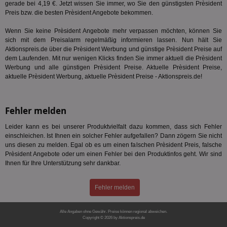
gerade bei 4,19 €. Jetzt wissen Sie immer, wo Sie den günstigsten Prèsident
Monat
ve
.smartadserver.com
Wer
Preis bzw. die besten Prèsident Angebote bekommen.
Web
rel
Wenn Sie keine Prèsident Angebote mehr verpassen möchten, können Sie
sich mit dem Preisalarm regelmäßig informieren lassen. Nun hält Sie
KRTBCOOKIE_80
3 Monate
Die
PubMatic, Inc.
We
.pubmatic.com
Aktionspreis.de über die Prèsident Werbung und günstige Prèsident Preise auf
um 
dem Laufenden. Mit nur wenigen Klicks finden Sie immer aktuell die Prèsident
Onl
Werbung und alle günstigen Prèsident Preise. Aktuelle Prèsident Preise,
Kam
ind
aktuelle Prèsident Werbung, aktuelle Prèsident Preise - Aktionspreis.de!
ide
Nut
int
ein
Fehler melden
ang
kan
Anz
Leider kann es bei unserer Produktvielfalt dazu kommen, dass sich Fehler
und
einschleichen. Ist Ihnen ein solcher Fehler aufgefallen? Dann zögern Sie nicht
und
uns diesen zu melden. Egal ob es um einen falschen Prèsident Preis, falsche
We
wer
Prèsident Angebote oder um einen Fehler bei den Produktinfos geht. Wir sind
Anz
Ihnen für Ihre Unterstützung sehr dankbar.
Ben
demdex
6 Monate
Mit
Adobe Inc.
Fehler melden
Ad
.demdex.net
gr
wie
ID-
Alle Angaben ohne Gewähr. Preise können regional abweichen.
Seg
Copyright © 2026 by Aktionspreis.de
Mod
Produkt-ID: 668