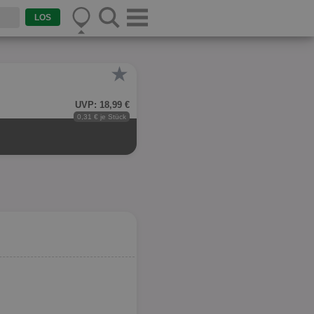
★
UVP: 18,99 €
0,31 € je Stück