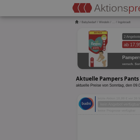
/
Babybedarf
/
Windeln
/
...
/ Ingolstadt
2 Angebot
ab 17,9
Pampers
versch. Sor
Aktuelle Pampers Pants
aktuelle Preise von Sonntag, den 09
letzte Aktion 16,99 € vor 39
kein Angebot verfügbar
keine Prognose verfügbar