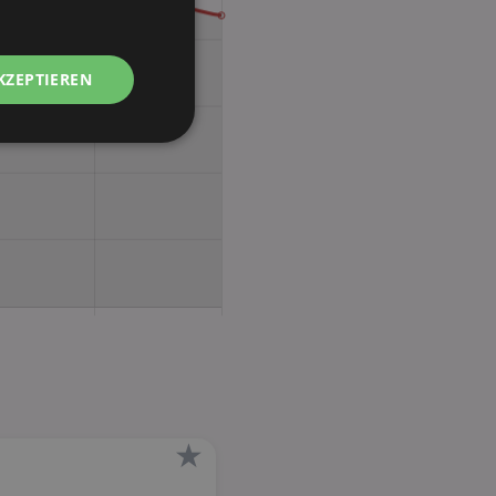
KZEPTIEREN
Unklassifizierte
zierte
meldung und die
wendet werden.
★