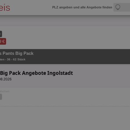
PLZ angeben und alle Angebote finden
e
9 €
 Pants Big Pack
ten - 36 - 62 Stück
 Big Pack Angebote Ingolstadt
.08.2026
 Wochen