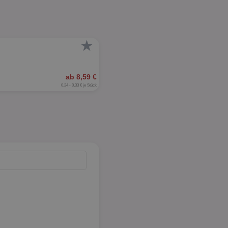
★
ab 8,59 €
0,24 - 0,33 € je Stück