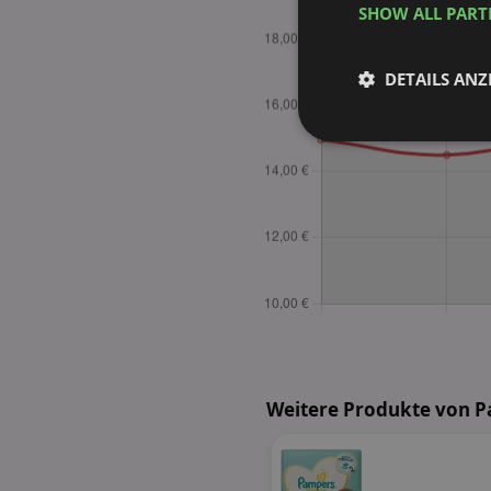
SHOW ALL PAR
DETAILS ANZ
Unbedingt
erforderlich
Unbed
Unbedingt erforderli
Kontoverwaltung. Oh
Weitere Produkte von 
Name
identifier
securitytoken