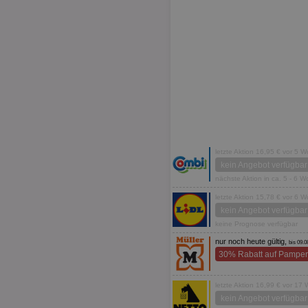
letzte Aktion 16,95 € vor 5 
kein Angebot verfügbar
nächste Aktion in ca. 5 - 6 
letzte Aktion 15,78 € vor 6 
kein Angebot verfügbar
keine Prognose verfügbar
nur noch heute gültig,
bis 09.0
30% Rabatt auf Pamper
letzte Aktion 16,99 € vor 17
kein Angebot verfügbar