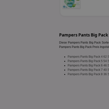
fw_ts
receive-cookie-dep
__gpi
wfivefivec
uid-bp-892
KADUSERCOOKIE
receive-cookie-dep
pi
Pampers Pants Big Pack
__eoi
A3
uid-bp-717
Diese Pampers Pants Big Pack Sorten
_ga
Pampers Pants Big Pack Preis Ingolstad
tt_viewer
uid-bp-23329
i
Pampers Pants Big Pack 4 62 
Pampers Pants Big Pack 5 54 
adx_ts
Pampers Pants Big Pack 6 46 
uid-bp-951
Pampers Pants Big Pack 7 40 
digitalAudience
receive-cookie-dep
Pampers Pants Big Pack 8 36 
APC
tuuid
viewer