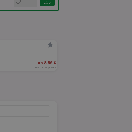
★
ab 8,59 €
0,24 - 0,33 € je Stück