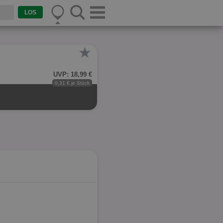
★
UVP: 18,99 €
0,31 € je Stück