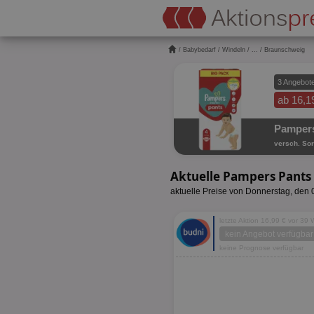
/
Babybedarf
/
Windeln
/
...
/ Braunschweig
3 Angebot
ab 16,1
Pampers
versch. Sor
Aktuelle Pampers Pants
aktuelle Preise von Donnerstag, den
letzte Aktion 16,99 € vor 39
kein Angebot verfügbar
keine Prognose verfügbar