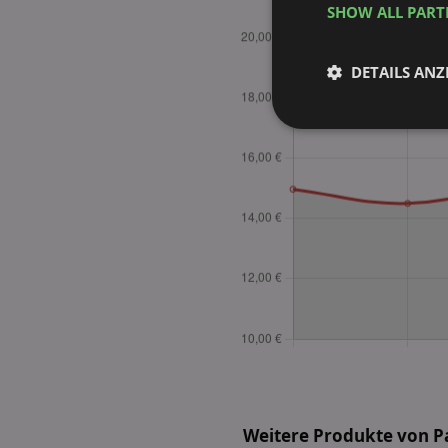
SHOW ALL PAR
DETAILS ANZ
Unbedingt
erforderlich
Unbed
Unbedingt erforderli
Kontoverwaltung. Oh
Name
identifier
securitytoken
Weitere Produkte von 