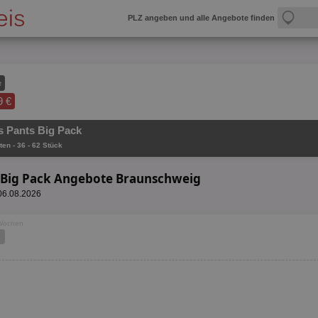
PLZ angeben und alle Angebote finden
e
9 €
 Pants Big Pack
ten - 36 - 62 Stück
 Big Pack Angebote Braunschweig
 06.08.2026
 Wochen