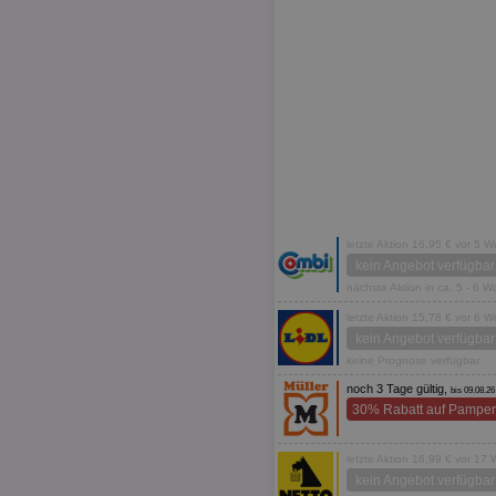
letzte Aktion 16,95 € vor 5 
kein Angebot verfügbar
nächste Aktion in ca. 5 - 6 
letzte Aktion 15,78 € vor 6 
kein Angebot verfügbar
keine Prognose verfügbar
noch 3 Tage gültig,
bis 09.08.26
30% Rabatt auf Pamper
letzte Aktion 16,99 € vor 17
kein Angebot verfügbar