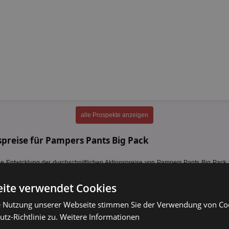
alle Prospekte anzeigen
preise für Pampers Pants Big Pack
 Entwicklung der durchschnittlichen Aktionspreise von Pampers Pants Big Pack 36
sind über den gesamten Zeitraum leicht gestiegen und liegen aktuell höher als zu 
rischen Preisverlauf
anzeigen
.
ite verwendet Cookies
e Nutzung unserer Webseite stimmen Sie der Verwendung von C
tz-Richtlinie zu.
Weitere Informationen