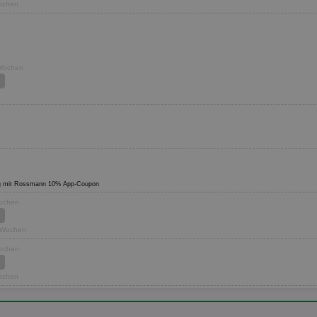
Wochen
 Wochen
ültig mit Rossmann 10% App-Coupon
Wochen
2 Wochen
Wochen
Wochen