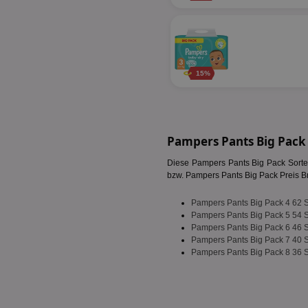
fw_ts
receive-cookie-dep
__gpi
wfivefivec
uid-bp-892
15%
KADUSERCOOKIE
receive-cookie-dep
pi
__eoi
A3
uid-bp-717
_ga
tt_viewer
uid-bp-23329
Pampers Pants Big Pack
i
Diese Pampers Pants Big Pack Sorten
bzw. Pampers Pants Big Pack Preis Bra
adx_ts
uid-bp-951
Pampers Pants Big Pack 4 62 
digitalAudience
receive-cookie-dep
Pampers Pants Big Pack 5 54 
APC
Pampers Pants Big Pack 6 46 
Pampers Pants Big Pack 7 40 
tuuid
Pampers Pants Big Pack 8 36 
viewer