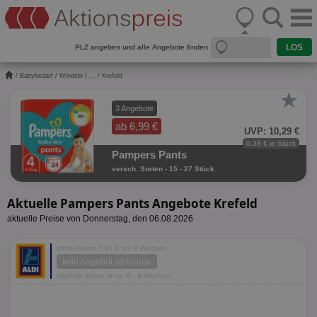
PLZ angeben und alle Angebote finden
/
Babybedarf
/
Windeln
/
...
/ Krefeld
★
3 Angebote
ab 6,99 €
UVP: 10,29 €
0,38 € je Stück
Pampers Pants
versch. Sorten - 15 - 27 Stück
Aktuelle Pampers Pants Angebote Krefeld
aktuelle Preise von Donnerstag, den 06.08.2026
letzte Aktion 7,41 € vor 9 Wochen
kein Angebot verfügbar
nächste Aktion in ca. 8 - 9 Wochen