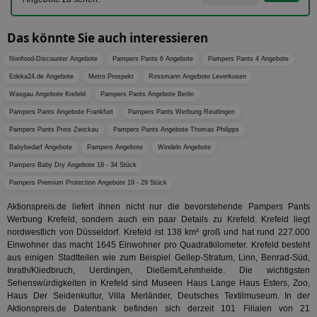
Wer
dem
Prä
lie
Das könnte Sie auch interessieren
3pi
3 Monate
Leg
ID5 Technology Ltd
Nonfood-Discounter Angebote
Pampers Pants 6 Angebote
Pampers Pants 4 Angebote
den
.id5-sync.com
We
Edeka24.de Angebote
Metro Prospekt
Rossmann Angebote Leverkusen
Dri
Bes
Wasgau Angebote Krefeld
Pampers Pants Angebote Berlin
We
kön
Pampers Pants Angebote Frankfurt
Pampers Pants Werbung Reutlingen
Ser
Hub
Pampers Pants Preis Zwickau
Pampers Pants Angebote Thomas Philipps
ber
Babybedarf Angebote
Pampers Angebote
Windeln Angebote
Wer
ge
Pampers Baby Dry Angebote 18 - 34 Stück
PugT
1 Monat
Reg
PubMatic Inc.
Pampers Premium Protection Angebote 19 - 29 Stück
ID,
.pubmatic.com
Ben
Aktionspreis.de liefert ihnen nicht nur die bevorstehende Pampers Pants
wi
Werbung Krefeld, sondern auch ein paar Details zu Krefeld. Krefeld liegt
Bes
ide
nordwestlich von Düsseldorf. Krefeld ist 138 km² groß und hat rund 227.000
We
Einwohner das macht 1645 Einwohner pro Quadratkilometer. Krefeld besteht
ver
aus einigen Stadtteilen wie zum Beispiel Gellep-Stratum, Linn, Benrad-Süd,
ver
Anz
Inrath/Kliedbruch, Uerdingen, Dießem/Lehmheide. Die wichtigsten
Sehenswürdigkeiten in Krefeld sind Museen Haus Lange Haus Esters, Zoo,
IDSYNC
1 Jahr
Die
Verizon
Haus Der Seidenkultur, Villa Merländer, Deutsches Textilmuseum. In der
Inf
Communications Inc.
Aktionspreis.de Datenbank befinden sich derzeit 101 Filialen von 21
der
.analytics.yahoo.com