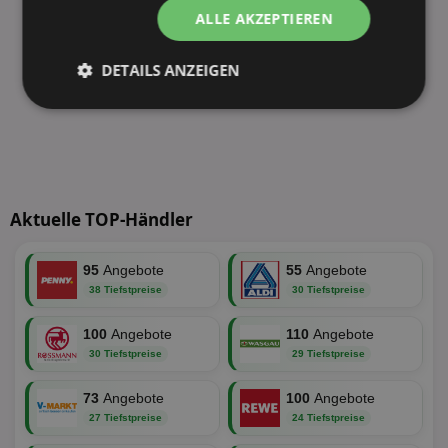
ALLE AKZEPTIEREN
DETAILS ANZEIGEN
Unbedingt
Performance
erforderlich
Targeting
Funktionalität
Aktuelle TOP-Händler
95
Angebote
55
Angebote
Unklassifizierte
38 Tiefstpreise
30 Tiefstpreise
100
Angebote
110
Angebote
30 Tiefstpreise
29 Tiefstpreise
73
Angebote
100
Angebote
27 Tiefstpreise
24 Tiefstpreise
Unbedingt erforderlich
Performance