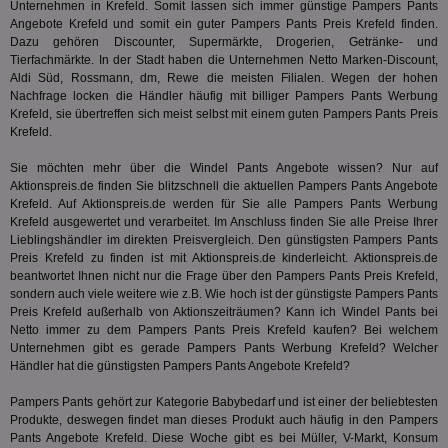
Web
Unternehmen in Krefeld. Somit lassen sich immer günstige Pampers Pants
Wer
Angebote Krefeld und somit ein guter Pampers Pants Preis Krefeld finden.
En
Dazu gehören Discounter, Supermärkte, Drogerien, Getränke- und
mög
Tierfachmärkte. In der Stadt haben die Unternehmen Netto Marken-Discount,
Bes
ges
Aldi Süd, Rossmann, dm, Rewe die meisten Filialen. Wegen der hohen
Nachfrage locken die Händler häufig mit billiger Pampers Pants Werbung
TestIfCookieP
1 Jahr 1
Die
Smart AdServer SAS
Krefeld, sie übertreffen sich meist selbst mit einem guten Pampers Pants Preis
Monat
ve
.smartadserver.com
Wer
Krefeld.
Web
rel
Sie möchten mehr über die Windel Pants Angebote wissen? Nur auf
Aktionspreis.de finden Sie blitzschnell die aktuellen Pampers Pants Angebote
KRTBCOOKIE_80
3 Monate
Die
PubMatic, Inc.
We
.pubmatic.com
Krefeld. Auf Aktionspreis.de werden für Sie alle Pampers Pants Werbung
um 
Krefeld ausgewertet und verarbeitet. Im Anschluss finden Sie alle Preise Ihrer
Onl
Lieblingshändler im direkten Preisvergleich. Den günstigsten Pampers Pants
Kam
Preis Krefeld zu finden ist mit Aktionspreis.de kinderleicht. Aktionspreis.de
ind
ide
beantwortet Ihnen nicht nur die Frage über den Pampers Pants Preis Krefeld,
Nut
sondern auch viele weitere wie z.B. Wie hoch ist der günstigste Pampers Pants
int
Preis Krefeld außerhalb von Aktionszeiträumen? Kann ich Windel Pants bei
ein
ang
Netto
immer zu dem Pampers Pants Preis Krefeld kaufen? Bei welchem
kan
Unternehmen gibt es gerade Pampers Pants Werbung Krefeld? Welcher
Anz
Händler hat die günstigsten Pampers Pants Angebote Krefeld?
und
und
We
Pampers Pants gehört zur Kategorie
Babybedarf
und ist einer der beliebtesten
wer
Produkte, deswegen findet man dieses Produkt auch häufig in den Pampers
Anz
Pants Angebote Krefeld. Diese Woche gibt es bei Müller, V-Markt, Konsum
Ben