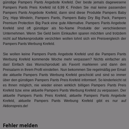
günstige Pampers Pants Angebote Krefeld. Der beste jemals dagewesene
demdex
6 Monate
Mit
Adobe Inc.
Pampers Pants Preis Krefeld ist 6,99 €. Finden Sie mal keine passenden
Ad
.demdex.net
Pampers Pants Angebote Krefeld, dann sind diese Produkte Pampers Baby
gr
Dry, Hipp Windeln, Pampers Pants, Pampers Baby Dry Big Pack,
Pampers
wie
ID-
Premium Protection Big Pack
eine gute Alternative. Pampers Pants Angebote
Seg
Krefeld sind oft günstiger als No-Name Produkte der verschiedenen
Mod
Unternehmen. Wenn Sie Geld beim Einkaufen sparen möchten und trotzdem
Ber
aus
nicht auf Markenprodukte verzichten wollen lohnt sich ein Preisvergleich der
Pampers Pants Werbung Krefeld.
bitoIsSecure
1 Jahr
Prä
Comcast Corporation
rel
.bidr.io
Sie wollen keine Pampers Pants Angebote Krefeld und die Pampers Pants
Wer
vo
Werbung Krefeld kommende Woche mehr verpassen? Nichts einfacher als
Dri
das! Einfach das Wunschprodukt als Favorit markieren und dann den
ber
Preisalarm in Ihrem Profil einstellen. Nun bekommen Sie regelmäßig per Email
Wer
die aktuelle Pampers Pants Werbung Krefeld geschickt und sind so immer
Geb
über den günstigen Pampers Pants Preis Krefeld informiert. So kinderleicht ist
matchfreewheel
.w55c.net
1 Monat
Die
es Ihnen möglich, nie wieder einen wirklich billigen Pampers Pants Preis
ver
Krefeld bzw. eine aktuelle Pampers Pants Werbung Krefeld zu verpassen. Der
Nu
Int
aktuelle Pampers Pants Preis Krefeld, aktuelle Pampers Pants Angebote
ver
Krefeld, aktuelle Pampers Pants Werbung Krefeld gibt es nur auf
Koo
Aktionspreis.de!
Anz
Nut
mög
Ver
Rel
Fehler melden