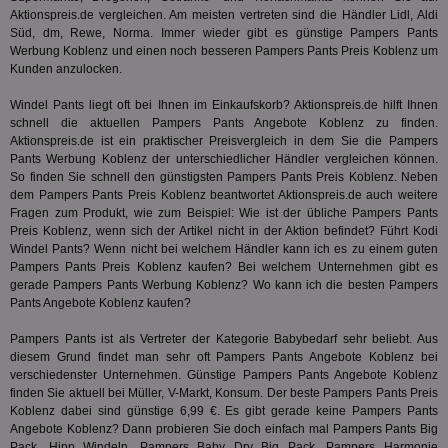
Aktionspreis.de vergleichen. Am meisten vertreten sind die Händler Lidl, Aldi
3pi
3 Monate
Leg
ID5 Technology Ltd
Süd, dm, Rewe, Norma. Immer wieder gibt es günstige Pampers Pants
den
.id5-sync.com
We
Werbung Koblenz und einen noch besseren Pampers Pants Preis Koblenz um
Dri
Kunden anzulocken.
Bes
We
Windel Pants liegt oft bei Ihnen im Einkaufskorb? Aktionspreis.de hilft Ihnen
kön
Ser
schnell die aktuellen Pampers Pants Angebote Koblenz zu finden.
Hub
Aktionspreis.de ist ein praktischer Preisvergleich in dem Sie die Pampers
ber
Pants Werbung Koblenz der unterschiedlicher Händler vergleichen können.
Wer
ge
So finden Sie schnell den günstigsten Pampers Pants Preis Koblenz. Neben
dem Pampers Pants Preis Koblenz beantwortet Aktionspreis.de auch weitere
PugT
1 Monat
Reg
PubMatic Inc.
Fragen zum Produkt, wie zum Beispiel: Wie ist der übliche Pampers Pants
ID,
.pubmatic.com
Preis Koblenz, wenn sich der Artikel nicht in der Aktion befindet? Führt
Kodi
Ben
wi
Windel Pants? Wenn nicht bei welchem Händler kann ich es zu einem guten
Bes
Pampers Pants Preis Koblenz kaufen? Bei welchem Unternehmen gibt es
ide
gerade Pampers Pants Werbung Koblenz? Wo kann ich die besten Pampers
We
Pants Angebote Koblenz kaufen?
ver
ver
Anz
Pampers Pants ist als Vertreter der Kategorie
Babybedarf
sehr beliebt. Aus
diesem Grund findet man sehr oft Pampers Pants Angebote Koblenz bei
IDSYNC
1 Jahr
Die
Verizon
Inf
verschiedenster Unternehmen. Günstige Pampers Pants Angebote Koblenz
Communications Inc.
der
.analytics.yahoo.com
finden Sie aktuell bei Müller, V-Markt, Konsum. Der beste Pampers Pants Preis
Web
Koblenz dabei sind günstige 6,99 €. Es gibt gerade keine Pampers Pants
Wer
Angebote Koblenz? Dann probieren Sie doch einfach mal Pampers Pants Big
En
mög
Pack,
Hipp Windeln
, Pampers Baby Dry Big Pack, Pampers Harmonie