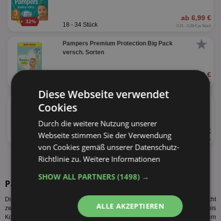
ab 6,99 €
32%
18 - 34 Stück
0,21 - 0,39 € je Stück
★
Pampers Premium Protection Big Pack
versch. Sorten
ab 12,99 €
32%
44 - 68 Stück
0,19 - 0,30 € je Stück
Diese Webseite verwendet
★
Pampers Feuchtücher Harmonie
Cookies
versch. Sorten
Durch die weitere Nutzung unserer
UVP 6,79 €
Webseite stimmen Sie der Verwendung
3 x 42 - 48 Stück
0,14 € je Stück
von Cookies gemäß unserer Datenschutz-
Richtlinie zu.
Weitere Informationen
alle Produkte anzeigen
SHOW ALL PARTNERS
(1498) →
Pampers Pants Sorten
Diese Pampers Pants Sorten werden vom Hersteller produziert. Es sind nicht
ALLE AKZEPTIEREN
zwangsläufig alle Pampers Pants Angebote Koblenz bzw. Pampers Pants Preis
Koblenz für alle Sorten gültig. Auch sind nicht alle Sorten bei allen Händlern