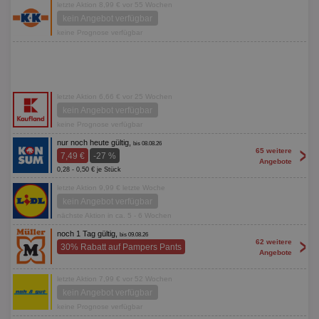
letzte Aktion 8,99 € vor 55 Wochen
kein Angebot verfügbar
keine Prognose verfügbar
letzte Aktion 6,66 € vor 25 Wochen
kein Angebot verfügbar
keine Prognose verfügbar
nur noch heute gültig,
bis 08.08.26
>
65 weitere
7,49 €
-27 %
Angebote
0,28 - 0,50 € je Stück
letzte Aktion 9,99 € letzte Woche
kein Angebot verfügbar
nächste Aktion in ca. 5 - 6 Wochen
noch 1 Tag gültig,
bis 09.08.26
>
62 weitere
30% Rabatt auf Pampers Pants
Angebote
letzte Aktion 7,99 € vor 52 Wochen
kein Angebot verfügbar
keine Prognose verfügbar