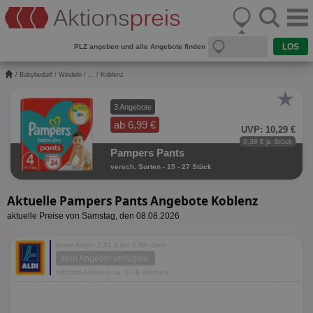
PLZ angeben und alle Angebote finden
/
Babybedarf
/
Windeln
/
...
/ Koblenz
★
3 Angebote
ab 6,99 €
UVP: 10,29 €
0,38 € je Stück
Pampers Pants
versch. Sorten - 15 - 27 Stück
Aktuelle Pampers Pants Angebote Koblenz
aktuelle Preise von Samstag, den 08.08.2026
letzte Aktion 7,41 € vor 9 Wochen
kein Angebot verfügbar
nächste Aktion in ca. 8 - 9 Wochen