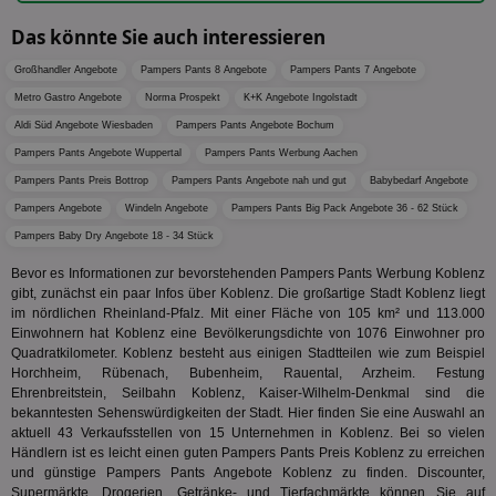
tuuid_lu
.360yield.com
3 Monate
Ent
indem e
Bes
generi
Das könnte Sie auch interessieren
Bid
als Cli
Bes
zugewi
Web
ist in j
Großhandler Angebote
Pampers Pants 8 Angebote
Pampers Pants 7 Angebote
kan
Seiten
Bid
Metro Gastro Angebote
Norma Prospekt
K+K Angebote Ingolstadt
auf ein
We
enthal
Aldi Süd Angebote Wiesbaden
Pampers Pants Angebote Bochum
sic
zur Be
Bes
Besuche
Pampers Pants Angebote Wuppertal
Pampers Pants Werbung Aachen
Anz
und
sie
Kampa
Pampers Pants Preis Bottrop
Pampers Pants Angebote nah und gut
Babybedarf Angebote
für die 
TDCPM
1 Jahr
Die
The Trade Desk Inc.
Pampers Angebote
Windeln Angebote
Pampers Pants Big Pack Angebote 36 - 62 Stück
Analys
Inf
.adsrvr.org
verwen
Pampers Baby Dry Angebote 18 - 34 Stück
der
Web
Wer
Bevor es Informationen zur bevorstehenden Pampers Pants Werbung Koblenz
En
gibt, zunächst ein paar Infos über Koblenz. Die großartige Stadt Koblenz liegt
mög
im nördlichen Rheinland-Pfalz. Mit einer Fläche von 105 km² und 113.000
Bes
ges
Einwohnern hat Koblenz eine Bevölkerungsdichte von 1076 Einwohner pro
Quadratkilometer. Koblenz besteht aus einigen Stadtteilen wie zum Beispiel
uid-bp-36033
.ads.stickyadstv.com
2 Monate
Die
Horchheim, Rübenach, Bubenheim, Rauental, Arzheim. Festung
Nut
Ehrenbreitstein, Seilbahn Koblenz, Kaiser-Wilhelm-Denkmal sind die
Int
Web
bekanntesten Sehenswürdigkeiten der Stadt. Hier finden Sie eine Auswahl an
ab,
aktuell 43 Verkaufsstellen von 15 Unternehmen in Koblenz. Bei so vielen
Wer
Händlern ist es leicht einen guten Pampers Pants Preis Koblenz zu erreichen
dem
und günstige Pampers Pants Angebote Koblenz zu finden. Discounter,
Prä
lie
Supermärkte, Drogerien, Getränke- und Tierfachmärkte können Sie auf