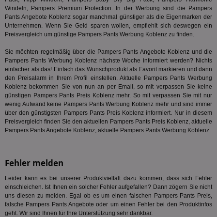
Bes
Windeln, Pampers Premium Protection. In der Werbung sind die Pampers
ges
Pants Angebote Koblenz sogar manchmal günstiger als die Eigenmarken der
Unternehmen. Wenn Sie Geld sparen wollen, empfiehlt sich deswegen ein
TestIfCookieP
1 Jahr 1
Die
Smart AdServer SAS
Monat
ve
.smartadserver.com
Preisvergleich um günstige Pampers Pants Werbung Koblenz zu finden.
Wer
Web
Sie möchten regelmäßig über die Pampers Pants Angebote Koblenz und die
rel
Pampers Pants Werbung Koblenz nächste Woche informiert werden? Nichts
KRTBCOOKIE_80
3 Monate
Die
PubMatic, Inc.
einfacher als das! Einfach das Wunschprodukt als Favorit markieren und dann
We
.pubmatic.com
den Preisalarm in Ihrem Profil einstellen. Aktuelle Pampers Pants Werbung
um 
Koblenz bekommen Sie von nun an per Email, so mit verpassen Sie keine
Onl
Kam
günstigen Pampers Pants Preis Koblenz mehr. So mit verpassen Sie mit nur
ind
wenig Aufwand keine Pampers Pants Werbung Koblenz mehr und sind immer
ide
über den günstigsten Pampers Pants Preis Koblenz informiert. Nur in diesem
Nut
int
Preisvergleich finden Sie den aktuellen Pampers Pants Preis Koblenz, aktuelle
ein
Pampers Pants Angebote Koblenz, aktuelle Pampers Pants Werbung Koblenz.
ang
kan
Anz
und
Fehler melden
und
We
wer
Leider kann es bei unserer Produktvielfalt dazu kommen, dass sich Fehler
Anz
einschleichen. Ist Ihnen ein solcher Fehler aufgefallen? Dann zögern Sie nicht
Ben
uns diesen zu melden. Egal ob es um einen falschen Pampers Pants Preis,
demdex
6 Monate
Mit
Adobe Inc.
falsche Pampers Pants Angebote oder um einen Fehler bei den Produktinfos
Ad
.demdex.net
geht. Wir sind Ihnen für Ihre Unterstützung sehr dankbar.