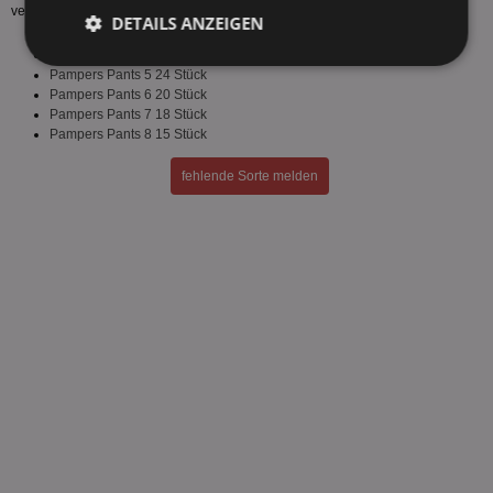
verfügbar.
DETAILS ANZEIGEN
Pampers Pants 4 27 Stück
Unbedingt
Performance
Pampers Pants 5 24 Stück
erforderlich
Pampers Pants 6 20 Stück
Pampers Pants 7 18 Stück
Pampers Pants 8 15 Stück
Targeting
Funktionalität
fehlende Sorte melden
Unklassifizierte
Unbedingt erforderlich
Performance
Targeting
Funktionalität
Unklassifizierte
Unbedingt erforderliche Cookies ermöglichen