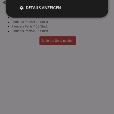
Händlern verfügbar.
DETAILS ANZEIGEN
Pampers Pants 4 27 Stück
Pampers Pants 5 24 Stück
Unbedingt
Performance
erforderlich
Pampers Pants 6 20 Stück
Pampers Pants 7 18 Stück
Pampers Pants 8 15 Stück
fehlende Sorte melden
Targeting
Funktionalität
Unklassifizierte
Unbedingt erforderlich
Performance
Targeting
Funktionalität
Unklassifizierte