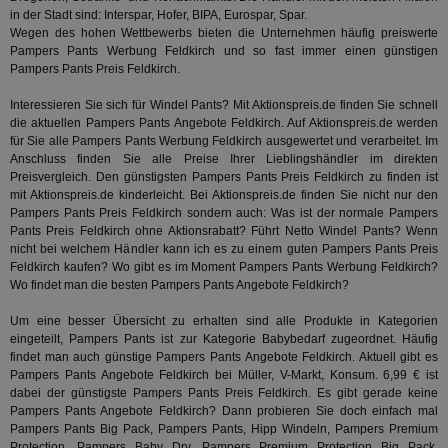
lie
in der Stadt sind: Interspar, Hofer, BIPA, Eurospar, Spar.
3pi
3 Monate
Leg
ID5 Technology Ltd
Wegen des hohen Wettbewerbs bieten die Unternehmen häufig preiswerte
den
.id5-sync.com
Pampers Pants Werbung Feldkirch und so fast immer einen günstigen
We
Pampers Pants Preis Feldkirch.
Dri
Bes
We
Interessieren Sie sich für Windel Pants? Mit Aktionspreis.de finden Sie schnell
kön
die aktuellen Pampers Pants Angebote Feldkirch. Auf Aktionspreis.de werden
Ser
für Sie alle Pampers Pants Werbung Feldkirch ausgewertet und verarbeitet. Im
Hub
ber
Anschluss finden Sie alle Preise Ihrer Lieblingshändler im direkten
Wer
Preisvergleich. Den günstigsten Pampers Pants Preis Feldkirch zu finden ist
ge
mit Aktionspreis.de kinderleicht. Bei Aktionspreis.de finden Sie nicht nur den
Pampers Pants Preis Feldkirch sondern auch: Was ist der normale Pampers
PugT
1 Monat
Reg
PubMatic Inc.
ID,
.pubmatic.com
Pants Preis Feldkirch ohne Aktionsrabatt? Führt
Netto
Windel Pants? Wenn
Ben
nicht bei welchem Händler kann ich es zu einem guten Pampers Pants Preis
wi
Feldkirch kaufen? Wo gibt es im Moment Pampers Pants Werbung Feldkirch?
Bes
ide
Wo findet man die besten Pampers Pants Angebote Feldkirch?
We
ver
Um eine besser Übersicht zu erhalten sind alle Produkte in Kategorien
ver
eingeteilt, Pampers Pants ist zur Kategorie
Babybedarf
zugeordnet. Häufig
Anz
findet man auch günstige Pampers Pants Angebote Feldkirch. Aktuell gibt es
IDSYNC
1 Jahr
Die
Verizon
Pampers Pants Angebote Feldkirch bei Müller, V-Markt, Konsum. 6,99 € ist
Inf
Communications Inc.
dabei der günstigste Pampers Pants Preis Feldkirch. Es gibt gerade keine
der
.analytics.yahoo.com
Pampers Pants Angebote Feldkirch? Dann probieren Sie doch einfach mal
Web
Wer
Pampers Pants Big Pack,
Pampers Pants
, Hipp Windeln, Pampers Premium
En
Protection, Pampers Baby Dry, Pampers Premium Protection Big Pack,