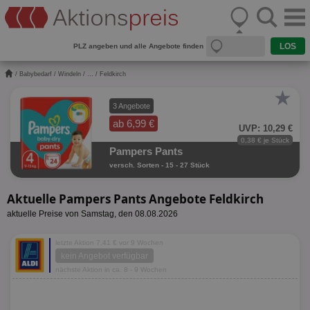
PLZ angeben und alle Angebote finden
/
Babybedarf
/
Windeln
/
...
/ Feldkirch
★
3 Angebote
ab 6,99 €
UVP: 10,29 €
0,38 € je Stück
Pampers Pants
versch. Sorten - 15 - 27 Stück
Aktuelle Pampers Pants Angebote Feldkirch
aktuelle Preise von Samstag, den 08.08.2026
letzte Aktion 7,41 € vor 9 Wochen
kein Angebot verfügbar
nächste Aktion in ca. 8 - 9 Wochen