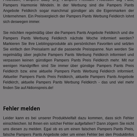
mög
Pampers Harmonie Windeln. In der Werbung sind die Pampers Pants
Bes
ges
Angebote Feldkirch sogar manchmal günstiger als die Eigenmarken der
Unternehmen. Ein Preisvergleich der Pampers Pants Werbung Feldkirch lohnt
TestIfCookieP
1 Jahr 1
Die
Smart AdServer SAS
sich deswegen immer.
Monat
ve
.smartadserver.com
Wer
Web
Sie möchten regelmäßig über die Pampers Pants Angebote Feldkirch und die
rel
Pampers Pants Werbung Feldkirch nächste Woche informiert werden?
Markieren Sie Ihre Lieblingsprodukte als persönlichen Favoriten und setzten
KRTBCOOKIE_80
3 Monate
Die
PubMatic, Inc.
Sie einfach den Preisalarm auf die passende Preisspanne. Nun werden Sie
We
.pubmatic.com
um 
regelmäßig über jegliche Pampers Pants Werbung Feldkirch informiert und
Onl
verpassen keinen günstigen Pampers Pants Preis Feldkirch mehr. Mit nur
Kam
wenigen Handgriffen sind Sie immer über günstige Pampers Pants Preis
ind
ide
Feldkirch bzw. eine aktuelle Pampers Pants Werbung Feldkirch informiert.
Nut
Aktueller Pampers Pants Preis Feldkirch, aktuelle Pampers Pants Angebote
int
Feldkirch, aktuelle Pampers Pants Werbung Feldkirch - das und viel mehr
ein
finden Sie auf Aktionspreis.de!
ang
kan
Anz
und
und
Fehler melden
We
wer
Anz
Leider kann es bei unserer Produktvielfalt dazu kommen, dass sich Fehler
Ben
einschleichen. Ist Ihnen ein solcher Fehler aufgefallen? Dann zögern Sie nicht
uns diesen zu melden. Egal ob es um einen falschen Pampers Pants Preis,
demdex
6 Monate
Mit
Adobe Inc.
falsche Pampers Pants Angebote oder um einen Fehler bei den Produktinfos
Ad
.demdex.net