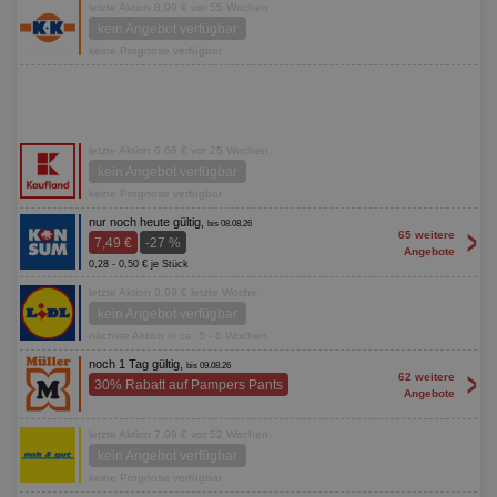
letzte Aktion 8,99 € vor 55 Wochen
kein Angebot verfügbar
keine Prognose verfügbar
letzte Aktion 6,66 € vor 25 Wochen
kein Angebot verfügbar
keine Prognose verfügbar
nur noch heute gültig,
bis 08.08.26
>
65 weitere
7,49 €
-27 %
Angebote
0,28 - 0,50 € je Stück
letzte Aktion 9,99 € letzte Woche
kein Angebot verfügbar
nächste Aktion in ca. 5 - 6 Wochen
noch 1 Tag gültig,
bis 09.08.26
>
62 weitere
30% Rabatt auf Pampers Pants
Angebote
letzte Aktion 7,99 € vor 52 Wochen
kein Angebot verfügbar
keine Prognose verfügbar