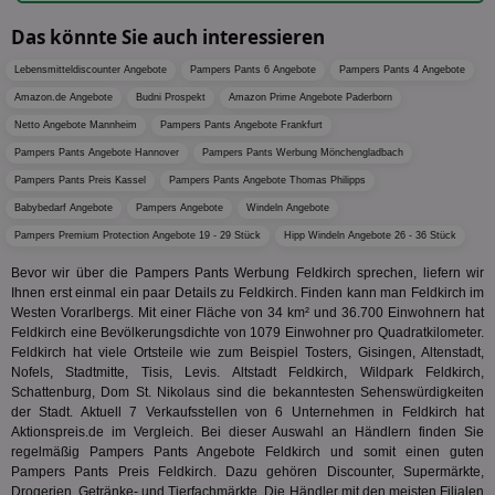
zu unt
tuuid_lu
.360yield.com
3 Monate
Ent
indem e
Bes
Das könnte Sie auch interessieren
generi
Bid
als Cli
Bes
zugewi
Lebensmitteldiscounter Angebote
Pampers Pants 6 Angebote
Pampers Pants 4 Angebote
Web
ist in j
kan
Seiten
Amazon.de Angebote
Budni Prospekt
Amazon Prime Angebote Paderborn
Bid
auf ein
We
Netto Angebote Mannheim
Pampers Pants Angebote Frankfurt
enthal
sic
zur Be
Pampers Pants Angebote Hannover
Pampers Pants Werbung Mönchengladbach
Bes
Besuche
Anz
und
Pampers Pants Preis Kassel
Pampers Pants Angebote Thomas Philipps
sie
Kampa
für die 
Babybedarf Angebote
Pampers Angebote
Windeln Angebote
TDCPM
1 Jahr
Die
The Trade Desk Inc.
Analys
Inf
.adsrvr.org
verwen
Pampers Premium Protection Angebote 19 - 29 Stück
Hipp Windeln Angebote 26 - 36 Stück
der
Web
Bevor wir über die Pampers Pants Werbung Feldkirch sprechen, liefern wir
Wer
Ihnen erst einmal ein paar Details zu Feldkirch. Finden kann man Feldkirch im
En
mög
Westen Vorarlbergs. Mit einer Fläche von 34 km² und 36.700 Einwohnern hat
Bes
Feldkirch eine Bevölkerungsdichte von 1079 Einwohner pro Quadratkilometer.
ges
Feldkirch hat viele Ortsteile wie zum Beispiel Tosters, Gisingen, Altenstadt,
Nofels, Stadtmitte, Tisis, Levis. Altstadt Feldkirch, Wildpark Feldkirch,
uid-bp-36033
.ads.stickyadstv.com
2 Monate
Die
Nut
Schattenburg, Dom St. Nikolaus sind die bekanntesten Sehenswürdigkeiten
Int
der Stadt. Aktuell 7 Verkaufsstellen von 6 Unternehmen in Feldkirch hat
Web
Aktionspreis.de im Vergleich. Bei dieser Auswahl an Händlern finden Sie
ab,
Wer
regelmäßig Pampers Pants Angebote Feldkirch und somit einen guten
dem
Pampers Pants Preis Feldkirch. Dazu gehören Discounter, Supermärkte,
Prä
Drogerien, Getränke- und Tierfachmärkte. Die Händler mit den meisten Filialen