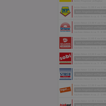
keine Prognose verfügbar
fw_ts
receive-cookie-dep
letzte Aktion 11,99 € vor 4 
kein Angebot verfügbar
__gpi
wfivefivec
nächste Aktion in ca. 4 - 5 
uid-bp-892
letzte Aktion 13,99 € vor 5 
KADUSERCOOKIE
receive-cookie-dep
kein Angebot verfügbar
pi
nächste Aktion in ca. 5 - 6 
__eoi
A3
letzte Aktion 11,66 € vor 4 
uid-bp-717
_ga
kein Angebot verfügbar
tt_viewer
uid-bp-23329
nächste Aktion in ca. 2 - 3 
i
letzte Aktion 13,99 € vor 5 
kein Angebot verfügbar
adx_ts
nächste Aktion in ca. 5 - 6 
uid-bp-951
letzte Aktion 13,99 € vor 5 
digitalAudience
receive-cookie-dep
kein Angebot verfügbar
APC
nächste Aktion in ca. 5 - 6 
tuuid
letzte Aktion 12,99 € vor 6 
kein Angebot verfügbar
nächste Aktion in ca. 2 - 3 
viewer
letzte Aktion 12,99 € letzte 
kein Angebot verfügbar