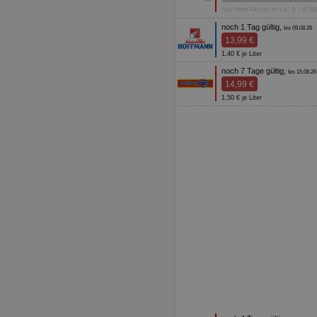
nächste Aktion in ca. 5 - 6 
noch 1 Tag gültig,
bis 09.08.26
13,99 €
1,40 € je Liter
noch 7 Tage gültig,
bis 15.08.26
14,99 €
1,50 € je Liter