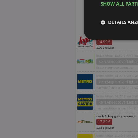
SHOW ALL PAR
DETAILS ANZ
noch 1 Tag gültig,
bis 09.08.26
Unbedingt
14,99 €
erforderlich
1,50 € je Liter
letzte Aktion 11,99 € vor 4 
kein Angebot verfügbar
keine Prognose verfügbar
letzte Aktion 14,27 € vor 3 
kein Angebot verfügbar
nächste Aktion in ca. 2 - 3 
Unbed
letzte Aktion 14,27 € vor 3 
Unbedingt erforderli
kein Angebot verfügbar
Kontoverwaltung. Oh
nächste Aktion in ca. 10 - 1
Name
noch 1 Tag gültig,
bis 09.08.26
17,29 €
identifier
1,73 € je Liter
securitytoken
letzte Aktion 11,49 € vor 18