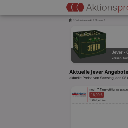
/
Getränkemarkt
/
Orterer
/ ...
Jever - 
versch. Sort
Aktuelle Jever Angebote
aktuelle Preise von Samstag, den 08
noch 7 Tage gültig,
bis 15.08.26
16,99 €
1,70 € je Liter