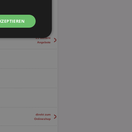
KZEPTIEREN
>
23 weitere
Unklassifizierte
Angebote
zierte
meldung und die
wendet werden.
>
direkt zum
Onlineshop