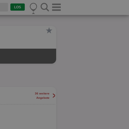
★
>
36 weitere
Angebote