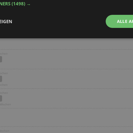
TNERS
(1498) →
EIGEN
ALLE A
Performance
Targeting
Funktionalität
Wochen
Wochen
Wochen
ingt erforderlich
Performance
Targeting
Funktionalität
Unklassifi
Wochen
che Cookies ermöglichen wesentliche Kernfunktionen der Website wie die Benutzeran
ne die unbedingt erforderlichen Cookies kann die Website nicht ordnungsgemäß ver
1 Wochen
Provider
/
Domäne
Ablaufdatum
Beschreibung
aktionspreis.de
1 Jahr
Login speichern
aktionspreis.de
1 Jahr
Login speichern
 Wochen