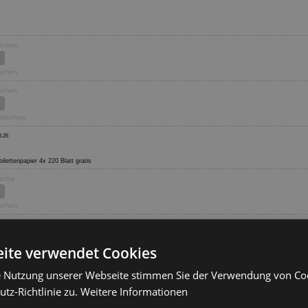
Wochen
Wochen
Wochen
6 Wochen
8.26
Toilettenpapier 4x 220 Blatt gratis
Woche
Wochen
8.26
ite verwendet Cookies
Wochen
e Nutzung unserer Webseite stimmen Sie der Verwendung von C
tz-Richtlinie zu.
Weitere Informationen
Wochen