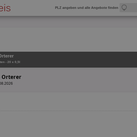
PLZ angeben und alle Angebote finden
Orterer
en - 20 x 0,5l
 Orterer
.08.2026