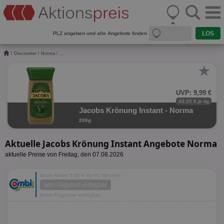
PLZ angeben und alle Angebote finden
/
Discounter
/
Norma
/ ...
★
UVP: 9,99 €
49,95 € je kg
Jacobs Krönung Instant - Norma
200g
Aktuelle Jacobs Krönung Instant Angebote Norma
aktuelle Preise von Freitag, den 07.08.2026
letzte Aktion 5,00 € vor 91 Wochen
kein Angebot verfügbar
keine Prognose verfügbar