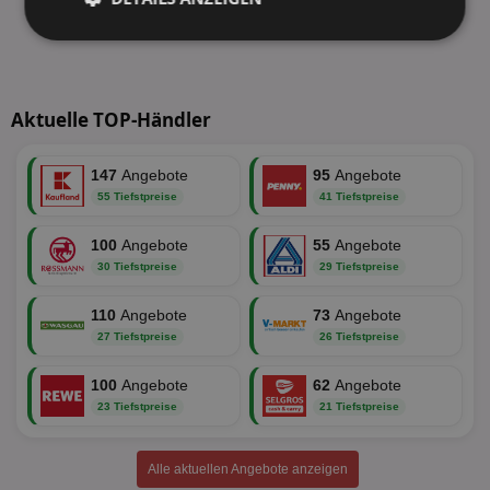
Unbedingt
Performance
erforderlich
Aktuelle TOP-Händler
Targeting
Funktionalität
147
Angebote
95
Angebote
55 Tiefstpreise
41 Tiefstpreise
Unklassifizierte
100
Angebote
55
Angebote
30 Tiefstpreise
29 Tiefstpreise
110
Angebote
73
Angebote
27 Tiefstpreise
26 Tiefstpreise
Unbedingt erforderlich
Performance
100
Angebote
62
Angebote
23 Tiefstpreise
21 Tiefstpreise
Targeting
Funktionalität
Unklassifizierte
Unbedingt erforderliche Cookies ermöglichen
Alle aktuellen Angebote anzeigen
wesentliche Kernfunktionen der Website wie die