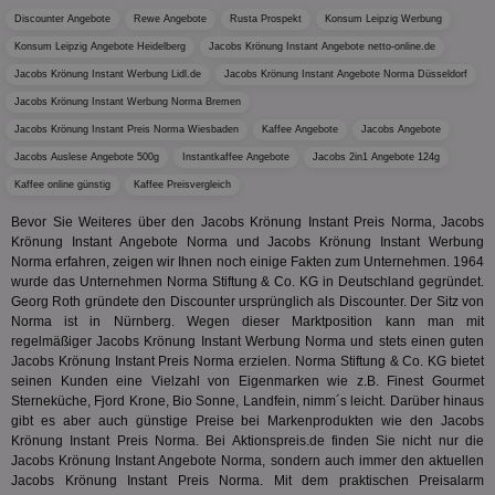
Bid
Umgebung
Nutzer
We
Discounter Angebote
Rewe Angebote
Rusta Prospekt
Konsum Leipzig Werbung
verste
__gpi
.aktionspreis.de
1 Jahr
sic
Leistu
Bes
Konsum Leipzig Angebote Heidelberg
Jacobs Krönung Instant Angebote netto-online.de
zu verb
uid-bp-892
.ads.stickyadstv.com
2 Monate
Anz
Jacobs Krönung Instant Werbung Lidl.de
Jacobs Krönung Instant Angebote Norma Düsseldorf
sie
c
.creative-
12 Monate
Dieses
receive-
.adnxs.com
1 Jahr 1
Jacobs Krönung Instant Werbung Norma Bremen
serving.com
verwen
uid-bp-26913
cookie-
.ads.stickyadstv.com
Monat
1 Monat
Die
Häufig
deprecation
ve
Jacobs Krönung Instant Preis Norma Wiesbaden
Kaffee Angebote
Jacobs Angebote
Besuch
Nut
identif
ver
__eoi
.aktionspreis.de
6 Monate
Jacobs Auslese Angebote 500g
Instantkaffee Angebote
Jacobs 2in1 Angebote 124g
wie de
auf
die Web
ko
Kaffee online günstig
Kaffee Preisvergleich
uid-bp-717
.ads.stickyadstv.com
1 Monat
Es erfa
Nut
über d
Wer
uid-bp-23329
.ads.stickyadstv.com
2 Monate
Bevor Sie Weiteres über den Jacobs Krönung Instant Preis Norma, Jacobs
des Nut
Krönung Instant Angebote Norma und Jacobs Krönung Instant Werbung
Website
wfivefivec
1 Jahr 1
Die
Roku Inc.
i
1 Jahr
OpenX
welche
Norma erfahren, zeigen wir Ihnen noch einige Fakten zum Unternehmen. 1964
Monat
Reg
.w55c.net
.openx.net
gelese
ber
wurde das Unternehmen Norma Stiftung & Co. KG in Deutschland gegründet.
We
uid-bp-951
.ads.stickyadstv.com
2 Monate
Georg Roth gründete den Discounter ursprünglich als Discounter. Der Sitz von
fw_ts
.optinadserving.com
1 Jahr
Dieses
Norma ist in Nürnberg. Wegen dieser Marktposition kann man mit
verwen
KADUSERCOOKIE
1 Jahr
Die
PubMatic Inc.
receive-
.criteo.com
1 Jahr
Effekti
regelmäßiger Jacobs Krönung Instant Werbung Norma und stets einen guten
Reg
.pubmatic.com
cookie-
Leistu
ber
Jacobs Krönung Instant Preis Norma erzielen. Norma Stiftung & Co. KG bietet
deprecation
Werbe
We
seinen Kunden eine Vielzahl von Eigenmarken wie z.B. Finest Gourmet
zu ver
APC
.doubleclick.net
6 Monate
die auf
Sterneküche, Fjord Krone, Bio Sonne, Landfein, nimm´s leicht. Darüber hinaus
A3
1 Jahr
Anz
Yahoo! Inc.
verbrac
gibt es aber auch günstige Preise bei Markenprodukten wie den Jacobs
Ya
.yahoo.com
Nutzer
Krönung Instant Preis Norma. Bei Aktionspreis.de finden Sie nicht nur die
wird, d
tt_viewer
12 Monate 4
Tea
Teads B.V.
Jacobs Krönung Instant Angebote Norma, sondern auch immer den aktuellen
bestim
Tage
Coo
.teads.tv
geklick
Jacobs Krönung Instant Preis Norma. Mit dem praktischen Preisalarm
auf
hilft be