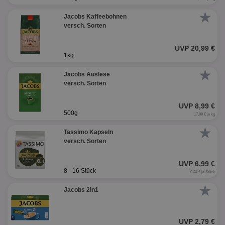
★
Jacobs Kaffeebohnen
versch. Sorten
UVP 20,99 €
1kg
★
Jacobs Auslese
versch. Sorten
UVP 8,99 €
500g
17,98 € je kg
★
Tassimo Kapseln
versch. Sorten
UVP 6,99 €
8 - 16 Stück
0,44 € je Stück
★
Jacobs 2in1
UVP 2,79 €