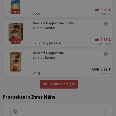
ab 2,49 €
50%
500g
4,98 € je kg
★
Nescafé Cappuccino Sticks
versch. Sorten
ab 2,69 €
40%
125 - 140g
(10 Stück)
0,27 € je Stück
★
Nescafé Cappuccino
versch. Sorten
UVP 5,39 €
250g
21,56 € je kg
alle Produkte anzeigen
Prospekte in Ihrer Nähe