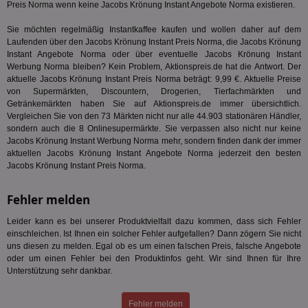
generi
Preis Norma wenn keine Jacobs Krönung Instant Angebote Norma existieren.
Bid
als Cli
Bes
zugewi
Web
ist in j
Sie möchten regelmäßig Instantkaffee kaufen und wollen daher auf dem
kan
Seiten
Laufenden über den Jacobs Krönung Instant Preis Norma, die Jacobs Krönung
Bid
auf ein
Instant Angebote Norma oder über eventuelle Jacobs Krönung Instant
We
enthal
sic
Werbung Norma bleiben? Kein Problem, Aktionspreis.de hat die Antwort. Der
zur Be
Bes
Besuche
aktuelle Jacobs Krönung Instant Preis Norma beträgt: 9,99 €. Aktuelle Preise
Anz
und
von Supermärkten, Discountern, Drogerien, Tierfachmärkten und
sie
Kampa
Getränkemärkten haben Sie auf Aktionspreis.de immer übersichtlich.
für die 
TDCPM
1 Jahr
Die
The Trade Desk Inc.
Analys
Vergleichen Sie von den 73 Märkten nicht nur alle 44.903 stationären Händler,
Inf
.adsrvr.org
verwen
sondern auch die 8 Onlinesupermärkte. Sie verpassen also nicht nur keine
der
Jacobs Krönung Instant Werbung Norma mehr, sondern finden dank der immer
Web
Wer
aktuellen Jacobs Krönung Instant Angebote Norma jederzeit den besten
En
Jacobs Krönung Instant Preis Norma.
mög
Bes
ges
Fehler melden
uid-bp-36033
.ads.stickyadstv.com
2 Monate
Die
Nut
Leider kann es bei unserer Produktvielfalt dazu kommen, dass sich Fehler
Int
einschleichen. Ist Ihnen ein solcher Fehler aufgefallen? Dann zögern Sie nicht
Web
uns diesen zu melden. Egal ob es um einen falschen Preis, falsche Angebote
ab,
oder um einen Fehler bei den Produktinfos geht. Wir sind Ihnen für Ihre
Wer
dem
Unterstützung sehr dankbar.
Prä
lie
Fehler melden