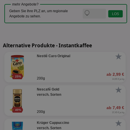
mehr Angebote?
Geben Sie Ihre PLZ an, um regionale
Angebote zu sehen.
Alternative Produkte - Instantkaffee
★
Nestlé Caro Original
ab 2,99 €
25%
200g
14,95 € je kg
★
Nescafé Gold
versch. Sorten
ab 7,49 €
40%
200g
37,45 € je kg
★
Krüger Cappuccino
versch. Sorten