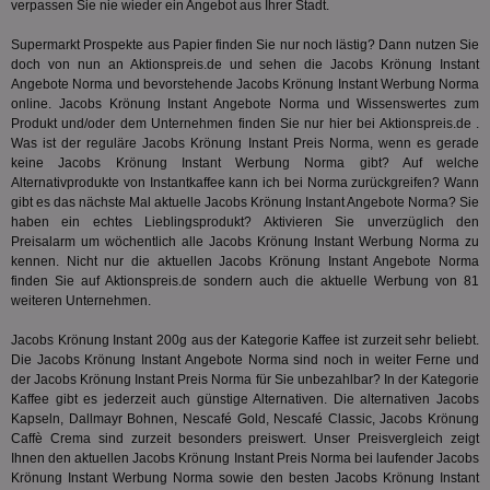
verpassen Sie nie wieder ein Angebot aus Ihrer Stadt.
Web
Optimi
Vid
Anzei
per
und d
Supermarkt Prospekte aus Papier finden Sie nur noch lästig? Dann nutzen Sie
Verstä
doch von nun an Aktionspreis.de und sehen die Jacobs Krönung Instant
adx_ts
1 Jahr
Die
ORTEC B.V.
Nutzer
sic
Angebote Norma und bevorstehende Jacobs Krönung Instant Werbung Norma
.optinadserving.com
Wer
online. Jacobs Krönung Instant Angebote Norma und Wissenswertes zum
pi
1 Tag
Dieses 
TradeTracker
Web
der Er
.pubmatic.com
Produkt und/oder dem Unternehmen finden Sie nur hier bei Aktionspreis.de .
Inform
Was ist der reguläre Jacobs Krönung Instant Preis Norma, wenn es gerade
digitalAudience
1 Jahr
Dig
Social Audience B.V.
das Nu
Coo
.target.digitalaudience.io
keine Jacobs Krönung Instant Werbung Norma gibt? Auf welche
auf Web
dig
verfolg
Alternativprodukte von Instantkaffee kann ich bei Norma zurückgreifen? Wann
Onl
Besuch
gibt es das nächste Mal aktuelle Jacobs Krönung Instant Angebote Norma? Sie
Er
Geräte
haben ein echtes Lieblingsprodukt? Aktivieren Sie unverzüglich den
zu 
Market
Preisalarm um wöchentlich alle Jacobs Krönung Instant Werbung Norma zu
tuuid
.360yield.com
3 Monate
Die
_ga
1 Jahr 1
Dieser
Google LLC
kennen. Nicht nur die aktuellen Jacobs Krönung Instant Angebote Norma
hau
Monat
ist mit
.aktionspreis.de
finden Sie auf Aktionspreis.de sondern auch die aktuelle Werbung von 81
bid
Univers
Wer
weiteren Unternehmen.
verknüp
Web
eine wi
rel
Aktuali
Jacobs Krönung Instant 200g aus der Kategorie
Kaffee
ist zurzeit sehr beliebt.
am häu
Die Jacobs Krönung Instant Angebote Norma sind noch in weiter Ferne und
viewer
1 Jahr
Wir
ORTEC B.V.
verwen
ve
.optinadserving.com
der Jacobs Krönung Instant Preis Norma für Sie unbezahlbar? In der Kategorie
Analys
Bes
Google
Kaffee
gibt es jederzeit auch günstige Alternativen. Die alternativen Jacobs
Inf
Cookie
Kapseln, Dallmayr Bohnen, Nescafé Gold, Nescafé Classic, Jacobs Krönung
un
verwen
Caffè Crema sind zurzeit besonders preiswert. Unser Preisvergleich zeigt
zu 
eindeu
Ihnen den aktuellen Jacobs Krönung Instant Preis Norma bei laufender Jacobs
zu unt
tuuid_lu
.360yield.com
3 Monate
Ent
indem e
Krönung Instant Werbung Norma sowie den besten Jacobs Krönung Instant
Bes