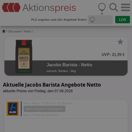
PLZ angeben und alle Angebote finden
/
Discounter
/
Netto
/ ...
★
UVP: 21,99 €
Jacobs Barista - Netto
versch. Sorten - 1kg
Aktuelle Jacobs Barista Angebote Netto
aktuelle Preise von Freitag, den 07.08.2026
letzte Aktion 13,99 € vor 34 Wochen
kein Angebot verfügbar
keine Prognose verfügbar