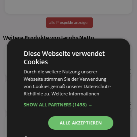
alle Prospekte anzeigen
Weitere Produkte von Jacobs Netto
★
Jacobs Kapseln
Diese Webseite verwendet
versch. Sorten
Cookies
UVP 5,99 €
Durch die weitere Nutzung unserer
20 Stück
(104g)
0,30 € je Stück
Webseite stimmen Sie der Verwendung
★
Jacobs 3in1
von Cookies gemäß unserer Datenschutz-
versch. Sorten
Richtlinie zu.
Weitere Informationen
UVP 2,79 €
SHOW ALL PARTNERS
(1498) →
111 - 124g
(10 Stück)
0,28 € je Stück
★
Jacobs 2in1
ALLE AKZEPTIEREN