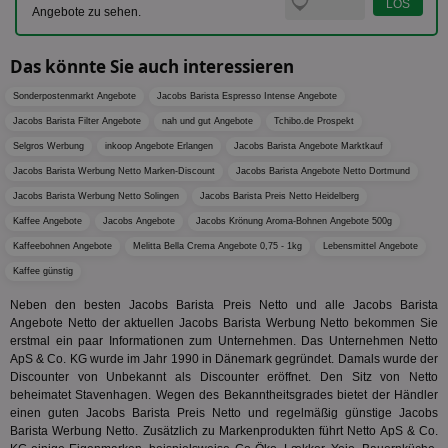
Bes
generi
Angebote zu sehen.
Bid
als Cli
Bes
zugewi
Web
ist in j
kan
Das könnte Sie auch interessieren
Seiten
Bid
auf ein
We
enthal
Sonderpostenmarkt Angebote
Jacobs Barista Espresso Intense Angebote
sic
zur Be
Bes
Besuche
Jacobs Barista Filter Angebote
nah und gut Angebote
Tchibo.de Prospekt
Anz
und
sie
Kampa
Selgros Werbung
inkoop Angebote Erlangen
Jacobs Barista Angebote Marktkauf
für die 
TDCPM
1 Jahr
Die
Jacobs Barista Werbung Netto Marken-Discount
Jacobs Barista Angebote Netto Dortmund
The Trade Desk Inc.
Analys
Inf
.adsrvr.org
verwen
Jacobs Barista Werbung Netto Solingen
Jacobs Barista Preis Netto Heidelberg
der
Web
Kaffee Angebote
Jacobs Angebote
Jacobs Krönung Aroma-Bohnen Angebote 500g
Wer
En
Kaffeebohnen Angebote
Melitta Bella Crema Angebote 0,75 - 1kg
Lebensmittel Angebote
mög
Bes
Kaffee günstig
ges
Neben den besten Jacobs Barista Preis Netto und alle Jacobs Barista
uid-bp-36033
.ads.stickyadstv.com
2 Monate
Die
Angebote Netto der aktuellen Jacobs Barista Werbung Netto bekommen Sie
Nut
erstmal ein paar Informationen zum Unternehmen. Das Unternehmen Netto
Int
Web
ApS & Co. KG wurde im Jahr 1990 in Dänemark gegründet. Damals wurde der
ab,
Discounter von Unbekannt als Discounter eröffnet. Den Sitz von Netto
Wer
beheimatet Stavenhagen. Wegen des Bekanntheitsgrades bietet der Händler
dem
Prä
einen guten Jacobs Barista Preis Netto und regelmäßig günstige Jacobs
lie
Barista Werbung Netto. Zusätzlich zu Markenprodukten führt Netto ApS & Co.