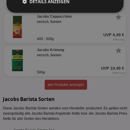
DETAILS ANZEIGEN
UVP 2,79 €
124g
(10 Stück)
0,28 € je Stück
Unbedingt
Performance
★
Jacobs Cappucchino
erforderlich
versch. Sorten
UVP 4,49 €
400 - 500g
Targeting
Funktionalität
8,98 € je kg
★
Jacobs Krönung
versch. Sorten
Unklassifizierte
UVP 10,49 €
500g
20,98 € je kg
alle Produkte anzeigen
Jacobs Barista Sorten
Unbedingt erforderlich
Performance
Diese Jacobs Barista Sorten werden vom Hersteller produziert. Es gelten nicht
Targeting
Funktionalität
Unklassifizierte
zwangsläufig alle Jacobs Barista Angebote Netto bzw. der Jacobs Barista Preis
Netto für alle Sorten des Herstellers.
Unbedingt erforderliche Cookies ermöglichen
wesentliche Kernfunktionen der Website wie die