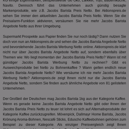
KG einige Eigenmarken, beispielsweise Go Öko, Lækker, Yojo, Bauernküche,
3pi
3 Monate
Leg
ID5 Technology Ltd
Navito. Dennoch führt das Unternehmen auch günstig besagte
den
.id5-sync.com
We
Markenprodukte, wie z.B. Jacobs Barista Preis Netto. Bei Aktionspreis.de
Dri
sehen Sie immer den aktuellsten Jacobs Barista Preis Netto. Wenn Sie die
Bes
Preisalarm-Funktion aktivieren, versäumen Sie nie mehr Jacobs Barista
We
kön
Angebote Netto aus Ihrer Umgebung.
Ser
Hub
Supermarkt Prospekte aus Papier finden Sie nur noch lästig? Dann nutzen Sie
ber
doch von nun an Aktionspreis.de und sehen die Jacobs Barista Angebote Netto
Wer
ge
und bevorstehende Jacobs Barista Werbung Netto online. Aktionspreis.de klärt
nicht nur über Jacobs Barista Angebote Netto auf, sondern ebenfalls über
PugT
1 Monat
Reg
PubMatic Inc.
Themen wie: Wo liegt momentan der Jacobs Barista Preis Netto? Wann ist mit
ID,
.pubmatic.com
günstiger Jacobs Barista Werbung Netto zu rechnen? Gibt es
Ben
wi
Ausweichprodukte bei Netto zu Bohnenkaffee ? Wann gelten endlich neue
Bes
Jacobs Barista Angebote Netto? Wie versäume ich nie mehr Jacobs Barista
ide
Werbung Netto? Aktionspreis.de zeigt Ihnen nicht nur die Jacobs Barista
We
ver
Angebote Netto, sondern Sie finden auch ähnliche Angebote von 81 gelisteten
ver
Unternehmen.
Anz
Der Großteil der Deutschen mag Jacobs Barista 1kg aus der Kategorie
Kaffee
.
IDSYNC
1 Jahr
Die
Verizon
Inf
Communications Inc.
Wenn es gerade keine Jacobs Barista Angebote Netto gibt oder Ihnen der
der
.analytics.yahoo.com
Jacobs Barista Preis Netto zu teuer ist lohnt es sich auf Alternativprodukte der
Web
Kategorie
Kaffee
zurückzugreifen. Mövenpick, Dallmayr Home Barista, Jacobs
Wer
En
Krönung Aroma-Bohnen, Nescafé Sticks, Eduscho Kaffeebohnen gehören zum
mög
Beispiel zu dieser Kategorie. Als einziger Preisvergleich zeigt Ihnen
Bes