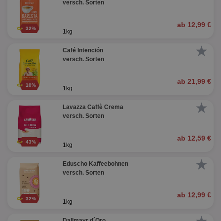
versch. Sorten
ab 12,99 €
32%
1kg
★
Café Intención
versch. Sorten
ab 21,99 €
10%
1kg
★
Lavazza Caffè Crema
versch. Sorten
ab 12,59 €
43%
1kg
★
Eduscho Kaffeebohnen
versch. Sorten
ab 12,99 €
32%
1kg
Dallmayr d´Oro