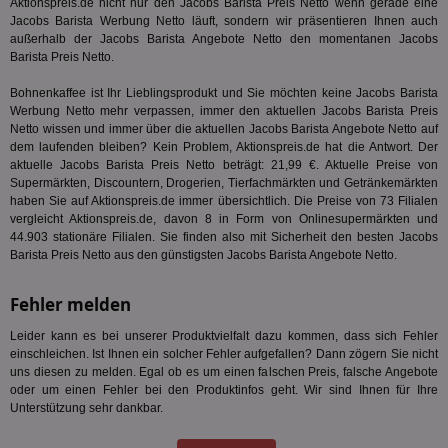
Aktionspreis.de nicht nur den Jacobs Barista Preis Netto wenn gerade eine
ges
Jacobs Barista Werbung Netto läuft, sondern wir präsentieren Ihnen auch
TestIfCookieP
1 Jahr 1
Die
Smart AdServer SAS
außerhalb der Jacobs Barista Angebote Netto den momentanen Jacobs
Monat
ve
.smartadserver.com
Barista Preis Netto.
Wer
Web
Bohnenkaffee ist Ihr Lieblingsprodukt und Sie möchten keine Jacobs Barista
rel
Werbung Netto mehr verpassen, immer den aktuellen Jacobs Barista Preis
KRTBCOOKIE_80
3 Monate
Die
PubMatic, Inc.
Netto wissen und immer über die aktuellen Jacobs Barista Angebote Netto auf
We
.pubmatic.com
dem laufenden bleiben? Kein Problem, Aktionspreis.de hat die Antwort. Der
um 
Onl
aktuelle Jacobs Barista Preis Netto beträgt: 21,99 €. Aktuelle Preise von
Kam
Supermärkten, Discountern, Drogerien, Tierfachmärkten und Getränkemärkten
ind
haben Sie auf Aktionspreis.de immer übersichtlich. Die Preise von 73 Filialen
ide
vergleicht Aktionspreis.de, davon 8 in Form von Onlinesupermärkten und
Nut
int
44.903 stationäre Filialen. Sie finden also mit Sicherheit den besten Jacobs
ein
Barista Preis Netto aus den günstigsten Jacobs Barista Angebote Netto.
ang
kan
Anz
Fehler melden
und
und
We
Leider kann es bei unserer Produktvielfalt dazu kommen, dass sich Fehler
wer
einschleichen. Ist Ihnen ein solcher Fehler aufgefallen? Dann zögern Sie nicht
Anz
uns diesen zu melden. Egal ob es um einen falschen Preis, falsche Angebote
Ben
oder um einen Fehler bei den Produktinfos geht. Wir sind Ihnen für Ihre
demdex
6 Monate
Mit
Adobe Inc.
Unterstützung sehr dankbar.
Ad
.demdex.net
gr
wie