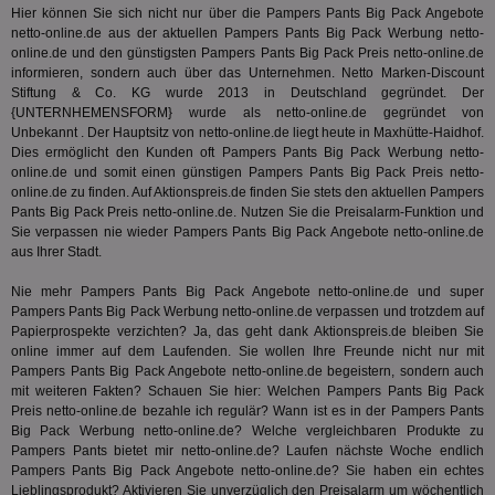
pi
1 Tag
Dieses 
TradeTracker
Web
Hier können Sie sich nicht nur über die Pampers Pants Big Pack Angebote
der Er
.pubmatic.com
netto-online.de aus der aktuellen Pampers Pants Big Pack Werbung netto-
Inform
digitalAudience
1 Jahr
Dig
Social Audience B.V.
das Nu
online.de und den günstigsten Pampers Pants Big Pack Preis netto-online.de
Coo
.target.digitalaudience.io
auf Web
informieren, sondern auch über das Unternehmen. Netto Marken-Discount
dig
verfolg
Onl
Stiftung & Co. KG wurde 2013 in Deutschland gegründet. Der
Besuch
Er
Geräte
{UNTERNHEMENSFORM} wurde als netto-online.de gegründet von
zu 
Market
Unbekannt . Der Hauptsitz von netto-online.de liegt heute in Maxhütte-Haidhof.
Dies ermöglicht den Kunden oft Pampers Pants Big Pack Werbung netto-
tuuid
.360yield.com
3 Monate
Die
_ga
1 Jahr 1
Dieser
Google LLC
hau
online.de und somit einen günstigen Pampers Pants Big Pack Preis netto-
Monat
ist mit
.aktionspreis.de
bid
Univers
online.de zu finden. Auf Aktionspreis.de finden Sie stets den aktuellen Pampers
Wer
verknüp
Pants Big Pack Preis netto-online.de. Nutzen Sie die Preisalarm-Funktion und
Web
eine wi
rel
Sie verpassen nie wieder Pampers Pants Big Pack Angebote netto-online.de
Aktuali
am häu
aus Ihrer Stadt.
viewer
1 Jahr
Wir
ORTEC B.V.
verwen
ve
.optinadserving.com
Analys
Nie mehr Pampers Pants Big Pack Angebote netto-online.de und super
Bes
Google
Inf
Pampers Pants Big Pack Werbung netto-online.de verpassen und trotzdem auf
Cookie
un
verwen
Papierprospekte verzichten? Ja, das geht dank Aktionspreis.de bleiben Sie
zu 
eindeu
online immer auf dem Laufenden. Sie wollen Ihre Freunde nicht nur mit
zu unt
Pampers Pants Big Pack Angebote netto-online.de begeistern, sondern auch
tuuid_lu
.360yield.com
3 Monate
Ent
indem e
Bes
generi
mit weiteren Fakten? Schauen Sie hier: Welchen Pampers Pants Big Pack
Bid
als Cli
Preis netto-online.de bezahle ich regulär? Wann ist es in der Pampers Pants
Bes
zugewi
Big Pack Werbung netto-online.de? Welche vergleichbaren Produkte zu
Web
ist in j
kan
Pampers Pants bietet mir netto-online.de? Laufen nächste Woche endlich
Seiten
Bid
auf ein
Pampers Pants Big Pack Angebote netto-online.de? Sie haben ein echtes
We
enthal
Lieblingsprodukt? Aktivieren Sie unverzüglich den Preisalarm um wöchentlich