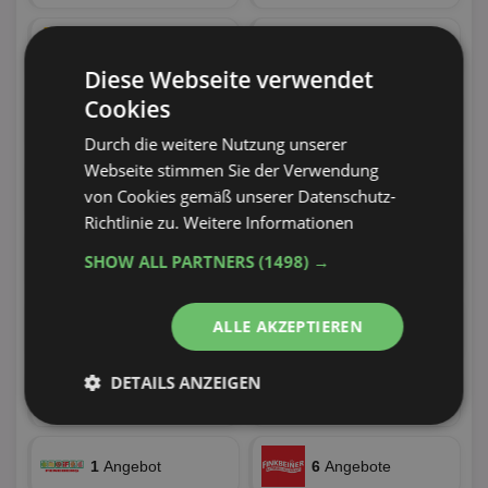
25
Angebote
37
Angebote
Diese Webseite verwendet
Cookies
11
Angebote
19
Angebote
Durch die weitere Nutzung unserer
Webseite stimmen Sie der Verwendung
44
Angebote
81
Angebote
von Cookies gemäß unserer Datenschutz-
Richtlinie zu.
Weitere Informationen
116
Angebote
48
Angebote
SHOW ALL PARTNERS
(1498) →
52 Tiefstpreise
62
Angebote
ALLE AKZEPTIEREN
57
Angebote
26 Tiefstpreise
DETAILS ANZEIGEN
10
Angebote
178
Angebote
Unbedingt
Performance
erforderlich
1
Angebot
6
Angebote