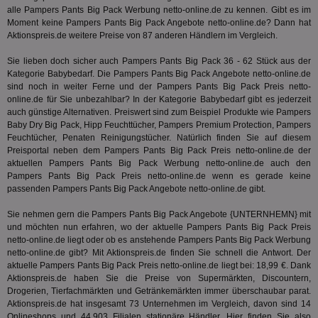
sic
zur Be
alle Pampers Pants Big Pack Werbung netto-online.de zu kennen. Gibt es im
Bes
Besuche
Anz
und
Moment keine Pampers Pants Big Pack Angebote netto-online.de? Dann hat
sie
Kampa
Aktionspreis.de weitere Preise von 87 anderen Händlern im Vergleich.
für die 
TDCPM
1 Jahr
Die
The Trade Desk Inc.
Analys
Inf
Sie lieben doch sicher auch Pampers Pants Big Pack 36 - 62 Stück aus der
.adsrvr.org
verwen
der
Kategorie
Babybedarf
. Die Pampers Pants Big Pack Angebote netto-online.de
Web
sind noch in weiter Ferne und der Pampers Pants Big Pack Preis netto-
Wer
online.de für Sie unbezahlbar? In der Kategorie
Babybedarf
gibt es jederzeit
En
mög
auch günstige Alternativen. Preiswert sind zum Beispiel Produkte wie Pampers
Bes
Baby Dry Big Pack, Hipp Feuchttücher, Pampers Premium Protection, Pampers
ges
Feuchtücher, Penaten Reinigungstücher. Natürlich finden Sie auf diesem
Preisportal neben dem Pampers Pants Big Pack Preis netto-online.de der
uid-bp-36033
.ads.stickyadstv.com
2 Monate
Die
Nut
aktuellen Pampers Pants Big Pack Werbung netto-online.de auch den
Int
Pampers Pants Big Pack Preis netto-online.de wenn es gerade keine
Web
passenden Pampers Pants Big Pack Angebote netto-online.de gibt.
ab,
Wer
dem
Sie nehmen gern die Pampers Pants Big Pack Angebote {UNTERNHEMN} mit
Prä
und möchten nun erfahren, wo der aktuelle Pampers Pants Big Pack Preis
lie
netto-online.de liegt oder ob es anstehende Pampers Pants Big Pack Werbung
3pi
3 Monate
Leg
ID5 Technology Ltd
netto-online.de gibt? Mit Aktionspreis.de finden Sie schnell die Antwort. Der
den
.id5-sync.com
aktuelle Pampers Pants Big Pack Preis netto-online.de liegt bei: 18,99 €. Dank
We
Aktionspreis.de haben Sie die Preise von Supermärkten, Discountern,
Dri
Bes
Drogerien, Tierfachmärkten und Getränkemärkten immer überschaubar parat.
We
Aktionspreis.de hat insgesamt 73 Unternehmen im Vergleich, davon sind 14
kön
Onlineshops und 44.903 Filialen stationäre Händler. Hier finden Sie also