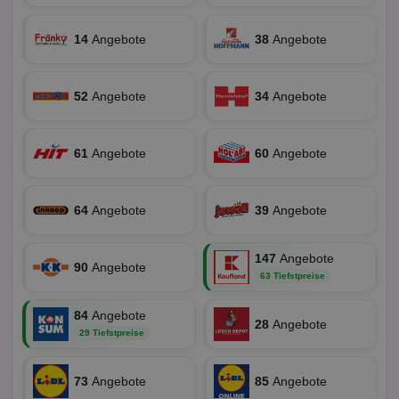
Targeting
Funktionalität
14
Angebote
38
Angebote
52
Angebote
34
Angebote
Unklassifizierte
61
Angebote
60
Angebote
64
Angebote
39
Angebote
Unbedingt erforderlich
Performance
Targeting
Funktionalität
Unklassifizierte
147
Angebote
90
Angebote
63 Tiefstpreise
Unbedingt erforderliche Cookies ermöglichen
wesentliche Kernfunktionen der Website wie die
84
Benutzeranmeldung und die Kontoverwaltung.
Angebote
28
Angebote
Ohne die unbedingt erforderlichen Cookies kann die
29 Tiefstpreise
Website nicht ordnungsgemäß verwendet werden.
Name
Provider
/
Domäne
Ablaufdatum
Be
73
Angebote
85
Angebote
identifier
aktionspreis.de
1 Jahr
Log