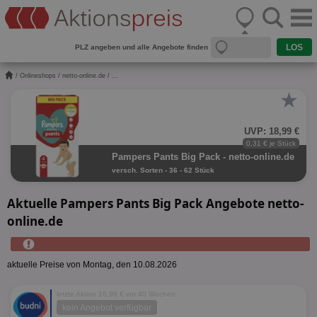
PLZ angeben und alle Angebote finden
/
Onlineshops
/
netto-online.de
/ ...
★
UVP: 18,99 €
0,31 € je Stück
Pampers Pants Big Pack - netto-online.de
versch. Sorten - 36 - 62 Stück
Aktuelle Pampers Pants Big Pack Angebote netto-
online.de
aktuelle Preise von Montag, den 10.08.2026
letzte Aktion 16,99 € vor 40 Wochen
kein Angebot verfügbar