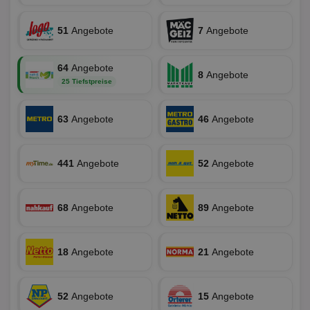
securitytoken
aktionspreis.de
1 Jahr
Log
51
Angebote
7
Angebote
PHPSESSID
Session
Coo
PHP.net
An
www.aktionspreis.de
wir
Spr
64
Angebote
8
Angebote
ein
25 Tiefstpreise
die
Ben
ver
Nor
63
Angebote
46
Angebote
sic
gen
und
ver
441
Angebote
52
Angebote
die
gut
die
Anm
Ben
68
Angebote
89
Angebote
Sei
CookieScriptConsent
1 Monat
Die
CookieScript
Coo
www.aktionspreis.de
18
Angebote
21
Angebote
ver
Ein
für
spe
Ban
52
Angebote
15
Angebote
Scr
or