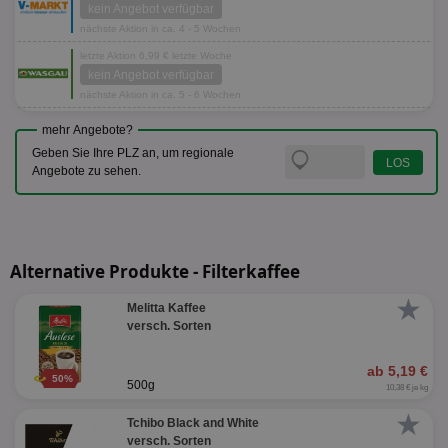
kein Angebot verfügbar
nächste Aktion in ca. 4 - 5 Wochen
letzte Aktion 6,99 € letzte Woche
kein Angebot verfügbar
nächste Aktion in ca. 5 - 6 Wochen
mehr Angebote?
Geben Sie Ihre PLZ an, um regionale
Angebote zu sehen.
Alternative Produkte - Filterkaffee
★
Melitta Kaffee
versch. Sorten
ab 5,19 €
50%
500g
10,38 € je kg
★
Tchibo Black and White
versch. Sorten