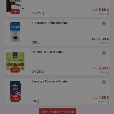
ab 5,99 €
33%
2 x 250g
11,98 € je kg
★
Röstfein Rondo Melange
UVP 7,39 €
500g
14,78 € je kg
★
Tchibo Der Herzhafte
ab 6,99 €
22%
2 x 250g
13,98 € je kg
★
Lavazza Crema e Gusto
ab 4,99 €
19%
250g
19,96 € je kg
alle Produkte anzeigen