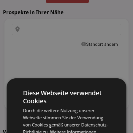
Prospekte in Ihrer Nähe
Diese Webseite verwendet
Cookies
Durch die weitere Nutzung unserer
Webseite stimmen Sie der Verwendung
alle Prospekte anzeigen
von Cookies gemäß unserer Datenschutz-
Weitere Produkte von Jacobs Netto Marken-
Richtlinie zu.
Weitere Informationen