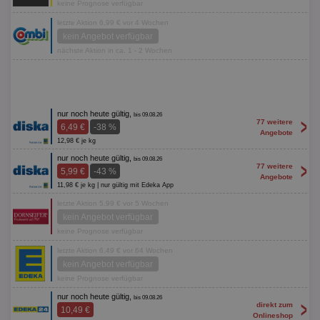
keine Prognose verfügbar
letzte Aktion 6,99 € vor 4 Wochen
kein Angebot verfügbar
nächste Aktion in ca. 1 - 2 Wochen
nur noch heute gültig,
bis 09.08.26
>
77 weitere
6,49 €
-38 %
Angebote
12,98 € je kg
nur noch heute gültig,
bis 09.08.26
>
77 weitere
5,99 €
-43 %
Angebote
11,98 € je kg | nur gültig mit Edeka App
letzte Aktion 5,99 € vor 5 Wochen
kein Angebot verfügbar
keine Prognose verfügbar
letzte Aktion 6,49 € vor 64 Wochen
kein Angebot verfügbar
keine Prognose verfügbar
nur noch heute gültig,
bis 09.08.26
>
direkt zum
10,49 €
Onlineshop