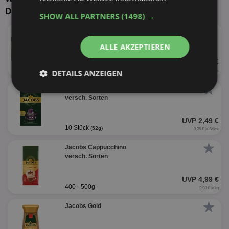
Discount
SHOW ALL PARTNERS
(1498) →
★
Jacobs 3in1
versch. Sorten
ALLE AKZEPTIEREN
UVP 2,79 €
111 - 124g
(10 Stück)
DETAILS ANZEIGEN
0,28 € je Stück
★
Jacobs Kaffee Kapseln
Unbedingt
Performance
versch. Sorten
erforderlich
UVP 2,49 €
10 Stück
(52g)
0,25 € je Stück
Targeting
Funktionalität
★
Jacobs Cappucchino
versch. Sorten
UVP 4,99 €
Unklassifizierte
400 - 500g
9,98 € je kg
★
Jacobs Gold