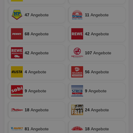
uid-bp-36033
.ads.stickyadstv.com
2 Monate
Die
Nut
Int
Web
47
Angebote
11
Angebote
ab,
Wer
dem
Prä
68
Angebote
42
Angebote
lie
3pi
3 Monate
Leg
ID5 Technology Ltd
den
.id5-sync.com
We
42
Angebote
107
Angebote
Dri
Bes
We
kön
4
Angebote
56
Angebote
Ser
Hub
ber
Wer
ge
9
Angebote
9
Angebote
PugT
1 Monat
Reg
PubMatic Inc.
ID,
.pubmatic.com
Ben
18
Angebote
24
Angebote
wi
Bes
ide
We
ver
81
Angebote
18
Angebote
ver