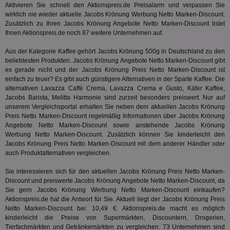
Aktivieren Sie schnell den Aktionspreis.de Preisalarm und verpassen Sie
Nut
mög
wirklich nie wieder aktuelle Jacobs Krönung Werbung Netto Marken-Discount.
Ver
Zusätzlich zu Ihren Jacobs Krönung Angebote Netto Marken-Discount listet
Rel
Ihnen Aktionspreis.de noch 87 weitere Unternehmen auf.
CMPRO
3 Monate
Die
Casale Media Inc.
We
.casalemedia.com
Aus der Kategorie
Kaffee
gehört Jacobs Krönung 500g in Deutschland zu den
der
beliebtesten Produkten. Jacobs Krönung Angebote Netto Marken-Discount gibt
die
es gerade nicht und der Jacobs Krönung Preis Netto Marken-Discount ist
ha
einfach zu teuer? Es gibt auch günstigere Alternativen in der Sparte
Kaffee
. Die
DSID
1 Stunde
Die
Google LLC
alternativen Lavazza Caffè Crema, Lavazza Crema e Gusto, Käfer Kaffee,
Ihr
.doubleclick.net
Jacobs Barista, Melitta Harmonie sind zurzeit besonders preiswert. Nur auf
Ben
unserem Vergleichsportal erhalten Sie neben dem aktuellen Jacobs Krönung
not
geh
Preis Netto Marken-Discount regelmäßig Informationen über Jacobs Krönung
ein
Angebote Netto Marken-Discount sowie anstehende Jacobs Krönung
Werbung Netto Marken-Discount. Zusätzlich können Sie kinderleicht den
MRM_UID
StickyADS.tv
2 Monate
Die
Jacobs Krönung Preis Netto Marken-Discount mit dem anderer Händler oder
.ads.stickyadstv.com
un
ver
auch Produktalternativen vergleichen.
Inf
Nut
Sie interessieren sich für den aktuellen Jacobs Krönung Preis Netto Marken-
Int
Web
Discount und preiswerte Jacobs Krönung Angebote Netto Marken-Discount, da
ab,
Sie gern Jacobs Krönung Werbung Netto Marken-Discount einkaufen?
Anz
Aktionspreis.de hat die Antwort für Sie. Aktuell liegt der Jacobs Krönung Preis
Netto Marken-Discount bei: 10,49 €. Aktionspreis.de macht es möglich
CMPS
3 Monate
Die
Casale Media Inc.
We
.casalemedia.com
kinderleicht die Preise von Supermärkten, Discountern, Drogerien,
der
Tierfachmärkten und Getränkemärkten zu vergleichen. 73 Unternehmen sind