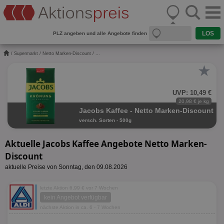
PLZ angeben und alle Angebote finden
/
Supermarkt
/
Netto Marken-Discount
/ ...
★
UVP: 10,49 €
20,98 € je kg
Jacobs Kaffee - Netto Marken-Discount
versch. Sorten - 500g
Aktuelle Jacobs Kaffee Angebote Netto Marken-
Discount
aktuelle Preise von Sonntag, den 09.08.2026
letzte Aktion 6,99 € vor 7 Wochen
kein Angebot verfügbar
nächste Aktion in ca. 6 - 7 Wochen