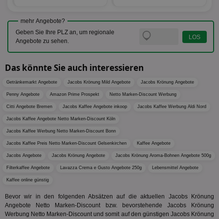
Anz
IDSYNC
1 Jahr
Die
Verizon
mehr Angebote?
Inf
Communications Inc.
der
.analytics.yahoo.com
Geben Sie Ihre PLZ an, um regionale
Web
Angebote zu sehen.
Wer
En
mög
Bes
Das könnte Sie auch interessieren
ges
Getränkemarkt Angebote
Jacobs Krönung Mild Angebote
Jacobs Krönung Angebote
TestIfCookieP
1 Jahr 1
Die
Smart AdServer SAS
Monat
ve
.smartadserver.com
Penny Angebote
Amazon Prime Prospekt
Netto Marken-Discount Werbung
Wer
Web
Citti Angebote Bremen
Jacobs Kaffee Angebote inkoop
Jacobs Kaffee Werbung Aldi Nord
rel
Jacobs Kaffee Angebote Netto Marken-Discount Köln
KRTBCOOKIE_80
3 Monate
Die
PubMatic, Inc.
Jacobs Kaffee Werbung Netto Marken-Discount Bonn
We
.pubmatic.com
um 
Jacobs Kaffee Preis Netto Marken-Discount Gelsenkirchen
Kaffee Angebote
Onl
Kam
Jacobs Angebote
Jacobs Krönung Angebote
Jacobs Krönung Aroma-Bohnen Angebote 500g
ind
Filterkaffee Angebote
Lavazza Crema e Gusto Angebote 250g
Lebensmittel Angebote
ide
Nut
Kaffee online günstig
int
ein
ang
Bevor wir in den folgenden Absätzen auf die aktuellen Jacobs Krönung
kan
Angebote Netto Marken-Discount bzw. bevorstehende Jacobs Krönung
Anz
Werbung Netto Marken-Discount und somit auf den günstigen Jacobs Krönung
und