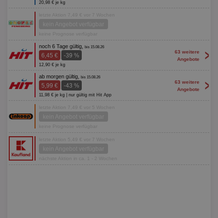
20,98 € je kg
letzte Aktion 7,49 € vor 7 Wochen
kein Angebot verfügbar
keine Prognose verfügbar
noch 6 Tage gültig,
bis 15.08.26
>
63 weitere
6,45 €
-39 %
Angebote
12,90 € je kg
ab morgen gültig,
bis 15.08.26
>
63 weitere
5,99 €
-43 %
Angebote
11,98 € je kg | nur gültig mit Hit App
letzte Aktion 7,49 € vor 5 Wochen
kein Angebot verfügbar
keine Prognose verfügbar
letzte Aktion 5,49 € vor 7 Wochen
kein Angebot verfügbar
nächste Aktion in ca. 1 - 2 Wochen