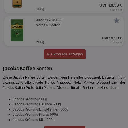
UVP 10,99 €
200g
54,95 € je kg
Unbedingt erforderlich
Performance
★
Jacobs Auslese
Targeting
Funktionalität
Unklassifizierte
versch. Sorten
Unbedingt erforderliche Cookies ermöglichen
wesentliche Kernfunktionen der Website wie die
UVP 8,99 €
Benutzeranmeldung und die Kontoverwaltung.
500g
17,98 € je kg
Ohne die unbedingt erforderlichen Cookies kann die
Website nicht ordnungsgemäß verwendet werden.
alle Produkte anzeigen
Name
Provider
/
Domäne
Ablaufdatum
Be
Jacobs Kaffee Sorten
identifier
aktionspreis.de
1 Jahr
Log
securitytoken
aktionspreis.de
1 Jahr
Log
Diese Jacobs Kaffee Sorten werden vom Hersteller produziert. Es gelten nicht
zwangsläufig alle Jacobs Kaffee Angebote Netto Marken-Discount bzw. der
PHPSESSID
Session
Coo
PHP.net
Jacobs Kaffee Preis Netto Marken-Discount für alle Sorten des Herstellers.
An
www.aktionspreis.de
wir
Spr
Jacobs Krönung 500g
ein
die
Jacobs Krönung Balance 500g
Ben
Jacobs Krönung Entkoffeiniert 500g
ver
Jacobs Krönung Kräftig 500g
Nor
Jacobs Krönung Mild 500g
sic
gen