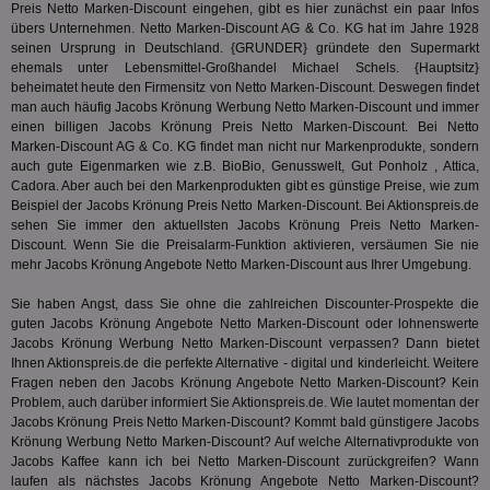
Preis Netto Marken-Discount eingehen, gibt es hier zunächst ein paar Infos
und
We
übers Unternehmen. Netto Marken-Discount AG & Co. KG hat im Jahre 1928
wer
seinen Ursprung in Deutschland. {GRUNDER} gründete den Supermarkt
Anz
ehemals unter Lebensmittel-Großhandel Michael Schels. {Hauptsitz}
Ben
beheimatet heute den Firmensitz von Netto Marken-Discount. Deswegen findet
demdex
6 Monate
Mit
Adobe Inc.
man auch häufig Jacobs Krönung Werbung Netto Marken-Discount und immer
Ad
.demdex.net
einen billigen Jacobs Krönung Preis Netto Marken-Discount. Bei Netto
gr
Marken-Discount AG & Co. KG findet man nicht nur Markenprodukte, sondern
wie
ID-
auch gute Eigenmarken wie z.B. BioBio, Genusswelt, Gut Ponholz , Attica,
Seg
Cadora. Aber auch bei den Markenprodukten gibt es günstige Preise, wie zum
Mod
Beispiel der Jacobs Krönung Preis Netto Marken-Discount. Bei Aktionspreis.de
Ber
sehen Sie immer den aktuellsten Jacobs Krönung Preis Netto Marken-
aus
Discount. Wenn Sie die Preisalarm-Funktion aktivieren, versäumen Sie nie
bitoIsSecure
1 Jahr
Prä
Comcast Corporation
mehr Jacobs Krönung Angebote Netto Marken-Discount aus Ihrer Umgebung.
rel
.bidr.io
Wer
vo
Sie haben Angst, dass Sie ohne die zahlreichen Discounter-Prospekte die
Dri
guten Jacobs Krönung Angebote Netto Marken-Discount oder lohnenswerte
ber
Jacobs Krönung Werbung Netto Marken-Discount verpassen? Dann bietet
Wer
Ihnen Aktionspreis.de die perfekte Alternative - digital und kinderleicht. Weitere
Geb
Fragen neben den Jacobs Krönung Angebote Netto Marken-Discount? Kein
matchfreewheel
.w55c.net
1 Monat
Die
Problem, auch darüber informiert Sie Aktionspreis.de. Wie lautet momentan der
ver
Jacobs Krönung Preis Netto Marken-Discount? Kommt bald günstigere Jacobs
Nu
Krönung Werbung Netto Marken-Discount? Auf welche Alternativprodukte von
Int
ver
Jacobs Kaffee kann ich bei Netto Marken-Discount zurückgreifen? Wann
Koo
laufen als nächstes Jacobs Krönung Angebote Netto Marken-Discount?
Anz