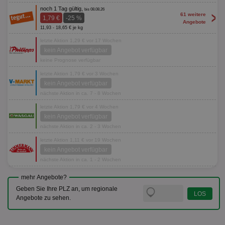
noch 1 Tag gültig,
bis 08.08.26
>
61 weitere
1,79 €
-25 %
Angebote
11,93 - 18,65 € je kg
letzte Aktion 1,29 € vor 17 Wochen
kein Angebot verfügbar
keine Prognose verfügbar
letzte Aktion 1,79 € vor 3 Wochen
kein Angebot verfügbar
nächste Aktion in ca. 7 - 8 Wochen
letzte Aktion 1,79 € vor 4 Wochen
kein Angebot verfügbar
nächste Aktion in ca. 2 - 3 Wochen
letzte Aktion 1,11 € vor 19 Wochen
kein Angebot verfügbar
nächste Aktion in ca. 1 - 2 Wochen
mehr Angebote?
Geben Sie Ihre PLZ an, um regionale
Angebote zu sehen.