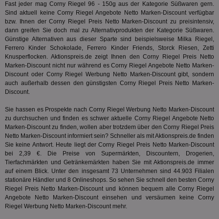
Fast jeder mag Corny Riegel 96 - 150g aus der Kategorie
Süßwaren
gern.
Ben
Sind aktuell keine Corny Riegel Angebote Netto Marken-Discount verfügbar
demdex
6 Monate
Mit
Adobe Inc.
bzw. Ihnen der Corny Riegel Preis Netto Marken-Discount zu preisintensiv,
Ad
.demdex.net
dann greifen Sie doch mal zu Alternativprodukten der Kategorie
Süßwaren
.
gr
Günstige Alternativen aus dieser Sparte sind beispielsweise Milka Riegel,
wie
ID-
Ferrero Kinder Schokolade, Ferrero Kinder Friends, Storck Riesen, Zetti
Seg
Knusperflocken. Aktionspreis.de zeigt Ihnen den Corny Riegel Preis Netto
Mod
Marken-Discount nicht nur während es Corny Riegel Angebote Netto Marken-
Ber
aus
Discount oder Corny Riegel Werbung Netto Marken-Discount gibt, sondern
auch außerhalb dessen den günstigsten Corny Riegel Preis Netto Marken-
bitoIsSecure
1 Jahr
Prä
Comcast Corporation
Discount.
rel
.bidr.io
Wer
vo
Sie hassen es Prospekte nach Corny Riegel Werbung Netto Marken-Discount
Dri
zu durchsuchen und finden es schwer aktuelle Corny Riegel Angebote Netto
ber
Marken-Discount zu finden, wollen aber trotzdem über den Corny Riegel Preis
Wer
Netto Marken-Discount informiert sein? Schneller als mit Aktionspreis.de finden
Geb
Sie keine Antwort. Heute liegt der Corny Riegel Preis Netto Marken-Discount
matchfreewheel
.w55c.net
1 Monat
Die
bei 2,39 €. Die Preise von Supermärkten, Discountern, Drogerien,
ver
Tierfachmärkten und Getränkemärkten haben Sie mit Aktionspreis.de immer
Nu
Int
auf einem Blick. Unter den insgesamt 73 Unternehmen sind 44.903 Filialen
ver
stationäre Händler und 8 Onlineshops. So sehen Sie schnell den besten Corny
Koo
Riegel Preis Netto Marken-Discount und können bequem alle Corny Riegel
Anz
Angebote Netto Marken-Discount einsehen und versäumen keine Corny
Nut
mög
Riegel Werbung Netto Marken-Discount mehr.
Ver
Rel