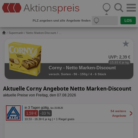
PLZ angeben und alle Angebote finden
/
Supermarkt
/
Netto Marken-Discount
/ ...
★
UVP: 2,39 €
15,93 € je kg
Corny - Netto Marken-Discount
versch. Sorten - 96 - 150g / 4 - 6 Stück
Aktuelle Corny Angebote Netto Marken-Discount
aktuelle Preise von Freitag, den 07.08.2026
in 3 Tagen gültig,
bis 15.08.26
>
54 weitere
1,59 €
-33 %
Angebote
10,53 - 16,39 € je kg | + 1 Riegel gratis