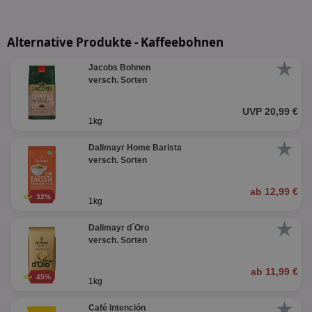
Alternative Produkte - Kaffeebohnen
★
Jacobs Bohnen
versch. Sorten
UVP 20,99 €
1kg
★
Dallmayr Home Barista
versch. Sorten
ab 12,99 €
32%
1kg
★
Dallmayr d´Oro
versch. Sorten
ab 11,99 €
45%
1kg
★
Café Intención