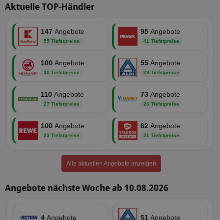
Aktuelle TOP-Händler
Unbedingt erforderlich
Performance
147
Angebote
95
Angebote
Targeting
Funktionalität
Unklassifizierte
55 Tiefstpreise
41 Tiefstpreise
Unbedingt erforderliche Cookies ermöglichen
100
Angebote
55
Angebote
wesentliche Kernfunktionen der Website wie die
30 Tiefstpreise
29 Tiefstpreise
Benutzeranmeldung und die Kontoverwaltung.
Ohne die unbedingt erforderlichen Cookies kann die
Website nicht ordnungsgemäß verwendet werden.
110
Angebote
73
Angebote
27 Tiefstpreise
26 Tiefstpreise
Name
Provider
/
Domäne
Ablaufdatum
Be
identifier
aktionspreis.de
1 Jahr
Log
100
Angebote
62
Angebote
securitytoken
aktionspreis.de
1 Jahr
Log
23 Tiefstpreise
21 Tiefstpreise
PHPSESSID
Session
Coo
PHP.net
An
www.aktionspreis.de
wir
Alle aktuellen Angebote anzeigen
Spr
ein
die
Angebote nächste Woche ab 10.08.2026
Ben
ver
Nor
sic
gen
4
Angebote
51
Angebote