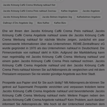
KADUSERCOOKIE
1 Jahr
Die
PubMatic Inc.
receive-
.criteo.com
1 Jahr
Effekti
Reg
.pubmatic.com
cookie-
Jacobs Krönung Caffè Crema Werbung nahkauf Kiel
Leistu
ber
deprecation
Werbe
We
Jacobs Krönung Caffè Crema Preis nahkauf Zwickau
Kaffee Angebote
Jacobs Angebote
zu ver
APC
.doubleclick.net
6 Monate
die auf
A3
1 Jahr
Anz
Jacobs Krönung Bohnen Angebote
Jacobs Bohnen Angebote 1kg
Yahoo! Inc.
Kaffeebohnen Angebote
verbrac
Ya
.yahoo.com
Nutzer
Dallmayr d´Oro Angebote 1kg
Büro Kaffee
Kaffee Büro
wird, d
tt_viewer
12 Monate 4
Tea
Teads B.V.
bestim
Ehe wir Ihnen den Jacobs Krönung Caffè Crema Preis nahkauf, Jacobs
Tage
Coo
.teads.tv
geklick
auf
Krönung Caffè Crema Angebote nahkauf sowie die Jacobs Krönung Caffè
hilft be
Web
Optimi
Crema Werbung nahkauf für nächste Woche zeigen, zunächst ein paar
Vid
Anzei
wissenswerte Informationen über das Unternehmen. REWE-Zentralfinanz eG
per
und d
wurde gegründet in 1970 als das Unternehmen nahkauf in Deutschland. Die
Verstä
adx_ts
1 Jahr
Die
ORTEC B.V.
Firmenzentrale von nahkauf steht in Köln. Aufgrund der Marktstellung kann
Nutzer
sic
.optinadserving.com
man regelmäßig mit Jacobs Krönung Caffè Crema Werbung nahkauf und
Wer
pi
1 Tag
Dieses 
TradeTracker
einem guten Jacobs Krönung Caffè Crema Preis nahkauf rechnen. Jacobs
Web
der Er
.pubmatic.com
Krönung Caffè Crema Angebote nahkauf und den Jacobs Krönung Caffè
Inform
digitalAudience
1 Jahr
Dig
Social Audience B.V.
das Nu
Crema Preis nahkauf können Sie auf Aktionspreis.de vergleichen und mit dem
Coo
.target.digitalaudience.io
auf Web
Preisalarm verpassen Sie nie wieder günstige Angebote aus Ihrer Stadt.
dig
verfolg
Onl
Besuch
Er
Prospekte aus Papier sind für Sie auch lästig? Mit Aktionspreis.de können Sie
Geräte
zu 
Market
getrost auf Supermarkt Prospekte verzichten und verpassen trotzdem keine
Jacobs Krönung Caffè Crema Angebote nahkauf und bevorstehende Jacobs
tuuid
.360yield.com
3 Monate
Die
_ga
1 Jahr 1
Dieser
Google LLC
hau
Krönung Caffè Crema Werbung nahkauf mehr. Weitere Fragen neben den
Monat
ist mit
.aktionspreis.de
bid
Jacobs Krönung Caffè Crema Angebote nahkauf? Kein Problem, auch darüber
Univers
Wer
verknüp
informiert Sie Aktionspreis.de. Wie hoch ist der Unterschied zwischen dem
Web
eine wi