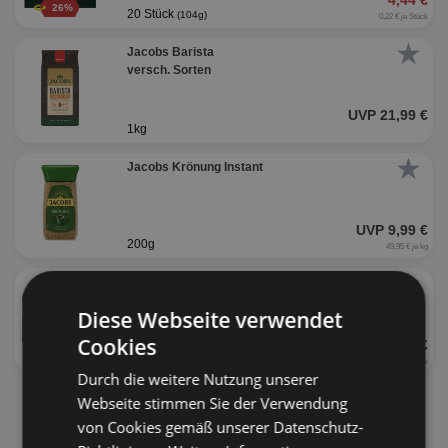
4,44 €
26%
20 Stück
(104g)
0,22 € je Stück
★
Jacobs Barista
versch. Sorten
UVP 21,99 €
1kg
★
Jacobs Krönung Instant
UVP 9,99 €
200g
49,95 € je kg
★
Jacobs 2in1
Diese Webseite verwendet
Cookies
UVP 2,79 €
124g
(10 Stück)
0,28 € je Stück
Durch die weitere Nutzung unserer
Webseite stimmen Sie der Verwendung
alle Produkte anzeigen
von Cookies gemäß unserer Datenschutz-