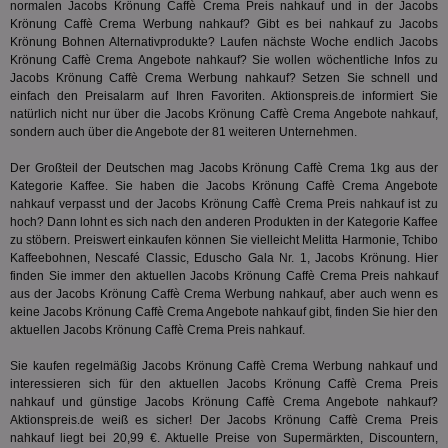
normalen Jacobs Krönung Caffè Crema Preis nahkauf und in der Jacobs
rel
Aktuali
Krönung Caffè Crema Werbung nahkauf? Gibt es bei nahkauf zu Jacobs
am häu
viewer
1 Jahr
Wir
ORTEC B.V.
verwen
Krönung Bohnen Alternativprodukte? Laufen nächste Woche endlich Jacobs
ve
.optinadserving.com
Analys
Krönung Caffè Crema Angebote nahkauf? Sie wollen wöchentliche Infos zu
Bes
Google
Jacobs Krönung Caffè Crema Werbung nahkauf? Setzen Sie schnell und
Inf
Cookie
un
einfach den Preisalarm auf Ihren Favoriten. Aktionspreis.de informiert Sie
verwen
zu 
eindeu
natürlich nicht nur über die Jacobs Krönung Caffè Crema Angebote nahkauf,
zu unt
sondern auch über die Angebote der 81 weiteren Unternehmen.
tuuid_lu
.360yield.com
3 Monate
Ent
indem e
Bes
generi
Bid
als Cli
Der Großteil der Deutschen mag Jacobs Krönung Caffè Crema 1kg aus der
Bes
zugewi
Kategorie
Kaffee
. Sie haben die Jacobs Krönung Caffè Crema Angebote
Web
ist in j
nahkauf verpasst und der Jacobs Krönung Caffè Crema Preis nahkauf ist zu
kan
Seiten
Bid
hoch? Dann lohnt es sich nach den anderen Produkten in der Kategorie
Kaffee
auf ein
We
enthal
zu stöbern. Preiswert einkaufen können Sie vielleicht Melitta Harmonie, Tchibo
sic
zur Be
Kaffeebohnen, Nescafé Classic, Eduscho Gala Nr. 1, Jacobs Krönung. Hier
Bes
Besuche
Anz
finden Sie immer den aktuellen Jacobs Krönung Caffè Crema Preis nahkauf
und
sie
Kampa
aus der Jacobs Krönung Caffè Crema Werbung nahkauf, aber auch wenn es
für die 
keine Jacobs Krönung Caffè Crema Angebote nahkauf gibt, finden Sie hier den
TDCPM
1 Jahr
Die
The Trade Desk Inc.
Analys
aktuellen Jacobs Krönung Caffè Crema Preis nahkauf.
Inf
.adsrvr.org
verwen
der
Web
Sie kaufen regelmäßig Jacobs Krönung Caffè Crema Werbung nahkauf und
Wer
interessieren sich für den aktuellen Jacobs Krönung Caffè Crema Preis
En
nahkauf und günstige Jacobs Krönung Caffè Crema Angebote nahkauf?
mög
Bes
Aktionspreis.de weiß es sicher! Der Jacobs Krönung Caffè Crema Preis
ges
nahkauf liegt bei 20,99 €. Aktuelle Preise von Supermärkten, Discountern,