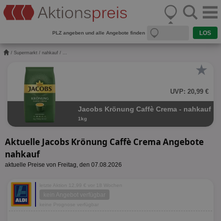
PLZ angeben und alle Angebote finden
/
Supermarkt
/
nahkauf
/ ...
★
UVP: 20,99 €
Jacobs Krönung Caffè Crema - nahkauf
1kg
Aktuelle Jacobs Krönung Caffè Crema Angebote
nahkauf
aktuelle Preise von Freitag, den 07.08.2026
letzte Aktion 12,99 € vor 18 Wochen
kein Angebot verfügbar
keine Prognose verfügbar