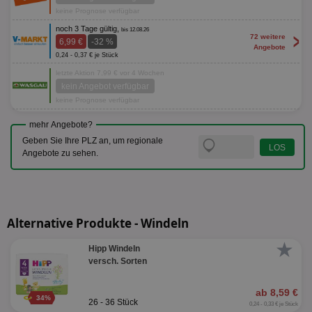
keine Prognose verfügbar
noch 3 Tage gültig,
bis 12.08.26
>
72 weitere
6,99 €
-32 %
Angebote
0,24 - 0,37 € je Stück
letzte Aktion 7,99 € vor 4 Wochen
kein Angebot verfügbar
keine Prognose verfügbar
mehr Angebote?
Geben Sie Ihre PLZ an, um regionale
Angebote zu sehen.
Alternative Produkte - Windeln
★
Hipp Windeln
versch. Sorten
ab 8,59 €
34%
26 - 36 Stück
0,24 - 0,33 € je Stück