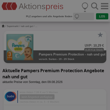
PLZ angeben und alle Angebote finden
/
Supermarkt
/
nah und gut
/ ...
★
UVP: 10,29 €
0,35 € je Stück
Pampers Premium Protection - nah und gut
versch. Sorten - 19 - 29 Stück
Aktuelle Pampers Premium Protection Angebote
nah und gut
aktuelle Preise von Sonntag, den 09.08.2026
letzte Aktion 7,99 € vor 5 Wochen
kein Angebot verfügbar
nächste Aktion in ca. 5 - 6 Wochen