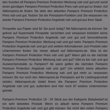
Inf
Cookie
den Kunden oft Pampers Premium Protection Werbung nah und gut und somit
un
verwen
einen günstigen Pampers Premium Protection Preis nah und gut zu finden. Auf
zu 
eindeu
Aktionspreis.de finden Sie stets den aktuellen Pampers Premium Protection
zu unt
tuuid_lu
.360yield.com
3 Monate
Ent
indem e
Preis nah und gut. Nutzen Sie die Preisalarm-Funktion und Sie verpassen nie
Bes
generi
wieder Pampers Premium Protection Angebote nah und gut aus Ihrer Stadt.
Bid
als Cli
Bes
zugewi
Web
ist in j
Prospekte aus Papier sind für Sie auch lästig? Mit Aktionspreis.de können Sie
kan
Seiten
getrost auf Supermarkt Prospekte verzichten und verpassen trotzdem keine
Bid
auf ein
Pampers Premium Protection Angebote nah und gut und bevorstehende
We
enthal
sic
Pampers Premium Protection Werbung nah und gut mehr. Pampers Premium
zur Be
Bes
Besuche
Protection Angebote nah und gut und weitere Informationen zum Produkt oder
Anz
und
Unternehmen finden Sie immer aktuell auf Aktionspreis.de. Was ist der
sie
Kampa
Pampers Premium Protection Preis nah und gut? Wann gibt es die nächste
für die 
TDCPM
1 Jahr
Die
The Trade Desk Inc.
Analys
Pampers Premium Protection Werbung nah und gut? Gibt es bei nah und gut
Inf
.adsrvr.org
verwen
Ausweichprodukte zu Pampers? Ab wann gelten die nächsten Pampers
der
Premium Protection Angebote nah und gut? Um wirklich keine aktuellen
Web
Wer
Pampers Premium Protection Werbung nah und gut mehr zu verpassen
En
müssen Sie nur noch den Aktionspreis.de Preisalarm auf Ihr Lieblingsprodukt
mög
setzten. Aktionspreis.de bietet Ihnen die Pampers Premium Protection
Bes
Angebote nah und gut, außerdem sind hier noch 87 weitere Unternehmen
ges
gelistet.
uid-bp-36033
.ads.stickyadstv.com
2 Monate
Die
Nut
Pampers Premium Protection 19 - 29 Stück aus der Kategorie
Babybedarf
ist
Int
Web
ein sehr beliebtes Produkt. Wenn es aktuell keine Pampers Premium
ab,
Protection Angebote nah und gut gibt müssen Sie nicht den vollen Pampers