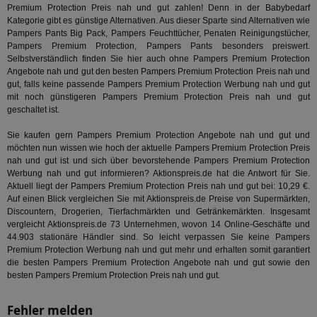
Wer
Premium Protection Preis nah und gut zahlen! Denn in der
Babybedarf
dem
Kategorie gibt es günstige Alternativen. Aus dieser Sparte sind Alternativen wie
Prä
lie
Pampers Pants Big Pack, Pampers Feuchttücher, Penaten Reinigungstücher,
Pampers Premium Protection, Pampers Pants besonders preiswert.
3pi
3 Monate
Leg
ID5 Technology Ltd
Selbstverständlich finden Sie hier auch ohne Pampers Premium Protection
den
.id5-sync.com
Angebote nah und gut den besten Pampers Premium Protection Preis nah und
We
Dri
gut, falls keine passende Pampers Premium Protection Werbung nah und gut
Bes
mit noch günstigeren Pampers Premium Protection Preis nah und gut
We
geschaltet ist.
kön
Ser
Hub
Sie kaufen gern Pampers Premium Protection Angebote nah und gut und
ber
möchten nun wissen wie hoch der aktuelle Pampers Premium Protection Preis
Wer
nah und gut ist und sich über bevorstehende Pampers Premium Protection
ge
Werbung nah und gut informieren? Aktionspreis.de hat die Antwort für Sie.
PugT
1 Monat
Reg
PubMatic Inc.
Aktuell liegt der Pampers Premium Protection Preis nah und gut bei: 10,29 €.
ID,
.pubmatic.com
Auf einen Blick vergleichen Sie mit Aktionspreis.de Preise von Supermärkten,
Ben
wi
Discountern, Drogerien, Tierfachmärkten und Getränkemärkten. Insgesamt
Bes
vergleicht Aktionspreis.de 73 Unternehmen, wovon 14 Online-Geschäfte und
ide
44.903 stationäre Händler sind. So leicht verpassen Sie keine Pampers
We
Premium Protection Werbung nah und gut mehr und erhalten somit garantiert
ver
ver
die besten Pampers Premium Protection Angebote nah und gut sowie den
Anz
besten Pampers Premium Protection Preis nah und gut.
IDSYNC
1 Jahr
Die
Verizon
Inf
Communications Inc.
Fehler melden
der
.analytics.yahoo.com