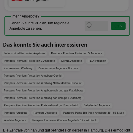
verbrac
Ya
.yahoo.com
Nutzer
wird, d
tt_viewer
12 Monate 4
Tea
Teads B.V.
bestim
Tage
Coo
.teads.tv
mehr Angebote?
geklick
auf
hilft be
Geben Sie Ihre PLZ an, um regionale
Web
Optimi
Vid
Angebote zu sehen.
Anzei
per
und d
Verstä
adx_ts
1 Jahr
Die
ORTEC B.V.
Nutzer
Das könnte Sie auch interessieren
sic
.optinadserving.com
Wer
pi
1 Tag
Dieses 
TradeTracker
Web
Lebensmitteldiscounter Angebote
Pampers Premium Protection 5 Angebote
der Er
.pubmatic.com
Inform
Pampers Premium Protection 3 Angebote
Norma Angebote
TEDi Prospekt
digitalAudience
1 Jahr
Dig
Social Audience B.V.
das Nu
Coo
.target.digitalaudience.io
auf Web
Zimmermann Werbung
Zimmermann Angebote Bochum
dig
verfolg
Onl
Besuch
Pampers Premium Protection Angebote Combi
Er
Geräte
zu 
Pampers Premium Protection Werbung Netto Marken-Discount
Market
tuuid
.360yield.com
3 Monate
Die
Pampers Premium Protection Angebote nah und gut Magdeburg
_ga
1 Jahr 1
Dieser
Google LLC
hau
Monat
ist mit
.aktionspreis.de
Pampers Premium Protection Werbung nah und gut Heidelberg
bid
Univers
Wer
verknüp
Pampers Premium Protection Preis nah und gut Remscheid
Babybedarf Angebote
Web
eine wi
rel
Aktuali
Pampers Angebote
Pampers Angebote
Pampers Pants Big Pack Angebote 36 - 62 Stück
am häu
viewer
1 Jahr
Wir
ORTEC B.V.
Windeln Angebote
Pampers Harmonie Windeln Angebote 17 - 24 Stück
verwen
ve
.optinadserving.com
Analys
Bes
Google
Die Zentrale von nah und gut befindet sich derzeit in Hamburg. Dies ermöglicht