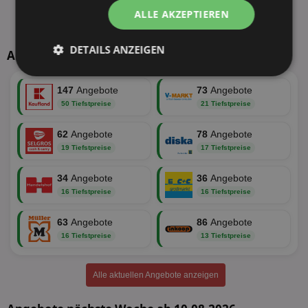
ALLE AKZEPTIEREN
DETAILS ANZEIGEN
Aktuelle TOP-Händler
Unbedingt
Performance
erforderlich
147
Angebote
73
Angebote
50 Tiefstpreise
21 Tiefstpreise
62
Angebote
78
Angebote
Targeting
Funktionalität
19 Tiefstpreise
17 Tiefstpreise
34
Angebote
36
Angebote
16 Tiefstpreise
16 Tiefstpreise
Unklassifizierte
63
Angebote
86
Angebote
16 Tiefstpreise
13 Tiefstpreise
Alle aktuellen Angebote anzeigen
Unbedingt erforderlich
Performance