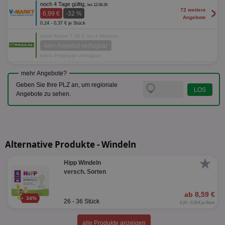
noch 4 Tage gültig,
bis 12.08.26
>
72 weitere
6,99 €
-32 %
Angebote
0,24 - 0,37 € je Stück
letzte Aktion 7,99 € vor 4 Wochen
kein Angebot verfügbar
keine Prognose verfügbar
mehr Angebote?
Geben Sie Ihre PLZ an, um regionale
Angebote zu sehen.
Alternative Produkte - Windeln
★
Hipp Windeln
versch. Sorten
ab 8,59 €
34%
26 - 36 Stück
0,24 - 0,33 € je Stück
alle Produkte anzeigen