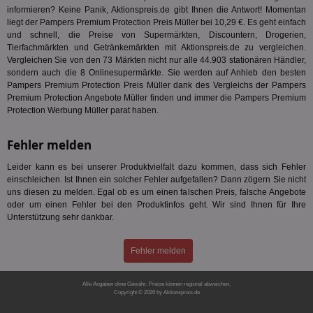
Dri
informieren? Keine Panik, Aktionspreis.de gibt Ihnen die Antwort! Momentan
Bes
We
liegt der Pampers Premium Protection Preis Müller bei 10,29 €. Es geht einfach
kön
und schnell, die Preise von Supermärkten, Discountern, Drogerien,
Ser
Tierfachmärkten und Getränkemärkten mit Aktionspreis.de zu vergleichen.
Hub
ber
Vergleichen Sie von den 73 Märkten nicht nur alle 44.903 stationären Händler,
Wer
sondern auch die 8 Onlinesupermärkte. Sie werden auf Anhieb den besten
ge
Pampers Premium Protection Preis Müller dank des Vergleichs der Pampers
Premium Protection Angebote Müller finden und immer die Pampers Premium
PugT
1 Monat
Reg
PubMatic Inc.
ID,
.pubmatic.com
Protection Werbung Müller parat haben.
Ben
wi
Bes
Fehler melden
ide
We
Leider kann es bei unserer Produktvielfalt dazu kommen, dass sich Fehler
ver
ver
einschleichen. Ist Ihnen ein solcher Fehler aufgefallen? Dann zögern Sie nicht
Anz
uns diesen zu melden. Egal ob es um einen falschen Preis, falsche Angebote
oder um einen Fehler bei den Produktinfos geht. Wir sind Ihnen für Ihre
IDSYNC
1 Jahr
Die
Verizon
Inf
Unterstützung sehr dankbar.
Communications Inc.
der
.analytics.yahoo.com
Web
Wer
Fehler melden
En
mög
Bes
ges
Alle Angaben ohne Gewähr. Preise können regional abweichen.
Copyright © 2026 by Aktionspreis.de
TestIfCookieP
1 Jahr 1
Die
Produkt-ID: 1705
Smart AdServer SAS