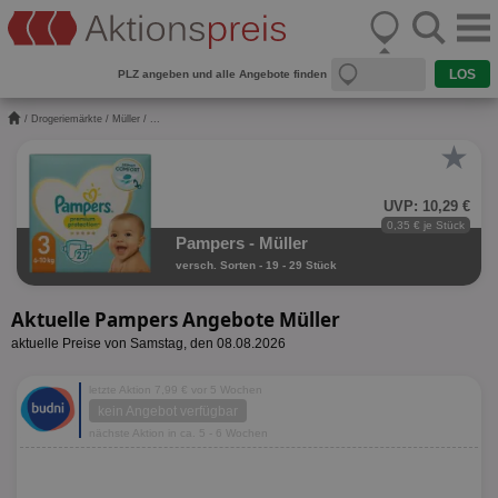
PLZ angeben und alle Angebote finden
/
Drogeriemärkte
/
Müller
/ ...
★
UVP: 10,29 €
0,35 € je Stück
Pampers - Müller
versch. Sorten - 19 - 29 Stück
Aktuelle Pampers Angebote Müller
aktuelle Preise von Samstag, den 08.08.2026
letzte Aktion 7,99 € vor 5 Wochen
kein Angebot verfügbar
nächste Aktion in ca. 5 - 6 Wochen