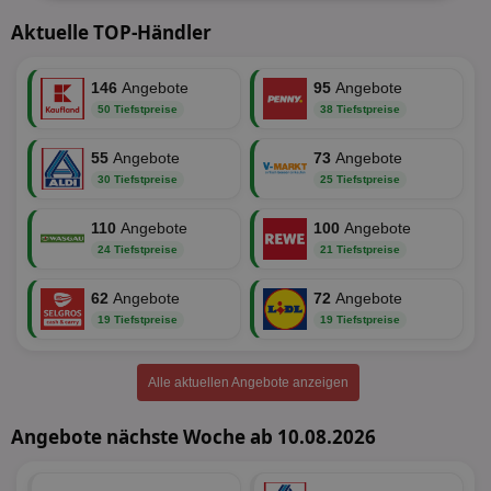
erforderlich
Aktuelle TOP-Händler
146
Angebote
95
Angebote
Targeting
Funktionalität
50 Tiefstpreise
38 Tiefstpreise
55
Angebote
73
Angebote
30 Tiefstpreise
25 Tiefstpreise
Unklassifizierte
110
Angebote
100
Angebote
24 Tiefstpreise
21 Tiefstpreise
62
Angebote
72
Angebote
19 Tiefstpreise
19 Tiefstpreise
Unbedingt erforderlich
Performance
Targeting
Funktionalität
Unklassifizierte
Alle aktuellen Angebote anzeigen
Unbedingt erforderliche Cookies ermöglichen
wesentliche Kernfunktionen der Website wie die
Angebote nächste Woche ab 10.08.2026
Benutzeranmeldung und die Kontoverwaltung.
Ohne die unbedingt erforderlichen Cookies kann die
Website nicht ordnungsgemäß verwendet werden.