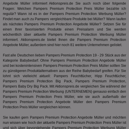
ist in j
kan
Angebote Müller informiert Aktionspreis.de Sie auch noch über folgende
Seiten
Bid
auf ein
Fragen: Welchen Pampers Premium Protection Preis Müller bezahle ich
We
enthal
regulär? Wann ist es in der Pampers Premium Protection Werbung Müller?
sic
zur Be
Findet man auch zu Pampers vergleichbare Produkte bei Müller? Wann laufen
Bes
Besuche
Anz
als nächstes Pampers Premium Protection Angebote Müller? Setzen Sie für
und
sie
Kampa
einen Ihrer favorisierten Produkte einen Preisalarm und Sie werden
für die 
wöchentlich über aktuelle Pampers Premium Protection Werbung Müller
TDCPM
1 Jahr
Die
The Trade Desk Inc.
Analys
informiert. Aktionspreis.de bietet Ihnen die Pampers Premium Protection
Inf
.adsrvr.org
verwen
der
Angebote Müller, außerdem sind hier noch 81 weitere Unternehmen gelistet.
Web
Wer
Fast alle Deutschen lieben Pampers Premium Protection 19 - 29 Stück aus der
En
mög
Kategorie
Babybedarf
. Ohne Pampers Premium Protection Angebote Müller
Bes
und bei kostenintensiven Pampers Premium Protection Preis Müller sollten Sie
ges
zu günstigeren Produktalternativen aus der Reihe
Babybedarf
greifen. Für Sie
lohnt sich vielleicht aktuell: Pampers Feuchttücher, Hipp Feuchttücher,
uid-bp-36033
.ads.stickyadstv.com
2 Monate
Die
Nut
Pampers Premium Protection Big Pack, Pampers Premium Protection,
Int
Pampers Baby Dry Big Pack. Mit Aktionspreis.de vergleichen Sie während der
Web
Pampers Premium Protection Werbung {UNTERNEMEN} genauso einfach den
ab,
Wer
Pampers Premium Protection Preis Müller, wie sie auch außerhalb der
dem
Pampers Premium Protection Angebote Müller den Pampers Premium
Prä
Protection Preis Müller vergleichen können.
lie
3pi
3 Monate
Leg
ID5 Technology Ltd
Sie kaufen gern Pampers Premium Protection Angebote Müller und möchten
den
.id5-sync.com
nun wissen wie hoch der aktuelle Pampers Premium Protection Preis Müller ist
We
und sich über bevorstehende Pampers Premium Protection Werbung Müller