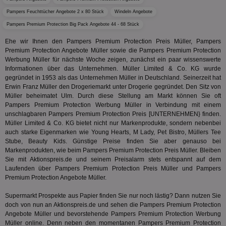
Verstä
adx_ts
1 Jahr
Die
ORTEC B.V.
Pampers Feuchttücher Angebote 2 x 80 Stück
Windeln Angebote
Nutzer
sic
.optinadserving.com
Wer
Pampers Premium Protection Big Pack Angebote 44 - 68 Stück
pi
1 Tag
Dieses 
TradeTracker
Web
der Er
.pubmatic.com
Ehe wir Ihnen den Pampers Premium Protection Preis Müller, Pampers
Inform
digitalAudience
1 Jahr
Dig
Social Audience B.V.
das Nu
Premium Protection Angebote Müller sowie die Pampers Premium Protection
Coo
.target.digitalaudience.io
auf Web
Werbung Müller für nächste Woche zeigen, zunächst ein paar wissenswerte
dig
verfolg
Onl
Informationen über das Unternehmen. Müller Limited & Co. KG wurde
Besuch
Er
Geräte
gegründet in 1953 als das Unternehmen Müller in Deutschland. Seinerzeit hat
zu 
Market
Erwin Franz Müller den Drogeriemarkt unter Drogerie gegründet. Den Sitz von
Müller beheimatet Ulm. Durch diese Stellung am Markt können Sie oft
tuuid
.360yield.com
3 Monate
Die
_ga
1 Jahr 1
Dieser
Google LLC
hau
Pampers Premium Protection Werbung Müller in Verbindung mit einem
Monat
ist mit
.aktionspreis.de
bid
Univers
unschlagbaren Pampers Premium Protection Preis [UNTERNEHMEN} finden.
Wer
verknüp
Müller Limited & Co. KG bietet nicht nur Markenprodukte, sondern nebenbei
Web
eine wi
rel
auch starke Eigenmarken wie Young Hearts, M Lady, Pet Bistro, Müllers Tee
Aktuali
Stube, Beauty Kids. Günstige Preise finden Sie aber genauso bei
am häu
viewer
1 Jahr
Wir
ORTEC B.V.
verwen
Markenprodukten, wie beim Pampers Premium Protection Preis Müller. Bleiben
ve
.optinadserving.com
Analys
Sie mit Aktionspreis.de und seinem Preisalarm stets entspannt auf dem
Bes
Google
Inf
Laufenden über Pampers Premium Protection Preis Müller und Pampers
Cookie
un
verwen
Premium Protection Angebote Müller.
zu 
eindeu
zu unt
Supermarkt Prospekte aus Papier finden Sie nur noch lästig? Dann nutzen Sie
tuuid_lu
.360yield.com
3 Monate
Ent
indem e
Bes
doch von nun an Aktionspreis.de und sehen die Pampers Premium Protection
generi
Bid
als Cli
Angebote Müller und bevorstehende Pampers Premium Protection Werbung
Bes
zugewi
Müller online. Denn neben den momentanen Pampers Premium Protection
Web