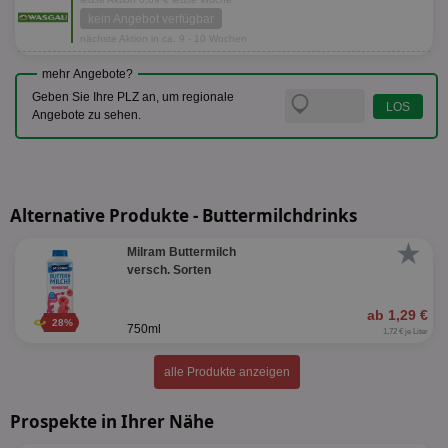
kein Angebot verfügbar
nächste Aktion in ca. 9 - 10 Wochen
mehr Angebote?
Geben Sie Ihre PLZ an, um regionale
Angebote zu sehen.
Alternative Produkte - Buttermilchdrinks
★
Milram Buttermilch
versch. Sorten
ab 1,29 €
28%
750ml
1,72 € je Liter
alle Produkte anzeigen
Prospekte in Ihrer Nähe