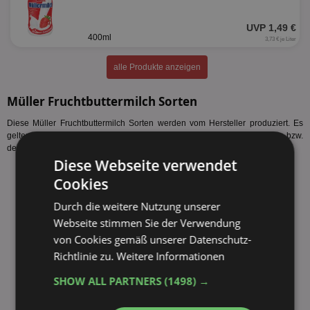
UVP 1,49 €
400ml
3,73 € je Liter
alle Produkte anzeigen
Müller Fruchtbuttermilch Sorten
Diese Müller Fruchtbuttermilch Sorten werden vom Hersteller produziert. Es
gelten nicht zwangsläufig alle Müller Fruchtbuttermilch Angebote Müller bzw.
der Müller Fruchtbuttermilch Preis Müller für alle Sorten des Herstellers.
Diese Webseite verwendet
Müller Fruchtbuttermilch Ananas Kokos 500ml
Cookies
Müller Fruchtbuttermilch Erdbeere 500ml
Müller Fruchtbuttermilch Granatapfel-Orange 500ml*
Durch die weitere Nutzung unserer
Müller Fruchtbuttermilch Heidelbeere-Himbeere-Acerola 500ml*
Webseite stimmen Sie der Verwendung
Müller Fruchtbuttermilch Himbeer-Feige 500ml*
von Cookies gemäß unserer Datenschutz-
Müller Fruchtbuttermilch Himbeere 500ml
Müller Fruchtbuttermilch Mango 500ml
Richtlinie zu.
Weitere Informationen
Müller Fruchtbuttermilch Multivitamin 500ml
Müller Fruchtbuttermilch Pfirsich-Nektarine 500ml
SHOW ALL PARTNERS
(1498) →
Müller Fruchtbuttermilch Rote Multi-Frucht 500ml
Müller Fruchtbuttermilch Zitrone 500ml