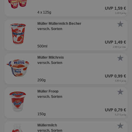
UVP 1,59 €
4 x 125g
3,18 € je kg
★
Müller Müllermilch Becher
versch. Sorten
UVP 1,49 €
500ml
2,98 € je Liter
★
Müller Milchreis
versch. Sorten
UVP 0,99 €
200g
4,95 € je kg
★
Müller Froop
versch. Sorten
UVP 0,79 €
150g
5,27 € je kg
★
Müllermilch
versch. Sorten