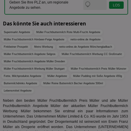
Cookie
Geben Sie Ihre PLZ an, um regionale
un
verwen
zu 
Angebote zu sehen.
eindeu
zu unt
tuuid_lu
.360yield.com
3 Monate
Ent
indem e
Bes
generi
Das könnte Sie auch interessieren
Bid
als Cli
Bes
zugewi
Web
Supermarkt Angebote
Müller Fruchtbuttermilch Rote Multi-Frucht Angebote
ist in j
kan
Seiten
Müller Fruchtbuttermilch Himbeer-Feige Angebote
netto-online.de Angebote
Bid
auf ein
We
enthal
Finkbeiner Prospekt
Metro Werbung
netto-online.de Angebote Mönchengladbach
sic
zur Be
Bes
Besuche
Müller Fruchtbuttermilch Angebote Selgros
Müller Fruchtbuttermilch Werbung CC Großmarkt
Anz
und
sie
Kampa
Müller Fruchtbuttermilch Angebote Müller Dresden
für die 
Müller Fruchtbuttermilch Werbung Müller Stuttgart
TDCPM
Müller Fruchtbuttermilch Preis Müller Münster
1 Jahr
Die
The Trade Desk Inc.
Analys
Inf
.adsrvr.org
verwen
Fette, Milchprodukte Angebote
Müller Angebote
Müller Pudding mit Soße Angebote 450g
der
Web
Buttermilchdrinks Angebote
Müller Reine Buttermilch Becher Angebote 500ml
Wer
En
Lebensmittel Angebote
mög
Bes
Neben den besten Müller Fruchtbuttermilch Preis Müller und alle Müller
ges
Fruchtbuttermilch Angebote Müller der aktuellen Müller Fruchtbuttermilch
uid-bp-36033
.ads.stickyadstv.com
2 Monate
Die
Werbung Müller bekommen Sie erstmal ein paar Informationen zum
Nut
Unternehmen. Das Unternehmen Müller Limited & Co. KG wurde im Jahr 1953
Int
in Deutschland gegründet. Der Drogeriemarkt ist seinerzeit von Erwin Franz
Web
Müller als Drogerie eröffnet worden. Das Unternehmen {UNTERNEHMEN]
ab,