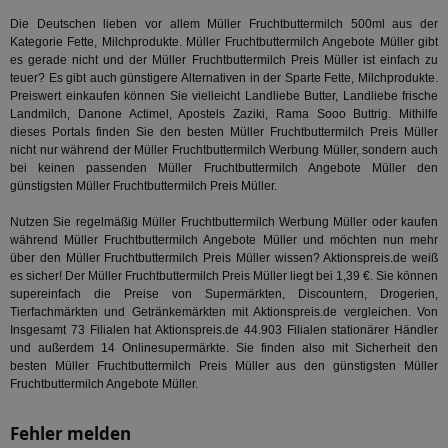
Web
Wer
Die Deutschen lieben vor allem Müller Fruchtbuttermilch 500ml aus der
En
Kategorie
Fette, Milchprodukte
. Müller Fruchtbuttermilch Angebote Müller gibt
mög
Bes
es gerade nicht und der Müller Fruchtbuttermilch Preis Müller ist einfach zu
ges
teuer? Es gibt auch günstigere Alternativen in der Sparte
Fette, Milchprodukte
.
Preiswert einkaufen können Sie vielleicht Landliebe Butter, Landliebe frische
TestIfCookieP
1 Jahr 1
Die
Smart AdServer SAS
Landmilch, Danone Actimel, Apostels Zaziki, Rama Sooo Buttrig. Mithilfe
Monat
ve
.smartadserver.com
Wer
dieses Portals finden Sie den besten Müller Fruchtbuttermilch Preis Müller
Web
nicht nur während der Müller Fruchtbuttermilch Werbung Müller, sondern auch
rel
bei keinen passenden Müller Fruchtbuttermilch Angebote Müller den
günstigsten Müller Fruchtbuttermilch Preis Müller.
KRTBCOOKIE_80
3 Monate
Die
PubMatic, Inc.
We
.pubmatic.com
um 
Nutzen Sie regelmäßig Müller Fruchtbuttermilch Werbung Müller oder kaufen
Onl
während Müller Fruchtbuttermilch Angebote Müller und möchten nun mehr
Kam
ind
über den Müller Fruchtbuttermilch Preis Müller wissen? Aktionspreis.de weiß
ide
es sicher! Der Müller Fruchtbuttermilch Preis Müller liegt bei 1,39 €. Sie können
Nut
supereinfach die Preise von Supermärkten, Discountern, Drogerien,
int
Tierfachmärkten und Getränkemärkten mit Aktionspreis.de vergleichen. Von
ein
ang
Insgesamt 73 Filialen hat Aktionspreis.de 44.903 Filialen stationärer Händler
kan
und außerdem 14 Onlinesupermärkte. Sie finden also mit Sicherheit den
Anz
besten Müller Fruchtbuttermilch Preis Müller aus den günstigsten Müller
und
und
Fruchtbuttermilch Angebote Müller.
We
wer
Anz
Fehler melden
Ben