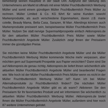
Wer
beherbergt seinen Hauptsitz in der Stadt Ulm. Aufgrund der Stellung des
dem
Unternehmens am Markt ist oftmals mit einer Müller Fruchtbuttermilch Werbung
Prä
Müller und somit einem günstigen Müller Fruchtbuttermilch Preis Müller zu
lie
rechnen. Müller Limited & Co. KG führt für seine Kunden sowohl
3pi
3 Monate
Leg
ID5 Technology Ltd
Markenprodukte, als auch verschiedene Eigenmarken, davon z.B. marie
den
.id5-sync.com
colette, Beauty Mama, Bella Casa, Sarazen, M Man. Allerdings können auch
We
Markenprodukte preiswert sein, beispielsweise Müller Fruchtbuttermilch Preis
Dri
Bes
Müller. Nutzen Sie statt nervige Supermarktprospekte einfach Aktionspreis.de
We
für den aktuellen Müller Fruchtbuttermilch Preis Müller sowie Müller
kön
Fruchtbuttermilch Angebote Müller. Zusätzlich zeigt Ihnen der Preisalarm
Ser
Hub
immer die günstigsten Preise.
ber
Wer
Sie möchten keine Müller Fruchtbuttermilch Angebote Müller und die Müller
ge
Fruchtbuttermilch Werbung Müller kommende Woche mehr verpassen, aber
PugT
1 Monat
Reg
PubMatic Inc.
möchten gern auf Supermarkt Prospekte aus Papier verzichten? Dann sind Sie
ID,
.pubmatic.com
auf Aktionspreis.de genau richtig. Aktionspreis.de liefert Ihnen wöchentlich alle
Ben
aktuellen Müller Fruchtbuttermilch Angebote Müller und beantwortet Fragen
wi
wie: Wie hoch ist der Müller Fruchtbuttermilch Preis Müller wenn es nicht in der
Bes
ide
Müller Fruchtbuttermilch Werbung Müller ist? Kann ich bei Müller
We
Alternativprodukte zu Fruchtbuttermilch finden? Die nächsten Müller
ver
Fruchtbuttermilch Angebote Müller gibt es ab wann? Aktivieren Sie den
ver
Anz
Preisalarm für Ihr favorisiertes Produkt und wir informieren Sie wöchentlich zu
aktuellen Müller Fruchtbuttermilch Werbung Müller. Aktionspreis.de bietet
IDSYNC
1 Jahr
Die
Verizon
Ihnen die Müller Fruchtbuttermilch Angebote Müller, außerdem sind hier noch
Inf
Communications Inc.
87 weitere Unternehmen gelistet.
der
.analytics.yahoo.com