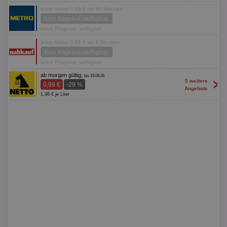
letzte Aktion 0,89 € vor 65 Wochen
kein Angebot verfügbar
keine Prognose verfügbar
letzte Aktion 0,89 € vor 6 Wochen
kein Angebot verfügbar
keine Prognose verfügbar
ab morgen gültig,
bis 15.08.26
>
5 weitere
0,99 €
-29 %
Angebote
1,98 € je Liter