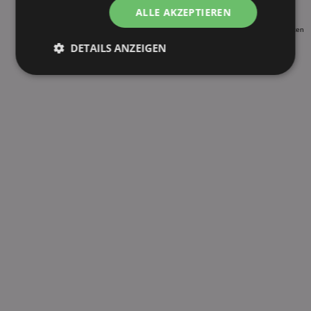
Müller Fruchtbuttermilch Zitrone-Matcha 500ml*
ALLE AKZEPTIEREN
* diese Sorten werden nicht dauerhaft vom Hersteller angeboten
DETAILS ANZEIGEN
fehlende Sorte melden
Unbedingt
Performance
erforderlich
Targeting
Funktionalität
Unklassifizierte
Unbedingt erforderlich
Performance