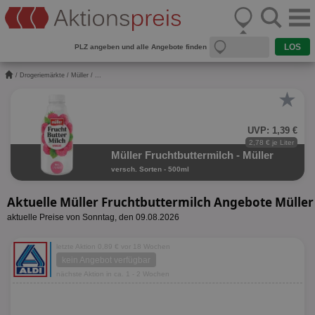
PLZ angeben und alle Angebote finden
/
Drogeriemärkte
/
Müller
/ ...
★
UVP: 1,39 €
2,78 € je Liter
Müller Fruchtbuttermilch - Müller
versch. Sorten - 500ml
Aktuelle Müller Fruchtbuttermilch Angebote Müller
aktuelle Preise von Sonntag, den 09.08.2026
letzte Aktion 0,89 € vor 18 Wochen
kein Angebot verfügbar
nächste Aktion in ca. 1 - 2 Wochen