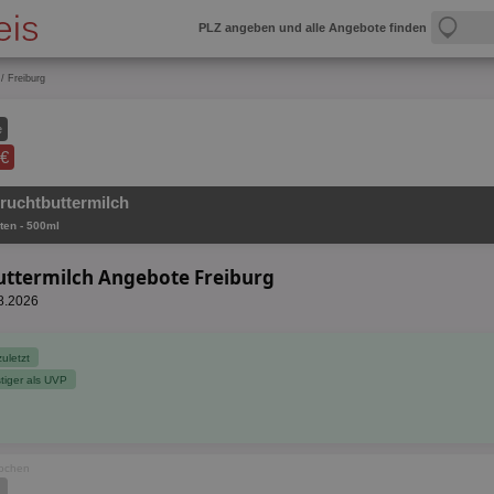
PLZ angeben und alle Angebote finden
/ Freiburg
e
 €
Fruchtbuttermilch
ten - 500ml
uttermilch Angebote Freiburg
08.2026
zuletzt
tiger als UVP
Wochen