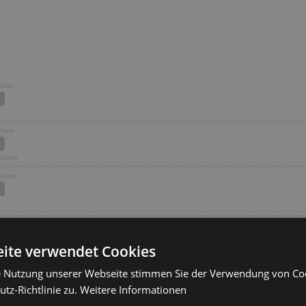
ochen
ochen
Wochen
Wochen
Wochen
ite verwendet Cookies
Wochen
e Nutzung unserer Webseite stimmen Sie der Verwendung von C
reis
tz-Richtlinie zu.
Weitere Informationen