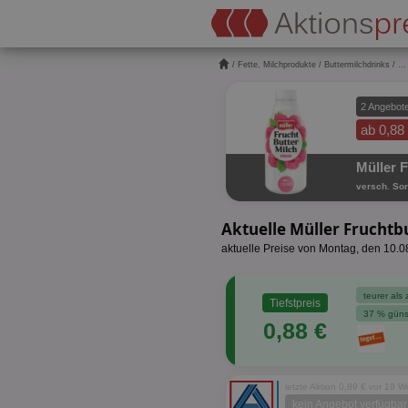
/
Fette, Milchprodukte
/
Buttermilchdrinks
/
...
2 Angebot
ab 0,88
Müller 
versch. Sor
Aktuelle Müller Fruchtb
aktuelle Preise von Montag, den 10.
teurer als 
Tiefstpreis
37 % güns
0,88 €
letzte Aktion 0,89 € vor 19 
kein Angebot verfügbar