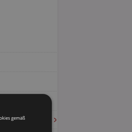
ookies gemäß
>
60 weitere
Angebote