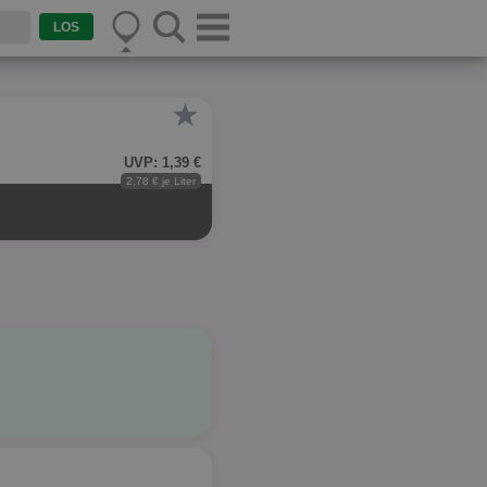
★
UVP: 1,39 €
2,78 € je Liter