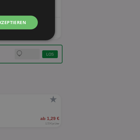
KZEPTIEREN
Unklassifizierte
zierte
★
meldung und die
wendet werden.
ab 1,29 €
1,72 € je Liter