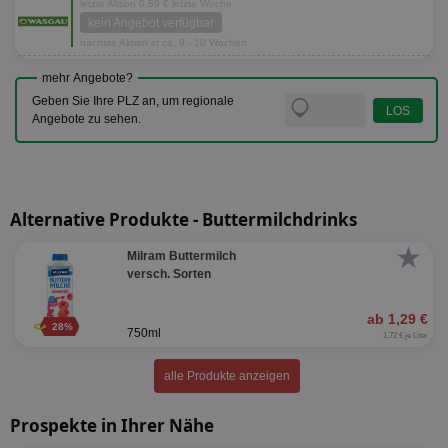
letzte Aktion 0,89 € letzte Woche
kein Angebot verfügbar
nächste Aktion in ca. 9 - 10 Wochen
mehr Angebote?
Geben Sie Ihre PLZ an, um regionale
Angebote zu sehen.
Alternative Produkte - Buttermilchdrinks
★
Milram Buttermilch
versch. Sorten
ab 1,29 €
28%
750ml
1,72 € je Liter
alle Produkte anzeigen
Prospekte in Ihrer Nähe