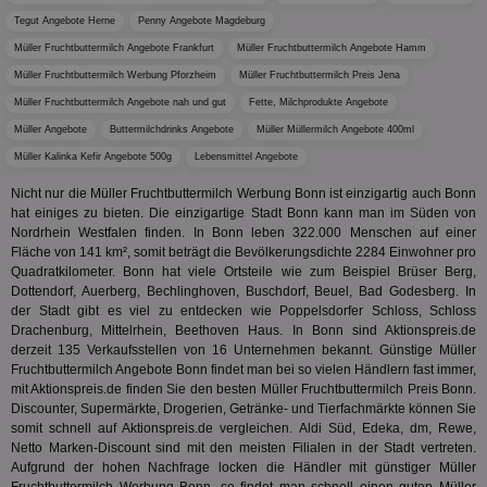
wi
Tegut Angebote Herne
Penny Angebote Magdeburg
Bes
ide
Müller Fruchtbuttermilch Angebote Frankfurt
Müller Fruchtbuttermilch Angebote Hamm
We
ver
Müller Fruchtbuttermilch Werbung Pforzheim
Müller Fruchtbuttermilch Preis Jena
ver
Anz
Müller Fruchtbuttermilch Angebote nah und gut
Fette, Milchprodukte Angebote
IDSYNC
1 Jahr
Die
Müller Angebote
Buttermilchdrinks Angebote
Verizon
Müller Müllermilch Angebote 400ml
Inf
Communications Inc.
Müller Kalinka Kefir Angebote 500g
Lebensmittel Angebote
der
.analytics.yahoo.com
Web
Wer
Nicht nur die Müller Fruchtbuttermilch Werbung Bonn ist einzigartig auch Bonn
En
hat einiges zu bieten. Die einzigartige Stadt Bonn kann man im Süden von
mög
Nordrhein Westfalen finden. In Bonn leben 322.000 Menschen auf einer
Bes
Fläche von 141 km², somit beträgt die Bevölkerungsdichte 2284 Einwohner pro
ges
Quadratkilometer. Bonn hat viele Ortsteile wie zum Beispiel Brüser Berg,
TestIfCookieP
1 Jahr 1
Die
Smart AdServer SAS
Dottendorf, Auerberg, Bechlinghoven, Buschdorf, Beuel, Bad Godesberg. In
Monat
ve
.smartadserver.com
der Stadt gibt es viel zu entdecken wie Poppelsdorfer Schloss, Schloss
Wer
Web
Drachenburg, Mittelrhein, Beethoven Haus. In Bonn sind Aktionspreis.de
rel
derzeit 135 Verkaufsstellen von 16 Unternehmen bekannt. Günstige Müller
Fruchtbuttermilch Angebote Bonn findet man bei so vielen Händlern fast immer,
KRTBCOOKIE_80
3 Monate
Die
PubMatic, Inc.
mit Aktionspreis.de finden Sie den besten Müller Fruchtbuttermilch Preis Bonn.
We
.pubmatic.com
um 
Discounter, Supermärkte, Drogerien, Getränke- und Tierfachmärkte können Sie
Onl
somit schnell auf Aktionspreis.de vergleichen. Aldi Süd, Edeka, dm, Rewe,
Kam
Netto Marken-Discount sind mit den meisten Filialen in der Stadt vertreten.
ind
Aufgrund der hohen Nachfrage locken die Händler mit günstiger Müller
ide
Nut