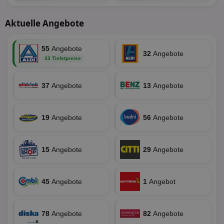
die
Ben
ver
Aktuelle Angebote
Nor
sic
gen
und
55
Angebote
ver
32
Angebote
die
33 Tiefstpreise
gut
die
Anm
Ben
37
Angebote
13
Angebote
Sei
CookieScriptConsent
1 Monat
Die
CookieScript
Coo
www.aktionspreis.de
19
Angebote
56
Angebote
ver
Ein
für
spe
Ban
15
Angebote
29
Angebote
Scr
or
fun
45
Angebote
1
Angebot
78
Angebote
82
Angebote
Name
Provider
Provider
/
Domäne
/
Ablaufdatum
Beschre
Name
Ablaufdatum
Beschreib
Domäne