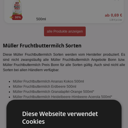
ab 0,69 €
30%
500ml
1,38 € je Liter
alle Produkte anzeigen
Müller Fruchtbuttermilch Sorten
Diese Müller Fruchtbuttermilch Sorten werden vom Hersteller produziert. Es
sind nicht zwangsläufig alle Müller Fruchtbuttermilch Angebote Bonn bzw.
Müller Fruchtbuttermilch Preis Bonn für alle Sorten gültig. Auch sind nicht alle
Sorten bei allen Händlern verfügbar.
Müller Fruchtbuttermilch Ananas Kokos 500ml
Müller Fruchtbuttermilch Erdbeere 500ml
Müller Fruchtbuttermilch Granatapfel-Orange 500ml*
Müller Fruchtbuttermilch Heidelbeere-Himbeere-Acerola 500ml*
Müller Fruchtbuttermilch Himbeer-Feige 500ml*
Müller Fruchtbuttermilch Himbeere 500ml
Diese Webseite verwendet
Müller Fruchtbuttermilch Mango 500ml
Müller Fruchtbuttermilch Multivitamin 500ml
Cookies
Müller Fruchtbuttermilch Pfirsich-Nektarine 500ml
Müller Fruchtbuttermilch Rote Multi-Frucht 500ml