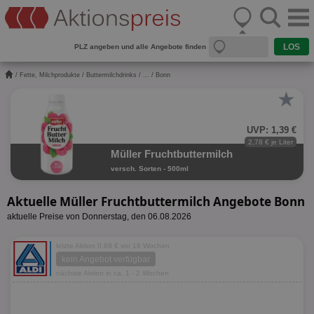
PLZ angeben und alle Angebote finden
/
Fette, Milchprodukte
/
Buttermilchdrinks
/
...
/ Bonn
★
UVP: 1,39 €
2,78 € je Liter
Müller Fruchtbuttermilch
versch. Sorten - 500ml
Aktuelle Müller Fruchtbuttermilch Angebote Bonn
aktuelle Preise von Donnerstag, den 06.08.2026
letzte Aktion 0,89 € vor 18 Wochen
kein Angebot verfügbar
nächste Aktion in ca. 1 - 2 Wochen