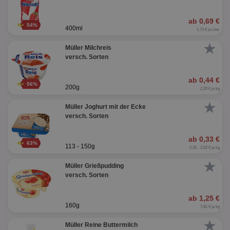
ab 0,69 €
54%
400ml
1,73 € je Liter
★
Müller Milchreis
versch. Sorten
ab 0,44 €
56%
200g
2,20 € je kg
★
Müller Joghurt mit der Ecke
versch. Sorten
ab 0,33 €
63%
113 - 150g
2,20 - 2,92 € je kg
★
Müller Grießpudding
versch. Sorten
ab 1,25 €
160g
7,81 € je kg
★
Müller Reine Buttermilch