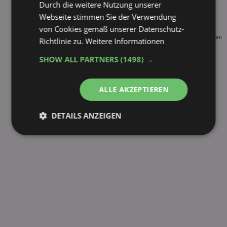
Durch die weitere Nutzung unserer
Müller Fruchtbuttermilch Zitrone 500ml
Webseite stimmen Sie der Verwendung
Müller Fruchtbuttermilch Zitrone-Matcha 500ml*
von Cookies gemäß unserer Datenschutz-
* diese Sorten werden nicht dauerhaft vom Hersteller angeboten
Richtlinie zu.
Weitere Informationen
fehlende Sorte melden
SHOW ALL PARTNERS
(1498) →
ALLE AKZEPTIEREN
DETAILS ANZEIGEN
Unbedingt
Performance
erforderlich
Targeting
Funktionalität
Unklassifizierte