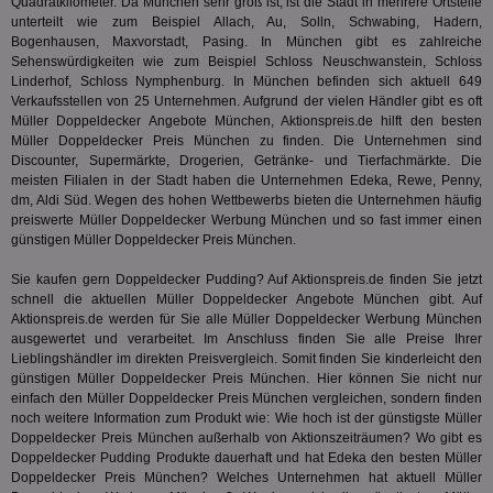
Bes
Quadratkilometer. Da München sehr groß ist, ist die Stadt in mehrere Ortsteile
Besuche
Anz
und
unterteilt wie zum Beispiel Allach, Au, Solln, Schwabing, Hadern,
sie
Kampa
Bogenhausen, Maxvorstadt, Pasing. In München gibt es zahlreiche
für die 
Sehenswürdigkeiten wie zum Beispiel Schloss Neuschwanstein, Schloss
TDCPM
1 Jahr
Die
The Trade Desk Inc.
Analys
Inf
.adsrvr.org
verwen
Linderhof, Schloss Nymphenburg. In München befinden sich aktuell 649
der
Verkaufsstellen von 25 Unternehmen. Aufgrund der vielen Händler gibt es oft
Web
Müller Doppeldecker Angebote München, Aktionspreis.de hilft den besten
Wer
En
Müller Doppeldecker Preis München zu finden. Die Unternehmen sind
mög
Discounter, Supermärkte, Drogerien, Getränke- und Tierfachmärkte. Die
Bes
meisten Filialen in der Stadt haben die Unternehmen Edeka, Rewe, Penny,
ges
dm, Aldi Süd. Wegen des hohen Wettbewerbs bieten die Unternehmen häufig
uid-bp-36033
.ads.stickyadstv.com
2 Monate
Die
preiswerte Müller Doppeldecker Werbung München und so fast immer einen
Nut
günstigen Müller Doppeldecker Preis München.
Int
Web
Sie kaufen gern Doppeldecker Pudding? Auf Aktionspreis.de finden Sie jetzt
ab,
Wer
schnell die aktuellen Müller Doppeldecker Angebote München gibt. Auf
dem
Aktionspreis.de werden für Sie alle Müller Doppeldecker Werbung München
Prä
ausgewertet und verarbeitet. Im Anschluss finden Sie alle Preise Ihrer
lie
Lieblingshändler im direkten Preisvergleich. Somit finden Sie kinderleicht den
3pi
3 Monate
Leg
ID5 Technology Ltd
günstigen Müller Doppeldecker Preis München. Hier können Sie nicht nur
den
.id5-sync.com
einfach den Müller Doppeldecker Preis München vergleichen, sondern finden
We
noch weitere Information zum Produkt wie: Wie hoch ist der günstigste Müller
Dri
Bes
Doppeldecker Preis München außerhalb von Aktionszeiträumen? Wo gibt es
We
Doppeldecker Pudding Produkte dauerhaft und hat
Edeka
den besten Müller
kön
Doppeldecker Preis München? Welches Unternehmen hat aktuell Müller
Ser