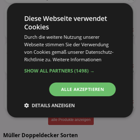
★
Müller Grießpudding
versch. Sorten
Diese Webseite verwendet
Cookies
ab 1,25 €
160g
Durch die weitere Nutzung unserer
7,81 € je kg
Webseite stimmen Sie der Verwendung
★
Müller Milchreis
von Cookies gemäß unserer Datenschutz-
versch. Sorten
Richtlinie zu.
Weitere Informationen
ab 0,39 €
61%
SHOW ALL PARTNERS
(1498) →
200g
1,95 € je kg
★
Müller Joghurt mit der Ecke
versch. Sorten
ALLE AKZEPTIEREN
ab 0,33 €
DETAILS ANZEIGEN
63%
113 - 150g
2,20 - 2,92 € je kg
Unbedingt
Performance
alle Produkte anzeigen
erforderlich
Müller Doppeldecker Sorten