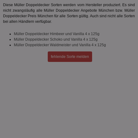
Diese Müller Doppeldecker Sorten werden vom Hersteller produziert. Es sind
Targeting
Funktionalität
nicht zwangsläufig alle Müller Doppeldecker Angebote München bzw. Müller
Doppeldecker Preis München für alle Sorten gültig. Auch sind nicht alle Sorten
bei allen Händlern verfügbar.
Unklassifizierte
Müller Doppeldecker Himbeer und Vanilla 4 x 125g
Müller Doppeldecker Schoko und Vanilla 4 x 125g
Müller Doppeldecker Waldmeister und Vanilla 4 x 125g
fehlende Sorte melden
Unbedingt erforderlich
Performance
Targeting
Funktionalität
Unklassifizierte
Unbedingt erforderliche Cookies ermöglichen
wesentliche Kernfunktionen der Website wie die
Benutzeranmeldung und die Kontoverwaltung.
Ohne die unbedingt erforderlichen Cookies kann die
Website nicht ordnungsgemäß verwendet werden.
Name
Provider
/
Domäne
Ablaufdatum
Be
identifier
aktionspreis.de
1 Jahr
Log