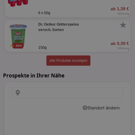
ab 1,39 €
6 x 50g
4,63 € je kg
★
Dr. Oetker Götterspeise
versch. Sorten
ab 0,39 €
34%
150g
2,60 € je kg
alle Produkte anzeigen
Prospekte in Ihrer Nähe