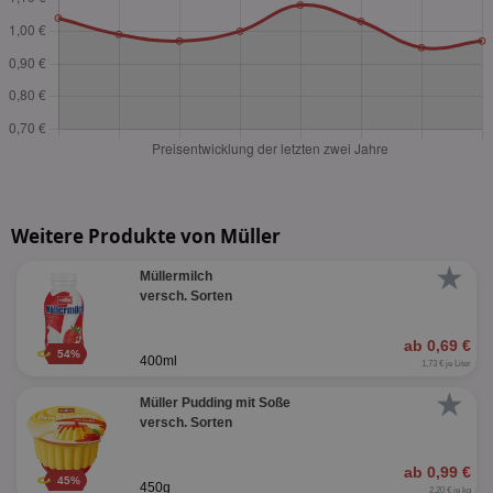
Weitere Produkte von Müller
★
Müllermilch
versch. Sorten
ab 0,69 €
54%
400ml
1,73 € je Liter
★
Müller Pudding mit Soße
versch. Sorten
ab 0,99 €
45%
450g
2,20 € je kg