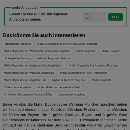
der Er
.pubmatic.com
Inform
digitalAudience
1 Jahr
Dig
mehr Angebote?
Social Audience B.V.
das Nu
Coo
.target.digitalaudience.io
auf Web
Geben Sie Ihre PLZ an, um regionale
dig
verfolg
Angebote zu sehen.
Onl
Besuch
Er
Geräte
zu 
Market
Das könnte Sie auch interessieren
tuuid
.360yield.com
3 Monate
Die
_ga
1 Jahr 1
Dieser
Google LLC
hau
Monat
ist mit
.aktionspreis.de
bid
Internetshop Angebote
Müller Doppeldecker Schoko und Vanilla Angebote
Univers
Wer
verknüp
Müller Doppeldecker Waldmeister und Vanilla Angebote
Rusta Angebote
Diska Prospekt
Web
eine wi
rel
Aktuali
Hit Angebote Duisburg
nahkauf Angebote Heilbronn
am häu
viewer
1 Jahr
Wir
ORTEC B.V.
verwen
Müller Doppeldecker Angebote Mönchengladbach
Müller Doppeldecker Angebote Potsdam
ve
.optinadserving.com
Analys
Bes
Müller Doppeldecker Werbung Osnabrück
Müller Doppeldecker Preis Regensburg
Google
Inf
Cookie
Müller Doppeldecker Angebote Lidl
Joghurt & Dessert Angebote
Müller Angebote
un
verwen
zu 
eindeu
Götterspeise Angebote
Müller Müllermilch Angebote 400ml
zu unt
tuuid_lu
.360yield.com
3 Monate
Ent
indem e
Dr. Oetker Götterspeise Angebote 150g
Lebensmittel Angebote
Bes
generi
Bid
als Cli
Bevor wir über die Müller Doppeldecker Werbung München sprechen, liefern
Bes
zugewi
wir Ihnen erst einmal ein paar Details zu München. Finden kann man München
Web
ist in j
kan
Seiten
im Süden von Bayern. Die 1. größte Stadt von Bayern und 3. größte Stadt
Bid
auf ein
Deutschlands ist München. Mit rund 1.470.000 Einwohnern auf einer Fläche
We
enthal
von 310 km² hat die Stadt eine Bevölkerungsdichte von 4742 Einwohner pro
sic
zur Be