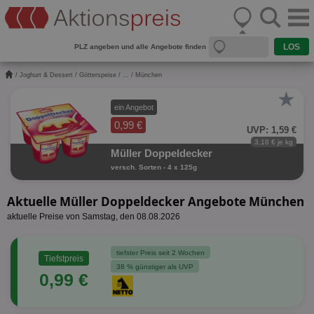
PLZ angeben und alle Angebote finden
/
Joghurt & Dessert
/
Götterspeise
/
...
/ München
★
ein Angebot
0,99 €
UVP: 1,59 €
3,18 € je kg
Müller Doppeldecker
versch. Sorten - 4 x 125g
Aktuelle Müller Doppeldecker Angebote München
aktuelle Preise von Samstag, den 08.08.2026
tiefster Preis seit 2 Wochen
Tiefstpreis
38 % günstiger als UVP
0,99 €