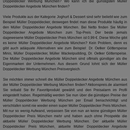
Hub
Doppeldecker Werbung München? Wo kann ich die günstigsten Müller
ber
Doppeldecker Angebote München finden?
Wer
ge
Viele Produkte aus der Kategorie
Joghurt & Dessert
sind sehr beliebt wie zum
PugT
1 Monat
Reg
PubMatic Inc.
Beispiel Müller Doppeldecker, deswegen findet man diese Produkte häufig in
ID,
.pubmatic.com
den Müller Doppeldecker Angebote München. Bei Netto finden Sie Müller
Ben
Doppeldecker Angebote München zum Top-Preis. Der beste jemals
wi
dagewesene Müller Doppeldecker Preis München ist 0,99 €. Diese Woche gibt
Bes
ide
es keine Müller Doppeldecker Angebote München? Kein Problem, denn es
We
gibt auch adäquate Alternativen wie zum Beispiel: Dr. Oetker Götterspeise
ver
Minis, Müller Doppeldecker,
Müller Wackelpudding
, Dr. Oetker Götterspeise.
ver
Anz
Die Müller Doppeldecker Angebote München sind oftmals günstiger als die
Eigenmarken der Unternehmen. Aus diesem Grund lohnt sich der Müller
IDSYNC
1 Jahr
Die
Verizon
Doppeldecker Werbung München Preisvergleich.
Inf
Communications Inc.
der
.analytics.yahoo.com
Web
Sie möchten immer schnell die Müller Doppeldecker Angebote München aus
Wer
der Müller Doppeldecker Werbung München finden? Aktionspreis.de alarmiert
En
Sie sobald Sie Ihr Favoritprodukt gewählt und den Preisalarm im Profil
mög
Bes
eingestellt haben. Regelmäßig werden Sie nun über die günstigen Preise der
ges
Müller Doppeldecker Werbung München per Email benachrichtigt und
verschlafen somit nie wieder einen super Müller Doppeldecker Preis München.
TestIfCookieP
1 Jahr 1
Die
Smart AdServer SAS
Mit nur so wenig Aufwand, verpassen Sie von nun an keine günstigen Müller
Monat
ve
.smartadserver.com
Wer
Doppeldecker Preis München mehr und haben auch ohne Prospekte die
Web
aktuelle Müller Doppeldecker Werbung München. Der aktuelle Müller
rel
Doppeldecker Preis München, aktuelle Müller Doppeldecker Angebote