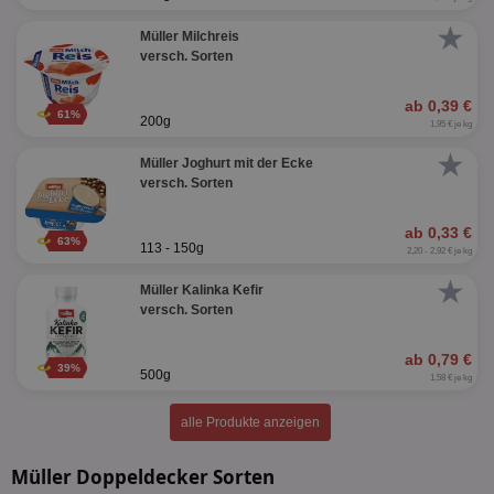
★
Müller Milchreis
versch. Sorten
ab 0,39 €
61%
200g
1,95 € je kg
★
Müller Joghurt mit der Ecke
versch. Sorten
ab 0,33 €
63%
113 - 150g
2,20 - 2,92 € je kg
★
Müller Kalinka Kefir
versch. Sorten
ab 0,79 €
39%
500g
1,58 € je kg
alle Produkte anzeigen
Müller Doppeldecker Sorten