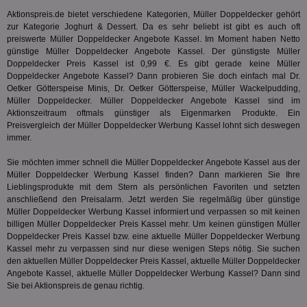
Anz
Ben
Aktionspreis.de bietet verschiedene Kategorien, Müller Doppeldecker gehört
zur Kategorie
Joghurt & Dessert
. Da es sehr beliebt ist gibt es auch oft
demdex
6 Monate
Mit
Adobe Inc.
preiswerte Müller Doppeldecker Angebote Kassel. Im Moment haben Netto
Ad
.demdex.net
gr
günstige Müller Doppeldecker Angebote Kassel. Der günstigste Müller
wie
Doppeldecker Preis Kassel ist 0,99 €. Es gibt gerade keine Müller
ID-
Doppeldecker Angebote Kassel? Dann probieren Sie doch einfach mal Dr.
Seg
Oetker Götterspeise Minis, Dr. Oetker Götterspeise, Müller Wackelpudding,
Mod
Ber
Müller Doppeldecker
. Müller Doppeldecker Angebote Kassel sind im
aus
Aktionszeitraum oftmals günstiger als Eigenmarken Produkte. Ein
Preisvergleich der Müller Doppeldecker Werbung Kassel lohnt sich deswegen
bitoIsSecure
1 Jahr
Prä
Comcast Corporation
rel
immer.
.bidr.io
Wer
vo
Sie möchten immer schnell die Müller Doppeldecker Angebote Kassel aus der
Dri
Müller Doppeldecker Werbung Kassel finden? Dann markieren Sie Ihre
ber
Wer
Lieblingsprodukte mit dem Stern als persönlichen Favoriten und setzten
Geb
anschließend den Preisalarm. Jetzt werden Sie regelmäßig über günstige
Müller Doppeldecker Werbung Kassel informiert und verpassen so mit keinen
matchfreewheel
.w55c.net
1 Monat
Die
billigen Müller Doppeldecker Preis Kassel mehr. Um keinen günstigen Müller
ver
Nu
Doppeldecker Preis Kassel bzw. eine aktuelle Müller Doppeldecker Werbung
Int
Kassel mehr zu verpassen sind nur diese wenigen Steps nötig. Sie suchen
ver
den aktuellen Müller Doppeldecker Preis Kassel, aktuelle Müller Doppeldecker
Koo
Anz
Angebote Kassel, aktuelle Müller Doppeldecker Werbung Kassel? Dann sind
Nut
Sie bei Aktionspreis.de genau richtig.
mög
Ver