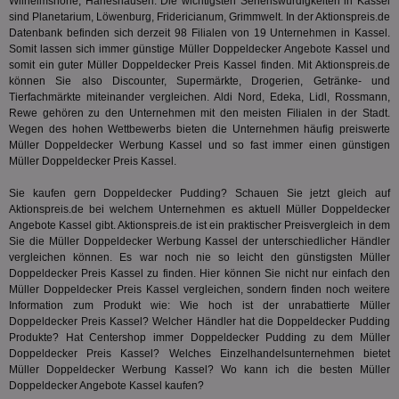
Inf
Wilhelmshöhe, Harleshausen. Die wichtigsten Sehenswürdigkeiten in Kassel
Communications Inc.
der
.analytics.yahoo.com
sind Planetarium, Löwenburg, Fridericianum, Grimmwelt. In der Aktionspreis.de
Web
Datenbank befinden sich derzeit 98 Filialen von 19 Unternehmen in Kassel.
Wer
Somit lassen sich immer günstige Müller Doppeldecker Angebote Kassel und
En
mög
somit ein guter Müller Doppeldecker Preis Kassel finden. Mit Aktionspreis.de
Bes
können Sie also Discounter, Supermärkte, Drogerien, Getränke- und
ges
Tierfachmärkte miteinander vergleichen. Aldi Nord, Edeka, Lidl, Rossmann,
Rewe gehören zu den Unternehmen mit den meisten Filialen in der Stadt.
TestIfCookieP
1 Jahr 1
Die
Smart AdServer SAS
Monat
ve
.smartadserver.com
Wegen des hohen Wettbewerbs bieten die Unternehmen häufig preiswerte
Wer
Müller Doppeldecker Werbung Kassel und so fast immer einen günstigen
Web
Müller Doppeldecker Preis Kassel.
rel
KRTBCOOKIE_80
3 Monate
Die
PubMatic, Inc.
Sie kaufen gern Doppeldecker Pudding? Schauen Sie jetzt gleich auf
We
.pubmatic.com
Aktionspreis.de bei welchem Unternehmen es aktuell Müller Doppeldecker
um 
Angebote Kassel gibt. Aktionspreis.de ist ein praktischer Preisvergleich in dem
Onl
Kam
Sie die Müller Doppeldecker Werbung Kassel der unterschiedlicher Händler
ind
vergleichen können. Es war noch nie so leicht den günstigsten Müller
ide
Doppeldecker Preis Kassel zu finden. Hier können Sie nicht nur einfach den
Nut
int
Müller Doppeldecker Preis Kassel vergleichen, sondern finden noch weitere
ein
Information zum Produkt wie: Wie hoch ist der unrabattierte Müller
ang
Doppeldecker Preis Kassel? Welcher Händler hat die Doppeldecker Pudding
kan
Produkte? Hat
Centershop
immer Doppeldecker Pudding zu dem Müller
Anz
und
Doppeldecker Preis Kassel? Welches Einzelhandelsunternehmen bietet
und
Müller Doppeldecker Werbung Kassel? Wo kann ich die besten Müller
We
Doppeldecker Angebote Kassel kaufen?
wer