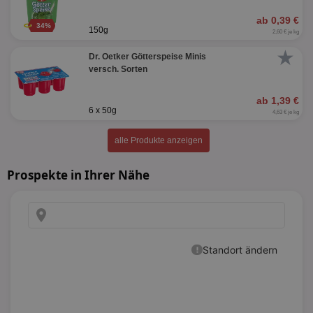
ab 0,39 €
34%
150g
2,60 € je kg
★
Dr. Oetker Götterspeise Minis
versch. Sorten
ab 1,39 €
6 x 50g
4,63 € je kg
alle Produkte anzeigen
Prospekte in Ihrer Nähe