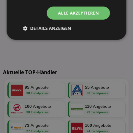
ALLE AKZEPTIEREN
DETAILS ANZEIGEN
Unbedingt
Performance
erforderlich
Targeting
Funktionalität
Aktuelle TOP-Händler
95
Angebote
55
Angebote
Unklassifizierte
38 Tiefstpreise
30 Tiefstpreise
100
Angebote
110
Angebote
30 Tiefstpreise
29 Tiefstpreise
73
Angebote
100
Angebote
27 Tiefstpreise
24 Tiefstpreise