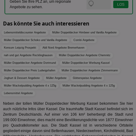
Geben Sie Ihre PLZ an, um regionale
ab,
Angebote zu sehen.
Wer
dem
Prä
lie
Das könnte Sie auch interessieren
3pi
3 Monate
Leg
ID5 Technology Ltd
Lebensmitteldiscounter Angebote
Müller Doppeldecker Himbeer und Vanilla Angebote
den
.id5-sync.com
We
Müller Doppeldecker Schoko und Vanilla Angebote
Combi Angebote
Dri
Bes
Konsum Leipzig Prospekt
Aldi Nord Angebote Bremerhaven
We
kön
nah und gut Angebote Recklinghausen
Müller Doppeldecker Angebote Chemnitz
Ser
Hub
Müller Doppeldecker Angebote Dortmund
Müller Doppeldecker Werbung Kassel
ber
Müller Doppeldecker Preis Ludwigshafen
Müller Doppeldecker Angebote Zimmermann
Wer
ge
Joghurt & Dessert Angebote
Müller Angebote
Götterspeise Angebote
PugT
1 Monat
Reg
PubMatic Inc.
Müller Wackelpudding Angebote 4 x 125g
Müller Wackelpudding Angebote 4 x 125g
ID,
.pubmatic.com
Ben
Lebensmittel Angebote
wi
Bes
Neben der tollen Müller Doppeldecker Werbung Kassel bekommen Sie hier
ide
auch nützliche Infos über Kassel. Die traumhafte Stadt Kassel befindet sich im
We
Zentrum Deutschlands. Auf einer von 106 km² beherbergt die Stadt rund
ver
ver
199.000 Einwohner, dies macht eine Bevölkerungsdichte von 1877 Einwohner
Anz
pro Quadratkilometer aus. Die Stadt Kassel ist in verschiedene Ortsteile
gegliedert einige davon sind Bettenhausen, Niederzwehren, Kirchditmold, Bad
IDSYNC
1 Jahr
Die
Verizon