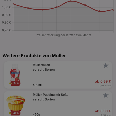
Weitere Produkte von Müller
★
Müllermilch
versch. Sorten
ab 0,69 €
54%
400ml
1,73 € je Liter
★
Müller Pudding mit Soße
versch. Sorten
ab 0,99 €
45%
450g
2,20 € je kg