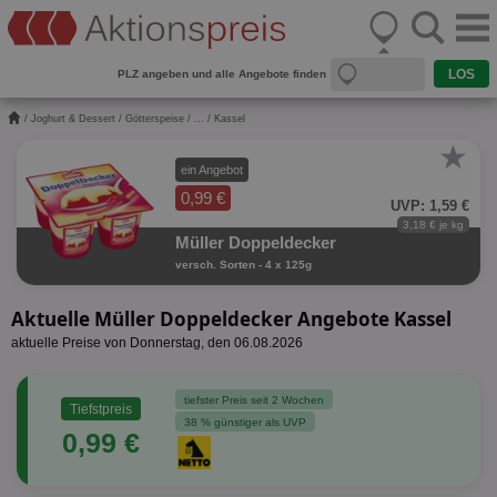
PLZ angeben und alle Angebote finden
/
Joghurt & Dessert
/
Götterspeise
/
...
/ Kassel
★
ein Angebot
0,99 €
UVP: 1,59 €
3,18 € je kg
Müller Doppeldecker
versch. Sorten - 4 x 125g
Aktuelle Müller Doppeldecker Angebote Kassel
aktuelle Preise von Donnerstag, den 06.08.2026
tiefster Preis seit 2 Wochen
Tiefstpreis
38 % günstiger als UVP
0,99 €