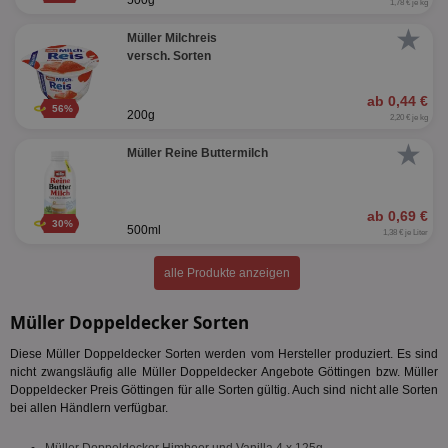
500g
1,78 € je kg
★
Müller Milchreis
versch. Sorten
ab 0,44 €
56%
200g
2,20 € je kg
★
Müller Reine Buttermilch
ab 0,69 €
30%
500ml
1,38 € je Liter
alle Produkte anzeigen
Müller Doppeldecker Sorten
Diese Müller Doppeldecker Sorten werden vom Hersteller produziert. Es sind
nicht zwangsläufig alle Müller Doppeldecker Angebote Göttingen bzw. Müller
Doppeldecker Preis Göttingen für alle Sorten gültig. Auch sind nicht alle Sorten
bei allen Händlern verfügbar.