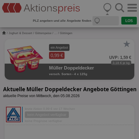
PLZ angeben und alle Angebote finden
/
Joghurt & Dessert
/
Götterspeise
/
...
/ Göttingen
★
ein Angebot
0,99 €
UVP: 1,59 €
3,18 € je kg
Müller Doppeldecker
versch. Sorten - 4 x 125g
Aktuelle Müller Doppeldecker Angebote Göttingen
aktuelle Preise von Mittwoch, den 05.08.2026
letzte Aktion 0,99 € vor 17 Wochen
kein Angebot verfügbar
keine Prognose verfügbar