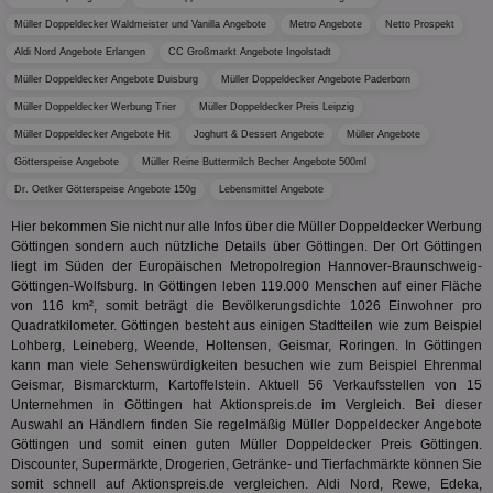
Prä
lie
Müller Doppeldecker Waldmeister und Vanilla Angebote
Metro Angebote
Netto Prospekt
3pi
3 Monate
Leg
ID5 Technology Ltd
Aldi Nord Angebote Erlangen
CC Großmarkt Angebote Ingolstadt
den
.id5-sync.com
Müller Doppeldecker Angebote Duisburg
Müller Doppeldecker Angebote Paderborn
We
Dri
Müller Doppeldecker Werbung Trier
Müller Doppeldecker Preis Leipzig
Bes
We
Müller Doppeldecker Angebote Hit
Joghurt & Dessert Angebote
Müller Angebote
kön
Ser
Götterspeise Angebote
Müller Reine Buttermilch Becher Angebote 500ml
Hub
ber
Dr. Oetker Götterspeise Angebote 150g
Lebensmittel Angebote
Wer
ge
Hier bekommen Sie nicht nur alle Infos über die Müller Doppeldecker Werbung
Göttingen sondern auch nützliche Details über Göttingen. Der Ort Göttingen
PugT
1 Monat
Reg
PubMatic Inc.
liegt im Süden der Europäischen Metropolregion Hannover-Braunschweig-
ID,
.pubmatic.com
Ben
Göttingen-Wolfsburg. In Göttingen leben 119.000 Menschen auf einer Fläche
wi
von 116 km², somit beträgt die Bevölkerungsdichte 1026 Einwohner pro
Bes
Quadratkilometer. Göttingen besteht aus einigen Stadtteilen wie zum Beispiel
ide
Lohberg, Leineberg, Weende, Holtensen, Geismar, Roringen. In Göttingen
We
ver
kann man viele Sehenswürdigkeiten besuchen wie zum Beispiel Ehrenmal
ver
Geismar, Bismarckturm, Kartoffelstein. Aktuell 56 Verkaufsstellen von 15
Anz
Unternehmen in Göttingen hat Aktionspreis.de im Vergleich. Bei dieser
IDSYNC
1 Jahr
Die
Auswahl an Händlern finden Sie regelmäßig Müller Doppeldecker Angebote
Verizon
Inf
Communications Inc.
Göttingen und somit einen guten Müller Doppeldecker Preis Göttingen.
der
.analytics.yahoo.com
Discounter, Supermärkte, Drogerien, Getränke- und Tierfachmärkte können Sie
Web
somit schnell auf Aktionspreis.de vergleichen. Aldi Nord, Rewe, Edeka,
Wer