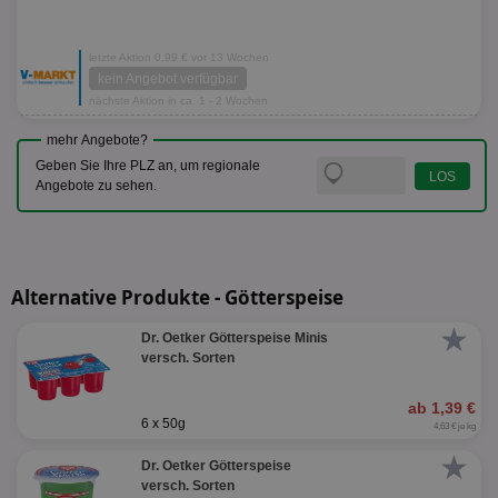
letzte Aktion 0,99 € vor 13 Wochen
kein Angebot verfügbar
nächste Aktion in ca. 1 - 2 Wochen
mehr Angebote?
Geben Sie Ihre PLZ an, um regionale
Angebote zu sehen.
Alternative Produkte - Götterspeise
★
Dr. Oetker Götterspeise Minis
versch. Sorten
ab 1,39 €
6 x 50g
4,63 € je kg
★
Dr. Oetker Götterspeise
versch. Sorten