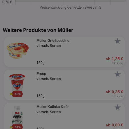
Weitere Produkte von Müller
★
Müller Grießpudding
versch. Sorten
ab 1,25 €
160g
7,81 € je kg
★
Froop
versch. Sorten
ab 0,35 €
56%
150g
2,33 € je kg
★
Müller Kalinka Kefir
versch. Sorten
ab 0,89 €
31%