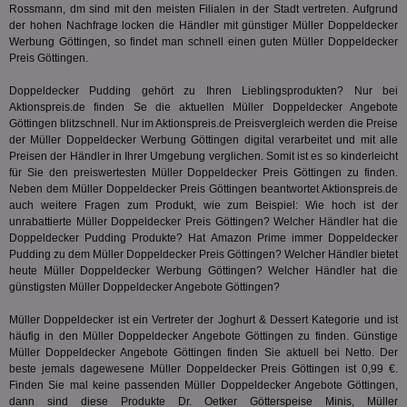
En
Rossmann, dm sind mit den meisten Filialen in der Stadt vertreten. Aufgrund
mög
der hohen Nachfrage locken die Händler mit günstiger Müller Doppeldecker
Bes
Werbung Göttingen, so findet man schnell einen guten Müller Doppeldecker
ges
Preis Göttingen.
TestIfCookieP
1 Jahr 1
Die
Smart AdServer SAS
Monat
ve
.smartadserver.com
Doppeldecker Pudding gehört zu Ihren Lieblingsprodukten? Nur bei
Wer
Aktionspreis.de finden Se die aktuellen Müller Doppeldecker Angebote
Web
rel
Göttingen blitzschnell. Nur im Aktionspreis.de Preisvergleich werden die Preise
der Müller Doppeldecker Werbung Göttingen digital verarbeitet und mit alle
KRTBCOOKIE_80
3 Monate
Die
PubMatic, Inc.
Preisen der Händler in Ihrer Umgebung verglichen. Somit ist es so kinderleicht
We
.pubmatic.com
für Sie den preiswertesten Müller Doppeldecker Preis Göttingen zu finden.
um 
Onl
Neben dem Müller Doppeldecker Preis Göttingen beantwortet Aktionspreis.de
Kam
auch weitere Fragen zum Produkt, wie zum Beispiel: Wie hoch ist der
ind
unrabattierte Müller Doppeldecker Preis Göttingen? Welcher Händler hat die
ide
Nut
Doppeldecker Pudding Produkte? Hat
Amazon Prime
immer Doppeldecker
int
Pudding zu dem Müller Doppeldecker Preis Göttingen? Welcher Händler bietet
ein
heute Müller Doppeldecker Werbung Göttingen? Welcher Händler hat die
ang
günstigsten Müller Doppeldecker Angebote Göttingen?
kan
Anz
und
Müller Doppeldecker ist ein Vertreter der
Joghurt & Dessert
Kategorie und ist
und
häufig in den Müller Doppeldecker Angebote Göttingen zu finden. Günstige
We
wer
Müller Doppeldecker Angebote Göttingen finden Sie aktuell bei Netto. Der
Anz
beste jemals dagewesene Müller Doppeldecker Preis Göttingen ist 0,99 €.
Ben
Finden Sie mal keine passenden Müller Doppeldecker Angebote Göttingen,
dann sind diese Produkte Dr. Oetker Götterspeise Minis, Müller
demdex
6 Monate
Mit
Adobe Inc.