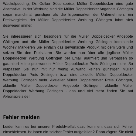
Ad
.demdex.net
Wackelpudding,
Dr. Oetker Götterspeise
, Müller Doppeldecker eine gute
gr
Alternative. In der Werbung sind die Müller Doppeldecker Angebote Göttingen
wie
sogar manchmal günstiger als die Eigenmarken der Unternehmen. Ein
ID-
Preisvergleich der Müller Doppeldecker Werbung Göttingen lohnt sich
Seg
Mod
deswegen immer.
Ber
aus
Sie interessieren sich besonders für die Müller Doppeldecker Angebote
bitoIsSecure
1 Jahr
Prä
Göttingen und die Müller Doppeldecker Werbung Göttingen kommende
Comcast Corporation
rel
.bidr.io
Woche? Markieren Sie einfach das gewünschte Produkt mit dem Stern und
Wer
setzen Sie den Preisalarm. Sie werden nun über alle jegliche Müller
vo
Doppeldecker Werbung Göttingen per Email alarmiert und verpassen so
Dri
ber
garantiert keine preiswerten Müller Doppeldecker Preis Göttingen mehr. So
Wer
verpassen Sie nun mit nur wenig Aufwand keinen günstigen Müller
Geb
Doppeldecker Preis Göttingen bzw. eine aktuelle Müller Doppeldecker
Werbung Göttingen mehr. Aktueller Müller Doppeldecker Preis Göttingen,
matchfreewheel
.w55c.net
1 Monat
Die
ver
aktuelle Müller Doppeldecker Angebote Göttingen, aktuelle Müller
Nu
Doppeldecker Werbung Göttingen - das und viel mehr finden Sie auf
Int
Aktionspreis.de!
ver
Koo
Anz
Nut
mög
Fehler melden
Ver
Rel
Leider kann es bei unserer Produktvielfalt dazu kommen, dass sich Fehler
CMPRO
3 Monate
Die
Casale Media Inc.
einschleichen. Ist Ihnen ein solcher Fehler aufgefallen? Dann zögern Sie nicht
We