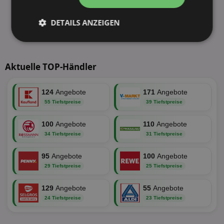
DETAILS ANZEIGEN
Unbedingt
Performance
erforderlich
Aktuelle TOP-Händler
Targeting
Funktionalität
124
Angebote
171
Angebote
55 Tiefstpreise
39 Tiefstpreise
100
Angebote
110
Angebote
Unklassifizierte
34 Tiefstpreise
31 Tiefstpreise
95
Angebote
100
Angebote
29 Tiefstpreise
25 Tiefstpreise
129
Angebote
55
Angebote
24 Tiefstpreise
23 Tiefstpreise
Unbedingt erforderlich
Performance
Targeting
Funktionalität
Unklassifizierte