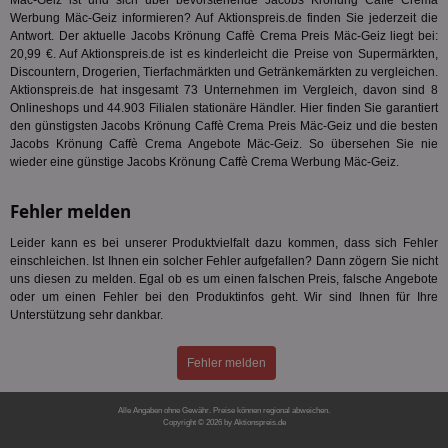
Mäc-Geiz ist und sich über bevorstehende Jacobs Krönung Caffè Crema
Monat
ve
.smartadserver.com
Werbung Mäc-Geiz informieren? Auf Aktionspreis.de finden Sie jederzeit die
Wer
Web
Antwort. Der aktuelle Jacobs Krönung Caffè Crema Preis Mäc-Geiz liegt bei:
rel
20,99 €. Auf Aktionspreis.de ist es kinderleicht die Preise von Supermärkten,
Discountern, Drogerien, Tierfachmärkten und Getränkemärkten zu vergleichen.
KRTBCOOKIE_80
3 Monate
Die
PubMatic, Inc.
Aktionspreis.de hat insgesamt 73 Unternehmen im Vergleich, davon sind 8
We
.pubmatic.com
um 
Onlineshops und 44.903 Filialen stationäre Händler. Hier finden Sie garantiert
Onl
den günstigsten Jacobs Krönung Caffè Crema Preis Mäc-Geiz und die besten
Kam
Jacobs Krönung Caffè Crema Angebote Mäc-Geiz. So übersehen Sie nie
ind
ide
wieder eine günstige Jacobs Krönung Caffè Crema Werbung Mäc-Geiz.
Nut
int
ein
Fehler melden
ang
kan
Leider kann es bei unserer Produktvielfalt dazu kommen, dass sich Fehler
Anz
und
einschleichen. Ist Ihnen ein solcher Fehler aufgefallen? Dann zögern Sie nicht
und
uns diesen zu melden. Egal ob es um einen falschen Preis, falsche Angebote
We
oder um einen Fehler bei den Produktinfos geht. Wir sind Ihnen für Ihre
wer
Anz
Unterstützung sehr dankbar.
Ben
demdex
6 Monate
Mit
Adobe Inc.
Fehler melden
Ad
.demdex.net
gr
wie
Alle Angaben ohne Gewähr. Preise können regional abweichen.
ID-
Copyright © 2026 by Aktionspreis.de
Seg
Mod
Produkt-ID: 785