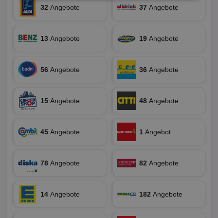
Unbedingt
Performance
erforderlich
32
Angebote
37
Angebote
13
Angebote
19
Angebote
Targeting
Funktionalität
56
Angebote
36
Angebote
Unklassifizierte
15
Angebote
48
Angebote
45
Angebote
1
Angebot
Unbedingt erforderlich
Performance
78
Angebote
82
Angebote
Targeting
Funktionalität
Unklassifizierte
Unbedingt erforderliche Cookies ermöglichen
wesentliche Kernfunktionen der Website wie die
14
Angebote
182
Angebote
Benutzeranmeldung und die Kontoverwaltung.
Ohne die unbedingt erforderlichen Cookies kann die
Website nicht ordnungsgemäß verwendet werden.