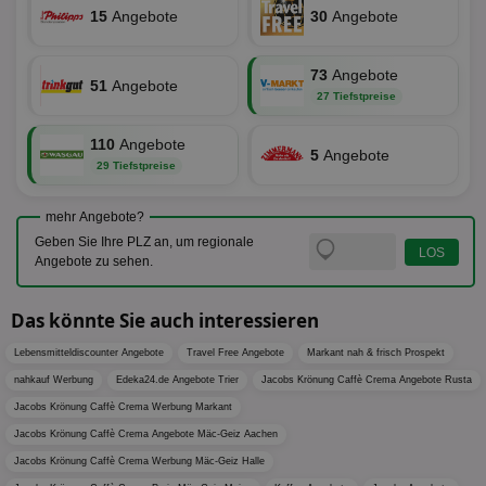
und d
15
Angebote
30
Angebote
Verstä
adx_ts
1 Jahr
Die
ORTEC B.V.
Nutzer
sic
.optinadserving.com
Wer
pi
1 Tag
Dieses 
TradeTracker
Web
73
Angebote
der Er
.pubmatic.com
51
Angebote
Inform
27 Tiefstpreise
digitalAudience
1 Jahr
Dig
Social Audience B.V.
das Nu
Coo
.target.digitalaudience.io
auf Web
dig
verfolg
110
Angebote
Onl
Besuch
5
Angebote
Er
29 Tiefstpreise
Geräte
zu 
Market
tuuid
.360yield.com
3 Monate
Die
_ga
1 Jahr 1
Dieser
Google LLC
mehr Angebote?
hau
Monat
ist mit
.aktionspreis.de
bid
Geben Sie Ihre PLZ an, um regionale
Univers
Wer
verknüp
Angebote zu sehen.
Web
eine wi
rel
Aktuali
am häu
Das könnte Sie auch interessieren
viewer
1 Jahr
Wir
ORTEC B.V.
verwen
ve
.optinadserving.com
Analys
Bes
Google
Lebensmitteldiscounter Angebote
Travel Free Angebote
Markant nah & frisch Prospekt
Inf
Cookie
un
nahkauf Werbung
Edeka24.de Angebote Trier
Jacobs Krönung Caffè Crema Angebote Rusta
verwen
zu 
eindeu
Jacobs Krönung Caffè Crema Werbung Markant
zu unt
tuuid_lu
.360yield.com
3 Monate
Ent
indem e
Jacobs Krönung Caffè Crema Angebote Mäc-Geiz Aachen
Bes
generi
Bid
als Cli
Jacobs Krönung Caffè Crema Werbung Mäc-Geiz Halle
Bes
zugewi
Web