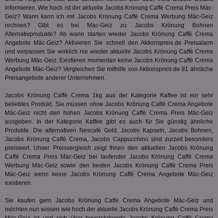
Dri
informieren. Wie hoch ist der aktuelle Jacobs Krönung Caffè Crema Preis Mäc-
Bes
We
Geiz? Wann kann ich mit Jacobs Krönung Caffè Crema Werbung Mäc-Geiz
kön
rechnen? Gibt es bei Mäc-Geiz zu Jacobs Krönung Bohnen
Ser
Alternativprodukte? Ab wann starten wieder Jacobs Krönung Caffè Crema
Hub
ber
Angebote Mäc-Geiz? Aktivieren Sie schnell den Aktionspreis.de Preisalarm
Wer
und verpassen Sie wirklich nie wieder aktuelle Jacobs Krönung Caffè Crema
ge
Werbung Mäc-Geiz. Existieren momentan keine Jacobs Krönung Caffè Crema
Angebote Mäc-Geiz? Vergleichen Sie mithilfe von Aktionspreis.de 81 ähnliche
PugT
1 Monat
Reg
PubMatic Inc.
ID,
.pubmatic.com
Preisangebote anderer Unternehmen.
Ben
wi
Jacobs Krönung Caffè Crema 1kg aus der Kategorie
Kaffee
ist ein sehr
Bes
ide
beliebtes Produkt. Sie müssen ohne Jacobs Krönung Caffè Crema Angebote
We
Mäc-Geiz nicht den hohen Jacobs Krönung Caffè Crema Preis Mäc-Geiz
ver
ausgeben. In der Kategorie
Kaffee
gibt es auch für Sie günstig ähnliche
ver
Produkte. Die alternativen Nescafé Gold, Jacobs Kapseln, Jacobs Bohnen,
Anz
Jacobs Krönung Caffè Crema, Jacobs Cappucchino sind zurzeit besonders
IDSYNC
1 Jahr
Die
Verizon
preiswert. Unser Preisvergleich zeigt Ihnen den aktuellen Jacobs Krönung
Inf
Communications Inc.
Caffè Crema Preis Mäc-Geiz bei laufender Jacobs Krönung Caffè Crema
der
.analytics.yahoo.com
Werbung Mäc-Geiz sowie den besten Jacobs Krönung Caffè Crema Preis
Web
Wer
Mäc-Geiz wenn keine Jacobs Krönung Caffè Crema Angebote Mäc-Geiz
En
existieren.
mög
Bes
ges
Sie kaufen gern Jacobs Krönung Caffè Crema Angebote Mäc-Geiz und
möchten nun wissen wie hoch der aktuelle Jacobs Krönung Caffè Crema Preis
TestIfCookieP
1 Jahr 1
Die
Smart AdServer SAS