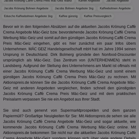
ist in j
Jacobs Krönung Caffè Crema Preis Mäc-Geiz Mainz
Kaffee Angebote
Jacobs Angebote
kan
Seiten
Bid
Jacobs Krönung Bohnen Angebote
Jacobs Bohnen Angebote 1kg
Kaffeebohnen Angebote
auf ein
We
enthal
Eduscho Kaffeebohnen Angebote 1kg
Kaffee günstig
Kaffee Preisvergleich
sic
zur Be
Bes
Besuche
Anz
Bevor wir in den folgenden Absätzen auf die aktuellen Jacobs Krönung Caffè
und
sie
Kampa
Crema Angebote Mäc-Geiz bzw. bevorstehende Jacobs Krönung Caffè Crema
für die 
Werbung Mäc-Geiz und somit auf den günstigen Jacobs Krönung Caffè Crema
TDCPM
1 Jahr
Die
The Trade Desk Inc.
Analys
Preis Mäc-Geiz eingehen, gibt es hier zunächst ein paar Infos übers
Inf
.adsrvr.org
verwen
der
Unternehmen. MÄC GEIZ Handelsgesellschaft mbH hat im Jahre 1994 seinen
Web
Ursprung in Deutschland. Dirk Bolmerg gründete den Nonfood-Discounter
Wer
ursprünglich als Mäc-Geiz. Das Zentrum von {UNTERHENMEN} steht in
En
mög
Landsberg. Aufgrund der Stellung des Unternehmens am Markt ist oftmals mit
Bes
einer Jacobs Krönung Caffè Crema Werbung Mäc-Geiz und somit einem
ges
günstigen Jacobs Krönung Caffè Crema Preis Mäc-Geiz zu rechnen. Mit
Aktionspreis.de können Sie die Jacobs Krönung Caffè Crema Angebote Mäc-
uid-bp-36033
.ads.stickyadstv.com
2 Monate
Die
Nut
Geiz mit anderen Angeboten vergleichen, finden schnell den günstigsten
Int
Jacobs Krönung Caffè Crema Preis Mäc-Geiz und mit dem praktischen
Web
Preisalarm verpassen Sie nie ein Angebot aus Ihrer Stadt.
ab,
Wer
dem
Sie sind auch genervt von Supermarktprospekten und dem ganzen
Prä
Papiermüll? Großartige Neuigkeiten für Sie: Mit Aktionspreis.de sehen sie alle
lie
Jacobs Krönung Caffè Crema Angebote Mäc-Geiz und sogar aktuelle, wie
3pi
3 Monate
Leg
ID5 Technology Ltd
kommende Jacobs Krönung Caffè Crema Werbung Mäc-Geiz online. Mit
den
.id5-sync.com
Aktionspreis.de bekommen Sie nicht nur die aktuellen Jacobs Krönung Caffè
We
Crema Angebote Mäc-Geiz sondern können sich über viele andere Details