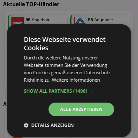
Aktuelle TOP-Händler
95
Angebote
55
Angebote
38 Tiefstpreise
30 Tiefstpreise
Diese Webseite verwendet
100
Angebote
110
Angebote
Cookies
30 Tiefstpreise
29 Tiefstpreise
Durch die weitere Nutzung unserer
73
Angebote
100
Angebote
Webseite stimmen Sie der Verwendung
27 Tiefstpreise
24 Tiefstpreise
von Cookies gemäß unserer Datenschutz-
62
Angebote
34
Angebote
Richtlinie zu.
Weitere Informationen
22 Tiefstpreise
19 Tiefstpreise
SHOW ALL PARTNERS
(1498) →
Aktuelle Angebote
ALLE AKZEPTIEREN
55
Angebote
4
Angebote
DETAILS ANZEIGEN
30 Tiefstpreise