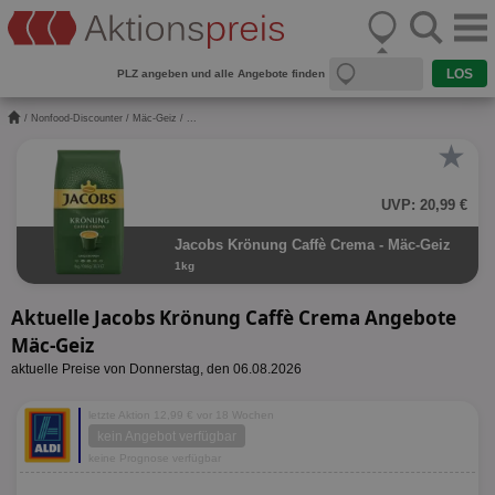
PLZ angeben und alle Angebote finden
/
Nonfood-Discounter
/
Mäc-Geiz
/ ...
★
UVP: 20,99 €
Jacobs Krönung Caffè Crema - Mäc-Geiz
1kg
Aktuelle Jacobs Krönung Caffè Crema Angebote
Mäc-Geiz
aktuelle Preise von Donnerstag, den 06.08.2026
letzte Aktion 12,99 € vor 18 Wochen
kein Angebot verfügbar
keine Prognose verfügbar