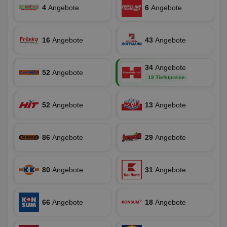
4
Angebote
6
Angebote
Name
Provider
/
Domäne
Ablaufdatum
Be
identifier
aktionspreis.de
1 Jahr
Log
16
Angebote
43
Angebote
securitytoken
aktionspreis.de
1 Jahr
Log
PHPSESSID
Session
Coo
PHP.net
An
www.aktionspreis.de
34
Angebote
wir
52
Angebote
Spr
19 Tiefstpreise
ein
die
Ben
52
Angebote
13
Angebote
ver
Nor
sic
gen
und
86
Angebote
29
Angebote
ver
die
gut
die
Anm
80
Angebote
31
Angebote
Ben
Sei
CookieScriptConsent
1 Monat
Die
CookieScript
66
Angebote
18
Angebote
Coo
www.aktionspreis.de
ver
Ein
für