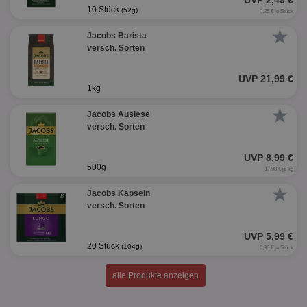
UVP 2,49 €
10 Stück
(52g)
0,25 € je Stück
★
Jacobs Barista
versch. Sorten
UVP 21,99 €
1kg
★
Jacobs Auslese
versch. Sorten
UVP 8,99 €
500g
17,98 € je kg
★
Jacobs Kapseln
versch. Sorten
UVP 5,99 €
20 Stück
(104g)
0,30 € je Stück
alle Produkte anzeigen