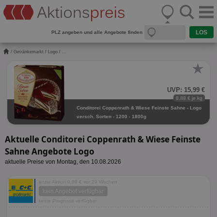
PLZ angeben und alle Angebote finden
/
Getränkemarkt
/
Logo
/ ...
★
UVP: 15,99 €
8,88 € je kg
Conditorei Coppenrath & Wiese Feinste Sahne - Logo
versch. Sorten - 1200 - 1800g
Aktuelle Conditorei Coppenrath & Wiese Feinste
Sahne Angebote Logo
aktuelle Preise von Montag, den 10.08.2026
letzte Aktion 9,99 € vor 29 Wochen
kein Angebot verfügbar
keine Prognose verfügbar