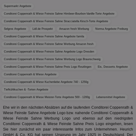
am häu
Supermarkt Angebote
viewer
1 Jahr
Wir
ORTEC B.V.
verwen
ve
.optinadserving.com
Analys
Conditorei Coppenrath & Wiese Feinste Sahne Himbeer-Bourbon-Vanille-Torte Angebote
Bes
Google
Inf
Cookie
Conditorei Coppenrath & Wiese Feinste Sahne Stracciatella Kirsch-Torte Angebote
un
verwen
zu 
Selgros Angebote
Lidl.de Prospekt
Amazon fresh Werbung
Norma Angebote Freiburg
eindeu
zu unt
Conditorei Coppenrath & Wiese Feinste Sahne Angebote famila
tuuid_lu
.360yield.com
3 Monate
Ent
indem e
Bes
generi
Conditorei Coppenrath & Wiese Feinste Sahne Werbung Amazon fresh
Bid
als Cli
Bes
zugewi
Conditorei Coppenrath & Wiese Feinste Sahne Angebote Logo Dresden
Web
ist in j
kan
Seiten
Conditorei Coppenrath & Wiese Feinste Sahne Werbung Logo Braunschweig
Bid
auf ein
We
Conditorei Coppenrath & Wiese Feinste Sahne Preis Logo Reutlingen
Eis, Desserts Angebote
enthal
sic
zur Be
Conditorei Coppenrath & Wiese Angebote
Bes
Besuche
Anz
und
Conditorei Coppenrath & Wiese Kuchenliebe Angebote 740 - 1250g
sie
Kampa
für die 
Tiefkühlkuchen & -Torten Angebote
TDCPM
1 Jahr
Die
The Trade Desk Inc.
Analys
Inf
.adsrvr.org
verwen
Conditorei Coppenrath & Wiese Meister-Torte Angebote 500 - 1200g
Lebensmittel Angebote
der
Web
Ehe wir in den nächsten Absätzen auf die laufenden Conditorei Coppenrath &
Wer
Wiese Feinste Sahne Angebote Logo bzw. nahende Conditorei Coppenrath &
En
mög
Wiese Feinste Sahne Werbung Logo und ebenso auf den niedrigsten
Bes
Conditorei Coppenrath & Wiese Feinste Sahne Preis Logo eingehen, lesen
ges
Sie hier zunächst ein paar interessante Infos zum Unternehmen. Heurich
GmbH & Co. KG hat seinen Ursprung im Jahr 1925 in Deutschland. Der
uid-bp-36033
.ads.stickyadstv.com
2 Monate
Die