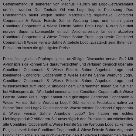
Nut
Getränkemarkt ist seinerzeit von Magnus Heurich als Logo-Getränkemarkt
Int
eröffnet worden. Der Zentrale Ort von Logo liegt in Petersberg. Das
Web
Unternehmen bietet wegen seiner Marktstellung regelmäßig Conditorei
ab,
Coppenrath & Wiese Feinste Sahne Werbung Logo und einen guten
Wer
dem
Conditorei Coppenrath & Wiese Feinste Sahne Preis Logo. Nutzen Sie statt
Prä
nervige Supermarktprospekte einfach Aktionspreis.de für den aktuellen
lie
Conditorei Coppenrath & Wiese Feinste Sahne Preis Logo sowie Conditorei
3pi
3 Monate
Leg
Coppenrath & Wiese Feinste Sahne Angebote Logo. Zusätzlich zeigt Ihnen der
ID5 Technology Ltd
den
.id5-sync.com
Preisalarm immer die günstigsten Preise.
We
Dri
Die unökologischen Papierprospekte unzähliger Discounter nerven Sie? Mit
Bes
We
Aktionspreis.de können Sie darauf verzichten und verfügen dennoch über alle
kön
Conditorei Coppenrath & Wiese Feinste Sahne Angebote Logo und
Ser
kommende Conditorei Coppenrath & Wiese Feinste Sahne Werbung Logo.
Hub
ber
Conditorei Coppenrath & Wiese Feinste Sahne Angebote Logo und
Wer
Wissenswertes zum Produkt und/oder dem Unternehmen finden Sie nur hier
ge
bei Aktionspreis.de . Wie lautet momentan der Conditorei Coppenrath & Wiese
Feinste Sahne Preis Logo? Kommt bald günstigere Conditorei Coppenrath &
PugT
1 Monat
Reg
PubMatic Inc.
ID,
.pubmatic.com
Wiese Feinste Sahne Werbung Logo? Gibt es eine Produktalternative zu
Ben
Sahne Torte bei Logo? Gelten nächste Woche wieder Conditorei Coppenrath
wi
& Wiese Feinste Sahne Angebote Logo? Sie haben ein echtes
Bes
Lieblingsprodukt? Aktivieren Sie unverzüglich den Preisalarm um wöchentlich
ide
We
alle Conditorei Coppenrath & Wiese Feinste Sahne Werbung Logo zu kennen.
ver
Es gibt derzeit keine Conditorei Coppenrath & Wiese Feinste Sahne Angebote
ver
Logo? Dann schauen Sie doch gleich bei den 87 weitere Unternehmen die auf