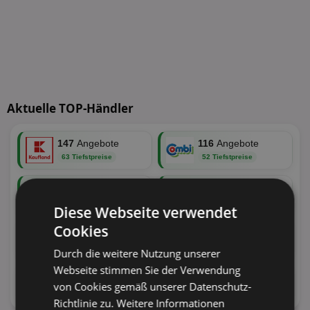
Aktuelle TOP-Händler
147
Angebote
116
Angebote
63 Tiefstpreise
52 Tiefstpreise
116
Angebote
113
Angebote
46 Tiefstpreise
41 Tiefstpreise
Diese Webseite verwendet
Cookies
88
Angebote
84
Angebote
33 Tiefstpreise
29 Tiefstpreise
Durch die weitere Nutzung unserer
Webseite stimmen Sie der Verwendung
62
Angebote
64
Angebote
von Cookies gemäß unserer Datenschutz-
26 Tiefstpreise
25 Tiefstpreise
Richtlinie zu.
Weitere Informationen