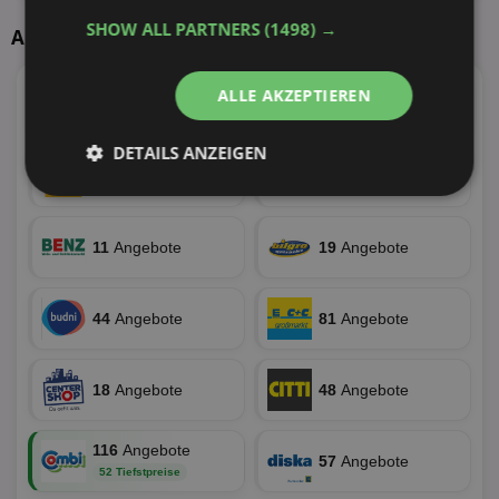
SHOW ALL PARTNERS
(1498) →
Aktuelle Angebote
ALLE AKZEPTIEREN
4
Angebote
54
Angebote
DETAILS ANZEIGEN
25
Angebote
37
Angebote
Unbedingt
Performance
erforderlich
11
Angebote
19
Angebote
Targeting
Funktionalität
44
Angebote
81
Angebote
Unklassifizierte
18
Angebote
48
Angebote
116
Angebote
57
Angebote
52 Tiefstpreise