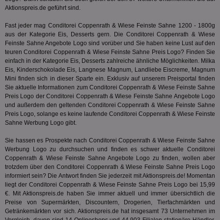
Anz
Aktionspreis.de geführt sind.
IDSYNC
1 Jahr
Die
Verizon
Inf
Communications Inc.
Fast jeder mag Conditorei Coppenrath & Wiese Feinste Sahne 1200 - 1800g
der
.analytics.yahoo.com
aus der Kategorie
Eis, Desserts
gern. Die Conditorei Coppenrath & Wiese
Web
Wer
Feinste Sahne Angebote Logo sind vorüber und Sie haben keine Lust auf den
En
teuren Conditorei Coppenrath & Wiese Feinste Sahne Preis Logo? Finden Sie
mög
einfach in der Kategorie
Eis, Desserts
zahlreiche ähnliche Möglichkeiten. Milka
Bes
ges
Eis, Kinderschokolade Eis, Langnese Magnum, Landliebe Eiscreme, Magnum
Mini finden sich in dieser Sparte ein. Exklusiv auf unserem Preisportal finden
TestIfCookieP
1 Jahr 1
Die
Smart AdServer SAS
Sie aktuelle Informationen zum Conditorei Coppenrath & Wiese Feinste Sahne
Monat
ve
.smartadserver.com
Preis Logo der Conditorei Coppenrath & Wiese Feinste Sahne Angebote Logo
Wer
Web
und außerdem den geltenden Conditorei Coppenrath & Wiese Feinste Sahne
rel
Preis Logo, solange es keine laufende Conditorei Coppenrath & Wiese Feinste
Sahne Werbung Logo gibt.
KRTBCOOKIE_80
3 Monate
Die
PubMatic, Inc.
We
.pubmatic.com
um 
Sie hassen es Prospekte nach Conditorei Coppenrath & Wiese Feinste Sahne
Onl
Werbung Logo zu durchsuchen und finden es schwer aktuelle Conditorei
Kam
Coppenrath & Wiese Feinste Sahne Angebote Logo zu finden, wollen aber
ind
ide
trotzdem über den Conditorei Coppenrath & Wiese Feinste Sahne Preis Logo
Nut
informiert sein? Die Antwort finden Sie jederzeit mit Aktionspreis.de! Momentan
int
liegt der Conditorei Coppenrath & Wiese Feinste Sahne Preis Logo bei 15,99
ein
€. Mit Aktionspreis.de haben Sie immer aktuell und immer übersichtlich die
ang
kan
Preise von Supermärkten, Discountern, Drogerien, Tierfachmärkten und
Anz
Getränkemärkten vor sich. Aktionspreis.de hat insgesamt 73 Unternehmen im
und