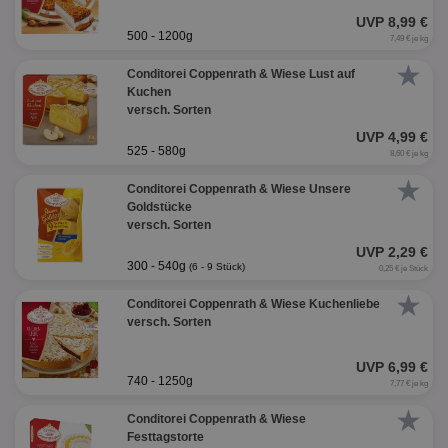
UVP 8,99 €
500 - 1200g
7,49 € je kg
★
Conditorei Coppenrath & Wiese Lust auf
Kuchen
versch. Sorten
UVP 4,99 €
525 - 580g
8,60 € je kg
★
Conditorei Coppenrath & Wiese Unsere
Goldstücke
versch. Sorten
UVP 2,29 €
300 - 540g
(6 - 9 Stück)
0,25 € je Stück
★
Conditorei Coppenrath & Wiese Kuchenliebe
versch. Sorten
UVP 6,99 €
740 - 1250g
7,77 € je kg
★
Conditorei Coppenrath & Wiese
Festtagstorte