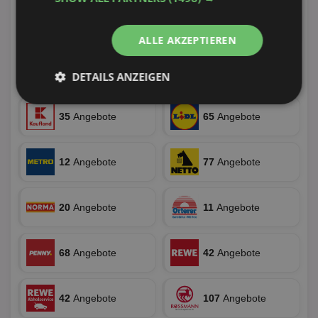
29
Angebote
29
Angebote
ALLE AKZEPTIEREN
33
Angebote
77
Angebote
DETAILS ANZEIGEN
Unbedingt
Performance
erforderlich
35
Angebote
65
Angebote
12
Angebote
77
Angebote
Targeting
Funktionalität
20
Angebote
11
Angebote
Unklassifizierte
68
Angebote
42
Angebote
42
Angebote
107
Angebote