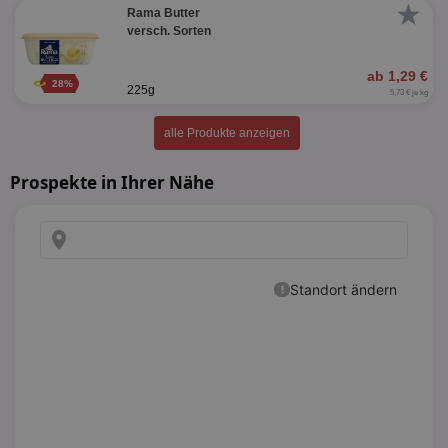
★
Rama Butter
versch. Sorten
ab 1,29 €
28%
225g
5,73 € je kg
alle Produkte anzeigen
Prospekte in Ihrer Nähe