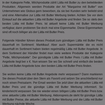
Benutzere
C
1 Monat 1
Adform
In der Kategorie
Fette, Milchprodukte
zählt Lätta mit Butter zu den beliebtesten
Sicherhei
Tag
da_ts
.adform.net
.optinadserving.com
1 Jahr
Dieses
tuuid_lu
.creative-serving.com
12 Monate
Ent
Produkten. Allgemein werden Produkte der Art "Margarine mit Butter" von
verbessern
verwen
Bes
spezifisch
Unternehmen wie Globus gern beworben, da sie bei Kunden sehr beliebt sind
Datum 
ar_debug
.googleadservices.com
3 Monate
Bid
mit A/B-Te
Uhrzei
und eine Alternative zur Lätta mit Butter Werbung bieten. Achten Sie vor dem
Bes
Sicherheit
des Nut
receive-
.doubleclick.net
6 Monate
Web
Einkauf auf die aktuellen Lätta mit Butter Angebote und finden Sie so stets den
die einziga
Websit
cookie-
kan
besten Lätta mit Butter Preis. Ist aktuell keine Lätta mit Butter Werbung
Chrome-B
verfol
deprecation
Bid
Umgebung
verfügbar, dann probieren Sie doch mal eine Eigenmarke. Diese Eigenmarken
Nutzer
We
verste
__gpi
.aktionspreis.de
1 Jahr
sind oft noch billiger als der Lätta mit Butter Preis.
sic
Leistu
Bes
zu verb
uid-bp-892
.ads.stickyadstv.com
2 Monate
Anz
Folgende Händler führen dieses Produkt zum günstigen Lätta mit Butter Preis
sie
c
.creative-
12 Monate
Dieses
dauerhaft im Sortiment: Marktkauf. Aber auch Supermärkte die es nicht
receive-
.adnxs.com
1 Jahr 1
serving.com
verwen
uid-bp-26913
cookie-
.ads.stickyadstv.com
Monat
1 Monat
Die
dauerhaft im Sortiment haben bieten regelmäßig Lätta mit Butter Angebote. In
Häufig
deprecation
ve
dem Sortiment der Händler findet man viele weitere Produkte der Kategorie
Besuch
Nut
"
Fette, Milchprodukte
". Der günstigste Lätta mit Butter Preis / Lätta mit Butter
identif
ver
__eoi
.aktionspreis.de
6 Monate
wie de
Angebote liegt bei x €. Nun wissen Sie wo Sie schnell und einfach die besten
auf
die Web
ko
uid-bp-717
.ads.stickyadstv.com
1 Monat
Lätta mit Butter Angebote bzw. den besten Lätta mit Butter Preis finden.
Es erfa
Nut
über d
Wer
uid-bp-23329
.ads.stickyadstv.com
2 Monate
des Nut
Sie wollen keine Lätta mit Butter Angebote mehr verpassen? Dann markieren
Website
Sie dieses Produkt über den Stern als Favorit und setzen Sie anschließend nur
wfivefivec
1 Jahr 1
Die
Roku Inc.
i
1 Jahr
OpenX
welche
Monat
Reg
.w55c.net
noch einen Preisalarm. Per Email werden Sie jetzt über die aktuellen Lätta mit
.openx.net
gelese
ber
Butter Preis und die günstige Lätta mit Butter Werbung informiert. So
We
uid-bp-951
.ads.stickyadstv.com
2 Monate
fw_ts
.optinadserving.com
1 Jahr
Dieses
kinderleicht verpassen Sie nie wieder einen billigen Lätta mit Butter Preis bzw.
verwen
KADUSERCOOKIE
1 Jahr
Die
eine aktuelle Lätta mit Butter Werbung. Aktionspreis.de steht für günstige Lätta
PubMatic Inc.
receive-
.criteo.com
1 Jahr
Effekti
Reg
.pubmatic.com
mit Butter Preise, die aktuelle Lätta mit Butter Werbung und die Lätta mit Butter
cookie-
Leistu
ber
deprecation
Werbung nächste Woche.
Werbe