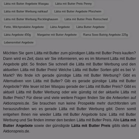
gut
Lätta mit Butter Angebote Wasgau
Lätta mit Butter Preis Penny
die
Anm
Lätta mit Butter Werbung nahkauf
Lätta mit Butter Angebote Pforzheim
Ben
Sei
Lätta mit Butter Werbung Recklinghausen
Lätta mit Butter Preis Remscheid
Fette, Milchprodukte Angebote
Lätta Angebote
Lätta Butter Angebote
CookieScriptConsent
1 Monat
Die
CookieScript
Coo
www.aktionspreis.de
Lätta Angebote 450g
Margarine mit Butter Angebote
Rama Sooo Buttrig Angebote 225g
ver
Ein
Lebensmittel Angebote
für
spe
Möchten Sie gern Lätta mit Butter zum günstigen Lätta mit Butter Preis kaufen?
Ban
Dann wird es Zeit, dass wir Sie informieren, wo es im Moment Lätta mit Butter
Scr
or
Angebote gibt. So finden Sie schnell die Lätta mit Butter Werbung und den
fun
aktuellen Lätta mit Butter Preis! Welche Lätta mit Butter Sorten gibt es bei V-
Markt? Wo finde ich gerade günstige Lätta mit Butter Werbung? Gibt es
Alternativen von Lätta mit Butter? Gib es gerade günstige Lätta mit Butter
Angebote? Wie teuer ist bei Wasgau gerade der Lätta mit Butter Preis? Gibt es
aktuell Lätta mit Butter Werbung oder wie günstig ist der aktuelle Lätta mit
Name
Provider
Provider
/
Domäne
/
Ablaufdatum
Beschre
Butter Preis? Für diese und viele weitere Fragen finden Sie die Antworten auf
Name
Ablaufdatum
Beschreib
Domäne
Aktionspreis.de. Sie brauchen nun keine Prospekte mehr durchforsten um
uid-bp-159
StickyADS.tv
2 Monate
Name
Provider
/
Domäne
Ablaufdatum
Beschr
herauszufinden wo es gerade Lätta mit Butter Werbung gibt. Denn somit
.ads.stickyadstv.com
chkChromeAb67Sec
.pubmatic.com
3 Monate
Dieses Coo
wahrschei
entgehen Ihnen nie wieder Lätta mit Butter Angebote bzw. Lätta mit Butter
_ga_BZ0Z3NWXX5
.aktionspreis.de
1 Jahr 1
Dieses
Name
Provider
/
Domäne
Ablaufdatum
Be
SyncRTB4
.pubmatic.com
3 Monate
um versch
Monat
von Go
Werbung und Sie finden immer den besten Lätta mit Butter Preis. Alle
Lätta mit
Funktione
Analyti
UserID1
2 Monate 29
Die
ADITION technologies
Butter Angebote
sowie der günstigste
Lätta mit Butter Preis
gibts stets auf
XANDR_PANID
3 Monate
Funktional
Xandr Inc.
um de
Tage
ve
AG
Aktionspreis.de.
Chrome-Br
.adnxs.com
Sitzung
Inf
.adfarm1.adition.com
testen, u
beizub
Bes