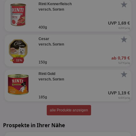
★
Rinti Kennerfleisch
versch. Sorten
UVP 1,69 €
400g
4,23 € je kg
★
Cesar
versch. Sorten
ab 0,79 €
11%
150g
5,27 € je kg
★
Rinti Gold
versch. Sorten
UVP 1,19 €
185g
6,43 € je kg
alle Produkte anzeigen
Prospekte in Ihrer Nähe