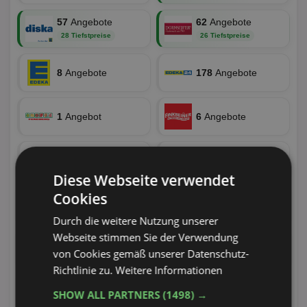
57
Angebote
62
Angebote
28 Tiefstpreise
26 Tiefstpreise
8
Angebote
178
Angebote
1
Angebot
6
Angebote
14
Angebote
38
Angebote
Diese Webseite verwendet
Cookies
52
Angebote
34
Angebote
Durch die weitere Nutzung unserer
Webseite stimmen Sie der Verwendung
24
Angebote
60
Angebote
von Cookies gemäß unserer Datenschutz-
Richtlinie zu.
Weitere Informationen
64
Angebote
39
Angebote
SHOW ALL PARTNERS
(1498) →