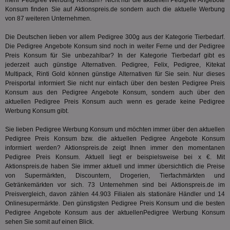
mehr Pedigree Werbung Konsum? Nicht nur die aktuellen Pedigree Angebote
APC
.doubleclick.net
6 Monate
die auf
A3
1 Jahr
Anz
Yahoo! Inc.
Konsum finden Sie auf Aktionspreis.de sondern auch die aktuelle Werbung
verbrac
Ya
.yahoo.com
von 87 weiteren Unternehmen.
Nutzer
wird, d
tt_viewer
12 Monate 4
Tea
Teads B.V.
bestim
Die Deutschen lieben vor allem Pedigree 300g aus der Kategorie
Tierbedarf
.
Tage
Coo
.teads.tv
geklick
auf
Die Pedigree Angebote Konsum sind noch in weiter Ferne und der Pedigree
hilft be
Web
Optimi
Preis Konsum für Sie unbezahlbar? In der Kategorie
Tierbedarf
gibt es
Vid
Anzei
jederzeit auch günstige Alternativen. Pedigree, Felix, Pedigree, Kitekat
per
und d
Multipack, Rinti Gold können günstige Alternativen für Sie sein. Nur dieses
Verstä
adx_ts
1 Jahr
Die
ORTEC B.V.
Preisportal informiert Sie nicht nur einfach über den besten Pedigree Preis
Nutzer
sic
.optinadserving.com
Konsum aus den Pedigree Angebote Konsum, sondern auch über den
Wer
pi
1 Tag
Dieses 
TradeTracker
aktuellen Pedigree Preis Konsum auch wenn es gerade keine Pedigree
Web
der Er
.pubmatic.com
Werbung Konsum gibt.
Inform
digitalAudience
1 Jahr
Dig
Social Audience B.V.
das Nu
Coo
.target.digitalaudience.io
auf Web
Sie lieben Pedigree Werbung Konsum und möchten immer über den aktuellen
dig
verfolg
Pedigree Preis Konsum bzw. die aktuellen Pedigree Angebote Konsum
Onl
Besuch
Er
informiert werden? Aktionspreis.de zeigt Ihnen immer den momentanen
Geräte
zu 
Market
Pedigree Preis Konsum. Aktuell liegt er beispielsweise bei x €. Mit
Aktionspreis.de haben Sie immer aktuell und immer übersichtlich die Preise
tuuid
.360yield.com
3 Monate
Die
_ga
1 Jahr 1
Dieser
Google LLC
von Supermärkten, Discountern, Drogerien, Tierfachmärkten und
hau
Monat
ist mit
.aktionspreis.de
bid
Getränkemärkten vor sich. 73 Unternehmen sind bei Aktionspreis.de im
Univers
Wer
verknüp
Preisvergleich, davon zählen 44.903 Filialen als stationäre Händler und 14
Web
eine wi
Onlinesupermärkte. Den günstigsten Pedigree Preis Konsum und die besten
rel
Aktuali
Pedigree Angebote Konsum aus der aktuellenPedigree Werbung Konsum
am häu
viewer
1 Jahr
Wir
ORTEC B.V.
verwen
sehen Sie somit auf einen Blick.
ve
.optinadserving.com
Analys