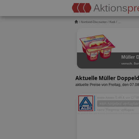
/
Nonfood-Discounter
/
Kodi
/ ...
Müller 
versch. Sor
Aktuelle Müller Doppel
aktuelle Preise von Freitag, den 07.0
letzte Aktion 0,99 € vor 17 
kein Angebot verfügbar
keine Prognose verfügbar