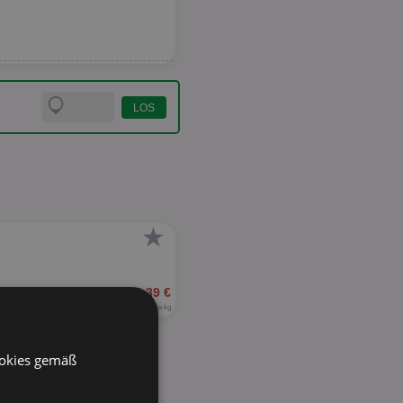
★
ab 0,39 €
2,60 € je kg
ookies gemäß