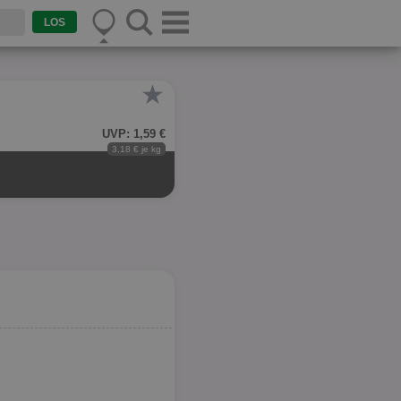
★
UVP: 1,59 €
3,18 € je kg