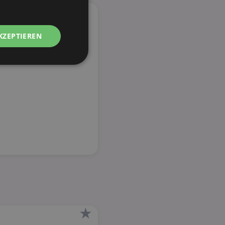
KZEPTIEREN
Unklassifizierte
zierte
meldung und die
wendet werden.
★