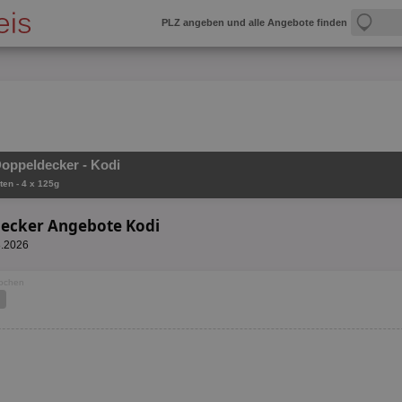
PLZ angeben und alle Angebote finden
Doppeldecker - Kodi
ten - 4 x 125g
decker Angebote Kodi
8.2026
Wochen