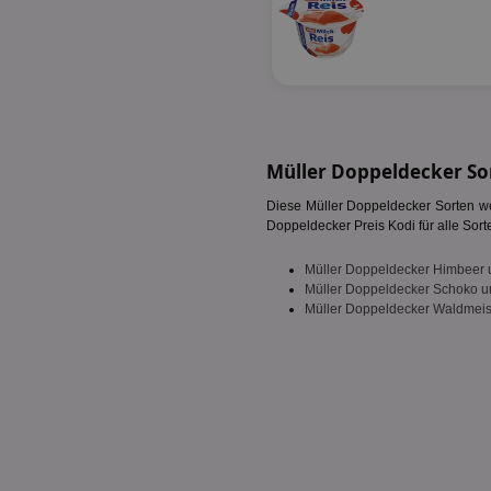
fw_ts
receive-cookie-dep
__gpi
wfivefivec
uid-bp-892
KADUSERCOOKIE
receive-cookie-dep
pi
__eoi
Müller Doppeldecker So
A3
uid-bp-717
_ga
Diese Müller Doppeldecker Sorten wer
tt_viewer
uid-bp-23329
Doppeldecker Preis Kodi für alle Sort
i
Müller Doppeldecker Himbeer u
adx_ts
Müller Doppeldecker Schoko un
uid-bp-951
Müller Doppeldecker Waldmeist
digitalAudience
receive-cookie-dep
APC
tuuid
viewer