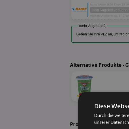
letzte Aktion 0,99 € vor 13 
kein Angebot verfügbar
nächste Aktion in ca. 1 - 2 
mehr Angebote?
Geben Sie Ihre PLZ an, um regio
Alternative Produkte - 
34%
Diese Webse
Durch die weiter
unserer Datenschu
Prospekte in Ihrer Nähe