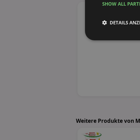
SHOW ALL PAR
DETAILS ANZ
Unbedingt
erforderlich
Unbed
Unbedingt erforderli
Kontoverwaltung. Oh
Name
Weitere Produkte von M
identifier
securitytoken