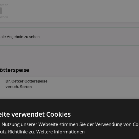
Wochen
Wochen
nale Angebote zu sehen.
Götterspeise
Dr. Oetker Götterspeise
versch. Sorten
150g
ite verwendet Cookies
alle Produkte anzeigen
e Nutzung unserer Webseite stimmen Sie der Verwendung von C
tz-Richtlinie zu.
Weitere Informationen