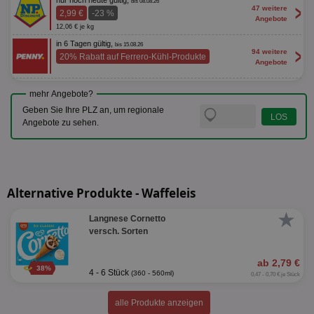
nur noch heute gültig,
bis 08.08.26
>
47 weitere
2,99 €
-23 %
Angebote
12,06 € je kg
in 6 Tagen gültig,
bis 15.08.26
>
94 weitere
20% Rabatt auf Ferrero-Kühl-Produkte
Angebote
mehr Angebote?
Geben Sie Ihre PLZ an, um regionale
Angebote zu sehen.
Alternative Produkte - Waffeleis
★
Langnese Cornetto
versch. Sorten
ab 2,79 €
38%
4 - 6 Stück
(360 - 560ml)
0,47 - 0,70 € je Stück
alle Produkte anzeigen