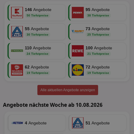
146
Angebote
95
Angebote
50 Tiefstpreise
38 Tiefstpreise
Unklassifizierte
55
Angebote
73
Angebote
30 Tiefstpreise
25 Tiefstpreise
110
Angebote
100
Angebote
24 Tiefstpreise
21 Tiefstpreise
Unbedingt erforderlich
Performance
62
Angebote
72
Angebote
Targeting
Funktionalität
Unklassifizierte
19 Tiefstpreise
19 Tiefstpreise
Unbedingt erforderliche Cookies ermöglichen
wesentliche Kernfunktionen der Website wie die
Benutzeranmeldung und die Kontoverwaltung.
Alle aktuellen Angebote anzeigen
Ohne die unbedingt erforderlichen Cookies kann die
Website nicht ordnungsgemäß verwendet werden.
Angebote nächste Woche ab 10.08.2026
Name
Provider
/
Domäne
Ablaufdatum
Be
identifier
aktionspreis.de
1 Jahr
Log
4
Angebote
51
Angebote
securitytoken
aktionspreis.de
1 Jahr
Log