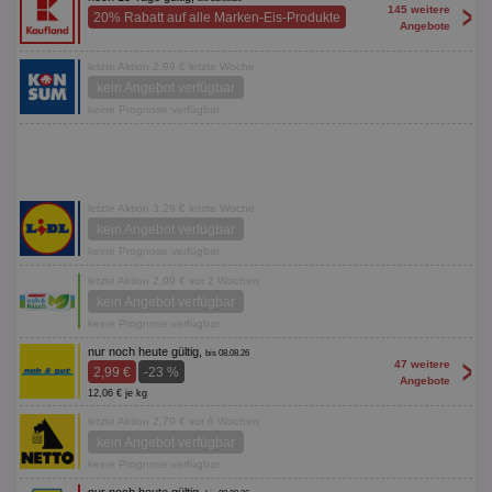
>
145 weitere
20% Rabatt auf alle Marken-Eis-Produkte
Angebote
letzte Aktion 2,99 € letzte Woche
kein Angebot verfügbar
keine Prognose verfügbar
letzte Aktion 3,29 € letzte Woche
kein Angebot verfügbar
keine Prognose verfügbar
letzte Aktion 2,99 € vor 2 Wochen
kein Angebot verfügbar
keine Prognose verfügbar
nur noch heute gültig,
bis 08.08.26
>
47 weitere
2,99 €
-23 %
Angebote
12,06 € je kg
letzte Aktion 2,79 € vor 6 Wochen
kein Angebot verfügbar
keine Prognose verfügbar