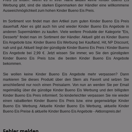
Preis zu finden. Wenn es in Ihrer Nähe aktuell keine Kinder Bueno Eis
für die 
Werbung gibt, sind die starken Eigenmarken der Händler eine willkommene
TDCPM
1 Jahr
Die
The Trade Desk Inc.
Analys
Inf
.adsrvr.org
verwen
Ausweichmöglichkeit zum hohen Kinder Bueno Eis Preis.
der
Web
Im Sortiment von findet man den Artikel zum guten Kinder Bueno Eis Preis
Wer
En
dauerhaft. Aber es gibt auch hin und wieder Kinder Bueno Eis Angebote in
mög
anderen Supermärkten zu kaufen. Viele weitere Produkte der Kategorie "
Eis,
Bes
Desserts
" findet man im Sortiment der Händler. Aktuell gibt es Kinder Bueno
ges
Eis Angebote bzw. Kinder Bueno Eis Werbung bei Kaufland, Hit, NP Discount,
uid-bp-36033
.ads.stickyadstv.com
2 Monate
Die
nah und gut. Aktuell liegt der günstigste Kinder Bueno Eis Preis / Kinder Bueno
Nut
Eis Angebote bei 2,99 €. Jetzt wissen Sie immer, wo Sie den günstigsten
Int
Kinder Bueno Eis Preis bzw. die besten Kinder Bueno Eis Angebote
Web
bekommen.
ab,
Wer
dem
Sie wollen keine Kinder Bueno Eis Angebote mehr verpassen? Dann
Prä
markieren Sie dieses Produkt über den Stern als Favorit und setzen Sie
lie
anschließend nur noch einen Preisalarm. Von nun an werden Sie per Email
3pi
3 Monate
Leg
ID5 Technology Ltd
regelmäßig über die günstige Kinder Bueno Eis Werbung und den billigsten
den
.id5-sync.com
Kinder Bueno Eis Preis informiert. So kinderleichter verpassen Sie nie wieder
We
einen rabattierten Kinder Bueno Eis Preis bzw. eine gegenwärtige Kinder
Dri
Bes
Bueno Eis Werbung. Aktuelle Kinder Bueno Eis Werbung, aktuelle Kinder
We
Bueno Eis Preise & aktuelle Kinder Bueno Eis Angebote - Aktionspreis.de!
kön
Ser
Hub
ber
Fehler melden
Wer