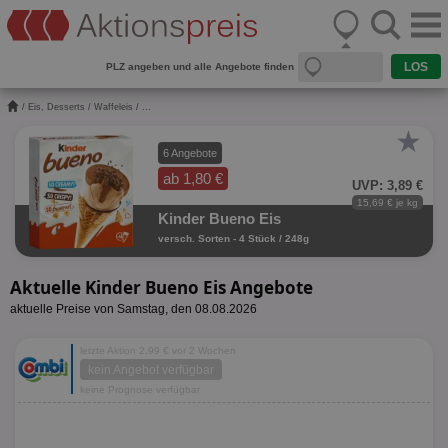
PLZ angeben und alle Angebote finden
/
Eis, Desserts
/
Waffeleis
/ ...
★
6 Angebote
ab 1,80 €
UVP: 3,89 €
15,69 € je kg
Kinder Bueno Eis
versch. Sorten - 4 Stück / 248g
Aktuelle Kinder Bueno Eis Angebote
aktuelle Preise von Samstag, den 08.08.2026
letzte Aktion 2,99 € vor 2 Wochen
kein Angebot verfügbar
keine Prognose verfügbar