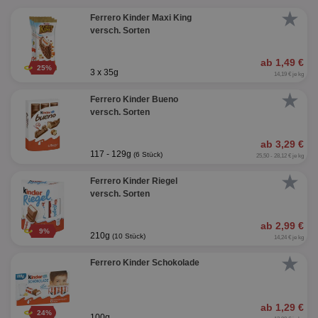
★
Ferrero Kinder Maxi King
versch. Sorten
ab 1,49 €
25%
3 x 35g
14,19 € je kg
★
Ferrero Kinder Bueno
versch. Sorten
ab 3,29 €
117 - 129g
(6 Stück)
25,50 - 28,12 € je kg
★
Ferrero Kinder Riegel
versch. Sorten
ab 2,99 €
9%
210g
(10 Stück)
14,24 € je kg
★
Ferrero Kinder Schokolade
ab 1,29 €
24%
100g