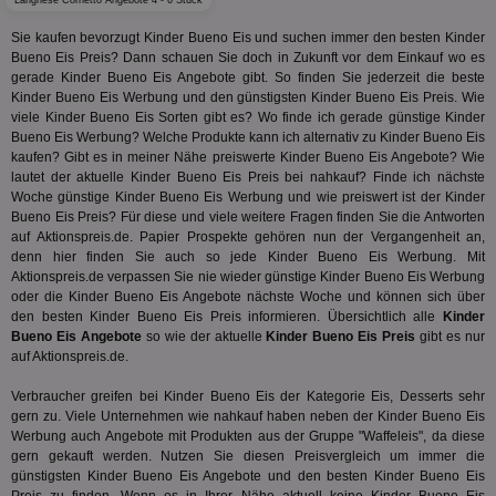
Coo
Langnese Cornetto Angebote 4 - 6 Stück
.target.digitalaudience.io
auf Web
dig
verfolg
Onl
Sie kaufen bevorzugt Kinder Bueno Eis und suchen immer den besten Kinder
Besuch
Er
Geräte
Bueno Eis Preis? Dann schauen Sie doch in Zukunft vor dem Einkauf wo es
zu 
Market
gerade Kinder Bueno Eis Angebote gibt. So finden Sie jederzeit die beste
tuuid
.360yield.com
3 Monate
Die
Kinder Bueno Eis Werbung und den günstigsten Kinder Bueno Eis Preis. Wie
_ga
1 Jahr 1
Dieser
Google LLC
hau
Monat
ist mit
viele Kinder Bueno Eis Sorten gibt es? Wo finde ich gerade günstige Kinder
.aktionspreis.de
bid
Univers
Bueno Eis Werbung? Welche Produkte kann ich alternativ zu Kinder Bueno Eis
Wer
verknüp
kaufen? Gibt es in meiner Nähe preiswerte Kinder Bueno Eis Angebote? Wie
Web
eine wi
rel
lautet der aktuelle Kinder Bueno Eis Preis bei nahkauf? Finde ich nächste
Aktuali
am häu
Woche günstige Kinder Bueno Eis Werbung und wie preiswert ist der Kinder
viewer
1 Jahr
Wir
ORTEC B.V.
verwen
Bueno Eis Preis? Für diese und viele weitere Fragen finden Sie die Antworten
ve
.optinadserving.com
Analys
Bes
auf Aktionspreis.de. Papier Prospekte gehören nun der Vergangenheit an,
Google
Inf
Cookie
denn hier finden Sie auch so jede Kinder Bueno Eis Werbung. Mit
un
verwen
Aktionspreis.de verpassen Sie nie wieder günstige Kinder Bueno Eis Werbung
zu 
eindeu
oder die Kinder Bueno Eis Angebote nächste Woche und können sich über
zu unt
tuuid_lu
.360yield.com
3 Monate
Ent
den besten Kinder Bueno Eis Preis informieren. Übersichtlich alle
Kinder
indem e
Bes
generi
Bueno Eis Angebote
so wie der aktuelle
Kinder Bueno Eis Preis
gibt es nur
Bid
als Cli
auf Aktionspreis.de.
Bes
zugewi
Web
ist in j
kan
Seiten
Verbraucher greifen bei Kinder Bueno Eis der Kategorie
Eis, Desserts
sehr
Bid
auf ein
gern zu. Viele Unternehmen wie nahkauf haben neben der Kinder Bueno Eis
We
enthal
Werbung auch Angebote mit Produkten aus der Gruppe "Waffeleis", da diese
sic
zur Be
Bes
gern gekauft werden. Nutzen Sie diesen Preisvergleich um immer die
Besuche
Anz
und
günstigsten Kinder Bueno Eis Angebote und den besten Kinder Bueno Eis
sie
Kampa