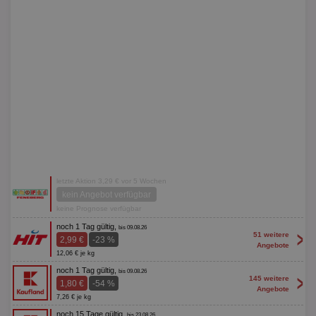
letzte Aktion 3,29 € vor 5 Wochen
kein Angebot verfügbar
keine Prognose verfügbar
noch 1 Tag gültig,
bis 09.08.26
>
51 weitere
2,99 €
-23 %
Angebote
12,06 € je kg
noch 1 Tag gültig,
bis 09.08.26
>
145 weitere
1,80 €
-54 %
Angebote
7,26 € je kg
noch 15 Tage gültig,
bis 23.08.26