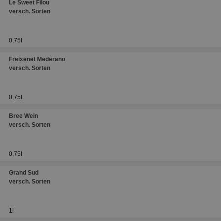
Le Sweet Filou
versch. Sorten
0,75l
Freixenet Mederano
versch. Sorten
0,75l
Bree Wein
versch. Sorten
0,75l
Grand Sud
versch. Sorten
1l