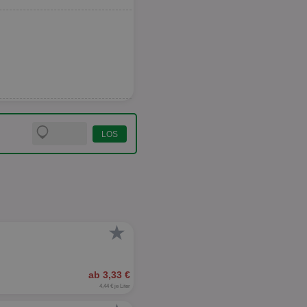
★
ab 3,33 €
4,44 € je Liter