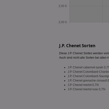
PHPSESSID
CookieScriptConse
J.P. Chenet Sorten
Diese J.P. Chenet Sorten werden vom H
Auch sind nicht alle Sorten bei allen 
Name
Name
Name
Name
J.P. Chenet cabernet-syrah 0,7
_ga_BZ0Z3NWXX5
uid-bp-159
J.P. Chenet Colombard-Chardo
UserID1
chkChromeAb67Se
J.P. Chenet Colombard-Sauvig
da_ts
SyncRTB4
J.P. Chenet grenache cinsault 0
J.P. Chenet merlot 0,75l
XANDR_PANID
tuuid_lu
J.P. Chenet merlot rose 0,75l
c
C
uid-bp-26913
ar_debug