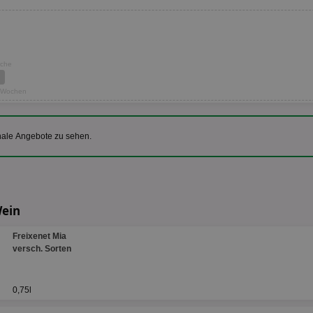
oche
7 Wochen
nale Angebote zu sehen.
Wein
Freixenet Mia
versch. Sorten
0,75l