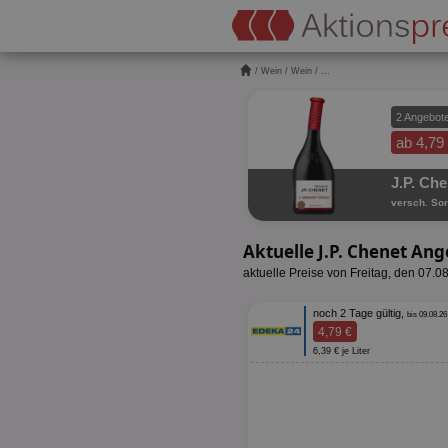
/
Wein
/
Wein
/ ...
2 Angebot
ab 4,79
J.P. Che
versch. Sor
Aktuelle J.P. Chenet An
aktuelle Preise von Freitag, den 07.0
noch 2 Tage gültig,
bis 09.08.26
4,79 €
6,39 € je Liter