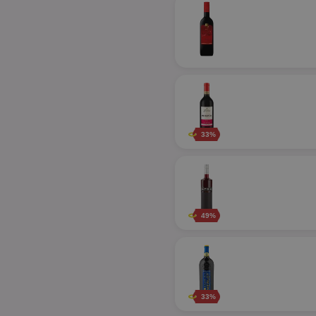
33%
49%
33%