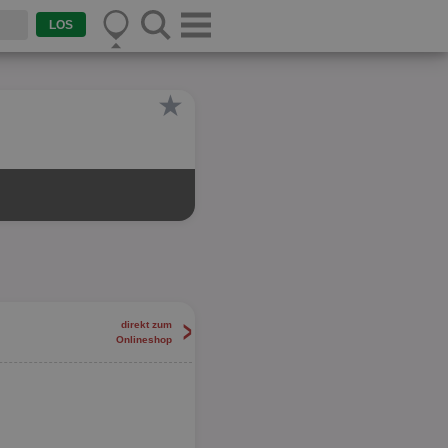
★
>
direkt zum
Onlineshop