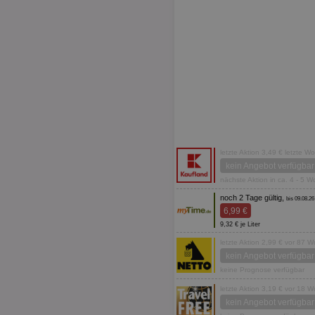
letzte Aktion 3,49 € letzte W
kein Angebot verfügbar
nächste Aktion in ca. 4 - 5 
noch 2 Tage gültig,
bis 09.08.26
6,99 €
9,32 € je Liter
letzte Aktion 2,99 € vor 87 
kein Angebot verfügbar
keine Prognose verfügbar
letzte Aktion 3,19 € vor 18 
kein Angebot verfügbar