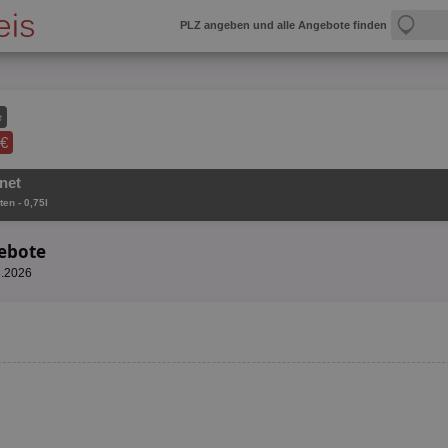
PLZ angeben und alle Angebote finden
e
 €
net
ten - 0,75l
gebote
8.2026