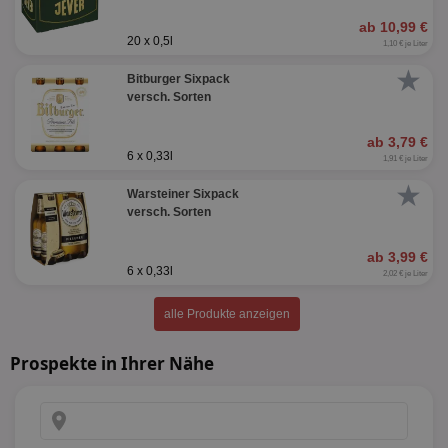
ab 10,99 €
20 x 0,5l
1,10 € je Liter
★
Bitburger Sixpack
versch. Sorten
ab 3,79 €
6 x 0,33l
1,91 € je Liter
★
Warsteiner Sixpack
versch. Sorten
ab 3,99 €
6 x 0,33l
2,02 € je Liter
alle Produkte anzeigen
Prospekte in Ihrer Nähe