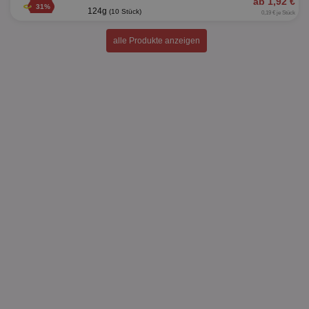
ab 1,92 €
31%
124g
(10 Stück)
0,19 € je Stück
alle Produkte anzeigen