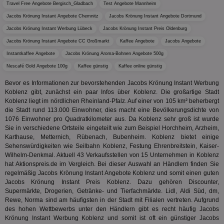
tuuid_lu
.360yield.com
3 Monate
Ent
indem e
Travel Free Angebote Bergisch_Gladbach
Test Angebote Mannheim
Bes
generi
Bid
als Cli
Jacobs Krönung Instant Angebote Chemnitz
Jacobs Krönung Instant Angebote Dortmund
Bes
zugewi
Web
Jacobs Krönung Instant Werbung Lübeck
Jacobs Krönung Instant Preis Oldenburg
ist in j
kan
Seiten
Jacobs Krönung Instant Angebote CC Großmarkt
Kaffee Angebote
Jacobs Angebote
Bid
auf ein
We
enthal
Instantkaffee Angebote
Jacobs Krönung Aroma-Bohnen Angebote 500g
sic
zur Be
Bes
Besuche
Nescafé Gold Angebote 100g
Kaffee günstig
Kaffee online günstig
Anz
und
sie
Kampa
Bevor es Informationen zur bevorstehenden Jacobs Krönung Instant Werbung
für die 
Koblenz gibt, zunächst ein paar Infos über Koblenz. Die großartige Stadt
TDCPM
1 Jahr
Die
The Trade Desk Inc.
Analys
Inf
.adsrvr.org
verwen
Koblenz liegt im nördlichen Rheinland-Pfalz. Auf einer von 105 km² beherbergt
der
die Stadt rund 113.000 Einwohner, dies macht eine Bevölkerungsdichte von
Web
1076 Einwohner pro Quadratkilometer aus. Da Koblenz sehr groß ist wurde
Wer
En
Sie in verschiedene Ortsteile eingeteilt wie zum Beispiel Horchheim, Arzheim,
mög
Karthause, Metternich, Rübenach, Bubenheim. Koblenz bietet einige
Bes
Sehenswürdigkeiten wie Seilbahn Koblenz, Festung Ehrenbreitstein, Kaiser-
ges
Wilhelm-Denkmal. Aktuell 43 Verkaufsstellen von 15 Unternehmen in Koblenz
uid-bp-36033
.ads.stickyadstv.com
2 Monate
Die
hat Aktionspreis.de im Vergleich. Bei dieser Auswahl an Händlern finden Sie
Nut
regelmäßig Jacobs Krönung Instant Angebote Koblenz und somit einen guten
Int
Jacobs Krönung Instant Preis Koblenz. Dazu gehören Discounter,
Web
ab,
Supermärkte, Drogerien, Getränke- und Tierfachmärkte. Lidl, Aldi Süd, dm,
Wer
Rewe, Norma sind am häufigsten in der Stadt mit Filialen vertreten. Aufgrund
dem
des hohen Wettbewerbs unter den Händlern gibt es recht häufig Jacobs
Prä
Krönung Instant Werbung Koblenz und somit ist oft ein günstiger Jacobs
lie