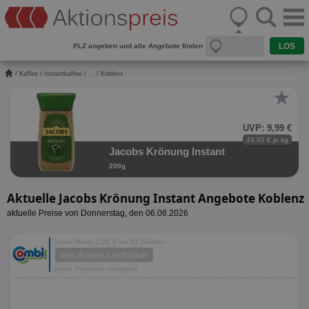
PLZ angeben und alle Angebote finden
/
Kaffee
/
Instantkaffee
/
...
/ Koblenz
★
UVP: 9,99 €
49,95 € je kg
Jacobs Krönung Instant
200g
Aktuelle Jacobs Krönung Instant Angebote Koblenz
aktuelle Preise von Donnerstag, den 06.08.2026
letzte Aktion 5,00 € vor 91 Wochen
kein Angebot verfügbar
keine Prognose verfügbar