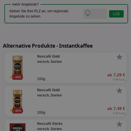
mehr Angebote?
Geben Sie Ihre PLZ an, um regionale
Angebote zu sehen.
Alternative Produkte - Instantkaffee
★
Nescafé Gold
versch. Sorten
ab 7,29 €
44%
100g
72,90 € je kg
★
Nescafé Gold
versch. Sorten
ab 7,49 €
40%
200g
37,45 € je kg
★
Nescafé Sticks
versch. Sorten