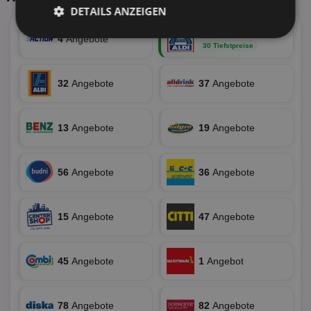
DETAILS ANZEIGEN
55
Angebote
4
Angebote
Unbedingt
Performance
30 Tiefstpreise
erforderlich
32
Angebote
37
Angebote
Targeting
Funktionalität
13
Angebote
19
Angebote
Unklassifizierte
56
Angebote
36
Angebote
15
Angebote
47
Angebote
Unbedingt erforderlich
Performance
45
Angebote
1
Angebot
Targeting
Funktionalität
Unklassifizierte
Unbedingt erforderliche Cookies ermöglichen
78
Angebote
82
Angebote