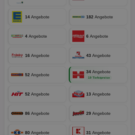
wesentliche Kernfunktionen der Website wie die
Benutzeranmeldung und die Kontoverwaltung.
Ohne die unbedingt erforderlichen Cookies kann die
Website nicht ordnungsgemäß verwendet werden.
14
Angebote
182
Angebote
Name
Provider
/
Domäne
Ablaufdatum
Be
identifier
aktionspreis.de
1 Jahr
Log
4
Angebote
6
Angebote
securitytoken
aktionspreis.de
1 Jahr
Log
PHPSESSID
Session
Coo
PHP.net
An
www.aktionspreis.de
16
Angebote
43
Angebote
wir
Spr
ein
34
Angebote
die
52
Angebote
Ben
19 Tiefstpreise
ver
Nor
sic
gen
52
Angebote
13
Angebote
und
ver
die
gut
86
Angebote
29
Angebote
die
Anm
Ben
Sei
80
Angebote
31
Angebote