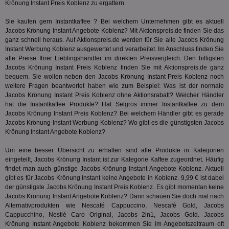
Krönung Instant Preis Koblenz zu ergattern.
3pi
3 Monate
Leg
ID5 Technology Ltd
den
.id5-sync.com
Sie kaufen gern Instantkaffee ? Bei welchem Unternehmen gibt es aktuell
We
Jacobs Krönung Instant Angebote Koblenz? Mit Aktionspreis.de finden Sie das
Dri
Bes
ganz schnell heraus. Auf Aktionspreis.de werden für Sie alle Jacobs Krönung
We
Instant Werbung Koblenz ausgewertet und verarbeitet. Im Anschluss finden Sie
kön
alle Preise Ihrer Lieblingshändler im direkten Preisvergleich. Den billigsten
Ser
Hub
Jacobs Krönung Instant Preis Koblenz finden Sie mit Aktionspreis.de ganz
ber
bequem. Sie wollen neben den Jacobs Krönung Instant Preis Koblenz noch
Wer
weitere Fragen beantwortet haben wie zum Beispiel: Was ist der normale
ge
Jacobs Krönung Instant Preis Koblenz ohne Aktionsrabatt? Welcher Händler
PugT
1 Monat
Reg
PubMatic Inc.
hat die Instantkaffee Produkte? Hat
Selgros
immer Instantkaffee zu dem
ID,
.pubmatic.com
Jacobs Krönung Instant Preis Koblenz? Bei welchem Händler gibt es gerade
Ben
Jacobs Krönung Instant Werbung Koblenz? Wo gibt es die günstigsten Jacobs
wi
Bes
Krönung Instant Angebote Koblenz?
ide
We
Um eine besser Übersicht zu erhalten sind alle Produkte in Kategorien
ver
eingeteilt, Jacobs Krönung Instant ist zur Kategorie
Kaffee
zugeordnet. Häufig
ver
Anz
findet man auch günstige Jacobs Krönung Instant Angebote Koblenz. Aktuell
gibt es für Jacobs Krönung Instant keine Angebote in Koblenz. 9,99 € ist dabei
IDSYNC
1 Jahr
Die
Verizon
der günstigste Jacobs Krönung Instant Preis Koblenz. Es gibt momentan keine
Inf
Communications Inc.
Jacobs Krönung Instant Angebote Koblenz? Dann schauen Sie doch mal nach
der
.analytics.yahoo.com
Web
Alternativprodukten wie Nescafé Cappuccino, Nescafé Gold,
Jacobs
Wer
Cappucchino
, Nestlé Caro Original, Jacobs 2in1, Jacobs Gold. Jacobs
En
Krönung Instant Angebote Koblenz bekommen Sie im Angebotszeitraum oft
mög