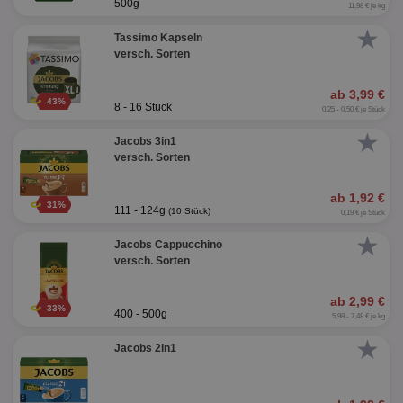
500g
11,98 € je kg
★
Tassimo Kapseln
versch. Sorten
ab 3,99 €
43%
8 - 16 Stück
0,25 - 0,50 € je Stück
★
Jacobs 3in1
versch. Sorten
ab 1,92 €
31%
111 - 124g
(10 Stück)
0,19 € je Stück
★
Jacobs Cappucchino
versch. Sorten
ab 2,99 €
33%
400 - 500g
5,98 - 7,48 € je kg
★
Jacobs 2in1