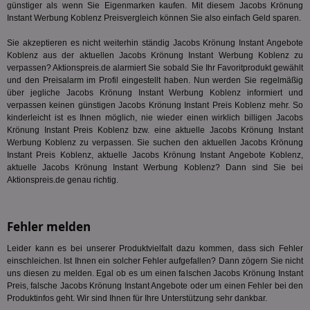
Bes
günstiger als wenn Sie Eigenmarken kaufen. Mit diesem Jacobs Krönung
ges
Instant Werbung Koblenz Preisvergleich können Sie also einfach Geld sparen.
TestIfCookieP
1 Jahr 1
Die
Smart AdServer SAS
Sie akzeptieren es nicht weiterhin ständig Jacobs Krönung Instant Angebote
Monat
ve
.smartadserver.com
Wer
Koblenz aus der aktuellen Jacobs Krönung Instant Werbung Koblenz zu
Web
verpassen? Aktionspreis.de alarmiert Sie sobald Sie Ihr Favoritprodukt gewählt
rel
und den Preisalarm im Profil eingestellt haben. Nun werden Sie regelmäßig
über jegliche Jacobs Krönung Instant Werbung Koblenz informiert und
KRTBCOOKIE_80
3 Monate
Die
PubMatic, Inc.
We
.pubmatic.com
verpassen keinen günstigen Jacobs Krönung Instant Preis Koblenz mehr. So
um 
kinderleicht ist es Ihnen möglich, nie wieder einen wirklich billigen Jacobs
Onl
Krönung Instant Preis Koblenz bzw. eine aktuelle Jacobs Krönung Instant
Kam
ind
Werbung Koblenz zu verpassen. Sie suchen den aktuellen Jacobs Krönung
ide
Instant Preis Koblenz, aktuelle Jacobs Krönung Instant Angebote Koblenz,
Nut
aktuelle Jacobs Krönung Instant Werbung Koblenz? Dann sind Sie bei
int
Aktionspreis.de genau richtig.
ein
ang
kan
Anz
und
Fehler melden
und
We
wer
Leider kann es bei unserer Produktvielfalt dazu kommen, dass sich Fehler
Anz
einschleichen. Ist Ihnen ein solcher Fehler aufgefallen? Dann zögern Sie nicht
Ben
uns diesen zu melden. Egal ob es um einen falschen Jacobs Krönung Instant
Preis, falsche Jacobs Krönung Instant Angebote oder um einen Fehler bei den
demdex
6 Monate
Mit
Adobe Inc.
Ad
.demdex.net
Produktinfos geht. Wir sind Ihnen für Ihre Unterstützung sehr dankbar.
gr