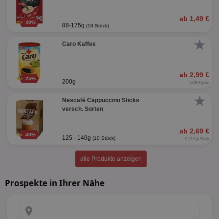
ab 1,49 €
40%
88-175g
(10 Stück)
★
Caro Kaffee
ab 2,99 €
25%
200g
14,95 € je kg
★
Nescafé Cappuccino Sticks
versch. Sorten
ab 2,69 €
40%
125 - 140g
(10 Stück)
0,27 € je Stück
alle Produkte anzeigen
Prospekte in Ihrer Nähe