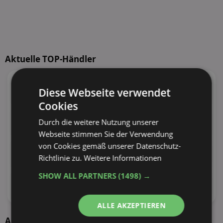
Aktuelle TOP-Händler
95
Angebote
55
Angebote
Diese Webseite verwendet
38 Tiefstpreise
30 Tiefstpreise
Cookies
100
Angebote
110
Angebote
Durch die weitere Nutzung unserer
30 Tiefstpreise
29 Tiefstpreise
Webseite stimmen Sie der Verwendung
von Cookies gemäß unserer Datenschutz-
73
Angebote
100
Angebote
Richtlinie zu.
Weitere Informationen
27 Tiefstpreise
24 Tiefstpreise
SHOW ALL PARTNERS
(1498) →
62
Angebote
34
Angebote
22 Tiefstpreise
19 Tiefstpreise
ALLE AKZEPTIEREN
Aktuelle Angebote