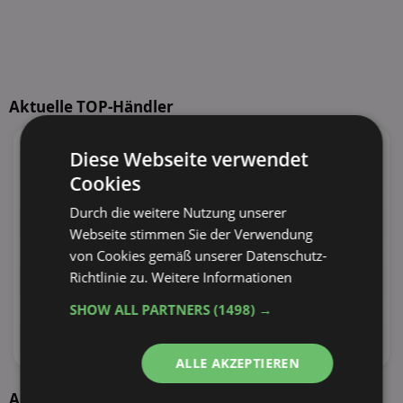
Aktuelle TOP-Händler
95
Angebote
55
Angebote
Diese Webseite verwendet
38 Tiefstpreise
30 Tiefstpreise
Cookies
100
Angebote
110
Angebote
Durch die weitere Nutzung unserer
30 Tiefstpreise
29 Tiefstpreise
Webseite stimmen Sie der Verwendung
von Cookies gemäß unserer Datenschutz-
73
Angebote
100
Angebote
Richtlinie zu.
Weitere Informationen
27 Tiefstpreise
24 Tiefstpreise
SHOW ALL PARTNERS
(1498) →
62
Angebote
34
Angebote
22 Tiefstpreise
19 Tiefstpreise
ALLE AKZEPTIEREN
Aktuelle Angebote