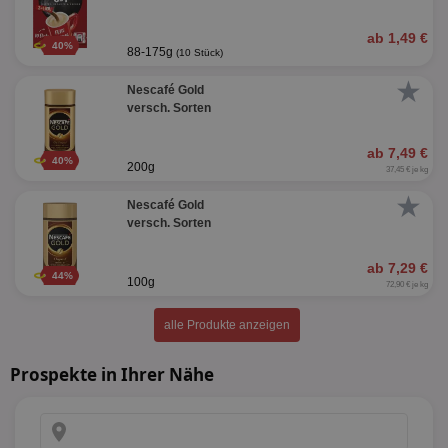
ab 1,49 €
40%
88-175g
(10 Stück)
★
Nescafé Gold
versch. Sorten
ab 7,49 €
40%
200g
37,45 € je kg
★
Nescafé Gold
versch. Sorten
ab 7,29 €
44%
100g
72,90 € je kg
alle Produkte anzeigen
Prospekte in Ihrer Nähe