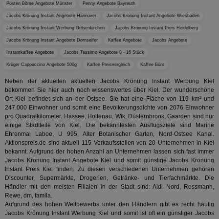
Bes
Posten Börse Angebote Münster
Penny Angebote Bayreuth
generi
Bid
als Cli
Jacobs Krönung Instant Angebote Hannover
Jacobs Krönung Instant Angebote Wiesbaden
Bes
zugewi
Web
ist in j
Jacobs Krönung Instant Werbung Gelsenkirchen
Jacobs Krönung Instant Preis Heidelberg
kan
Seiten
Bid
auf ein
Jacobs Krönung Instant Angebote Dornseifer
Kaffee Angebote
Jacobs Angebote
We
enthal
sic
zur Be
Instantkaffee Angebote
Jacobs Tassimo Angebote 8 - 16 Stück
Bes
Besuche
Anz
Krüger Cappuccino Angebote 500g
Kaffee Preisvergleich
Kaffee Büro
und
sie
Kampa
für die 
Neben der aktuellen aktuellen Jacobs Krönung Instant Werbung Kiel
TDCPM
1 Jahr
Die
The Trade Desk Inc.
Analys
bekommen Sie hier auch noch wissenswertes über Kiel. Der wunderschöne
Inf
.adsrvr.org
verwen
Ort Kiel befindet sich an der Ostsee. Sie hat eine Fläche von 119 km² und
der
Web
247.000 Einwohner und somit eine Bevölkerungsdichte von 2076 Einwohner
Wer
pro Quadratkilometer. Hassee, Holtenau, Wik, Düsternbrook, Gaarden sind nur
En
einige Stadtteile von Kiel. Die bekanntesten Ausflugsziele sind Marine
mög
Bes
Ehrenmal Laboe, U 995, Alter Botanischer Garten, Nord-Ostsee Kanal.
ges
Aktionspreis.de sind aktuell 115 Verkaufsstellen von 20 Unternehmen in Kiel
bekannt. Aufgrund der hohen Anzahl an Unternehmen lassen sich fast immer
uid-bp-36033
.ads.stickyadstv.com
2 Monate
Die
Jacobs Krönung Instant Angebote Kiel und somit günstige Jacobs Krönung
Nut
Int
Instant Preis Kiel finden. Zu diesen verschiedenen Unternehmen gehören
Web
Discounter, Supermärkte, Drogerien, Getränke- und Tierfachmärkte. Die
ab,
Händler mit den meisten Filialen in der Stadt sind: Aldi Nord, Rossmann,
Wer
Rewe, dm, famila.
dem
Prä
Aufgrund des hohen Wettbewerbs unter den Händlern gibt es recht häufig
lie
Jacobs Krönung Instant Werbung Kiel und somit ist oft ein günstiger Jacobs