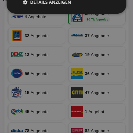
DETAILS ANZEIGEN
55
Angebote
Unbedingt
Performance
4
Angebote
erforderlich
30 Tiefstpreise
32
Angebote
37
Angebote
Targeting
Funktionalität
13
Angebote
19
Angebote
Unklassifizierte
56
Angebote
36
Angebote
15
Angebote
47
Angebote
Unbedingt erforderlich
Performance
45
Angebote
1
Angebot
Targeting
Funktionalität
Unklassifizierte
Unbedingt erforderliche Cookies ermöglichen
78
Angebote
82
Angebote
wesentliche Kernfunktionen der Website wie die