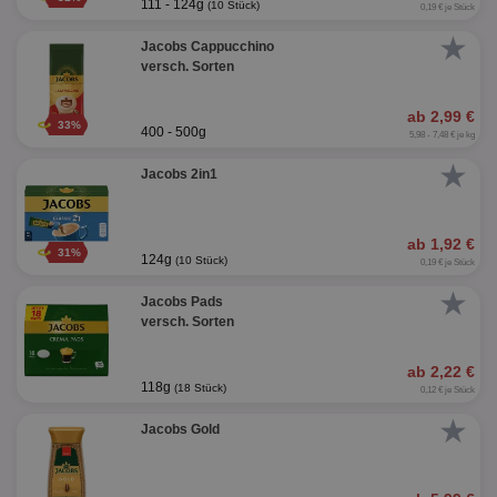
111 - 124g
(10 Stück)
0,19 € je Stück
★
Jacobs Cappucchino
versch. Sorten
ab 2,99 €
33%
400 - 500g
5,98 - 7,48 € je kg
★
Jacobs 2in1
ab 1,92 €
31%
124g
(10 Stück)
0,19 € je Stück
★
Jacobs Pads
versch. Sorten
ab 2,22 €
118g
(18 Stück)
0,12 € je Stück
★
Jacobs Gold