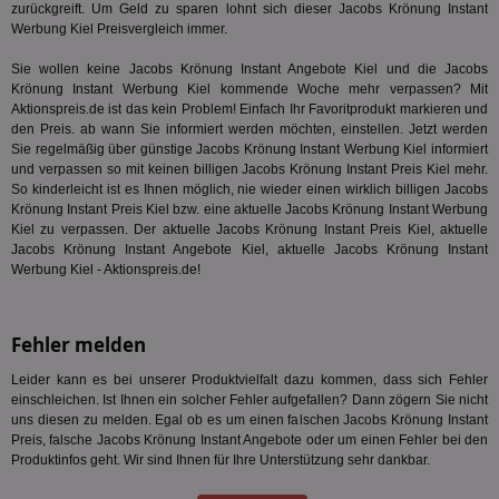
zurückgreift. Um Geld zu sparen lohnt sich dieser Jacobs Krönung Instant
ges
Werbung Kiel Preisvergleich immer.
TestIfCookieP
1 Jahr 1
Die
Smart AdServer SAS
Monat
ve
.smartadserver.com
Sie wollen keine Jacobs Krönung Instant Angebote Kiel und die Jacobs
Wer
Krönung Instant Werbung Kiel kommende Woche mehr verpassen? Mit
Web
rel
Aktionspreis.de ist das kein Problem! Einfach Ihr Favoritprodukt markieren und
den Preis. ab wann Sie informiert werden möchten, einstellen. Jetzt werden
KRTBCOOKIE_80
3 Monate
Die
PubMatic, Inc.
Sie regelmäßig über günstige Jacobs Krönung Instant Werbung Kiel informiert
We
.pubmatic.com
und verpassen so mit keinen billigen Jacobs Krönung Instant Preis Kiel mehr.
um 
Onl
So kinderleicht ist es Ihnen möglich, nie wieder einen wirklich billigen Jacobs
Kam
Krönung Instant Preis Kiel bzw. eine aktuelle Jacobs Krönung Instant Werbung
ind
Kiel zu verpassen. Der aktuelle Jacobs Krönung Instant Preis Kiel, aktuelle
ide
Nut
Jacobs Krönung Instant Angebote Kiel, aktuelle Jacobs Krönung Instant
int
Werbung Kiel - Aktionspreis.de!
ein
ang
kan
Anz
Fehler melden
und
und
We
Leider kann es bei unserer Produktvielfalt dazu kommen, dass sich Fehler
wer
einschleichen. Ist Ihnen ein solcher Fehler aufgefallen? Dann zögern Sie nicht
Anz
uns diesen zu melden. Egal ob es um einen falschen Jacobs Krönung Instant
Ben
Preis, falsche Jacobs Krönung Instant Angebote oder um einen Fehler bei den
demdex
6 Monate
Mit
Adobe Inc.
Produktinfos geht. Wir sind Ihnen für Ihre Unterstützung sehr dankbar.
Ad
.demdex.net
gr