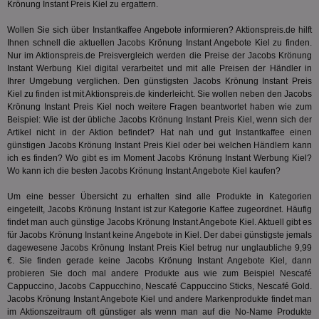
Krönung Instant Preis Kiel zu ergattern.
3pi
3 Monate
Leg
ID5 Technology Ltd
den
.id5-sync.com
We
Wollen Sie sich über Instantkaffee Angebote informieren? Aktionspreis.de hilft
Dri
Ihnen schnell die aktuellen Jacobs Krönung Instant Angebote Kiel zu finden.
Bes
Nur im Aktionspreis.de Preisvergleich werden die Preise der Jacobs Krönung
We
kön
Instant Werbung Kiel digital verarbeitet und mit alle Preisen der Händler in
Ser
Ihrer Umgebung verglichen. Den günstigsten Jacobs Krönung Instant Preis
Hub
Kiel zu finden ist mit Aktionspreis.de kinderleicht. Sie wollen neben den Jacobs
ber
Wer
Krönung Instant Preis Kiel noch weitere Fragen beantwortet haben wie zum
ge
Beispiel: Wie ist der übliche Jacobs Krönung Instant Preis Kiel, wenn sich der
Artikel nicht in der Aktion befindet? Hat
nah und gut
Instantkaffee einen
PugT
1 Monat
Reg
PubMatic Inc.
günstigen Jacobs Krönung Instant Preis Kiel oder bei welchen Händlern kann
ID,
.pubmatic.com
Ben
ich es finden? Wo gibt es im Moment Jacobs Krönung Instant Werbung Kiel?
wi
Wo kann ich die besten Jacobs Krönung Instant Angebote Kiel kaufen?
Bes
ide
Um eine besser Übersicht zu erhalten sind alle Produkte in Kategorien
We
ver
eingeteilt, Jacobs Krönung Instant ist zur Kategorie
Kaffee
zugeordnet. Häufig
ver
findet man auch günstige Jacobs Krönung Instant Angebote Kiel. Aktuell gibt es
Anz
für Jacobs Krönung Instant keine Angebote in Kiel. Der dabei günstigste jemals
IDSYNC
1 Jahr
Die
dagewesene Jacobs Krönung Instant Preis Kiel betrug nur unglaubliche 9,99
Verizon
Inf
Communications Inc.
€. Sie finden gerade keine Jacobs Krönung Instant Angebote Kiel, dann
der
.analytics.yahoo.com
probieren Sie doch mal andere Produkte aus wie zum Beispiel Nescafé
Web
Cappuccino, Jacobs Cappucchino, Nescafé Cappuccino Sticks,
Nescafé Gold
.
Wer
En
Jacobs Krönung Instant Angebote Kiel und andere Markenprodukte findet man
mög
im Aktionszeitraum oft günstiger als wenn man auf die No-Name Produkte
Bes