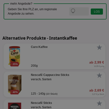
mehr Angebote?
Geben Sie Ihre PLZ an, um regionale
Angebote zu sehen.
Alternative Produkte - Instantkaffee
★
Caro Kaffee
ab 2,99 €
25%
200g
14,95 € je kg
★
Nescafé Cappuccino Sticks
versch. Sorten
ab 2,69 €
40%
125 - 140g
(10 Stück)
0,27 € je Stück
★
Nescafé Sticks
versch. Sorten