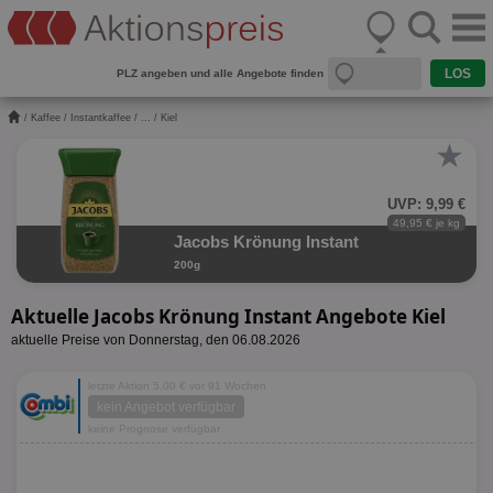
PLZ angeben und alle Angebote finden
/
Kaffee
/
Instantkaffee
/
...
/ Kiel
★
UVP: 9,99 €
49,95 € je kg
Jacobs Krönung Instant
200g
Aktuelle Jacobs Krönung Instant Angebote Kiel
aktuelle Preise von Donnerstag, den 06.08.2026
letzte Aktion 5,00 € vor 91 Wochen
kein Angebot verfügbar
keine Prognose verfügbar