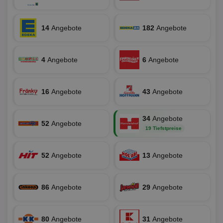
Benutzeranmeldung und die Kontoverwaltung.
Ohne die unbedingt erforderlichen Cookies kann die
Website nicht ordnungsgemäß verwendet werden.
14
Angebote
182
Angebote
Name
Provider
/
Domäne
Ablaufdatum
Be
identifier
aktionspreis.de
1 Jahr
Log
4
Angebote
6
Angebote
securitytoken
aktionspreis.de
1 Jahr
Log
PHPSESSID
Session
Coo
PHP.net
An
www.aktionspreis.de
16
Angebote
43
Angebote
wir
Spr
ein
die
34
Angebote
Ben
52
Angebote
ver
19 Tiefstpreise
Nor
sic
gen
52
Angebote
13
Angebote
und
ver
die
gut
die
86
Angebote
29
Angebote
Anm
Ben
Sei
80
CookieScriptConsent
Angebote
31
Angebote
1 Monat
Die
CookieScript