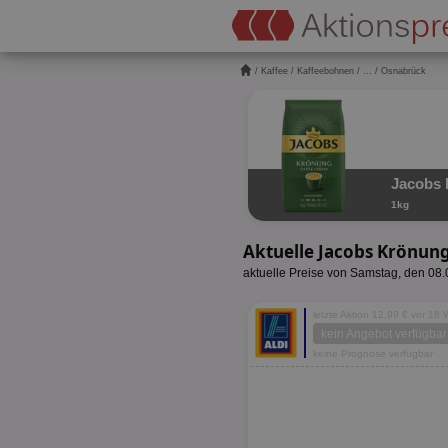
/
Kaffee
/
Kaffeebohnen
/
...
/ Osnabrück
Jacobs 
1kg
Aktuelle Jacobs Krönun
aktuelle Preise von Samstag, den 08
letzte Aktion 12,99 € vor 18
kein Angebot verfügbar
keine Prognose verfügbar