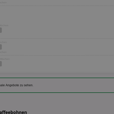
Wochen
 Wochen
Wochen
Wochen
3 Wochen
nale Angebote zu sehen.
Kaffeebohnen