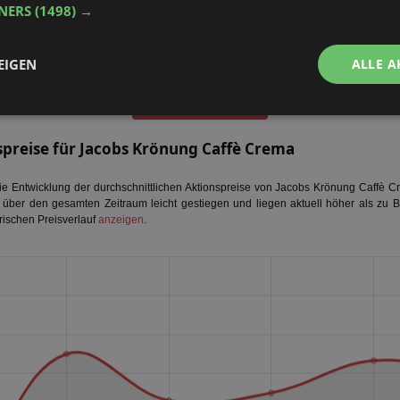
TNERS
(1498) →
EIGEN
ALLE A
alle Prospekte anzeigen
Performance
Targeting
Funktionalität
spreise für Jacobs Krönung Caffè Crema
 Entwicklung der durchschnittlichen Aktionspreise von Jacobs Krönung Caffè Cr
d über den gesamten Zeitraum leicht gestiegen und liegen aktuell höher als zu B
rischen Preisverlauf
anzeigen
.
ingt erforderlich
Performance
Targeting
Funktionalität
Unklassifi
che Cookies ermöglichen wesentliche Kernfunktionen der Website wie die Benutzeran
ne die unbedingt erforderlichen Cookies kann die Website nicht ordnungsgemäß ver
Provider
/
Domäne
Ablaufdatum
Beschreibung
aktionspreis.de
1 Jahr
Login speichern
aktionspreis.de
1 Jahr
Login speichern