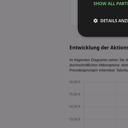
SHOW ALL PAR
DETAILS ANZ
Unbedingt
erforderlich
Entwicklung der Aktion
Im folgenden Diagramm sehen Sie die
durchschnittlichen Aktionspreise sin
Preissteigerungen erkennbar. Tabella
Unbed
Unbedingt erforderli
Kontoverwaltung. Oh
Name
identifier
securitytoken