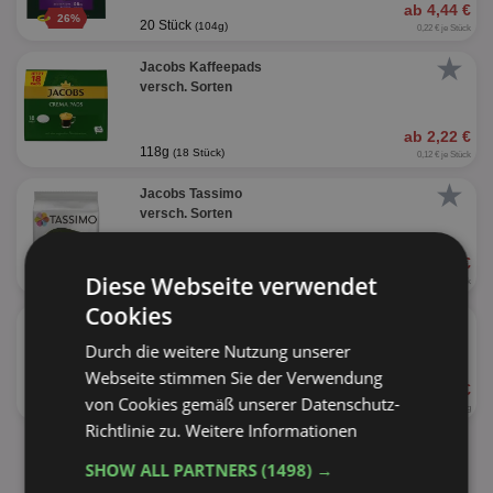
ab 4,44 €
26%
20 Stück
(104g)
0,22 € je Stück
★
Jacobs Kaffeepads
versch. Sorten
ab 2,22 €
118g
(18 Stück)
0,12 € je Stück
★
Jacobs Tassimo
versch. Sorten
ab 3,99 €
43%
Diese Webseite verwendet
8 - 16 Stück
0,25 - 0,50 € je Stück
Cookies
★
Jacobs Gold
Durch die weitere Nutzung unserer
Webseite stimmen Sie der Verwendung
ab 5,99 €
45%
von Cookies gemäß unserer Datenschutz-
200g
29,95 € je kg
Richtlinie zu.
Weitere Informationen
alle Produkte anzeigen
SHOW ALL PARTNERS
(1498) →