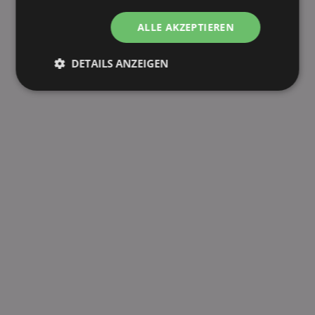
ALLE AKZEPTIEREN
DETAILS ANZEIGEN
Unbedingt
Performance
erforderlich
Targeting
Funktionalität
Unklassifizierte
Unbedingt erforderlich
Performance