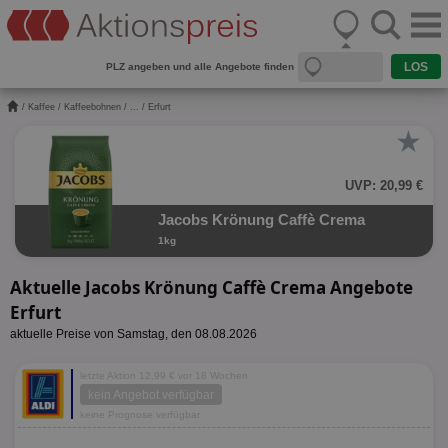
PLZ angeben und alle Angebote finden
/
Kaffee
/
Kaffeebohnen
/
...
/ Erfurt
★
UVP: 20,99 €
Jacobs Krönung Caffè Crema
1kg
Aktuelle Jacobs Krönung Caffè Crema Angebote
Erfurt
aktuelle Preise von Samstag, den 08.08.2026
letzte Aktion 12,99 € vor 18 Wochen
kein Angebot verfügbar
keine Prognose verfügbar