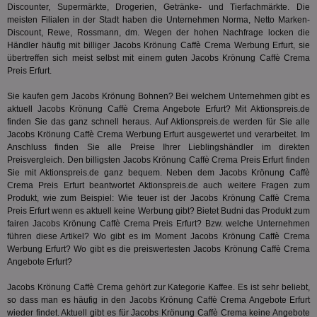
Bes
Google
Discounter, Supermärkte, Drogerien, Getränke- und Tierfachmärkte. Die
Inf
Cookie
meisten Filialen in der Stadt haben die Unternehmen Norma, Netto Marken-
un
verwen
Discount, Rewe, Rossmann, dm. Wegen der hohen Nachfrage locken die
zu 
eindeu
Händler häufig mit billiger Jacobs Krönung Caffè Crema Werbung Erfurt, sie
zu unt
tuuid_lu
.360yield.com
3 Monate
Ent
indem e
übertreffen sich meist selbst mit einem guten Jacobs Krönung Caffè Crema
Bes
generi
Preis Erfurt.
Bid
als Cli
Bes
zugewi
Web
ist in j
Sie kaufen gern Jacobs Krönung Bohnen? Bei welchem Unternehmen gibt es
kan
Seiten
aktuell Jacobs Krönung Caffè Crema Angebote Erfurt? Mit Aktionspreis.de
Bid
auf ein
finden Sie das ganz schnell heraus. Auf Aktionspreis.de werden für Sie alle
We
enthal
sic
Jacobs Krönung Caffè Crema Werbung Erfurt ausgewertet und verarbeitet. Im
zur Be
Bes
Besuche
Anschluss finden Sie alle Preise Ihrer Lieblingshändler im direkten
Anz
und
Preisvergleich. Den billigsten Jacobs Krönung Caffè Crema Preis Erfurt finden
sie
Kampa
Sie mit Aktionspreis.de ganz bequem. Neben dem Jacobs Krönung Caffè
für die 
TDCPM
1 Jahr
Die
The Trade Desk Inc.
Analys
Crema Preis Erfurt beantwortet Aktionspreis.de auch weitere Fragen zum
Inf
.adsrvr.org
verwen
Produkt, wie zum Beispiel: Wie teuer ist der Jacobs Krönung Caffè Crema
der
Preis Erfurt wenn es aktuell keine Werbung gibt? Bietet
Budni
das Produkt zum
Web
Wer
fairen Jacobs Krönung Caffè Crema Preis Erfurt? Bzw. welche Unternehmen
En
führen diese Artikel? Wo gibt es im Moment Jacobs Krönung Caffè Crema
mög
Werbung Erfurt? Wo gibt es die preiswertesten Jacobs Krönung Caffè Crema
Bes
Angebote Erfurt?
ges
uid-bp-36033
.ads.stickyadstv.com
2 Monate
Die
Jacobs Krönung Caffè Crema gehört zur Kategorie
Kaffee
. Es ist sehr beliebt,
Nut
so dass man es häufig in den Jacobs Krönung Caffè Crema Angebote Erfurt
Int
Web
wieder findet. Aktuell gibt es für Jacobs Krönung Caffè Crema keine Angebote