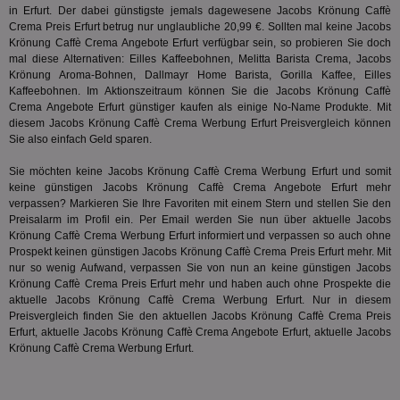
ab,
in Erfurt. Der dabei günstigste jemals dagewesene Jacobs Krönung Caffè
Wer
Crema Preis Erfurt betrug nur unglaubliche 20,99 €. Sollten mal keine Jacobs
dem
Krönung Caffè Crema Angebote Erfurt verfügbar sein, so probieren Sie doch
Prä
lie
mal diese Alternativen: Eilles Kaffeebohnen, Melitta Barista Crema,
Jacobs
Krönung Aroma-Bohnen
, Dallmayr Home Barista, Gorilla Kaffee, Eilles
3pi
3 Monate
Leg
ID5 Technology Ltd
Kaffeebohnen. Im Aktionszeitraum können Sie die Jacobs Krönung Caffè
den
.id5-sync.com
Crema Angebote Erfurt günstiger kaufen als einige No-Name Produkte. Mit
We
Dri
diesem Jacobs Krönung Caffè Crema Werbung Erfurt Preisvergleich können
Bes
Sie also einfach Geld sparen.
We
kön
Ser
Sie möchten keine Jacobs Krönung Caffè Crema Werbung Erfurt und somit
Hub
keine günstigen Jacobs Krönung Caffè Crema Angebote Erfurt mehr
ber
verpassen? Markieren Sie Ihre Favoriten mit einem Stern und stellen Sie den
Wer
Preisalarm im Profil ein. Per Email werden Sie nun über aktuelle Jacobs
ge
Krönung Caffè Crema Werbung Erfurt informiert und verpassen so auch ohne
PugT
1 Monat
Reg
PubMatic Inc.
Prospekt keinen günstigen Jacobs Krönung Caffè Crema Preis Erfurt mehr. Mit
ID,
.pubmatic.com
nur so wenig Aufwand, verpassen Sie von nun an keine günstigen Jacobs
Ben
wi
Krönung Caffè Crema Preis Erfurt mehr und haben auch ohne Prospekte die
Bes
aktuelle Jacobs Krönung Caffè Crema Werbung Erfurt. Nur in diesem
ide
Preisvergleich finden Sie den aktuellen Jacobs Krönung Caffè Crema Preis
We
Erfurt, aktuelle Jacobs Krönung Caffè Crema Angebote Erfurt, aktuelle Jacobs
ver
ver
Krönung Caffè Crema Werbung Erfurt.
Anz
IDSYNC
1 Jahr
Die
Verizon
Inf
Communications Inc.