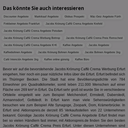
APC
.doubleclick.net
6 Monate
die auf
A3
1 Jahr
Anz
Yahoo! Inc.
verbrac
Das könnte Sie auch interessieren
Ya
.yahoo.com
Nutzer
wird, d
tt_viewer
12 Monate 4
Tea
Teads B.V.
Discounter Angebote
Marktkauf Angebote
Globus Prospekt
Mäc-Geiz Angebote Fürth
bestim
Tage
Coo
.teads.tv
geklick
auf
Finkbeiner Angebote Frankfurt
Jacobs Krönung Caffè Crema Angebote Krefeld
hilft be
Web
Optimi
Jacobs Krönung Caffè Crema Angebote Potsdam
Vid
Anzei
per
und d
Jacobs Krönung Caffè Crema Werbung Bottrop
Jacobs Krönung Caffè Crema Preis Remscheid
Verstä
adx_ts
1 Jahr
Die
ORTEC B.V.
Jacobs Krönung Caffè Crema Angebote K+K
Kaffee Angebote
Jacobs Angebote
Nutzer
sic
.optinadserving.com
Wer
Kaffeebohnen Angebote
Jacobs Krönung Bohnen Angebote
Jacobs Bohnen Angebote 1kg
pi
1 Tag
Dieses 
TradeTracker
Web
der Er
.pubmatic.com
Café Intención Angebote 1kg
Kaffee online günstig
Kaffee Büro
Inform
digitalAudience
1 Jahr
Dig
Social Audience B.V.
das Nu
Coo
.target.digitalaudience.io
Bevor wir auf die bevorstehende Jacobs Krönung Caffè Crema Werbung Erfurt
auf Web
dig
verfolg
eingehen, hier noch ein paar nützliche Infos über die Erfurt. Erfurt befindet sich
Onl
Besuch
im Thüringer Becken. Die Stadt hat eine Bevölkerungsdichte von 784
Er
Geräte
Einwohner pro Quadratkilometer, somit leben 211.000 Menschen auf einer
zu 
Market
Fläche von 269 km² in Erfurt. Da Erfurt sehr groß ist wurde Sie in verschiedene
tuuid
.360yield.com
3 Monate
Die
_ga
1 Jahr 1
Dieser
Google LLC
Ortsteile eingeteilt wie zum Beispiel Melchendorf, Ermstedt, Daberstedt,
hau
Monat
ist mit
.aktionspreis.de
Azmannsdorf, Gottstedt. In Erfurt kann man viele Sehenswürdigkeiten
bid
Univers
Wer
besuchen wie zum Beispiel Alte Synagoge, Zoopark, Dom, Krämerbrücke. In
verknüp
Web
Erfurt sind Aktionspreis.de derzeit 85 Verkaufsstellen von 22 Unternehmen
eine wi
rel
Aktuali
bekannt. Günstige Jacobs Krönung Caffè Crema Angebote Erfurt findet man
am häu
bei so vielen Händlern fast immer, mit Aktionspreis.de finden Sie den besten
viewer
1 Jahr
Wir
ORTEC B.V.
verwen
ve
.optinadserving.com
Jacobs Krönung Caffè Crema Preis Erfurt. Unter diesen Unternehmen sind
Analys