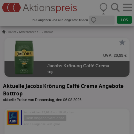
PLZ angeben und alle Angebote finden
/
Kaffee
/
Kaffeebohnen
/
...
/ Bottrop
★
UVP: 20,99 €
Jacobs Krönung Caffè Crema
1kg
Aktuelle Jacobs Krönung Caffè Crema Angebote
Bottrop
aktuelle Preise von Donnerstag, den 06.08.2026
letzte Aktion 12,99 € vor 18 Wochen
kein Angebot verfügbar
keine Prognose verfügbar