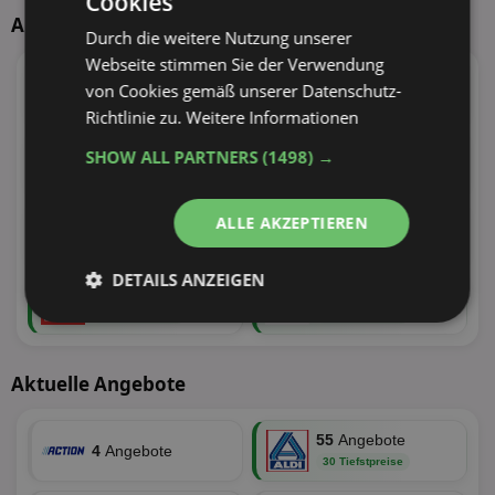
Cookies
Aktuelle TOP-Händler
Durch die weitere Nutzung unserer
Webseite stimmen Sie der Verwendung
95
Angebote
55
Angebote
von Cookies gemäß unserer Datenschutz-
38 Tiefstpreise
30 Tiefstpreise
Richtlinie zu.
Weitere Informationen
100
Angebote
110
Angebote
SHOW ALL PARTNERS
(1498) →
30 Tiefstpreise
29 Tiefstpreise
ALLE AKZEPTIEREN
73
Angebote
100
Angebote
27 Tiefstpreise
24 Tiefstpreise
DETAILS ANZEIGEN
62
Angebote
34
Angebote
22 Tiefstpreise
19 Tiefstpreise
Unbedingt
Performance
erforderlich
Aktuelle Angebote
Targeting
Funktionalität
55
Angebote
4
Angebote
30 Tiefstpreise