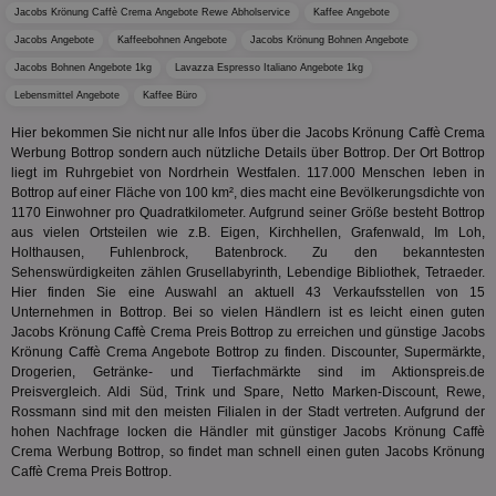
der
Jacobs Krönung Caffè Crema Angebote Rewe Abholservice
Kaffee Angebote
Web
Wer
Jacobs Angebote
Kaffeebohnen Angebote
Jacobs Krönung Bohnen Angebote
En
mög
Jacobs Bohnen Angebote 1kg
Lavazza Espresso Italiano Angebote 1kg
Bes
ges
Lebensmittel Angebote
Kaffee Büro
uid-bp-36033
.ads.stickyadstv.com
2 Monate
Die
Hier bekommen Sie nicht nur alle Infos über die Jacobs Krönung Caffè Crema
Nut
Werbung Bottrop sondern auch nützliche Details über Bottrop. Der Ort Bottrop
Int
liegt im Ruhrgebiet von Nordrhein Westfalen. 117.000 Menschen leben in
Web
ab,
Bottrop auf einer Fläche von 100 km², dies macht eine Bevölkerungsdichte von
Wer
1170 Einwohner pro Quadratkilometer. Aufgrund seiner Größe besteht Bottrop
dem
aus vielen Ortsteilen wie z.B. Eigen, Kirchhellen, Grafenwald, Im Loh,
Prä
lie
Holthausen, Fuhlenbrock, Batenbrock. Zu den bekanntesten
Sehenswürdigkeiten zählen Grusellabyrinth, Lebendige Bibliothek, Tetraeder.
3pi
3 Monate
Leg
ID5 Technology Ltd
Hier finden Sie eine Auswahl an aktuell 43 Verkaufsstellen von 15
den
.id5-sync.com
Unternehmen in Bottrop. Bei so vielen Händlern ist es leicht einen guten
We
Dri
Jacobs Krönung Caffè Crema Preis Bottrop zu erreichen und günstige Jacobs
Bes
Krönung Caffè Crema Angebote Bottrop zu finden. Discounter, Supermärkte,
We
Drogerien, Getränke- und Tierfachmärkte sind im Aktionspreis.de
kön
Ser
Preisvergleich. Aldi Süd, Trink und Spare, Netto Marken-Discount, Rewe,
Hub
Rossmann sind mit den meisten Filialen in der Stadt vertreten. Aufgrund der
ber
hohen Nachfrage locken die Händler mit günstiger Jacobs Krönung Caffè
Wer
Crema Werbung Bottrop, so findet man schnell einen guten Jacobs Krönung
ge
Caffè Crema Preis Bottrop.
PugT
1 Monat
Reg
PubMatic Inc.