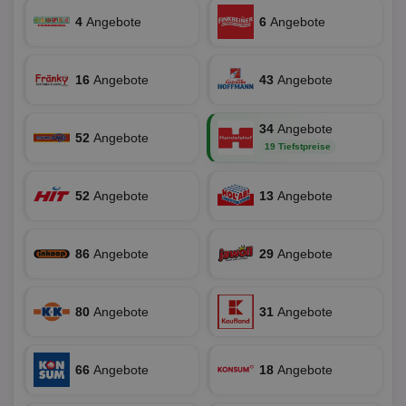
ein
4
Angebote
6
Angebote
die
Ben
ver
Nor
sic
16
Angebote
43
Angebote
gen
und
ver
die
34
Angebote
52
Angebote
gut
19 Tiefstpreise
die
Anm
Ben
Sei
52
Angebote
13
Angebote
CookieScriptConsent
1 Monat
Die
CookieScript
Coo
www.aktionspreis.de
ver
86
Angebote
29
Angebote
Ein
für
spe
Ban
Scr
80
Angebote
31
Angebote
or
fun
66
Angebote
18
Angebote