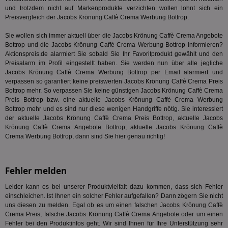
ide
und trotzdem nicht auf Markenprodukte verzichten wollen lohnt sich ein
Nut
Preisvergleich der Jacobs Krönung Caffè Crema Werbung Bottrop.
int
ein
ang
Sie wollen sich immer aktuell über die Jacobs Krönung Caffè Crema Angebote
kan
Bottrop und die Jacobs Krönung Caffè Crema Werbung Bottrop informieren?
Anz
und
Aktionspreis.de alarmiert Sie sobald Sie Ihr Favoritprodukt gewählt und den
und
Preisalarm im Profil eingestellt haben. Sie werden nun über alle jegliche
We
Jacobs Krönung Caffè Crema Werbung Bottrop per Email alarmiert und
wer
verpassen so garantiert keine preiswerten Jacobs Krönung Caffè Crema Preis
Anz
Ben
Bottrop mehr. So verpassen Sie keine günstigen Jacobs Krönung Caffè Crema
Preis Bottrop bzw. eine aktuelle Jacobs Krönung Caffè Crema Werbung
demdex
6 Monate
Mit
Adobe Inc.
Bottrop mehr und es sind nur diese wenigen Handgriffe nötig. Sie interessiert
Ad
.demdex.net
der aktuelle Jacobs Krönung Caffè Crema Preis Bottrop, aktuelle Jacobs
gr
wie
Krönung Caffè Crema Angebote Bottrop, aktuelle Jacobs Krönung Caffè
ID-
Crema Werbung Bottrop, dann sind Sie hier genau richtig!
Seg
Mod
Ber
aus
Fehler melden
bitoIsSecure
1 Jahr
Prä
Comcast Corporation
rel
.bidr.io
Leider kann es bei unserer Produktvielfalt dazu kommen, dass sich Fehler
Wer
einschleichen. Ist Ihnen ein solcher Fehler aufgefallen? Dann zögern Sie nicht
vo
Dri
uns diesen zu melden. Egal ob es um einen falschen Jacobs Krönung Caffè
ber
Crema Preis, falsche Jacobs Krönung Caffè Crema Angebote oder um einen
Wer
Fehler bei den Produktinfos geht. Wir sind Ihnen für Ihre Unterstützung sehr
Geb