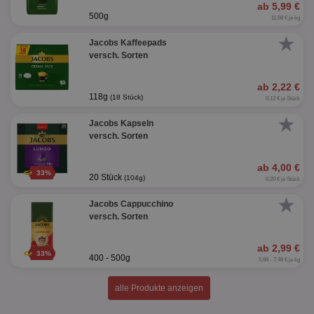
ab 5,99 €
500g
11,98 € je kg
★
Jacobs Kaffeepads
versch. Sorten
ab 2,22 €
118g
(18 Stück)
0,12 € je Stück
★
Jacobs Kapseln
versch. Sorten
ab 4,00 €
33%
20 Stück
(104g)
0,20 € je Stück
★
Jacobs Cappucchino
versch. Sorten
ab 2,99 €
33%
400 - 500g
5,98 - 7,48 € je kg
alle Produkte anzeigen