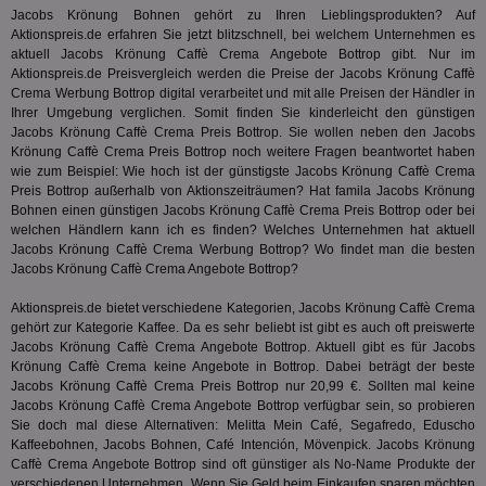
ID,
.pubmatic.com
Jacobs Krönung Bohnen gehört zu Ihren Lieblingsprodukten? Auf
Ben
Aktionspreis.de erfahren Sie jetzt blitzschnell, bei welchem Unternehmen es
wi
Bes
aktuell Jacobs Krönung Caffè Crema Angebote Bottrop gibt. Nur im
ide
Aktionspreis.de Preisvergleich werden die Preise der Jacobs Krönung Caffè
We
Crema Werbung Bottrop digital verarbeitet und mit alle Preisen der Händler in
ver
ver
Ihrer Umgebung verglichen. Somit finden Sie kinderleicht den günstigen
Anz
Jacobs Krönung Caffè Crema Preis Bottrop. Sie wollen neben den Jacobs
Krönung Caffè Crema Preis Bottrop noch weitere Fragen beantwortet haben
IDSYNC
1 Jahr
Die
Verizon
wie zum Beispiel: Wie hoch ist der günstigste Jacobs Krönung Caffè Crema
Inf
Communications Inc.
der
.analytics.yahoo.com
Preis Bottrop außerhalb von Aktionszeiträumen? Hat
famila
Jacobs Krönung
Web
Bohnen einen günstigen Jacobs Krönung Caffè Crema Preis Bottrop oder bei
Wer
welchen Händlern kann ich es finden? Welches Unternehmen hat aktuell
En
mög
Jacobs Krönung Caffè Crema Werbung Bottrop? Wo findet man die besten
Bes
Jacobs Krönung Caffè Crema Angebote Bottrop?
ges
Aktionspreis.de bietet verschiedene Kategorien, Jacobs Krönung Caffè Crema
TestIfCookieP
1 Jahr 1
Die
Smart AdServer SAS
Monat
ve
.smartadserver.com
gehört zur Kategorie
Kaffee
. Da es sehr beliebt ist gibt es auch oft preiswerte
Wer
Jacobs Krönung Caffè Crema Angebote Bottrop. Aktuell gibt es für Jacobs
Web
Krönung Caffè Crema keine Angebote in Bottrop. Dabei beträgt der beste
rel
Jacobs Krönung Caffè Crema Preis Bottrop nur 20,99 €. Sollten mal keine
KRTBCOOKIE_80
3 Monate
Die
PubMatic, Inc.
Jacobs Krönung Caffè Crema Angebote Bottrop verfügbar sein, so probieren
We
.pubmatic.com
Sie doch mal diese Alternativen: Melitta Mein Café,
Segafredo
, Eduscho
um 
Kaffeebohnen, Jacobs Bohnen, Café Intención, Mövenpick. Jacobs Krönung
Onl
Kam
Caffè Crema Angebote Bottrop sind oft günstiger als No-Name Produkte der
ind
verschiedenen Unternehmen. Wenn Sie Geld beim Einkaufen sparen möchten