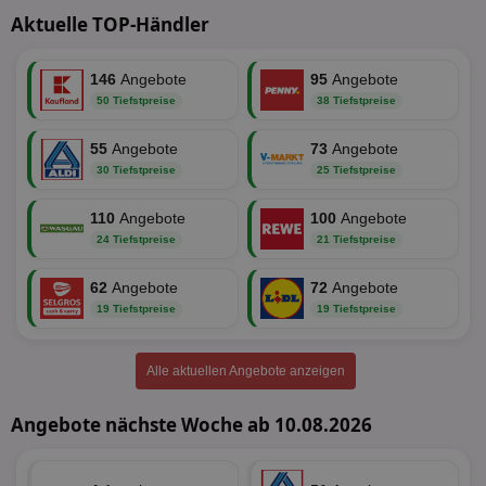
Aktuelle TOP-Händler
146
Angebote
95
Angebote
50 Tiefstpreise
38 Tiefstpreise
Unbedingt erforderlich
Performance
55
Angebote
73
Angebote
Targeting
Funktionalität
Unklassifizierte
30 Tiefstpreise
25 Tiefstpreise
Unbedingt erforderliche Cookies ermöglichen
110
Angebote
100
Angebote
wesentliche Kernfunktionen der Website wie die
Benutzeranmeldung und die Kontoverwaltung.
24 Tiefstpreise
21 Tiefstpreise
Ohne die unbedingt erforderlichen Cookies kann die
Website nicht ordnungsgemäß verwendet werden.
62
Angebote
72
Angebote
Name
Provider
/
Domäne
Ablaufdatum
Be
19 Tiefstpreise
19 Tiefstpreise
identifier
aktionspreis.de
1 Jahr
Log
securitytoken
aktionspreis.de
1 Jahr
Log
Alle aktuellen Angebote anzeigen
PHPSESSID
Session
Coo
PHP.net
An
www.aktionspreis.de
Angebote nächste Woche ab 10.08.2026
wir
Spr
ein
die