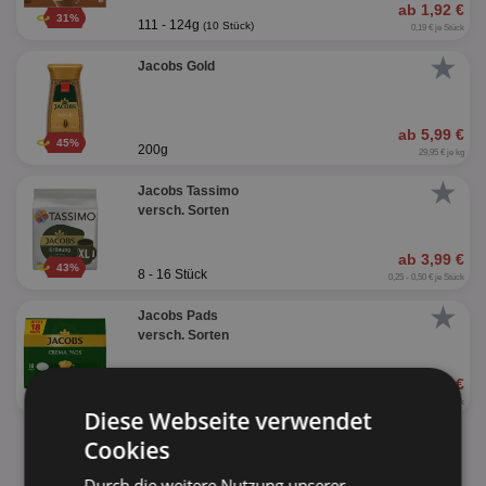
ab 1,92 €
31%
111 - 124g
(10 Stück)
0,19 € je Stück
★
Jacobs Gold
ab 5,99 €
45%
200g
29,95 € je kg
★
Jacobs Tassimo
versch. Sorten
ab 3,99 €
43%
8 - 16 Stück
0,25 - 0,50 € je Stück
★
Jacobs Pads
versch. Sorten
ab 2,22 €
118g
(18 Stück)
0,12 € je Stück
Diese Webseite verwendet
Cookies
alle Produkte anzeigen
Durch die weitere Nutzung unserer