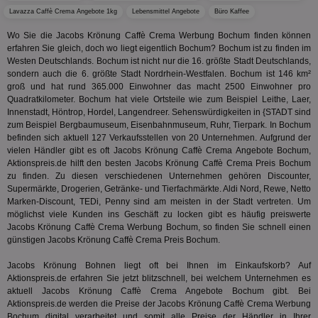
tuuid
.360yield.com
3 Monate
Die
_ga
1 Jahr 1
Dieser
Google LLC
Lavazza Caffè Crema Angebote 1kg
Lebensmittel Angebote
Büro Kaffee
hau
Monat
ist mit
.aktionspreis.de
bid
Univers
Wer
Wo Sie die Jacobs Krönung Caffè Crema Werbung Bochum finden können
verknüp
Web
eine wi
erfahren Sie gleich, doch wo liegt eigentlich Bochum? Bochum ist zu finden im
rel
Aktuali
Westen Deutschlands. Bochum ist nicht nur die 16. größte Stadt Deutschlands,
am häu
sondern auch die 6. größte Stadt Nordrhein-Westfalen. Bochum ist 146 km²
viewer
1 Jahr
Wir
ORTEC B.V.
verwen
ve
.optinadserving.com
groß und hat rund 365.000 Einwohner das macht 2500 Einwohner pro
Analys
Bes
Google
Quadratkilometer. Bochum hat viele Ortsteile wie zum Beispiel Leithe, Laer,
Inf
Cookie
Innenstadt, Höntrop, Hordel, Langendreer. Sehenswürdigkeiten in {STADT sind
un
verwen
zu 
zum Beispiel Bergbaumuseum, Eisenbahnmuseum, Ruhr, Tierpark. In Bochum
eindeu
zu unt
befinden sich aktuell 127 Verkaufsstellen von 20 Unternehmen. Aufgrund der
tuuid_lu
.360yield.com
3 Monate
Ent
indem e
vielen Händler gibt es oft Jacobs Krönung Caffè Crema Angebote Bochum,
Bes
generi
Aktionspreis.de hilft den besten Jacobs Krönung Caffè Crema Preis Bochum
Bid
als Cli
Bes
zu finden. Zu diesen verschiedenen Unternehmen gehören Discounter,
zugewi
Web
ist in j
Supermärkte, Drogerien, Getränke- und Tierfachmärkte. Aldi Nord, Rewe, Netto
kan
Seiten
Marken-Discount, TEDi, Penny sind am meisten in der Stadt vertreten. Um
Bid
auf ein
We
möglichst viele Kunden ins Geschäft zu locken gibt es häufig preiswerte
enthal
sic
zur Be
Jacobs Krönung Caffè Crema Werbung Bochum, so finden Sie schnell einen
Bes
Besuche
günstigen Jacobs Krönung Caffè Crema Preis Bochum.
Anz
und
sie
Kampa
Jacobs Krönung Bohnen liegt oft bei Ihnen im Einkaufskorb? Auf
für die 
TDCPM
1 Jahr
Die
The Trade Desk Inc.
Analys
Aktionspreis.de erfahren Sie jetzt blitzschnell, bei welchem Unternehmen es
Inf
.adsrvr.org
verwen
aktuell Jacobs Krönung Caffè Crema Angebote Bochum gibt. Bei
der
Aktionspreis.de werden die Preise der Jacobs Krönung Caffè Crema Werbung
Web
Wer
Bochum digital verarbeitet und somit alle Preise der Händler in Ihrer