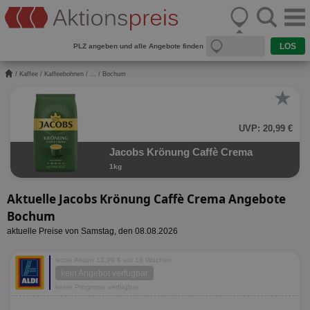
PLZ angeben und alle Angebote finden
/
Kaffee
/
Kaffeebohnen
/
...
/ Bochum
★
UVP: 20,99 €
Jacobs Krönung Caffè Crema
1kg
Aktuelle Jacobs Krönung Caffè Crema Angebote
Bochum
aktuelle Preise von Samstag, den 08.08.2026
letzte Aktion 12,99 € vor 18 Wochen
kein Angebot verfügbar
keine Prognose verfügbar