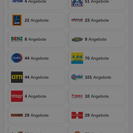
4
Angebote
51
Angebote
Ben
ver
Nor
sic
gen
22
Angebote
23
Angebote
und
ver
die
gut
8
Angebote
8
Angebote
die
Anm
Ben
Sei
44
Angebote
70
Angebote
CookieScriptConsent
1 Monat
Die
CookieScript
Coo
www.aktionspreis.de
ver
Ein
für
44
Angebote
101
Angebote
spe
Ban
Scr
or
4
Angebote
10
Angebote
fun
29
Angebote
29
Angebote
Name
Provider
Provider
/
Domäne
/
Ablaufdatum
Beschre
Name
Ablaufdatum
Beschreib
Domäne