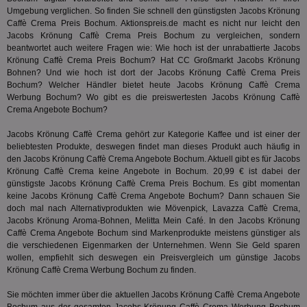
En
Umgebung verglichen. So finden Sie schnell den günstigsten Jacobs Krönung
mög
Caffè Crema Preis Bochum. Aktionspreis.de macht es nicht nur leicht den
Bes
ges
Jacobs Krönung Caffè Crema Preis Bochum zu vergleichen, sondern
beantwortet auch weitere Fragen wie: Wie hoch ist der unrabattierte Jacobs
uid-bp-36033
.ads.stickyadstv.com
2 Monate
Die
Krönung Caffè Crema Preis Bochum? Hat
CC Großmarkt
Jacobs Krönung
Nut
Bohnen? Und wie hoch ist dort der Jacobs Krönung Caffè Crema Preis
Int
Web
Bochum? Welcher Händler bietet heute Jacobs Krönung Caffè Crema
ab,
Werbung Bochum? Wo gibt es die preiswertesten Jacobs Krönung Caffè
Wer
Crema Angebote Bochum?
dem
Prä
lie
Jacobs Krönung Caffè Crema gehört zur Kategorie
Kaffee
und ist einer der
beliebtesten Produkte, deswegen findet man dieses Produkt auch häufig in
3pi
3 Monate
Leg
ID5 Technology Ltd
den Jacobs Krönung Caffè Crema Angebote Bochum. Aktuell gibt es für Jacobs
den
.id5-sync.com
We
Krönung Caffè Crema keine Angebote in Bochum. 20,99 € ist dabei der
Dri
günstigste Jacobs Krönung Caffè Crema Preis Bochum. Es gibt momentan
Bes
keine Jacobs Krönung Caffè Crema Angebote Bochum? Dann schauen Sie
We
doch mal nach Alternativprodukten wie Mövenpick,
Lavazza Caffè Crema
kön
,
Ser
Jacobs Krönung Aroma-Bohnen, Melitta Mein Café. In den Jacobs Krönung
Hub
Caffè Crema Angebote Bochum sind Markenprodukte meistens günstiger als
ber
die verschiedenen Eigenmarken der Unternehmen. Wenn Sie Geld sparen
Wer
ge
wollen, empfiehlt sich deswegen ein Preisvergleich um günstige Jacobs
Krönung Caffè Crema Werbung Bochum zu finden.
PugT
1 Monat
Reg
PubMatic Inc.
ID,
.pubmatic.com
Sie möchten immer über die aktuellen Jacobs Krönung Caffè Crema Angebote
Ben
wi