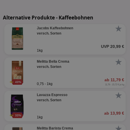
Alternative Produkte - Kaffeebohnen
★
Jacobs Kaffeebohnen
versch. Sorten
UVP 20,99 €
1kg
★
Melitta Bella Crema
versch. Sorten
ab 11,79 €
43%
0,75 - 1kg
11,79 - 15,72 € je kg
★
Lavazza Espresso
versch. Sorten
ab 13,99 €
33%
1kg
★
Melitta Barista Crema