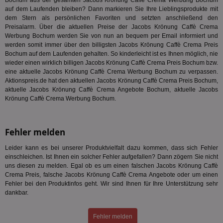
Bochum aus der gesamten Jacobs Krönung Caffè Crema Werbung Bochum
Bes
auf dem Laufenden bleiben? Dann markieren Sie Ihre Lieblingsprodukte mit
ide
dem Stern als persönlichen Favoriten und setzten anschließend den
We
ver
Preisalarm. Über die aktuellen Preise der Jacobs Krönung Caffè Crema
ver
Werbung Bochum werden Sie von nun an bequem per Email informiert und
Anz
werden somit immer über den billigsten Jacobs Krönung Caffè Crema Preis
Bochum auf dem Laufenden gehalten. So kinderleicht ist es Ihnen möglich, nie
IDSYNC
1 Jahr
Die
Verizon
Inf
wieder einen wirklich billigen Jacobs Krönung Caffè Crema Preis Bochum bzw.
Communications Inc.
der
.analytics.yahoo.com
eine aktuelle Jacobs Krönung Caffè Crema Werbung Bochum zu verpassen.
Web
Aktionspreis.de hat den aktuellen Jacobs Krönung Caffè Crema Preis Bochum,
Wer
aktuelle Jacobs Krönung Caffè Crema Angebote Bochum, aktuelle Jacobs
En
mög
Krönung Caffè Crema Werbung Bochum.
Bes
ges
TestIfCookieP
1 Jahr 1
Die
Smart AdServer SAS
Fehler melden
Monat
ve
.smartadserver.com
Wer
Web
Leider kann es bei unserer Produktvielfalt dazu kommen, dass sich Fehler
rel
einschleichen. Ist Ihnen ein solcher Fehler aufgefallen? Dann zögern Sie nicht
uns diesen zu melden. Egal ob es um einen falschen Jacobs Krönung Caffè
KRTBCOOKIE_80
3 Monate
Die
PubMatic, Inc.
We
Crema Preis, falsche Jacobs Krönung Caffè Crema Angebote oder um einen
.pubmatic.com
um 
Fehler bei den Produktinfos geht. Wir sind Ihnen für Ihre Unterstützung sehr
Onl
dankbar.
Kam
ind
ide
Nut
Fehler melden