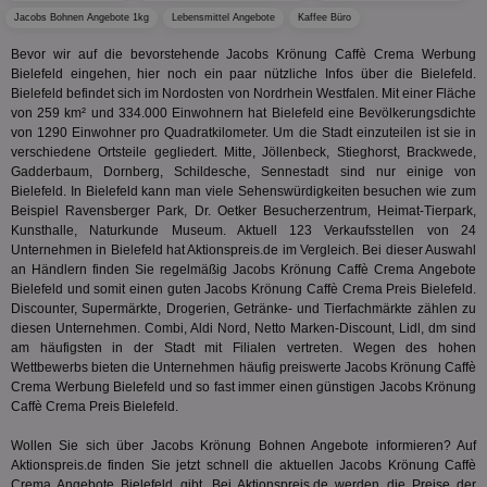
tuuid
.360yield.com
3 Monate
Die
Jacobs Bohnen Angebote 1kg
Lebensmittel Angebote
Kaffee Büro
_ga
1 Jahr 1
Dieser
Google LLC
hau
Monat
ist mit
.aktionspreis.de
bid
Univers
Bevor wir auf die bevorstehende Jacobs Krönung Caffè Crema Werbung
Wer
verknüp
Bielefeld eingehen, hier noch ein paar nützliche Infos über die Bielefeld.
Web
eine wi
rel
Bielefeld befindet sich im Nordosten von Nordrhein Westfalen. Mit einer Fläche
Aktuali
am häu
von 259 km² und 334.000 Einwohnern hat Bielefeld eine Bevölkerungsdichte
viewer
1 Jahr
Wir
ORTEC B.V.
verwen
von 1290 Einwohner pro Quadratkilometer. Um die Stadt einzuteilen ist sie in
ve
.optinadserving.com
Analys
verschiedene Ortsteile gegliedert. Mitte, Jöllenbeck, Stieghorst, Brackwede,
Bes
Google
Inf
Gadderbaum, Dornberg, Schildesche, Sennestadt sind nur einige von
Cookie
un
verwen
Bielefeld. In Bielefeld kann man viele Sehenswürdigkeiten besuchen wie zum
zu 
eindeu
Beispiel Ravensberger Park, Dr. Oetker Besucherzentrum, Heimat-Tierpark,
zu unt
Kunsthalle, Naturkunde Museum. Aktuell 123 Verkaufsstellen von 24
tuuid_lu
.360yield.com
3 Monate
Ent
indem e
Bes
generi
Unternehmen in Bielefeld hat Aktionspreis.de im Vergleich. Bei dieser Auswahl
Bid
als Cli
an Händlern finden Sie regelmäßig Jacobs Krönung Caffè Crema Angebote
Bes
zugewi
Bielefeld und somit einen guten Jacobs Krönung Caffè Crema Preis Bielefeld.
Web
ist in j
kan
Discounter, Supermärkte, Drogerien, Getränke- und Tierfachmärkte zählen zu
Seiten
Bid
auf ein
diesen Unternehmen. Combi, Aldi Nord, Netto Marken-Discount, Lidl, dm sind
We
enthal
am häufigsten in der Stadt mit Filialen vertreten. Wegen des hohen
sic
zur Be
Wettbewerbs bieten die Unternehmen häufig preiswerte Jacobs Krönung Caffè
Bes
Besuche
Anz
und
Crema Werbung Bielefeld und so fast immer einen günstigen Jacobs Krönung
sie
Kampa
Caffè Crema Preis Bielefeld.
für die 
TDCPM
1 Jahr
Die
The Trade Desk Inc.
Analys
Inf
Wollen Sie sich über Jacobs Krönung Bohnen Angebote informieren? Auf
.adsrvr.org
verwen
der
Aktionspreis.de finden Sie jetzt schnell die aktuellen Jacobs Krönung Caffè
Web
Crema Angebote Bielefeld gibt. Bei Aktionspreis.de werden die Preise der