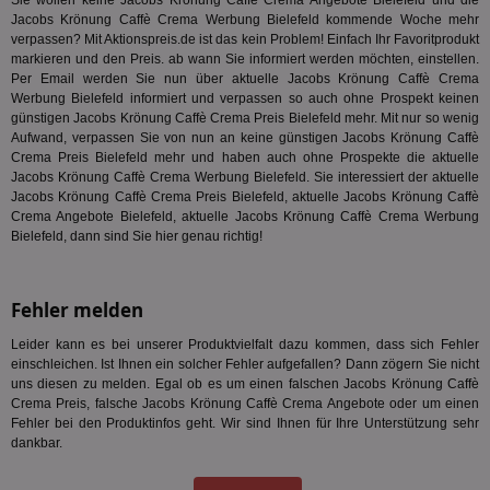
Sie wollen keine Jacobs Krönung Caffè Crema Angebote Bielefeld und die
wi
Jacobs Krönung Caffè Crema Werbung Bielefeld kommende Woche mehr
Bes
ide
verpassen? Mit Aktionspreis.de ist das kein Problem! Einfach Ihr Favoritprodukt
We
markieren und den Preis. ab wann Sie informiert werden möchten, einstellen.
ver
Per Email werden Sie nun über aktuelle Jacobs Krönung Caffè Crema
ver
Werbung Bielefeld informiert und verpassen so auch ohne Prospekt keinen
Anz
günstigen Jacobs Krönung Caffè Crema Preis Bielefeld mehr. Mit nur so wenig
IDSYNC
1 Jahr
Die
Verizon
Aufwand, verpassen Sie von nun an keine günstigen Jacobs Krönung Caffè
Inf
Communications Inc.
Crema Preis Bielefeld mehr und haben auch ohne Prospekte die aktuelle
der
.analytics.yahoo.com
Web
Jacobs Krönung Caffè Crema Werbung Bielefeld. Sie interessiert der aktuelle
Wer
Jacobs Krönung Caffè Crema Preis Bielefeld, aktuelle Jacobs Krönung Caffè
En
Crema Angebote Bielefeld, aktuelle Jacobs Krönung Caffè Crema Werbung
mög
Bielefeld, dann sind Sie hier genau richtig!
Bes
ges
TestIfCookieP
1 Jahr 1
Die
Smart AdServer SAS
Monat
ve
.smartadserver.com
Fehler melden
Wer
Web
Leider kann es bei unserer Produktvielfalt dazu kommen, dass sich Fehler
rel
einschleichen. Ist Ihnen ein solcher Fehler aufgefallen? Dann zögern Sie nicht
KRTBCOOKIE_80
3 Monate
Die
PubMatic, Inc.
uns diesen zu melden. Egal ob es um einen falschen Jacobs Krönung Caffè
We
.pubmatic.com
Crema Preis, falsche Jacobs Krönung Caffè Crema Angebote oder um einen
um 
Fehler bei den Produktinfos geht. Wir sind Ihnen für Ihre Unterstützung sehr
Onl
Kam
dankbar.
ind
ide
Nut