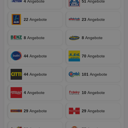
die
4
Angebote
51
Angebote
Ben
ver
Nor
sic
22
Angebote
23
Angebote
gen
und
ver
die
gut
8
Angebote
8
Angebote
die
Anm
Ben
Sei
44
Angebote
70
Angebote
CookieScriptConsent
1 Monat
Die
CookieScript
Coo
www.aktionspreis.de
ver
Ein
44
Angebote
101
Angebote
für
spe
Ban
Scr
4
Angebote
10
Angebote
or
fun
29
Angebote
29
Angebote
Name
Provider
Provider
/
Domäne
/
Ablaufdatum
Beschre
Name
Ablaufdatum
Beschreib
Domäne