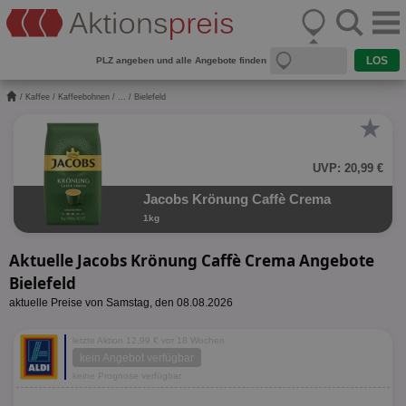
PLZ angeben und alle Angebote finden
/
Kaffee
/
Kaffeebohnen
/
...
/ Bielefeld
★
UVP: 20,99 €
Jacobs Krönung Caffè Crema
1kg
Aktuelle Jacobs Krönung Caffè Crema Angebote
Bielefeld
aktuelle Preise von Samstag, den 08.08.2026
letzte Aktion 12,99 € vor 18 Wochen
kein Angebot verfügbar
keine Prognose verfügbar