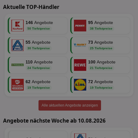
Aktuelle TOP-Händler
146
Angebote
95
Angebote
50 Tiefstpreise
38 Tiefstpreise
Unbedingt erforderlich
Performance
55
Angebote
73
Angebote
30 Tiefstpreise
25 Tiefstpreise
Targeting
Funktionalität
Unklassifizierte
Unbedingt erforderliche Cookies ermöglichen
110
Angebote
100
Angebote
wesentliche Kernfunktionen der Website wie die
24 Tiefstpreise
21 Tiefstpreise
Benutzeranmeldung und die Kontoverwaltung.
Ohne die unbedingt erforderlichen Cookies kann die
Website nicht ordnungsgemäß verwendet werden.
62
Angebote
72
Angebote
19 Tiefstpreise
19 Tiefstpreise
Name
Provider
/
Domäne
Ablaufdatum
Be
identifier
aktionspreis.de
1 Jahr
Log
Alle aktuellen Angebote anzeigen
securitytoken
aktionspreis.de
1 Jahr
Log
PHPSESSID
Session
Coo
PHP.net
Angebote nächste Woche ab 10.08.2026
An
www.aktionspreis.de
wir
Spr
ein