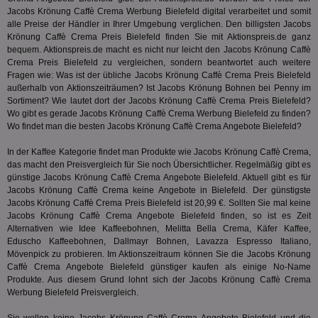
Wer
Jacobs Krönung Caffè Crema Werbung Bielefeld digital verarbeitet und somit
En
mög
alle Preise der Händler in Ihrer Umgebung verglichen. Den billigsten Jacobs
Bes
Krönung Caffè Crema Preis Bielefeld finden Sie mit Aktionspreis.de ganz
ges
bequem. Aktionspreis.de macht es nicht nur leicht den Jacobs Krönung Caffè
Crema Preis Bielefeld zu vergleichen, sondern beantwortet auch weitere
uid-bp-36033
.ads.stickyadstv.com
2 Monate
Die
Nut
Fragen wie: Was ist der übliche Jacobs Krönung Caffè Crema Preis Bielefeld
Int
außerhalb von Aktionszeiträumen? Ist Jacobs Krönung Bohnen bei
Penny
im
Web
Sortiment? Wie lautet dort der Jacobs Krönung Caffè Crema Preis Bielefeld?
ab,
Wer
Wo gibt es gerade Jacobs Krönung Caffè Crema Werbung Bielefeld zu finden?
dem
Wo findet man die besten Jacobs Krönung Caffè Crema Angebote Bielefeld?
Prä
lie
In der
Kaffee
Kategorie findet man Produkte wie Jacobs Krönung Caffè Crema,
3pi
3 Monate
Leg
ID5 Technology Ltd
das macht den Preisvergleich für Sie noch Übersichtlicher. Regelmäßig gibt es
den
.id5-sync.com
günstige Jacobs Krönung Caffè Crema Angebote Bielefeld. Aktuell gibt es für
We
Jacobs Krönung Caffè Crema keine Angebote in Bielefeld. Der günstigste
Dri
Bes
Jacobs Krönung Caffè Crema Preis Bielefeld ist 20,99 €. Sollten Sie mal keine
We
Jacobs Krönung Caffè Crema Angebote Bielefeld finden, so ist es Zeit
kön
Alternativen wie Idee Kaffeebohnen, Melitta Bella Crema, Käfer Kaffee,
Ser
Eduscho Kaffeebohnen, Dallmayr Bohnen,
Lavazza Espresso Italiano
,
Hub
ber
Mövenpick zu probieren. Im Aktionszeitraum können Sie die Jacobs Krönung
Wer
Caffè Crema Angebote Bielefeld günstiger kaufen als einige No-Name
ge
Produkte. Aus diesem Grund lohnt sich der Jacobs Krönung Caffè Crema
Werbung Bielefeld Preisvergleich.
PugT
1 Monat
Reg
PubMatic Inc.
ID,
.pubmatic.com
Ben