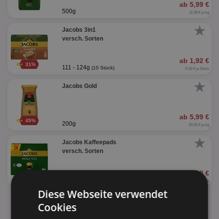
ab 5,99 €
500g
11,98 € je kg
★
Jacobs 3in1
versch. Sorten
ab 1,92 €
31%
111 - 124g
(10 Stück)
0,19 € je Stück
★
Jacobs Gold
ab 5,99 €
45%
200g
29,95 € je kg
★
Jacobs Kaffeepads
versch. Sorten
ab 2,22 €
118g
(18 Stück)
0,12 € je Stück
Diese Webseite verwendet
alle Produkte anzeigen
Cookies