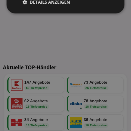
DETAILS ANZEIGEN
Unbedingt
Performance
erforderlich
Targeting
Funktionalität
Unklassifizierte
Aktuelle TOP-Händler
147
Angebote
73
Angebote
50 Tiefstpreise
25 Tiefstpreise
62
Angebote
78
Angebote
Unbedingt erforderlich
Performance
19 Tiefstpreise
18 Tiefstpreise
Targeting
Funktionalität
Unklassifizierte
34
Angebote
36
Angebote
Unbedingt erforderliche Cookies ermöglichen
18 Tiefstpreise
18 Tiefstpreise
wesentliche Kernfunktionen der Website wie die