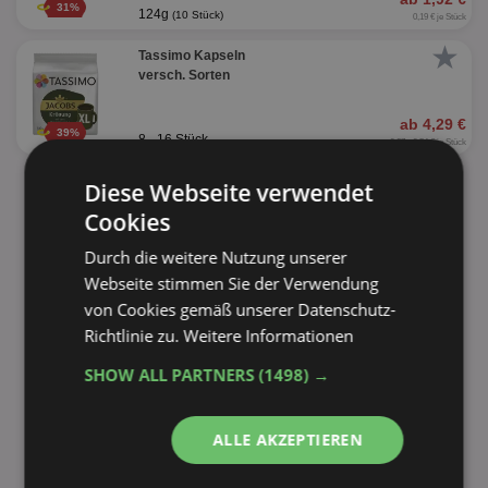
31%
124g
(10 Stück)
0,19 € je Stück
★
Tassimo Kapseln
versch. Sorten
ab 4,29 €
39%
8 - 16 Stück
0,27 - 0,54 € je Stück
Diese Webseite verwendet
alle Produkte anzeigen
Cookies
Durch die weitere Nutzung unserer
Webseite stimmen Sie der Verwendung
von Cookies gemäß unserer Datenschutz-
Richtlinie zu.
Weitere Informationen
SHOW ALL PARTNERS
(1498) →
ALLE AKZEPTIEREN