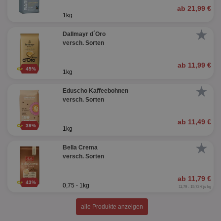
ab 21,99 €
1kg
★
Dallmayr d´Oro
versch. Sorten
ab 11,99 €
45%
1kg
★
Eduscho Kaffeebohnen
versch. Sorten
ab 11,49 €
39%
1kg
★
Bella Crema
versch. Sorten
ab 11,79 €
43%
0,75 - 1kg
11,79 - 15,72 € je kg
alle Produkte anzeigen