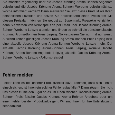
Sie möchten regelmäßig über die Jacobs Krönung Aroma-Bohnen Angebote
ges
Leipzig und die Jacobs Krönung Aroma-Bohnen Werbung Leipzig nächste
TestIfCookieP
1 Jahr 1
Die
Smart AdServer SAS
Woche informiert werden? Dann markieren Sie jetzt dieses Produkt als Ihren
Monat
ve
.smartadserver.com
persönlichen Favoriten und setzen Sie anschließend einen Preisalarm. Mit
Wer
diesem Preisalarm können Sie getrost auf Supermarkt Prospekte verzichten,
Web
rel
denn Sie werden von Aktionspreis.de per Email über Jacobs Krönung Aroma-
Bohnen Werbung Leipzig alarmiert und finden so schnell die günstigen Jacobs
KRTBCOOKIE_80
3 Monate
Die
PubMatic, Inc.
Krönung Aroma-Bohnen Preis Leipzig. So verpassen Sie nun mit nur wenig
We
.pubmatic.com
Aufwand keinen günstigen Jacobs Krönung Aroma-Bohnen Preis Leipzig bzw.
um 
Onl
eine aktuelle Jacobs Krönung Aroma-Bohnen Werbung Leipzig mehr. Der
Kam
aktuelle Jacobs Krönung Aroma-Bohnen Preis Leipzig, aktuelle Jacobs
ind
Krönung Aroma-Bohnen Angebote Leipzig, aktuelle Jacobs Krönung Aroma-
ide
Nut
Bohnen Werbung Leipzig - Aktionspreis.de!
int
ein
ang
kan
Fehler melden
Anz
und
und
Leider kann es bei unserer Produktvielfalt dazu kommen, dass sich Fehler
We
einschleichen. Ist Ihnen ein solcher Fehler aufgefallen? Dann zögern Sie nicht
wer
uns diesen zu melden. Egal ob es um einen falschen Jacobs Krönung Aroma-
Anz
Bohnen Preis, falsche Jacobs Krönung Aroma-Bohnen Angebote oder um
Ben
einen Fehler bei den Produktinfos geht. Wir sind Ihnen für Ihre Unterstützung
demdex
6 Monate
Mit
Adobe Inc.
sehr dankbar.
Ad
.demdex.net
gr