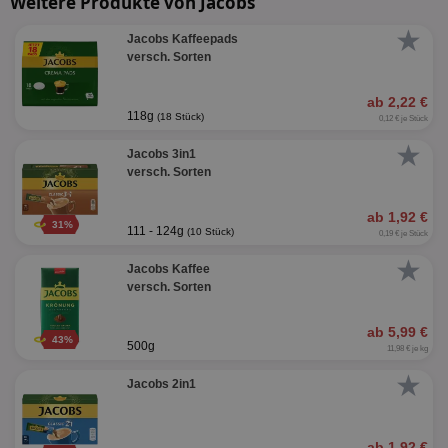
Weitere Produkte von Jacobs
★
Jacobs Kaffeepads
versch. Sorten
ab 2,22 €
118g
(18 Stück)
0,12 € je Stück
★
Jacobs 3in1
versch. Sorten
ab 1,92 €
31%
111 - 124g
(10 Stück)
0,19 € je Stück
★
Jacobs Kaffee
versch. Sorten
ab 5,99 €
43%
500g
11,98 € je kg
★
Jacobs 2in1
ab 1,92 €