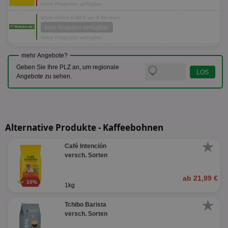
keine Prognose verfügbar
letzte Aktion 6,99 € vor 6 Wochen
kein Angebot verfügbar
keine Prognose verfügbar
mehr Angebote?
Geben Sie Ihre PLZ an, um regionale
Angebote zu sehen.
Alternative Produkte - Kaffeebohnen
★
Café Intención
versch. Sorten
ab 21,99 €
10%
1kg
★
Tchibo Barista
versch. Sorten