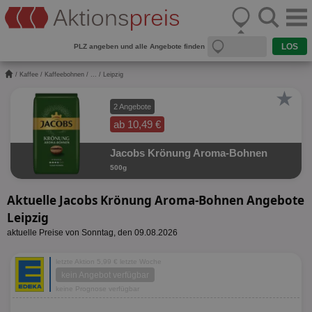
PLZ angeben und alle Angebote finden
/
Kaffee
/
Kaffeebohnen
/
...
/ Leipzig
★
2 Angebote
ab 10,49 €
Jacobs Krönung Aroma-Bohnen
500g
Aktuelle Jacobs Krönung Aroma-Bohnen Angebote
Leipzig
aktuelle Preise von Sonntag, den 09.08.2026
letzte Aktion 5,99 € letzte Woche
kein Angebot verfügbar
keine Prognose verfügbar