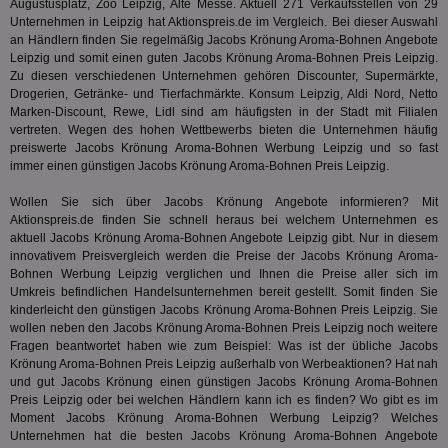
Augustusplatz, Zoo Leipzig, Alte Messe. Aktuell 271 Verkaufsstellen von 29
Bes
generi
Bid
Unternehmen in Leipzig hat Aktionspreis.de im Vergleich. Bei dieser Auswahl
als Cli
Bes
zugewi
an Händlern finden Sie regelmäßig Jacobs Krönung Aroma-Bohnen Angebote
Web
ist in j
Leipzig und somit einen guten Jacobs Krönung Aroma-Bohnen Preis Leipzig.
kan
Seiten
Zu diesen verschiedenen Unternehmen gehören Discounter, Supermärkte,
Bid
auf ein
We
enthal
Drogerien, Getränke- und Tierfachmärkte. Konsum Leipzig, Aldi Nord, Netto
sic
zur Be
Marken-Discount, Rewe, Lidl sind am häufigsten in der Stadt mit Filialen
Bes
Besuche
vertreten. Wegen des hohen Wettbewerbs bieten die Unternehmen häufig
Anz
und
sie
preiswerte Jacobs Krönung Aroma-Bohnen Werbung Leipzig und so fast
Kampa
für die 
immer einen günstigen Jacobs Krönung Aroma-Bohnen Preis Leipzig.
TDCPM
1 Jahr
Die
The Trade Desk Inc.
Analys
Inf
.adsrvr.org
verwen
Wollen Sie sich über Jacobs Krönung Angebote informieren? Mit
der
Web
Aktionspreis.de finden Sie schnell heraus bei welchem Unternehmen es
Wer
aktuell Jacobs Krönung Aroma-Bohnen Angebote Leipzig gibt. Nur in diesem
En
innovativem Preisvergleich werden die Preise der Jacobs Krönung Aroma-
mög
Bes
Bohnen Werbung Leipzig verglichen und Ihnen die Preise aller sich im
ges
Umkreis befindlichen Handelsunternehmen bereit gestellt. Somit finden Sie
kinderleicht den günstigen Jacobs Krönung Aroma-Bohnen Preis Leipzig. Sie
uid-bp-36033
.ads.stickyadstv.com
2 Monate
Die
wollen neben den Jacobs Krönung Aroma-Bohnen Preis Leipzig noch weitere
Nut
Int
Fragen beantwortet haben wie zum Beispiel: Was ist der übliche Jacobs
Web
Krönung Aroma-Bohnen Preis Leipzig außerhalb von Werbeaktionen? Hat
nah
ab,
und gut
Jacobs Krönung einen günstigen Jacobs Krönung Aroma-Bohnen
Wer
Preis Leipzig oder bei welchen Händlern kann ich es finden? Wo gibt es im
dem
Prä
Moment Jacobs Krönung Aroma-Bohnen Werbung Leipzig? Welches
lie
Unternehmen hat die besten Jacobs Krönung Aroma-Bohnen Angebote