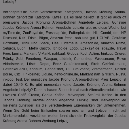
Leipzig?
3pi
3 Monate
Leg
ID5 Technology Ltd
den
.id5-sync.com
We
Aktionspreis.de bietet verschiedene Kategorien, Jacobs Krönung Aroma-
Dri
Bohnen gehört zur Kategorie
Kaffee
. Da es sehr beliebt ist gibt es auch oft
Bes
preiswerte Jacobs Krönung Aroma-Bohnen Angebote Leipzig. Günstige
We
kön
Jacobs Krönung Aroma-Bohnen Angebote Leipzig gibt es diese Woche bei
Ser
myTime.de, ZooRoyal.de, Fressnapf.de, Futterplatz.de, Hit, Combi, dm, NP
Hub
Discount, K+K, Fristo, Bilgro, Amazon fresh, nah und gut, HOL'AB, Getränke
ber
Wer
Hoffmann, Trink und Spare, Das Futterhaus, Amazon.de, Amazon Prime,
ge
Selgros, Budni, Metro Gastro, Tchibo.de, Logo, Edeka24.de, ebay.de, Travel
Free, famila, Markant, V-Markt, nahkauf, Globus, Kodi, Action, trinkgut, Orterer,
PugT
1 Monat
Reg
PubMatic Inc.
Fränky, Sobi, Feneberg, Wasgau, alldrink, Centershop, Wreesmann, Rewe
ID,
.pubmatic.com
Ben
Abholservice, Lösch Depot, Benz Getränkemarkt, Streb Getränkemarkt,
wi
GetränkeLAND, Konsum, Handelshof, CC Großmarkt, Zimmermann, Posten
Bes
Börse, Citti, Finkbeiner, Lidl.de, netto-online.de, Markant nah & frisch, Rusta,
ide
inkoop, Test. Der günstigste Jacobs Krönung Aroma-Bohnen Preis Leipzig ist
We
ver
dabei 10,49 €. Es gibt momentan keine Jacobs Krönung Aroma-Bohnen
ver
Angebote Leipzig? Dann schauen Sie doch mal nach Alternativprodukten wie
Anz
Lavazza Caffè Crema, Gorilla Kaffee,
Mövenpick
, Schümli Kaffee. In den
IDSYNC
1 Jahr
Die
Jacobs Krönung Aroma-Bohnen Angebote Leipzig sind Markenprodukte
Verizon
Inf
Communications Inc.
meistens günstiger als die verschiedenen Eigenmarken der Unternehmen.
der
.analytics.yahoo.com
Wenn Sie Geld beim Einkaufen sparen möchten und trotzdem nicht auf
Web
Markenprodukte verzichten wollen lohnt sich ein Preisvergleich der Jacobs
Wer
En
Krönung Aroma-Bohnen Werbung Leipzig.
mög
Bes