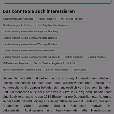
auf
hilft be
Web
Optimi
Vid
Anzei
Das könnte Sie auch interessieren
per
und d
Verstä
adx_ts
1 Jahr
Die
ORTEC B.V.
Lebensmittelladen Angebote
Penny Angebote
myTime.de Prospekt
Nutzer
sic
.optinadserving.com
Wer
Kaufland Angebote Cottbus
Citti Angebote Recklinghausen
pi
1 Tag
Dieses 
TradeTracker
Web
der Er
.pubmatic.com
Jacobs Krönung Aroma-Bohnen Angebote Nürnberg
Inform
digitalAudience
1 Jahr
Dig
Social Audience B.V.
das Nu
Jacobs Krönung Aroma-Bohnen Angebote Rostock
Coo
.target.digitalaudience.io
auf Web
dig
Jacobs Krönung Aroma-Bohnen Werbung Pforzheim
verfolg
Onl
Besuch
Er
Jacobs Krönung Aroma-Bohnen Preis Hildesheim
Geräte
zu 
Market
Jacobs Krönung Aroma-Bohnen Angebote Amazon.de
Kaffee Angebote
Jacobs Angebote
tuuid
.360yield.com
3 Monate
Die
_ga
1 Jahr 1
Dieser
Google LLC
Kaffeebohnen Angebote
Jacobs Tassimo Angebote 8 - 16 Stück
hau
Monat
ist mit
.aktionspreis.de
bid
Univers
Eilles Kaffeebohnen Angebote 500g
Kaffee Preisvergleich
Büro Kaffee
Wer
verknüp
Web
eine wi
Neben der aktuellen aktuellen Jacobs Krönung Aroma-Bohnen Werbung
rel
Aktuali
Leipzig bekommen Sie hier auch noch wissenswertes über Leipzig. Der
am häu
viewer
1 Jahr
Wir
ORTEC B.V.
wunderschöne Ort Leipzig befindet sich südwestlich von Sachsen. Es leben
verwen
ve
.optinadserving.com
Analys
570.000 Menschen auf einer Fläche von 297 km² in Leipzig, somit hat die Stadt
Bes
Google
eine Bevölkerungsdichte von 1919 Einwohner pro Quadratkilometer. Aufgrund
Inf
Cookie
un
seiner Größe besteht Leipzig aus vielen Ortsteilen wie z.B. Leutzsch, Möckern,
verwen
zu 
eindeu
Brughausen, Grünau, Wahren, Reudnitz, Schönefeld, Plagwitz. Die
zu unt
bekanntesten Ausflugsziele sind Asisi-Panometer, Alte Handelsbörse,
tuuid_lu
.360yield.com
3 Monate
Ent
indem e