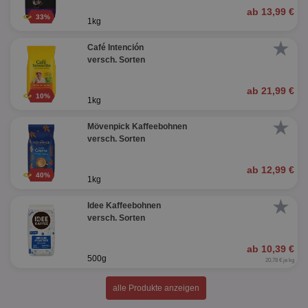
ab 13,99 €
33%
1kg
★
Café Intención
versch. Sorten
ab 21,99 €
10%
1kg
★
Mövenpick Kaffeebohnen
versch. Sorten
ab 12,99 €
40%
1kg
★
Idee Kaffeebohnen
versch. Sorten
ab 10,39 €
500g
20,78 € je kg
alle Produkte anzeigen