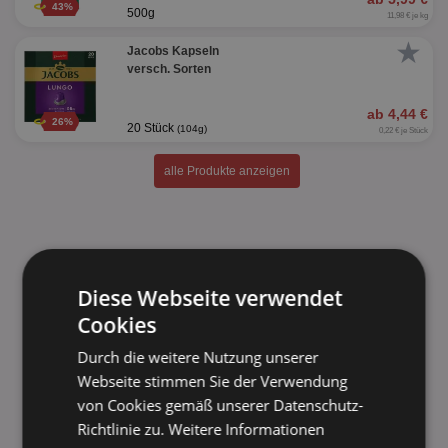
43%
500g
11,98 € je kg
★
Jacobs Kapseln
versch. Sorten
ab 4,44 €
26%
20 Stück
(104g)
0,22 € je Stück
alle Produkte anzeigen
Diese Webseite verwendet
Cookies
Durch die weitere Nutzung unserer
Webseite stimmen Sie der Verwendung
von Cookies gemäß unserer Datenschutz-
Richtlinie zu.
Weitere Informationen