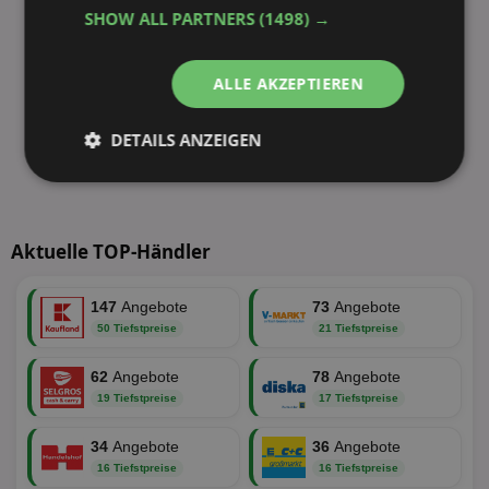
SHOW ALL PARTNERS
(1498) →
ALLE AKZEPTIEREN
DETAILS ANZEIGEN
Unbedingt
Performance
erforderlich
Aktuelle TOP-Händler
Targeting
Funktionalität
147
Angebote
73
Angebote
50 Tiefstpreise
21 Tiefstpreise
Unklassifizierte
62
Angebote
78
Angebote
19 Tiefstpreise
17 Tiefstpreise
34
Angebote
36
Angebote
16 Tiefstpreise
16 Tiefstpreise