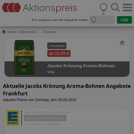
PLZ angeben und alle Angebote finden
/
Kaffee
/
Kaffeebohnen
/
...
/ Frankfurt
★
2 Angebote
ab 10,49 €
Jacobs Krönung Aroma-Bohnen
500g
Aktuelle Jacobs Krönung Aroma-Bohnen Angebote
Frankfurt
aktuelle Preise von Sonntag, den 09.08.2026
letzte Aktion 5,99 € letzte Woche
kein Angebot verfügbar
keine Prognose verfügbar