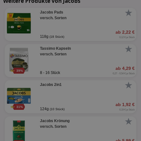
Weitere Produkte von Jacobs
★
Jacobs Pads
versch. Sorten
ab 2,22 €
118g
(18 Stück)
0,12 € je Stück
★
Tassimo Kapseln
versch. Sorten
ab 4,29 €
39%
8 - 16 Stück
0,27 - 0,54 € je Stück
★
Jacobs 2in1
ab 1,92 €
31%
124g
(10 Stück)
0,19 € je Stück
★
Jacobs Krönung
versch. Sorten
ab 5,99 €