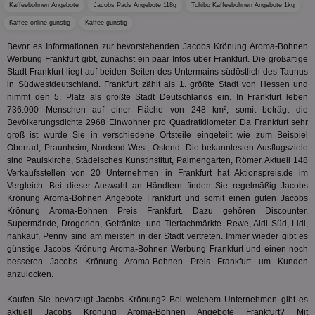
am häu
Kaffeebohnen Angebote
Jacobs Pads Angebote 118g
Tchibo Kaffeebohnen Angebote 1kg
viewer
1 Jahr
Wir
ORTEC B.V.
verwen
ve
.optinadserving.com
Analys
Kaffee online günstig
Kaffee günstig
Bes
Google
Inf
Cookie
Bevor es Informationen zur bevorstehenden Jacobs Krönung Aroma-Bohnen
un
verwen
Werbung Frankfurt gibt, zunächst ein paar Infos über Frankfurt. Die großartige
zu 
eindeu
Stadt Frankfurt liegt auf beiden Seiten des Untermains südöstlich des Taunus
zu unt
tuuid_lu
.360yield.com
3 Monate
Ent
indem e
in Südwestdeutschland. Frankfurt zählt als 1. größte Stadt von Hessen und
Bes
generi
nimmt den 5. Platz als größte Stadt Deutschlands ein. In Frankfurt leben
Bid
als Cli
Bes
736.000 Menschen auf einer Fläche von 248 km², somit beträgt die
zugewi
Web
ist in j
Bevölkerungsdichte 2968 Einwohner pro Quadratkilometer. Da Frankfurt sehr
kan
Seiten
groß ist wurde Sie in verschiedene Ortsteile eingeteilt wie zum Beispiel
Bid
auf ein
Oberrad, Praunheim, Nordend-West, Ostend. Die bekanntesten Ausflugsziele
We
enthal
sic
sind Paulskirche, Städelsches Kunstinstitut, Palmengarten, Römer. Aktuell 148
zur Be
Bes
Besuche
Verkaufsstellen von 20 Unternehmen in Frankfurt hat Aktionspreis.de im
Anz
und
Vergleich. Bei dieser Auswahl an Händlern finden Sie regelmäßig Jacobs
sie
Kampa
Krönung Aroma-Bohnen Angebote Frankfurt und somit einen guten Jacobs
für die 
TDCPM
1 Jahr
Die
The Trade Desk Inc.
Analys
Krönung Aroma-Bohnen Preis Frankfurt. Dazu gehören Discounter,
Inf
.adsrvr.org
verwen
Supermärkte, Drogerien, Getränke- und Tierfachmärkte. Rewe, Aldi Süd, Lidl,
der
nahkauf, Penny sind am meisten in der Stadt vertreten. Immer wieder gibt es
Web
Wer
günstige Jacobs Krönung Aroma-Bohnen Werbung Frankfurt und einen noch
En
besseren Jacobs Krönung Aroma-Bohnen Preis Frankfurt um Kunden
mög
anzulocken.
Bes
ges
Kaufen Sie bevorzugt Jacobs Krönung? Bei welchem Unternehmen gibt es
uid-bp-36033
.ads.stickyadstv.com
2 Monate
Die
aktuell Jacobs Krönung Aroma-Bohnen Angebote Frankfurt? Mit