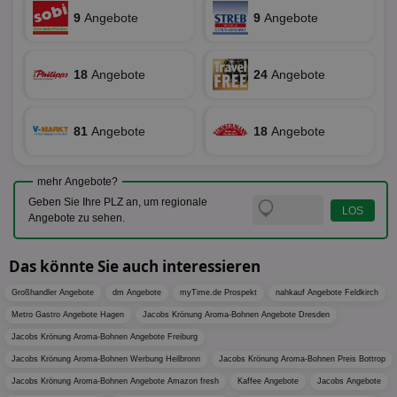
Leistu
ber
deprecation
Werbe
9
Angebote
9
Angebote
We
zu ver
APC
.doubleclick.net
6 Monate
die auf
A3
1 Jahr
Anz
Yahoo! Inc.
verbrac
Ya
.yahoo.com
Nutzer
18
Angebote
24
Angebote
wird, d
tt_viewer
12 Monate 4
Tea
Teads B.V.
bestim
Tage
Coo
.teads.tv
geklick
auf
hilft be
Web
Optimi
81
Angebote
18
Angebote
Vid
Anzei
per
und d
Verstä
adx_ts
1 Jahr
Die
ORTEC B.V.
Nutzer
mehr Angebote?
sic
.optinadserving.com
Wer
pi
1 Tag
Dieses 
Geben Sie Ihre PLZ an, um regionale
TradeTracker
Web
der Er
.pubmatic.com
Angebote zu sehen.
Inform
digitalAudience
1 Jahr
Dig
Social Audience B.V.
das Nu
Coo
.target.digitalaudience.io
auf Web
dig
Das könnte Sie auch interessieren
verfolg
Onl
Besuch
Er
Geräte
Großhandler Angebote
dm Angebote
myTime.de Prospekt
nahkauf Angebote Feldkirch
zu 
Market
Metro Gastro Angebote Hagen
Jacobs Krönung Aroma-Bohnen Angebote Dresden
tuuid
.360yield.com
3 Monate
Die
_ga
1 Jahr 1
Dieser
Google LLC
hau
Jacobs Krönung Aroma-Bohnen Angebote Freiburg
Monat
ist mit
.aktionspreis.de
bid
Univers
Wer
Jacobs Krönung Aroma-Bohnen Werbung Heilbronn
Jacobs Krönung Aroma-Bohnen Preis Bottrop
verknüp
Web
eine wi
Jacobs Krönung Aroma-Bohnen Angebote Amazon fresh
Kaffee Angebote
Jacobs Angebote
rel
Aktuali