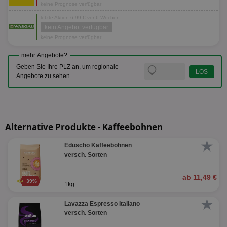
keine Prognose verfügbar
letzte Aktion 6,99 € vor 6 Wochen
kein Angebot verfügbar
keine Prognose verfügbar
mehr Angebote?
Geben Sie Ihre PLZ an, um regionale
Angebote zu sehen.
Alternative Produkte - Kaffeebohnen
★
Eduscho Kaffeebohnen
versch. Sorten
ab 11,49 €
39%
1kg
★
Lavazza Espresso Italiano
versch. Sorten