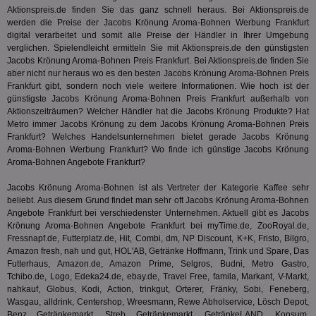
Nut
Aktionspreis.de finden Sie das ganz schnell heraus. Bei Aktionspreis.de
Int
Web
werden die Preise der Jacobs Krönung Aroma-Bohnen Werbung Frankfurt
ab,
digital verarbeitet und somit alle Preise der Händler in Ihrer Umgebung
Wer
verglichen. Spielendleicht ermitteln Sie mit Aktionspreis.de den günstigsten
dem
Jacobs Krönung Aroma-Bohnen Preis Frankfurt. Bei Aktionspreis.de finden Sie
Prä
lie
aber nicht nur heraus wo es den besten Jacobs Krönung Aroma-Bohnen Preis
Frankfurt gibt, sondern noch viele weitere Informationen. Wie hoch ist der
3pi
3 Monate
Leg
ID5 Technology Ltd
günstigste Jacobs Krönung Aroma-Bohnen Preis Frankfurt außerhalb von
den
.id5-sync.com
Aktionszeiträumen? Welcher Händler hat die Jacobs Krönung Produkte? Hat
We
Dri
Metro
immer Jacobs Krönung zu dem Jacobs Krönung Aroma-Bohnen Preis
Bes
Frankfurt? Welches Handelsunternehmen bietet gerade Jacobs Krönung
We
Aroma-Bohnen Werbung Frankfurt? Wo finde ich günstige Jacobs Krönung
kön
Ser
Aroma-Bohnen Angebote Frankfurt?
Hub
ber
Jacobs Krönung Aroma-Bohnen ist als Vertreter der Kategorie
Kaffee
sehr
Wer
beliebt. Aus diesem Grund findet man sehr oft Jacobs Krönung Aroma-Bohnen
ge
Angebote Frankfurt bei verschiedenster Unternehmen. Aktuell gibt es Jacobs
PugT
1 Monat
Reg
PubMatic Inc.
Krönung Aroma-Bohnen Angebote Frankfurt bei myTime.de, ZooRoyal.de,
ID,
.pubmatic.com
Fressnapf.de, Futterplatz.de, Hit, Combi, dm, NP Discount, K+K, Fristo, Bilgro,
Ben
wi
Amazon fresh, nah und gut, HOL'AB, Getränke Hoffmann, Trink und Spare, Das
Bes
Futterhaus, Amazon.de, Amazon Prime, Selgros, Budni, Metro Gastro,
ide
Tchibo.de, Logo, Edeka24.de, ebay.de, Travel Free, famila, Markant, V-Markt,
We
nahkauf, Globus, Kodi, Action, trinkgut, Orterer, Fränky, Sobi, Feneberg,
ver
ver
Wasgau, alldrink, Centershop, Wreesmann, Rewe Abholservice, Lösch Depot,
Anz
Benz Getränkemarkt, Streb Getränkemarkt, GetränkeLAND, Konsum,