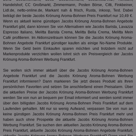
Handelshof, CC Großmarkt, Zimmermann, Posten Börse, Citti, Finkbeiner,
IDSYNC
1 Jahr
Die
Verizon
Lidl.de, netto-online.de, Markant nah & frisch, Rusta, inkoop, Test. Dabei
Inf
Communications Inc.
der
.analytics.yahoo.com
beträgt der beste Jacobs Krönung Aroma-Bohnen Preis Frankfurt nur 10,49 €.
Web
Wenn es aktuell keine günstigen Jacobs Krönung Aroma-Bohnen Angebote
Wer
Frankfurt gibt, dann können Sie von Alternativen wie Jacobs Barista,
Lavazza
En
mög
Espresso Italiano
, Melitta Barista Crema, Melitta Bella Crema, Melitta Mein
Bes
Café profitieren. Im Aktionszeitraum können Sie die Jacobs Krönung Aroma-
ges
Bohnen Angebote Frankfurt günstiger kaufen als einige No-Name Produkte.
Wenn Sie Geld beim Einkaufen sparen möchten und trotzdem nicht auf
TestIfCookieP
1 Jahr 1
Die
Smart AdServer SAS
Monat
ve
.smartadserver.com
Markenprodukte verzichten wollen lohnt sich ein Preisvergleich der Jacobs
Wer
Krönung Aroma-Bohnen Werbung Frankfurt.
Web
rel
Sie wollen sich immer aktuell über die Jacobs Krönung Aroma-Bohnen
KRTBCOOKIE_80
3 Monate
Die
PubMatic, Inc.
Angebote Frankfurt und die Jacobs Krönung Aroma-Bohnen Werbung
We
.pubmatic.com
Frankfurt informieren? Dann markieren Sie jetzt dieses Produkt als Ihren
um 
persönlichen Favoriten und setzen Sie anschließend einen Preisalarm. Über
Onl
Kam
die aktuellen Preise der Jacobs Krönung Aroma-Bohnen Werbung Frankfurt
ind
werden Sie von nun an bequem per Email informiert und werden somit immer
ide
über den billigsten Jacobs Krönung Aroma-Bohnen Preis Frankfurt auf dem
Nut
Laufenden gehalten. Mit nur so wenig Aufwand, verpassen Sie von nun an
int
ein
keine günstigen Jacobs Krönung Aroma-Bohnen Preis Frankfurt mehr und
ang
haben auch ohne Prospekte die aktuelle Jacobs Krönung Aroma-Bohnen
kan
Werbung Frankfurt. Sie suchen den aktuellen Jacobs Krönung Aroma-Bohnen
Anz
und
Preis Frankfurt, aktuelle Jacobs Krönung Aroma-Bohnen Angebote Frankfurt,
und