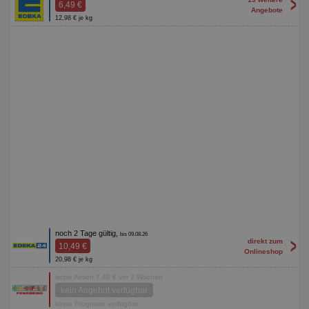
>
6,49 €
Angebote
12,98 € je kg
noch 2 Tage gültig,
bis 09.08.26
>
direkt zum
10,49 €
Onlineshop
20,98 € je kg
letzte Aktion 7,49 € vor 7 Wochen
kein Angebot verfügbar
keine Prognose verfügbar