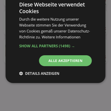
ab 5,99 €
43%
Diese Webseite verwendet
500g
11,98 € je kg
Cookies
★
Jacobs Kapseln
versch. Sorten
Durch die weitere Nutzung unserer
Webseite stimmen Sie der Verwendung
ab 4,00 €
von Cookies gemäß unserer Datenschutz-
33%
20 Stück
(104g)
0,20 € je Stück
Richtlinie zu.
Weitere Informationen
★
Jacobs 3in1
SHOW ALL PARTNERS
(1498) →
versch. Sorten
ab 1,92 €
31%
ALLE AKZEPTIEREN
111 - 124g
(10 Stück)
0,19 € je Stück
alle Produkte anzeigen
DETAILS ANZEIGEN
Unbedingt
Performance
erforderlich
Targeting
Funktionalität