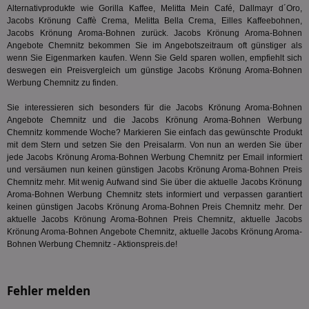
ge
Alternativprodukte wie Gorilla Kaffee, Melitta Mein Café, Dallmayr d´Oro,
Jacobs Krönung Caffè Crema, Melitta Bella Crema, Eilles Kaffeebohnen,
PugT
1 Monat
Reg
PubMatic Inc.
ID,
Jacobs Krönung Aroma-Bohnen
zurück. Jacobs Krönung Aroma-Bohnen
.pubmatic.com
Ben
Angebote Chemnitz bekommen Sie im Angebotszeitraum oft günstiger als
wi
wenn Sie Eigenmarken kaufen. Wenn Sie Geld sparen wollen, empfiehlt sich
Bes
deswegen ein Preisvergleich um günstige Jacobs Krönung Aroma-Bohnen
ide
We
Werbung Chemnitz zu finden.
ver
ver
Sie interessieren sich besonders für die Jacobs Krönung Aroma-Bohnen
Anz
Angebote Chemnitz und die Jacobs Krönung Aroma-Bohnen Werbung
IDSYNC
1 Jahr
Die
Verizon
Chemnitz kommende Woche? Markieren Sie einfach das gewünschte Produkt
Inf
Communications Inc.
mit dem Stern und setzen Sie den Preisalarm. Von nun an werden Sie über
der
.analytics.yahoo.com
jede Jacobs Krönung Aroma-Bohnen Werbung Chemnitz per Email informiert
Web
Wer
und versäumen nun keinen günstigen Jacobs Krönung Aroma-Bohnen Preis
En
Chemnitz mehr. Mit wenig Aufwand sind Sie über die aktuelle Jacobs Krönung
mög
Aroma-Bohnen Werbung Chemnitz stets informiert und verpassen garantiert
Bes
keinen günstigen Jacobs Krönung Aroma-Bohnen Preis Chemnitz mehr. Der
ges
aktuelle Jacobs Krönung Aroma-Bohnen Preis Chemnitz, aktuelle Jacobs
TestIfCookieP
1 Jahr 1
Die
Smart AdServer SAS
Krönung Aroma-Bohnen Angebote Chemnitz, aktuelle Jacobs Krönung Aroma-
Monat
ve
.smartadserver.com
Bohnen Werbung Chemnitz - Aktionspreis.de!
Wer
Web
rel
KRTBCOOKIE_80
3 Monate
Die
PubMatic, Inc.
Fehler melden
We
.pubmatic.com
um 