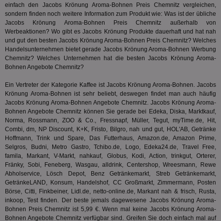
für die 
einfach den Jacobs Krönung Aroma-Bohnen Preis Chemnitz vergleichen,
TDCPM
1 Jahr
Die
The Trade Desk Inc.
Analys
sondern finden noch weitere Information zum Produkt wie: Was ist der übliche
Inf
.adsrvr.org
verwen
der
Jacobs Krönung Aroma-Bohnen Preis Chemnitz außerhalb von
Web
Werbeaktionen? Wo gibt es Jacobs Krönung Produkte dauerhaft und hat
nah
Wer
und gut
den besten Jacobs Krönung Aroma-Bohnen Preis Chemnitz? Welches
En
Handelsunternehmen bietet gerade Jacobs Krönung Aroma-Bohnen Werbung
mög
Bes
Chemnitz? Welches Unternehmen hat die besten Jacobs Krönung Aroma-
ges
Bohnen Angebote Chemnitz?
uid-bp-36033
.ads.stickyadstv.com
2 Monate
Die
Nut
Ein Vertreter der Kategorie
Kaffee
ist Jacobs Krönung Aroma-Bohnen. Jacobs
Int
Krönung Aroma-Bohnen ist sehr beliebt, deswegen findet man auch häufig
Web
Jacobs Krönung Aroma-Bohnen Angebote Chemnitz. Jacobs Krönung Aroma-
ab,
Bohnen Angebote Chemnitz können Sie gerade bei Edeka, Diska, Marktkauf,
Wer
dem
Norma, Rossmann, ZOO & Co., Fressnapf, Müller, Tegut, myTime.de, Hit,
Prä
Combi, dm, NP Discount, K+K, Fristo, Bilgro, nah und gut, HOL'AB, Getränke
lie
Hoffmann, Trink und Spare, Das Futterhaus, Amazon.de, Amazon Prime,
Selgros, Budni, Metro Gastro, Tchibo.de, Logo, Edeka24.de, Travel Free,
3pi
3 Monate
Leg
ID5 Technology Ltd
den
.id5-sync.com
famila, Markant, V-Markt, nahkauf, Globus, Kodi, Action, trinkgut, Orterer,
We
Fränky, Sobi, Feneberg, Wasgau, alldrink, Centershop, Wreesmann, Rewe
Dri
Abholservice, Lösch Depot, Benz Getränkemarkt, Streb Getränkemarkt,
Bes
We
GetränkeLAND, Konsum, Handelshof, CC Großmarkt, Zimmermann, Posten
kön
Börse, Citti, Finkbeiner, Lidl.de, netto-online.de, Markant nah & frisch, Rusta,
Ser
inkoop, Test finden. Der beste jemals dagewesene Jacobs Krönung Aroma-
Hub
Bohnen Preis Chemnitz ist 5,99 €. Wenn mal keine Jacobs Krönung Aroma-
ber
Wer
Bohnen Angebote Chemnitz verfügbar sind. Greifen Sie doch einfach mal auf