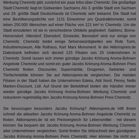
auf Web
Werbung Chemnitz gibt, zunächst ein paar Infos über Chemnitz. Die großartige
dig
verfolg
Stadt Chemnitz liegt im Südwesten Sachsens. Als 3. größte Stadt von Sachsen
Onl
Besuch
Er
und 29. größte Stadt Deutschlands ist Chemnitz sehr bekannt. Die Stadt hat
Geräte
zu 
Market
eine Bevölkerungsdichte von 1131 Einwohner pro Quadratkilometer, somit
leben 250.000 Menschen auf einer Fläche von 221 km² in Chemnitz. Um die
tuuid
.360yield.com
3 Monate
Die
_ga
1 Jahr 1
Dieser
Google LLC
hau
Stadt einzuteilen ist sie in verschiedene Ortsteile gegliedert. Gablenz, Borna-
Monat
ist mit
.aktionspreis.de
bid
Heinersdorf, Altendorf, Ebersdorf, Einsiedel, Bernsdorf sind nur einige von
Univers
Wer
verknüp
Chemnitz. Chemnitz bietet einige Sehenswürdigkeiten wie Rote Turm,
Web
eine wi
Industriemuseum, Alte Rathaus, Karl Marx Monument. In der Aktionspreis.de
rel
Aktuali
Datenbank befinden sich derzeit 125 Filialen von 25 Unternehmen in
am häu
viewer
1 Jahr
Wir
ORTEC B.V.
verwen
Chemnitz. Somit lassen sich immer günstige Jacobs Krönung Aroma-Bohnen
ve
.optinadserving.com
Analys
Angebote Chemnitz und somit ein guter Jacobs Krönung Aroma-Bohnen Preis
Bes
Google
Chemnitz finden. Discounter, Supermärkte, Drogerien, Getränke- und
Inf
Cookie
un
Tierfachmärkte können Sie auf Aktionspreis.de vergleichen. Die meisten
verwen
zu 
eindeu
Filialen in der Stadt haben die Unternehmen Edeka, Aldi Nord, Penny, Netto
zu unt
Marken-Discount, Lidl. Auf Grund der Beliebtheit bieten die Händler immer
tuuid_lu
.360yield.com
3 Monate
Ent
indem e
Bes
wieder günstige Jacobs Krönung Aroma-Bohnen Werbung Chemnitz und
generi
Bid
als Cli
reduzieren regelmäßig den Jacobs Krönung Aroma-Bohnen Preis Chemnitz.
Bes
zugewi
Web
ist in j
Sie bevorzugen besonders Jacobs Krönung? Aktionspreis.de hilft Ihnen
kan
Seiten
Bid
schnell die aktuellen Jacobs Krönung Aroma-Bohnen Angebote Chemnitz zu
auf ein
We
enthal
finden. Aktionspreis.de ist ein Preisvergleich für Lebensmittel - mit diesem
sic
zur Be
können Sie bequem die Jacobs Krönung Aroma-Bohnen Werbung Chemnitz
Bes
Besuche
Anz
aller Unternehmen vergleichen. Somit finden Sie blitzschnell den günstigsten
und
sie
Kampa
Jacobs Krönung Aroma-Bohnen Preis Chemnitz. Hier können Sie nicht nur