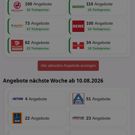
PHP.net
100
Angebote
110
Angebote
An
www.aktionspreis.de
wir
30 Tiefstpreise
29 Tiefstpreise
Spr
ein
die
73
Angebote
100
Angebote
Ben
ver
27 Tiefstpreise
24 Tiefstpreise
Nor
sic
gen
62
Angebote
34
Angebote
und
22 Tiefstpreise
19 Tiefstpreise
ver
die
gut
die
Alle aktuellen Angebote anzeigen
Anm
Ben
Sei
Angebote nächste Woche ab 10.08.2026
CookieScriptConsent
1 Monat
Die
CookieScript
Coo
www.aktionspreis.de
ver
Ein
4
Angebote
51
Angebote
für
spe
Ban
Scr
22
Angebote
23
Angebote
or
fun