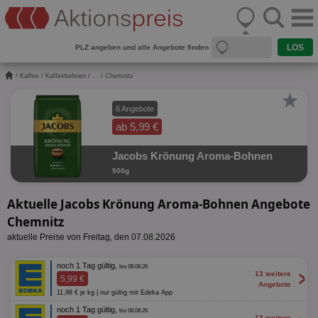
PLZ angeben und alle Angebote finden
/
Kaffee
/
Kaffeebohnen
/
...
/ Chemnitz
★
6 Angebote
ab 5,99 €
Jacobs Krönung Aroma-Bohnen
500g
Aktuelle Jacobs Krönung Aroma-Bohnen Angebote
Chemnitz
aktuelle Preise von Freitag, den 07.08.2026
noch 1 Tag gültig,
bis 08.08.26
>
13 weitere
5,99 €
Angebote
11,98 € je kg | nur gültig mit Edeka App
noch 1 Tag gültig,
bis 08.08.26
13 weitere