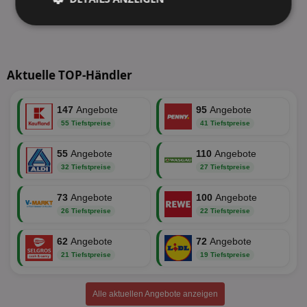
Unbedingt
Performance
erforderlich
Aktuelle TOP-Händler
Targeting
Funktionalität
147
Angebote
95
Angebote
55 Tiefstpreise
41 Tiefstpreise
Unklassifizierte
55
Angebote
110
Angebote
32 Tiefstpreise
27 Tiefstpreise
73
Angebote
100
Angebote
26 Tiefstpreise
22 Tiefstpreise
Unbedingt erforderlich
Performance
62
Angebote
72
Angebote
21 Tiefstpreise
19 Tiefstpreise
Targeting
Funktionalität
Unklassifizierte
Unbedingt erforderliche Cookies ermöglichen
Alle aktuellen Angebote anzeigen
wesentliche Kernfunktionen der Website wie die