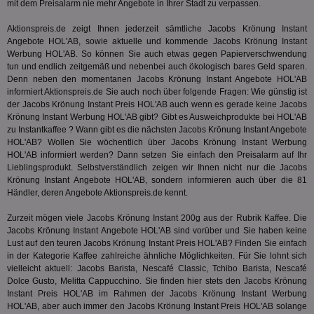
mit dem Preisalarm nie mehr Angebote in Ihrer Stadt zu verpassen.
Web
Optimi
Vid
Anzei
per
und d
Aktionspreis.de zeigt Ihnen jederzeit sämtliche Jacobs Krönung Instant
Verstä
Angebote HOL'AB, sowie aktuelle und kommende Jacobs Krönung Instant
adx_ts
1 Jahr
Die
ORTEC B.V.
Nutzer
sic
Werbung HOL'AB. So können Sie auch etwas gegen Papierverschwendung
.optinadserving.com
Wer
tun und endlich zeitgemäß und nebenbei auch ökologisch bares Geld sparen.
pi
1 Tag
Dieses 
TradeTracker
Web
der Er
.pubmatic.com
Denn neben den momentanen Jacobs Krönung Instant Angebote HOL'AB
Inform
informiert Aktionspreis.de Sie auch noch über folgende Fragen: Wie günstig ist
digitalAudience
1 Jahr
Dig
Social Audience B.V.
das Nu
Coo
.target.digitalaudience.io
der Jacobs Krönung Instant Preis HOL'AB auch wenn es gerade keine Jacobs
auf Web
dig
verfolg
Krönung Instant Werbung HOL'AB gibt? Gibt es Ausweichprodukte bei HOL'AB
Onl
Besuch
zu Instantkaffee ? Wann gibt es die nächsten Jacobs Krönung Instant Angebote
Er
Geräte
HOL'AB? Wollen Sie wöchentlich über Jacobs Krönung Instant Werbung
zu 
Market
HOL'AB informiert werden? Dann setzen Sie einfach den Preisalarm auf Ihr
tuuid
.360yield.com
3 Monate
Die
_ga
1 Jahr 1
Dieser
Google LLC
Lieblingsprodukt. Selbstverständlich zeigen wir Ihnen nicht nur die Jacobs
hau
Monat
ist mit
.aktionspreis.de
Krönung Instant Angebote HOL'AB, sondern informieren auch über die 81
bid
Univers
Wer
Händler, deren Angebote Aktionspreis.de kennt.
verknüp
Web
eine wi
rel
Aktuali
Zurzeit mögen viele Jacobs Krönung Instant 200g aus der Rubrik
Kaffee
. Die
am häu
Jacobs Krönung Instant Angebote HOL'AB sind vorüber und Sie haben keine
viewer
1 Jahr
Wir
ORTEC B.V.
verwen
ve
.optinadserving.com
Lust auf den teuren Jacobs Krönung Instant Preis HOL'AB? Finden Sie einfach
Analys
Bes
Google
in der Kategorie
Kaffee
zahlreiche ähnliche Möglichkeiten. Für Sie lohnt sich
Inf
Cookie
vielleicht aktuell: Jacobs Barista, Nescafé Classic, Tchibo Barista, Nescafé
un
verwen
Dolce Gusto, Melitta Cappucchino. Sie finden hier stets den Jacobs Krönung
zu 
eindeu
Instant Preis HOL'AB im Rahmen der Jacobs Krönung Instant Werbung
zu unt
tuuid_lu
.360yield.com
3 Monate
Ent
indem e
HOL'AB, aber auch immer den Jacobs Krönung Instant Preis HOL'AB solange
Bes