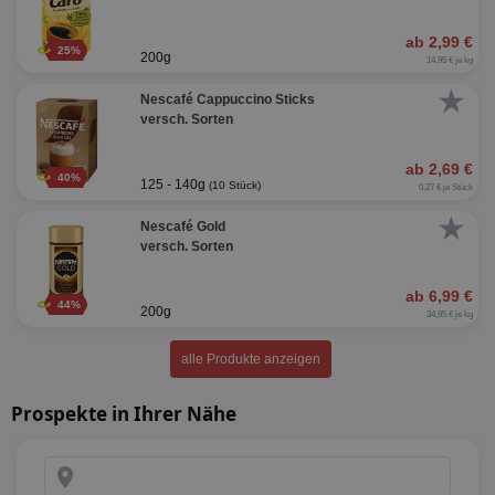
ab 2,99 €
25%
200g
14,95 € je kg
★
Nescafé Cappuccino Sticks
versch. Sorten
ab 2,69 €
40%
125 - 140g
(10 Stück)
0,27 € je Stück
★
Nescafé Gold
versch. Sorten
ab 6,99 €
44%
200g
34,95 € je kg
alle Produkte anzeigen
Prospekte in Ihrer Nähe