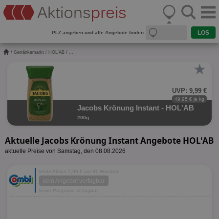
PLZ angeben und alle Angebote finden
/
Getränkemarkt
/
HOL'AB
/ ...
★
UVP: 9,99 €
49,95 € je kg
Jacobs Krönung Instant - HOL'AB
200g
Aktuelle Jacobs Krönung Instant Angebote HOL'AB
aktuelle Preise von Samstag, den 08.08.2026
letzte Aktion 5,00 € vor 91 Wochen
kein Angebot verfügbar
keine Prognose verfügbar