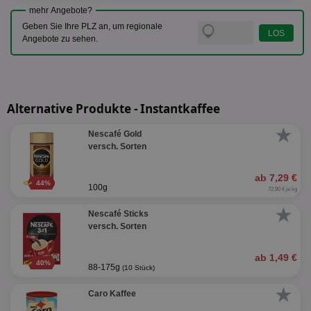
mehr Angebote?
Geben Sie Ihre PLZ an, um regionale
Angebote zu sehen.
Alternative Produkte - Instantkaffee
★
Nescafé Gold
versch. Sorten
ab 7,29 €
44%
100g
72,90 € je kg
★
Nescafé Sticks
versch. Sorten
ab 1,49 €
40%
88-175g
(10 Stück)
★
Caro Kaffee