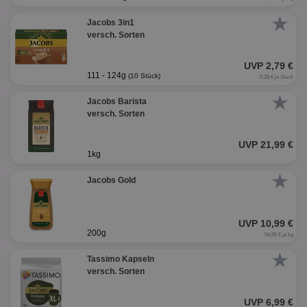
★
Jacobs 3in1
versch. Sorten
UVP 2,79 €
111 - 124g
(10 Stück)
0,28 € je Stück
★
Jacobs Barista
versch. Sorten
UVP 21,99 €
1kg
★
Jacobs Gold
UVP 10,99 €
200g
54,95 € je kg
★
Tassimo Kapseln
versch. Sorten
UVP 6,99 €