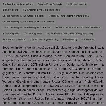
Bid
Umgebung
Nutzer
We
Nonfood-Discounter Angebote
Amazon Prime Angebote
Finkbeiner Prospekt
verste
__gpi
.aktionspreis.de
1 Jahr
sic
Leistu
Bes
Diska Werbung
CC Großmarkt Angebote Remscheid
zu verb
uid-bp-892
.ads.stickyadstv.com
2 Monate
Anz
Jacobs Krönung Instant Angebote Selgros
Jacobs Krönung Instant Werbung Diska
sie
c
.creative-
12 Monate
Dieses
receive-
.adnxs.com
1 Jahr 1
Jacobs Krönung Instant Angebote HOL'AB Duisburg
serving.com
verwen
uid-bp-26913
cookie-
.ads.stickyadstv.com
Monat
1 Monat
Die
Häufig
deprecation
ve
Jacobs Krönung Instant Werbung HOL'AB Erfurt
Jacobs Krönung Instant Preis HOL'AB Bottrop
Besuch
Nut
identif
ver
__eoi
.aktionspreis.de
6 Monate
Kaffee Angebote
Jacobs Angebote
Jacobs Krönung Aroma-Bohnen Angebote 500g
wie de
auf
die Web
ko
Instantkaffee Angebote
Jacobs 2in1 Angebote 124g
Kaffee günstig
Kaffee Büro
uid-bp-717
.ads.stickyadstv.com
1 Monat
Es erfa
Nut
über d
Wer
uid-bp-23329
.ads.stickyadstv.com
2 Monate
Bevor wir in den folgenden Absätzen auf die aktuellen Jacobs Krönung Instant
des Nut
Angebote HOL'AB bzw. bevorstehende Jacobs Krönung Instant Werbung
Website
wfivefivec
1 Jahr 1
Die
Roku Inc.
i
1 Jahr
OpenX
welche
HOL'AB und somit auf den günstigen Jacobs Krönung Instant Preis HOL'AB
Monat
Reg
.w55c.net
.openx.net
gelese
ber
eingehen, gibt es hier zunächst ein paar Infos übers Unternehmen. HOL'AB
We
uid-bp-951
.ads.stickyadstv.com
2 Monate
GmbH hat im Jahre 1978 seinen Ursprung in Deutschland. Seinerzeit hat
fw_ts
.optinadserving.com
1 Jahr
Dieses
Bernhard Henze den Getränkemarkt unter Hol’ Ab! Getränkemarkt GmbH
verwen
KADUSERCOOKIE
1 Jahr
Die
PubMatic Inc.
receive-
.criteo.com
1 Jahr
Effekti
gegründet. Der Zentrale Ort von HOL'AB liegt in Achim. Das Unternehmen
Reg
.pubmatic.com
cookie-
Leistu
ber
bietet wegen seiner Marktstellung regelmäßig Jacobs Krönung Instant
deprecation
Werbe
We
Werbung HOL'AB und einen guten Jacobs Krönung Instant Preis HOL'AB.
zu ver
APC
.doubleclick.net
6 Monate
die auf
Neben den Markenprodukten bietet HOL'AB GmbH viele Eigenmarken wie z.B.
A3
1 Jahr
Anz
Yahoo! Inc.
verbrac
Heide-Pils. Außerdem bietet das Unternehmen günstige Markenprodukte, wie
Ya
.yahoo.com
Nutzer
zum Beispiel Jacobs Krönung Instant Preis HOL'AB. Bei Aktionspreis.de
wird, d
tt_viewer
12 Monate 4
Tea
Teads B.V.
vergleichen sie schnell Jacobs Krönung Instant Angebote HOL'AB mit ihrer
bestim
Tage
Coo
.teads.tv
geklick
Konkurrenz, sehen den Jacobs Krönung Instant Preis HOL'AB und brauchen
auf
hilft be