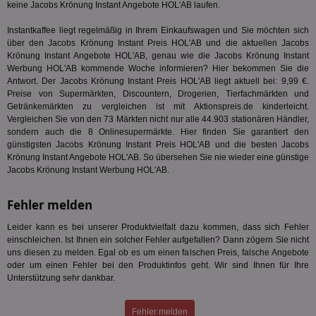
generi
keine Jacobs Krönung Instant Angebote HOL'AB laufen.
Bid
als Cli
Bes
zugewi
Web
ist in j
Instantkaffee liegt regelmäßig in Ihrem Einkaufswagen und Sie möchten sich
kan
Seiten
über den Jacobs Krönung Instant Preis HOL'AB und die aktuellen Jacobs
Bid
auf ein
Krönung Instant Angebote HOL'AB, genau wie die Jacobs Krönung Instant
We
enthal
sic
Werbung HOL'AB kommende Woche informieren? Hier bekommen Sie die
zur Be
Bes
Besuche
Antwort. Der Jacobs Krönung Instant Preis HOL'AB liegt aktuell bei: 9,99 €.
Anz
und
Preise von Supermärkten, Discountern, Drogerien, Tierfachmärkten und
sie
Kampa
Getränkemärkten zu vergleichen ist mit Aktionspreis.de kinderleicht.
für die 
TDCPM
1 Jahr
Die
The Trade Desk Inc.
Analys
Vergleichen Sie von den 73 Märkten nicht nur alle 44.903 stationären Händler,
Inf
.adsrvr.org
verwen
sondern auch die 8 Onlinesupermärkte. Hier finden Sie garantiert den
der
günstigsten Jacobs Krönung Instant Preis HOL'AB und die besten Jacobs
Web
Wer
Krönung Instant Angebote HOL'AB. So übersehen Sie nie wieder eine günstige
En
Jacobs Krönung Instant Werbung HOL'AB.
mög
Bes
ges
Fehler melden
uid-bp-36033
.ads.stickyadstv.com
2 Monate
Die
Nut
Leider kann es bei unserer Produktvielfalt dazu kommen, dass sich Fehler
Int
einschleichen. Ist Ihnen ein solcher Fehler aufgefallen? Dann zögern Sie nicht
Web
uns diesen zu melden. Egal ob es um einen falschen Preis, falsche Angebote
ab,
oder um einen Fehler bei den Produktinfos geht. Wir sind Ihnen für Ihre
Wer
dem
Unterstützung sehr dankbar.
Prä
lie
Fehler melden