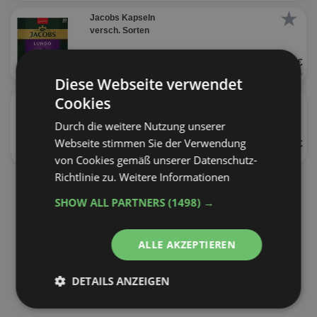
★
Jacobs Kapseln
versch. Sorten
UVP 5,99 €
20 Stück
(104g)
0,30 € je Stück
Diese Webseite verwendet
★
Cookies
Jacobs Kaffeebohnen
versch. Sorten
Durch die weitere Nutzung unserer
Webseite stimmen Sie der Verwendung
UVP 20,99 €
1kg
von Cookies gemäß unserer Datenschutz-
Richtlinie zu.
Weitere Informationen
alle Produkte anzeigen
SHOW ALL PARTNERS
(1498) →
ALLE AKZEPTIEREN
DETAILS ANZEIGEN
Unbedingt
Performance