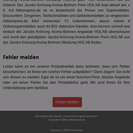
Bes
Antwort. Der Jacobs Krönung Aroma-Bohnen Preis HOL'AB liegt aktuell bei: x
We
kön
€. Auf Aktionspreis.de ist es kinderleicht die Preise von Supermärkten,
Ser
Discountern, Drogerien, Tierfachmärkten und Getränkemärkten zu vergleichen.
Hub
Aktionspreis.de führt momentan 73 Unternehmen, davon neben 8
ber
Onlinesupermärkten auch 44.903 stationäre Händler. Also können schnell und
Wer
ge
einfach die Jacobs Krönung Aroma-Bohnen Angebote HOL'AB überschauen
und somit den günstigsten Jacobs Krönung Aroma-Bohnen Preis HOL'AB aus
PugT
1 Monat
Reg
PubMatic Inc.
der Jacobs Krönung Aroma-Bohnen Werbung HOL'AB finden.
ID,
.pubmatic.com
Ben
wi
Fehler melden
Bes
ide
We
Leider kann es bei unserer Produktvielfalt dazu kommen, dass sich Fehler
ver
einschleichen. Ist Ihnen ein solcher Fehler aufgefallen? Dann zögern Sie nicht
ver
Anz
uns diesen zu melden. Egal ob es um einen falschen Preis, falsche Angebote
oder um einen Fehler bei den Produktinfos geht. Wir sind Ihnen für Ihre
IDSYNC
1 Jahr
Die
Verizon
Unterstützung sehr dankbar.
Inf
Communications Inc.
der
.analytics.yahoo.com
Web
Fehler melden
Wer
En
mög
Bes
Alle Angaben ohne Gewähr. Preise können regional abweichen.
ges
Copyright © 2026 by Aktionspreis.de
Produkt-ID: 1246
TestIfCookieP
1 Jahr 1
Die
Smart AdServer SAS
Impressum
|
AGB
|
Datenschutz
Monat
ve
.smartadserver.com