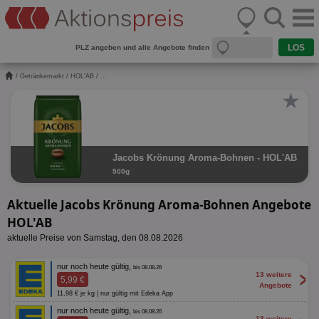
PLZ angeben und alle Angebote finden
/
Getränkemarkt
/
HOL'AB
/ ...
★
Jacobs Krönung Aroma-Bohnen - HOL'AB
500g
Aktuelle Jacobs Krönung Aroma-Bohnen Angebote
HOL'AB
aktuelle Preise von Samstag, den 08.08.2026
nur noch heute gültig,
bis 08.08.26
>
13 weitere
5,99 €
Angebote
11,98 € je kg | nur gültig mit Edeka App
nur noch heute gültig,
bis 08.08.26
13 weitere