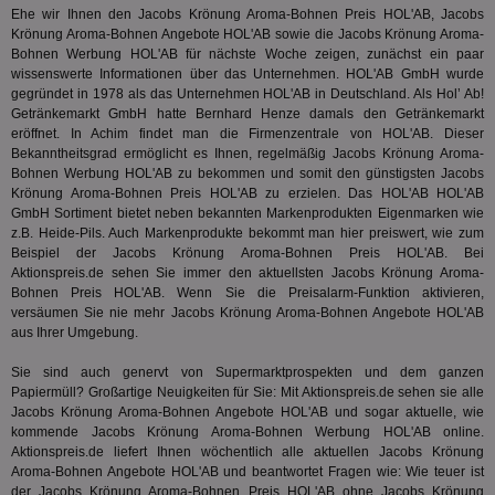
Verstä
Ehe wir Ihnen den Jacobs Krönung Aroma-Bohnen Preis HOL'AB, Jacobs
adx_ts
1 Jahr
Die
ORTEC B.V.
Nutzer
sic
.optinadserving.com
Krönung Aroma-Bohnen Angebote HOL'AB sowie die Jacobs Krönung Aroma-
Wer
pi
1 Tag
Dieses 
TradeTracker
Bohnen Werbung HOL'AB für nächste Woche zeigen, zunächst ein paar
Web
der Er
.pubmatic.com
wissenswerte Informationen über das Unternehmen. HOL'AB GmbH wurde
Inform
digitalAudience
1 Jahr
Dig
gegründet in 1978 als das Unternehmen HOL'AB in Deutschland. Als Hol’ Ab!
Social Audience B.V.
das Nu
Coo
.target.digitalaudience.io
Getränkemarkt GmbH hatte Bernhard Henze damals den Getränkemarkt
auf Web
dig
verfolg
eröffnet. In Achim findet man die Firmenzentrale von HOL'AB. Dieser
Onl
Besuch
Bekanntheitsgrad ermöglicht es Ihnen, regelmäßig Jacobs Krönung Aroma-
Er
Geräte
zu 
Bohnen Werbung HOL'AB zu bekommen und somit den günstigsten Jacobs
Market
Krönung Aroma-Bohnen Preis HOL'AB zu erzielen. Das HOL'AB HOL'AB
tuuid
.360yield.com
3 Monate
Die
_ga
1 Jahr 1
Dieser
Google LLC
GmbH Sortiment bietet neben bekannten Markenprodukten Eigenmarken wie
hau
Monat
ist mit
.aktionspreis.de
z.B. Heide-Pils. Auch Markenprodukte bekommt man hier preiswert, wie zum
bid
Univers
Wer
Beispiel der Jacobs Krönung Aroma-Bohnen Preis HOL'AB. Bei
verknüp
Web
eine wi
Aktionspreis.de sehen Sie immer den aktuellsten Jacobs Krönung Aroma-
rel
Aktuali
Bohnen Preis HOL'AB. Wenn Sie die Preisalarm-Funktion aktivieren,
am häu
viewer
1 Jahr
Wir
versäumen Sie nie mehr Jacobs Krönung Aroma-Bohnen Angebote HOL'AB
ORTEC B.V.
verwen
ve
.optinadserving.com
Analys
aus Ihrer Umgebung.
Bes
Google
Inf
Cookie
Sie sind auch genervt von Supermarktprospekten und dem ganzen
un
verwen
zu 
Papiermüll? Großartige Neuigkeiten für Sie: Mit Aktionspreis.de sehen sie alle
eindeu
zu unt
Jacobs Krönung Aroma-Bohnen Angebote HOL'AB und sogar aktuelle, wie
tuuid_lu
.360yield.com
3 Monate
Ent
indem e
kommende Jacobs Krönung Aroma-Bohnen Werbung HOL'AB online.
Bes
generi
Aktionspreis.de liefert Ihnen wöchentlich alle aktuellen Jacobs Krönung
Bid
als Cli
Bes
zugewi
Aroma-Bohnen Angebote HOL'AB und beantwortet Fragen wie: Wie teuer ist
Web
ist in j
der Jacobs Krönung Aroma-Bohnen Preis HOL'AB ohne Jacobs Krönung