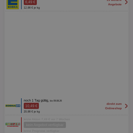
>
6,49 €
Angebote
12,98 € je kg
noch 1 Tag gültig,
bis 09.08.26
>
direkt zum
10,49 €
Onlineshop
20,98 € je kg
letzte Aktion 7,49 € vor 7 Wochen
kein Angebot verfügbar
keine Prognose verfügbar