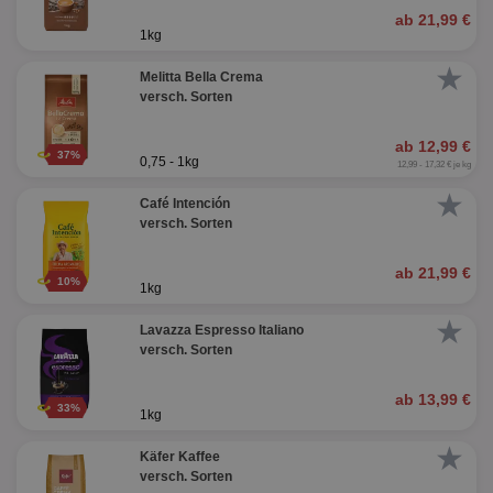
ab 21,99 €
1kg
★
Melitta Bella Crema
versch. Sorten
ab 12,99 €
37%
0,75 - 1kg
12,99 - 17,32 € je kg
★
Café Intención
versch. Sorten
ab 21,99 €
10%
1kg
★
Lavazza Espresso Italiano
versch. Sorten
ab 13,99 €
33%
1kg
★
Käfer Kaffee
versch. Sorten