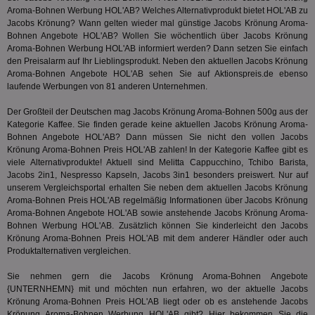
kan
Seiten
Aroma-Bohnen Werbung HOL'AB? Welches Alternativprodukt bietet HOL'AB zu
Bid
auf ein
We
Jacobs Krönung? Wann gelten wieder mal günstige Jacobs Krönung Aroma-
enthal
sic
zur Be
Bohnen Angebote HOL'AB? Wollen Sie wöchentlich über Jacobs Krönung
Bes
Besuche
Aroma-Bohnen Werbung HOL'AB informiert werden? Dann setzen Sie einfach
Anz
und
den Preisalarm auf Ihr Lieblingsprodukt. Neben den aktuellen Jacobs Krönung
sie
Kampa
für die 
Aroma-Bohnen Angebote HOL'AB sehen Sie auf Aktionspreis.de ebenso
TDCPM
1 Jahr
Die
The Trade Desk Inc.
Analys
laufende Werbungen von 81 anderen Unternehmen.
Inf
.adsrvr.org
verwen
der
Web
Der Großteil der Deutschen mag Jacobs Krönung Aroma-Bohnen 500g aus der
Wer
Kategorie
Kaffee
. Sie finden gerade keine aktuellen Jacobs Krönung Aroma-
En
Bohnen Angebote HOL'AB? Dann müssen Sie nicht den vollen Jacobs
mög
Krönung Aroma-Bohnen Preis HOL'AB zahlen! In der Kategorie
Kaffee
gibt es
Bes
ges
viele Alternativprodukte! Aktuell sind Melitta Cappucchino, Tchibo Barista,
Jacobs 2in1, Nespresso Kapseln, Jacobs 3in1 besonders preiswert. Nur auf
uid-bp-36033
.ads.stickyadstv.com
2 Monate
Die
unserem Vergleichsportal erhalten Sie neben dem aktuellen Jacobs Krönung
Nut
Aroma-Bohnen Preis HOL'AB regelmäßig Informationen über Jacobs Krönung
Int
Web
Aroma-Bohnen Angebote HOL'AB sowie anstehende Jacobs Krönung Aroma-
ab,
Bohnen Werbung HOL'AB. Zusätzlich können Sie kinderleicht den Jacobs
Wer
Krönung Aroma-Bohnen Preis HOL'AB mit dem anderer Händler oder auch
dem
Prä
Produktalternativen vergleichen.
lie
Sie nehmen gern die Jacobs Krönung Aroma-Bohnen Angebote
3pi
3 Monate
Leg
ID5 Technology Ltd
{UNTERNHEMN} mit und möchten nun erfahren, wo der aktuelle Jacobs
den
.id5-sync.com
We
Krönung Aroma-Bohnen Preis HOL'AB liegt oder ob es anstehende Jacobs
Dri
Krönung Aroma-Bohnen Werbung HOL'AB gibt? Hier bekommen Sie die