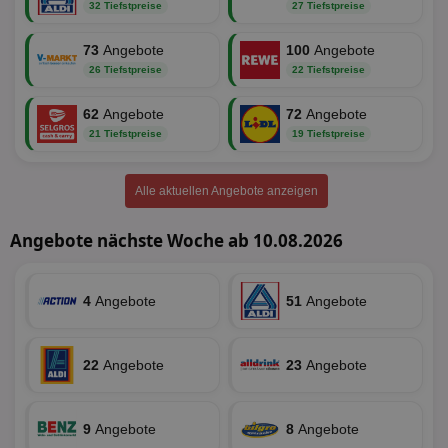
32 Tiefstpreise
27 Tiefstpreise
Name
Provider
/
Domäne
Ablaufdatum
Be
identifier
aktionspreis.de
1 Jahr
Log
73
Angebote
100
Angebote
securitytoken
aktionspreis.de
1 Jahr
Log
26 Tiefstpreise
22 Tiefstpreise
PHPSESSID
Session
Coo
PHP.net
62
Angebote
72
Angebote
An
www.aktionspreis.de
wir
21 Tiefstpreise
19 Tiefstpreise
Spr
ein
die
Ben
Alle aktuellen Angebote anzeigen
ver
Nor
sic
Angebote nächste Woche ab 10.08.2026
gen
und
ver
die
gut
4
Angebote
51
Angebote
die
Anm
Ben
Sei
22
Angebote
23
Angebote
CookieScriptConsent
1 Monat
Die
CookieScript
Coo
www.aktionspreis.de
ver
Ein
9
Angebote
8
Angebote
für