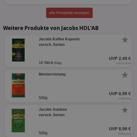
alle Prospekte anzeigen
Weitere Produkte von Jacobs HOL'AB
★
Jacobs Kaffee Kapseln
versch. Sorten
UVP 2,49 €
10 Stück
(52g)
0,25 € je Stück
★
Meisterröstung
UVP 8,99 €
500g
17,98 € je kg
★
Jacobs Auslese
versch. Sorten
UVP 8,99 €
500g
17,98 € je kg