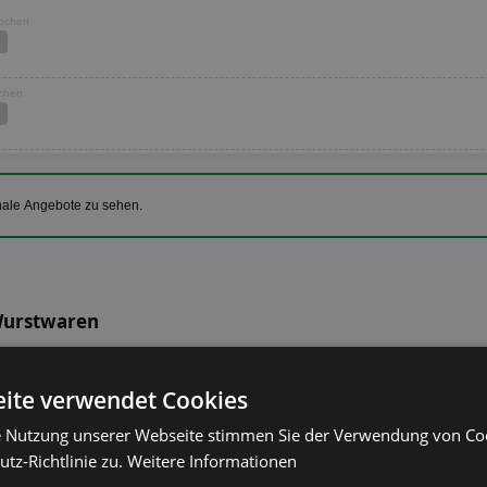
Wochen
ochen
nale Angebote zu sehen.
 Wurstwaren
Rügenwalder Mühle Pommersche
versch. Sorten
ite verwendet Cookies
e Nutzung unserer Webseite stimmen Sie der Verwendung von C
125g
tz-Richtlinie zu.
Weitere Informationen
Stockmeyer Ferdi Fuchs Mini Würstchen