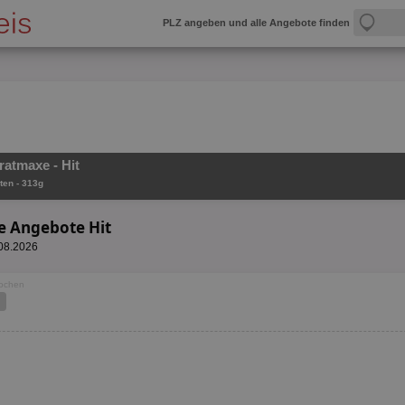
PLZ angeben und alle Angebote finden
ratmaxe - Hit
ten - 313g
e Angebote Hit
.08.2026
Wochen