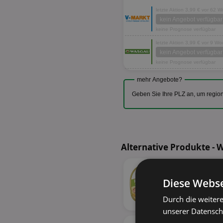
letzte Aktion 3,99 € vor 62 
kein Angebot verfügbar
keine Prognose verfügbar
letzte Aktion 3,99 € vor 9 W
kein Angebot verfügbar
keine Prognose verfügbar
mehr Angebote?
Geben Sie Ihre PLZ an, um regio
Alternative Produkte -
Diese Webse
Durch die weiter
unserer Datenschu