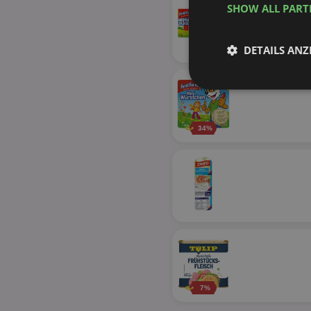
SHOW ALL PAR
DETAILS ANZ
Unbedingt
erforderlich
34%
Unbed
Unbedingt erforderli
Kontoverwaltung. Oh
Name
identifier
7%
securitytoken