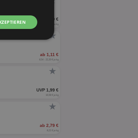
★
UVP 3,19 €
KZEPTIEREN
12,76 € je kg
★
Unklassifizierte
ab 1,11 €
8,54 - 22,20 € je kg
★
zierte
UVP 1,99 €
16,58 € je kg
meldung und die
★
wendet werden.
ab 2,79 €
8,21 € je kg