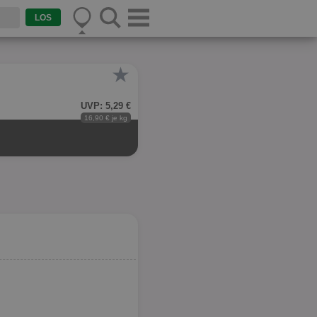
★
UVP: 5,29 €
16,90 € je kg