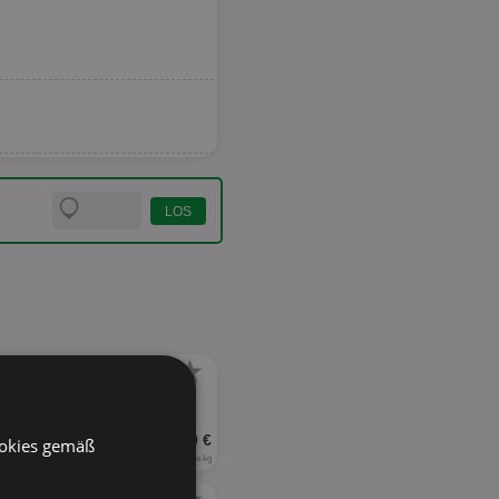
★
UVP 2,89 €
ookies gemäß
23,12 € je kg