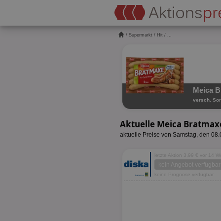
/
Supermarkt
/
Hit
/ ...
Meica B
versch. Sor
Aktuelle Meica Bratmax
aktuelle Preise von Samstag, den 08
letzte Aktion 3,99 € vor 14 
kein Angebot verfügbar
keine Prognose verfügbar