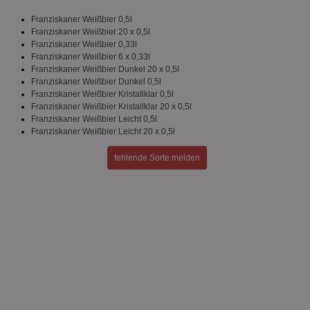
securitytoken
aktionspreis.de
1 Jahr
Log
Franziskaner Weißbier 0,5l
PHPSESSID
Session
Coo
PHP.net
An
www.aktionspreis.de
Franziskaner Weißbier 20 x 0,5l
wir
Franziskaner Weißbier 0,33l
Spr
Franziskaner Weißbier 6 x 0,33l
ein
die
Franziskaner Weißbier Dunkel 20 x 0,5l
Ben
Franziskaner Weißbier Dunkel 0,5l
ver
Franziskaner Weißbier Kristallklar 0,5l
Nor
Franziskaner Weißbier Kristallklar 20 x 0,5l
sic
gen
Franziskaner Weißbier Leicht 0,5l
und
Franziskaner Weißbier Leicht 20 x 0,5l
ver
die
gut
fehlende Sorte melden
die
Anm
Ben
Sei
CookieScriptConsent
1 Monat
Die
CookieScript
Coo
www.aktionspreis.de
ver
Ein
für
spe
Ban
Scr
or
fun