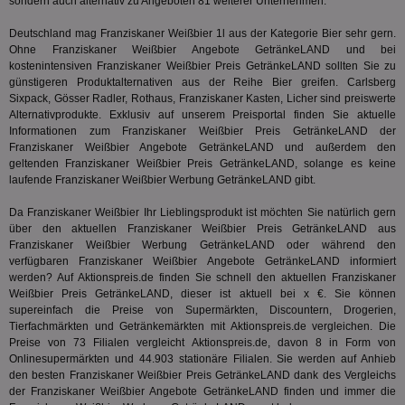
sondern auch alternativ zu Angeboten 81 weiterer Unternehmen.
We
.pubmatic.com
um 
Deutschland mag Franziskaner Weißbier 1l aus der Kategorie
Bier
sehr gern.
Onl
Kam
Ohne Franziskaner Weißbier Angebote GetränkeLAND und bei
ind
kostenintensiven Franziskaner Weißbier Preis GetränkeLAND sollten Sie zu
ide
günstigeren Produktalternativen aus der Reihe
Bier
greifen. Carlsberg
Nut
int
Sixpack, Gösser Radler, Rothaus, Franziskaner Kasten, Licher sind preiswerte
ein
Alternativprodukte. Exklusiv auf unserem Preisportal finden Sie aktuelle
ang
Informationen zum Franziskaner Weißbier Preis GetränkeLAND der
kan
Franziskaner Weißbier Angebote GetränkeLAND und außerdem den
Anz
und
geltenden Franziskaner Weißbier Preis GetränkeLAND, solange es keine
und
laufende Franziskaner Weißbier Werbung GetränkeLAND gibt.
We
wer
Anz
Da Franziskaner Weißbier Ihr Lieblingsprodukt ist möchten Sie natürlich gern
Ben
über den aktuellen Franziskaner Weißbier Preis GetränkeLAND aus
Franziskaner Weißbier Werbung GetränkeLAND oder während den
demdex
6 Monate
Mit
Adobe Inc.
verfügbaren Franziskaner Weißbier Angebote GetränkeLAND informiert
Ad
.demdex.net
gr
werden? Auf Aktionspreis.de finden Sie schnell den aktuellen Franziskaner
wie
Weißbier Preis GetränkeLAND, dieser ist aktuell bei x €. Sie können
ID-
supereinfach die Preise von Supermärkten, Discountern, Drogerien,
Seg
Tierfachmärkten und Getränkemärkten mit Aktionspreis.de vergleichen. Die
Mod
Ber
Preise von 73 Filialen vergleicht Aktionspreis.de, davon 8 in Form von
aus
Onlinesupermärkten und 44.903 stationäre Filialen. Sie werden auf Anhieb
den besten Franziskaner Weißbier Preis GetränkeLAND dank des Vergleichs
bitoIsSecure
1 Jahr
Prä
Comcast Corporation
rel
der Franziskaner Weißbier Angebote GetränkeLAND finden und immer die
.bidr.io
Wer