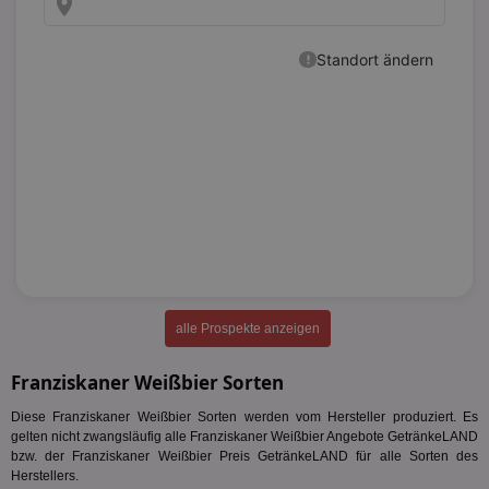
Targeting
Funktionalität
Unklassifizierte
Unbedingt erforderlich
Performance
Targeting
Funktionalität
Unklassifizierte
Unbedingt erforderliche Cookies ermöglichen
alle Prospekte anzeigen
wesentliche Kernfunktionen der Website wie die
Benutzeranmeldung und die Kontoverwaltung.
Ohne die unbedingt erforderlichen Cookies kann die
Franziskaner Weißbier Sorten
Website nicht ordnungsgemäß verwendet werden.
Diese Franziskaner Weißbier Sorten werden vom Hersteller produziert. Es
Name
Provider
/
Domäne
Ablaufdatum
Be
gelten nicht zwangsläufig alle Franziskaner Weißbier Angebote GetränkeLAND
bzw. der Franziskaner Weißbier Preis GetränkeLAND für alle Sorten des
identifier
aktionspreis.de
1 Jahr
Log
Herstellers.