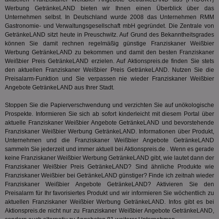
ber
Werbung GetränkeLAND bieten wir Ihnen einen Überblick über das
Wer
ge
Unternehmen selbst. In Deutschland wurde 2008 das Unternehmen RMM
Gastronomie- und Verwaltungsgesellschaft mbH gegründet. Die Zentrale von
PugT
1 Monat
Reg
PubMatic Inc.
GetränkeLAND sitzt heute in Preuschwitz. Auf Grund des Bekanntheitsgrades
ID,
.pubmatic.com
können Sie damit rechnen regelmäßig günstige Franziskaner Weißbier
Ben
wi
Werbung GetränkeLAND zu bekommen und damit den besten Franziskaner
Bes
Weißbier Preis GetränkeLAND erzielen. Auf Aktionspreis.de finden Sie stets
ide
den aktuellen Franziskaner Weißbier Preis GetränkeLAND. Nutzen Sie die
We
Preisalarm-Funktion und Sie verpassen nie wieder Franziskaner Weißbier
ver
ver
Angebote GetränkeLAND aus Ihrer Stadt.
Anz
Stoppen Sie die Papierverschwendung und verzichten Sie auf unökologische
IDSYNC
1 Jahr
Die
Verizon
Inf
Prospekte. Informieren Sie sich ab sofort kinderleicht mit diesem Portal über
Communications Inc.
der
.analytics.yahoo.com
aktuelle Franziskaner Weißbier Angebote GetränkeLAND und bevorstehende
Web
Franziskaner Weißbier Werbung GetränkeLAND. Informationen über Produkt,
Wer
Unternehmen und die Franziskaner Weißbier Angebote GetränkeLAND
En
mög
sammeln Sie jederzeit und immer aktuell bei Aktionspreis.de . Wenn es gerade
Bes
keine Franziskaner Weißbier Werbung GetränkeLAND gibt, wie lautet dann der
ges
Franziskaner Weißbier Preis GetränkeLAND? Sind ähnliche Produkte wie
Franziskaner Weißbier bei GetränkeLAND günstiger? Finde ich zeitnah wieder
TestIfCookieP
1 Jahr 1
Die
Smart AdServer SAS
Monat
ve
.smartadserver.com
Franziskaner Weißbier Angebote GetränkeLAND? Aktivieren Sie den
Wer
Preisalarm für Ihr favorisiertes Produkt und wir informieren Sie wöchentlich zu
Web
aktuellen Franziskaner Weißbier Werbung GetränkeLAND. Infos gibt es bei
rel
Aktionspreis.de nicht nur zu Franziskaner Weißbier Angebote GetränkeLAND,
KRTBCOOKIE_80
3 Monate
Die
PubMatic, Inc.