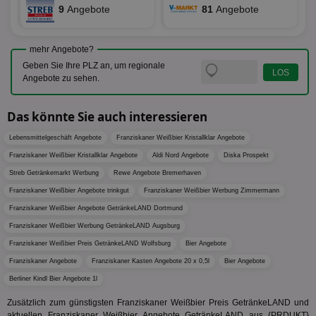
Anz
und
9
Angebote
81
Angebote
sie
Kampa
für die 
TDCPM
1 Jahr
Die
The Trade Desk Inc.
Analys
Inf
.adsrvr.org
verwen
mehr Angebote?
der
Web
Geben Sie Ihre PLZ an, um regionale
Wer
Angebote zu sehen.
En
mög
Bes
ges
Das könnte Sie auch interessieren
uid-bp-36033
.ads.stickyadstv.com
2 Monate
Die
Lebensmittelgeschäft Angebote
Franziskaner Weißbier Kristallklar Angebote
Nut
Int
Franziskaner Weißbier Kristallklar Angebote
Aldi Nord Angebote
Diska Prospekt
Web
ab,
Streb Getränkemarkt Werbung
Rewe Angebote Bremerhaven
Wer
dem
Franziskaner Weißbier Angebote trinkgut
Franziskaner Weißbier Werbung Zimmermann
Prä
Franziskaner Weißbier Angebote GetränkeLAND Dortmund
lie
Franziskaner Weißbier Werbung GetränkeLAND Augsburg
3pi
3 Monate
Leg
ID5 Technology Ltd
den
.id5-sync.com
Franziskaner Weißbier Preis GetränkeLAND Wolfsburg
Bier Angebote
We
Dri
Franziskaner Angebote
Franziskaner Kasten Angebote 20 x 0,5l
Bier Angebote
Bes
Berliner Kindl Bier Angebote 1l
We
kön
Ser
Zusätzlich zum günstigsten Franziskaner Weißbier Preis GetränkeLAND und
Hub
aktuellen Franziskaner Weißbier Angebote GetränkeLAND aus {PRDUKT}