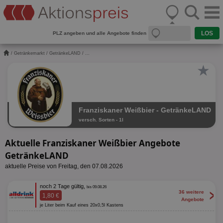
PLZ angeben und alle Angebote finden
/
Getränkemarkt
/
GetränkeLAND
/ ...
★
Franziskaner Weißbier - GetränkeLAND
versch. Sorten - 1l
Aktuelle Franziskaner Weißbier Angebote
GetränkeLAND
aktuelle Preise von Freitag, den 07.08.2026
noch 2 Tage gültig,
bis 09.08.26
>
36 weitere
1,80 €
Angebote
je Liter beim Kauf eines 20x0,5l Kastens