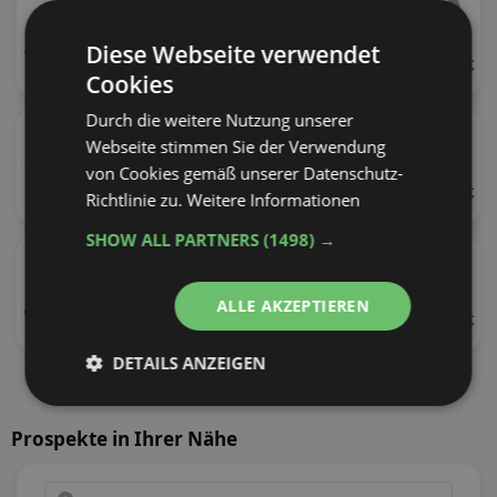
Diese Webseite verwendet
ab 1,30 €
Cookies
1l
★
Durch die weitere Nutzung unserer
Paulaner Weißbier
Webseite stimmen Sie der Verwendung
versch. Sorten
von Cookies gemäß unserer Datenschutz-
ab 1,30 €
Richtlinie zu.
Weitere Informationen
1l
SHOW ALL PARTNERS
(1498) →
★
Pilsner Urquell
ALLE AKZEPTIEREN
ab 1,50 €
1l
DETAILS ANZEIGEN
alle Produkte anzeigen
Unbedingt
Performance
erforderlich
Prospekte in Ihrer Nähe