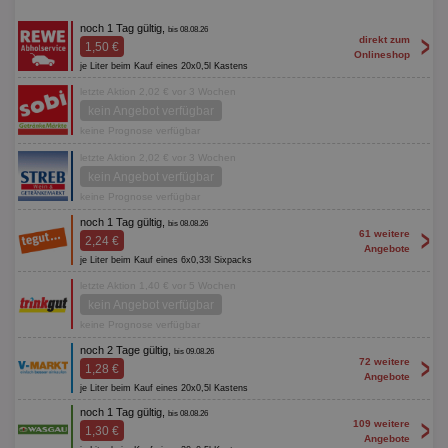
noch 1 Tag gültig,
bis 08.08.26
>
direkt zum
1,50 €
Onlineshop
je Liter beim Kauf eines 20x0,5l Kastens
letzte Aktion 2,02 € vor 3 Wochen
kein Angebot verfügbar
keine Prognose verfügbar
letzte Aktion 2,02 € vor 3 Wochen
kein Angebot verfügbar
keine Prognose verfügbar
noch 1 Tag gültig,
bis 08.08.26
>
61 weitere
2,24 €
Angebote
je Liter beim Kauf eines 6x0,33l Sixpacks
letzte Aktion 1,40 € vor 5 Wochen
kein Angebot verfügbar
keine Prognose verfügbar
noch 2 Tage gültig,
bis 09.08.26
>
72 weitere
1,28 €
Angebote
je Liter beim Kauf eines 20x0,5l Kastens
noch 1 Tag gültig,
bis 08.08.26
>
109 weitere
1,30 €
Angebote